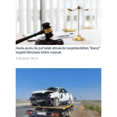
Hədə-qorxu ilə pul tələb etməkdə təqsirləndirilən "Bəniz"
ləqəbli tiktokerə hökm oxunub
6 Avqust 18:20