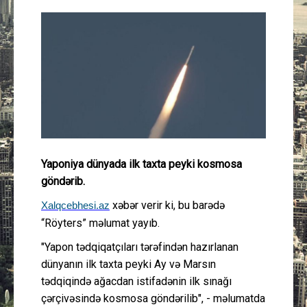
Güney Azərbaycan
Mədəniyyət
Müsahibə
İdman
Layihə
Yaponiya dünyada ilk taxta peyki kosmosa
göndərib.
Gündəm
xəbər verir ki, bu barədə
Xalqcebhesi.az
“Röyters” məlumat yayıb.
Cəmiyyət
"Yapon tədqiqatçıları tərəfindən hazırlanan
Peşə etikası
dünyanın ilk taxta peyki Ay və Marsın
tədqiqində ağacdan istifadənin ilk sınağı
Əlaqə
çərçivəsində kosmosa göndərilib", - məlumatda