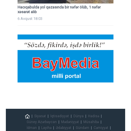
Hacıqabulda yol qəzasında bir nəfər ölüb, 1 nəfər
xəsarət alıb
6 Avqust 18:03
Siyasət
İqtisadiyyat
Dünya
Hadisə
Güney Azərbaycan
Mədəniyyət
Müsahibə
İdman
Layihə
Ədəbiyyat
Gündəm
Cəmiyyət