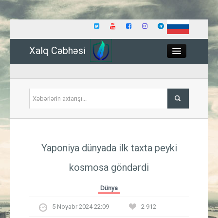
Xalq Cəbhəsi
Close
Siyasət
Yaponiya dünyada ilk taxta peyki
İqtisadiyyat
kosmosa göndərdi
Dünya
Dünya
Hadisə
5 Noyabr 2024 22:09
2 912