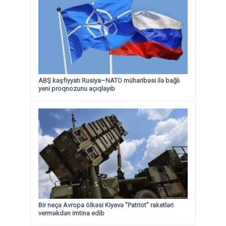
ABŞ kəşfiyyatı Rusiya–NATO müharibəsi ilə bağlı
yeni proqnozunu açıqlayıb
Bir neçə Avropa ölkəsi Kiyevə "Patriot" raketləri
verməkdən imtina edib