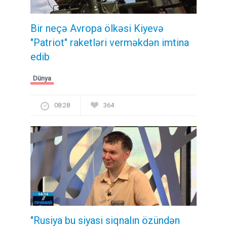
Bir neçə Avropa ölkəsi Kiyevə
"Patriot" raketləri verməkdən imtina
edib
Dünya
08:28
364
"Rusiya bu siyasi siqnalın özündən