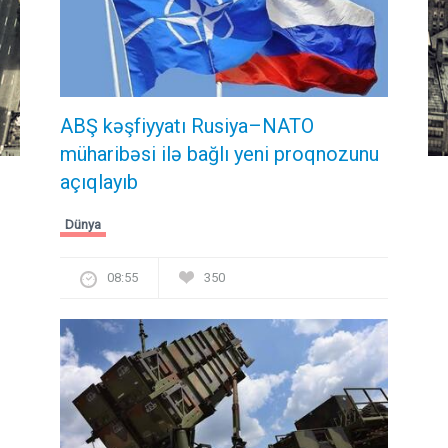
ABŞ kəşfiyyatı Rusiya–NATO
müharibəsi ilə bağlı yeni proqnozunu
açıqlayıb
Dünya
08:55
350