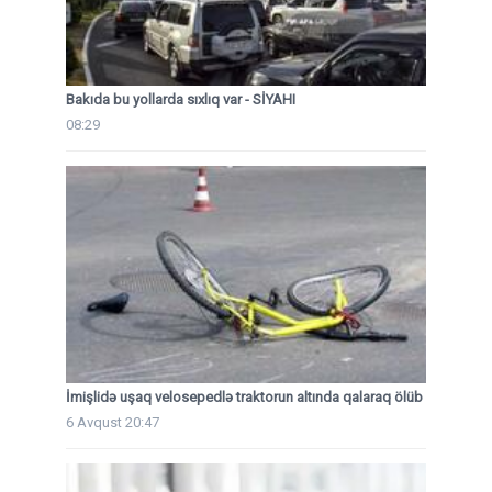
Bakıda bu yollarda sıxlıq var - SİYAHI
08:29
İmişlidə uşaq velosepedlə traktorun altında qalaraq ölüb
6 Avqust 20:47