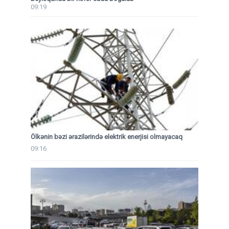
09:19
Ölkənin bəzi ərazilərində elektrik enerjisi olmayacaq
09:16