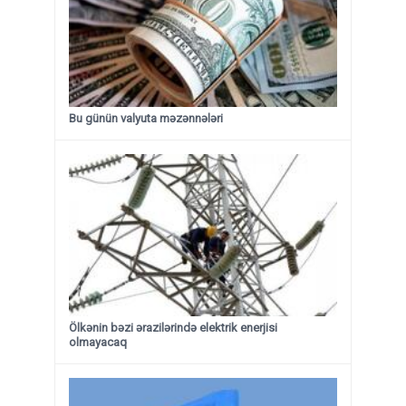
Bu günün valyuta məzənnələri
Ölkənin bəzi ərazilərində elektrik enerjisi
olmayacaq