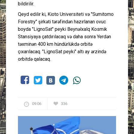
bildirilir.
Qeyd edilir ki, Kioto Universiteti və "Sumitomo
Forestry" şirkəti tərəfindən hazırlanan ovuc
boyda "LignoSat" peyki Beynəlxalq Kosmik
Stansiyaya çatdırılacaq və daha sonra Yerdən
təxminən 400 km hündürlükdə orbitə
çıxarılacaq. "LignoSat peyki" altı ay ərzində
orbitdə qalacaq.
09:06
336