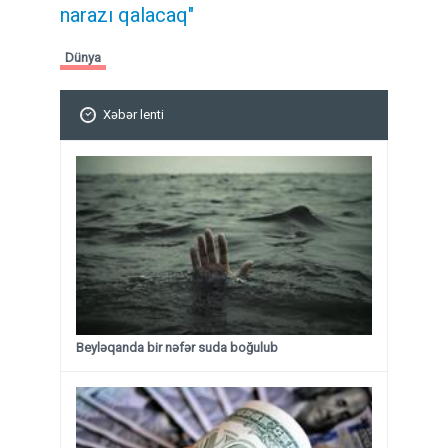
narazı qalacaq"
Dünya
Xəbər lenti
Beyləqanda bir nəfər suda boğulub