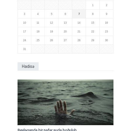
1
2
3
4
5
6
7
8
9
10
11
12
13
14
15
16
17
18
19
20
21
22
23
24
25
26
27
28
29
30
31
Hadisə
Beyləqanda bir nəfər suda boğulub