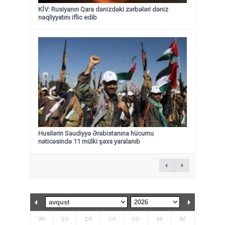
KİV: Rusiyanın Qara dənizdəki zərbələri dəniz
nəqliyyatını iflic edib
Husilərin Səudiyyə Ərəbistanına hücumu
nəticəsində 11 mülki şəxs yaralanıb
BE
ÇA
ÇƏ
CA
CÜ
ŞƏ
BZ