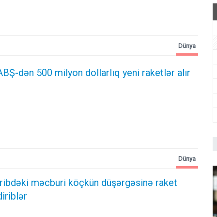
Dünya
ABŞ-dən 500 milyon dollarlıq yeni raketlər alır
Dünya
ribdəki məcburi köçkün düşərgəsinə raket
iriblər