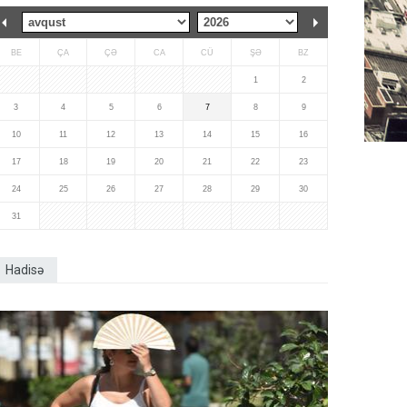
BE
ÇA
ÇƏ
CA
CÜ
ŞƏ
BZ
1
2
3
4
5
6
7
8
9
10
11
12
13
14
15
16
17
18
19
20
21
22
23
24
25
26
27
28
29
30
31
Hadisə