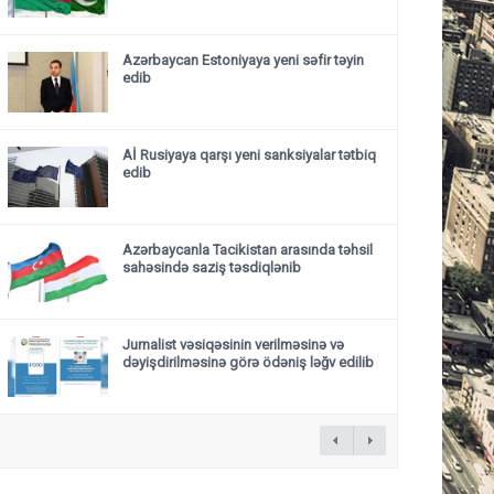
Azərbaycan Estoniyaya yeni səfir təyin
edib
Aİ Rusiyaya qarşı yeni sanksiyalar tətbiq
edib
Azərbaycanla Tacikistan arasında təhsil
sahəsində saziş təsdiqlənib
Jurnalist vəsiqəsinin verilməsinə və
dəyişdirilməsinə görə ödəniş ləğv edilib