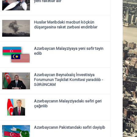
yeni raketlər alır
Husilər Məribdəki məcburi köçkün
düşərgəsinə raket zərbəsi endiriblər
Azərbaycan Malayziyaya yeni səfir təyin
edib
Azərbaycan Beynəlxalq İnvestisiya
Forumunun Təşkilat Komitəsi yaradılıb -
SƏRƏNCAM
Azərbaycanın Malayziyadakı səfiri geri
çağırılıb
Azərbaycanın Pakistandakı səfiri dəyişib