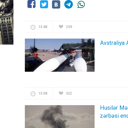
13:48
259
Avstraliya 
13:38
322
Husilər Mə
zərbəsi end