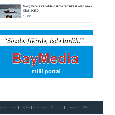
Naxçıvanda kanalda batma təhlükəsi olan şəxs
xilas edilib
10:00
ibə
İdman
Layihə
Ədəbiyyat
Gündəm
Cəmiyyət
Əlaqə