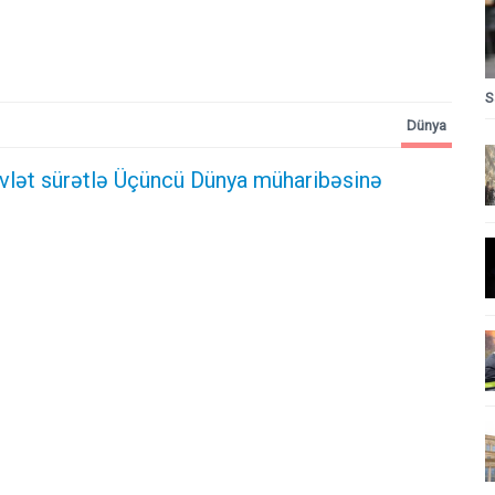
S
Dünya
övlət sürətlə Üçüncü Dünya müharibəsinə