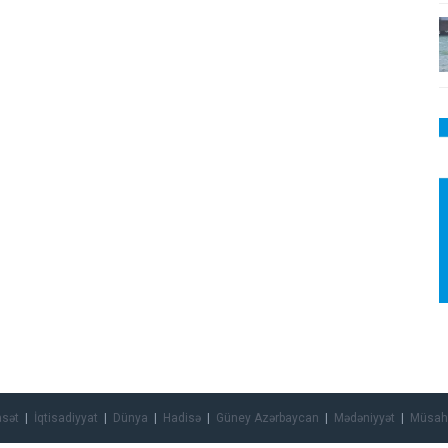
asət
İqtisadiyyat
Dünya
Hadisə
Güney Azərbaycan
Mədəniyyət
Müsah