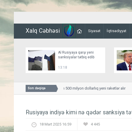
Xalq Cəbhəsi
Siyasət
İqtisadiyyat
Aİ Rusiyaya qarşı yeni
sanksiyalar tətbiq edib
13:18
Avstraliya ABŞ-dən 500 milyon dollarlıq yeni raketlər alır
Son dəqiqə
Rusiyaya indiyə kimi nə qədər sanksiya tət
18 Mart 2025 16:59
4 445