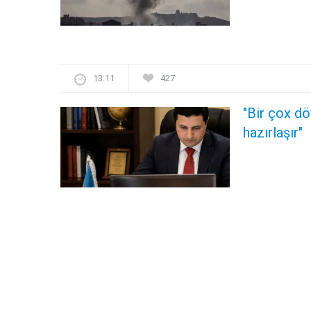
13:11
427
"Bir çox d
hazırlaşır"