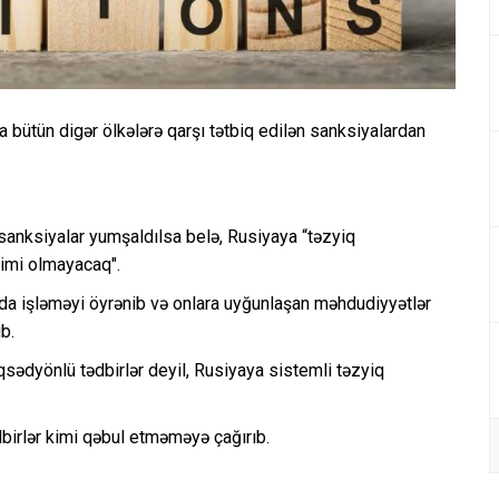
a bütün digər ölkələrə qarşı tətbiq edilən sanksiyalardan
 sanksiyalar yumşaldılsa belə, Rusiyaya “təzyiq
kimi olmayacaq".
ında işləməyi öyrənib və onlara uyğunlaşan məhdudiyyətlər
b.
sədyönlü tədbirlər deyil, Rusiyaya sistemli təzyiq
birlər kimi qəbul etməməyə çağırıb.