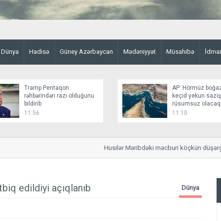
Dünya
Hadisə
Güney Azərbaycan
Mədəniyyət
Müsahibə
İdma
Tramp Pentaqon
AP: Hörmüz boğa
rəhbərindən razı olduğunu
keçid yekun sazi
bildirib
rüsumsuz olacaq
11:56
11:10
Husilər Məribdəki məcburi köçkün düşərgəsin
biq edildiyi açıqlanıb
Dünya