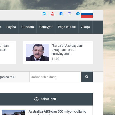
n
Layihə
Gündəm
Cəmiyyət
Peşə etikası
Əlaqə
zından
“Bu səfər Azərbaycanın
şədək
Ukraynanın ərazi
bütövlüyünü
dəstəkləməsinə növbəti
11:09
nümunədir”
ə raket zərbəsi endiriblər
Azərbaycan Malayziyaya yen
Xəbər lenti
Avstraliya ABŞ-dən 500 milyon dollarlıq