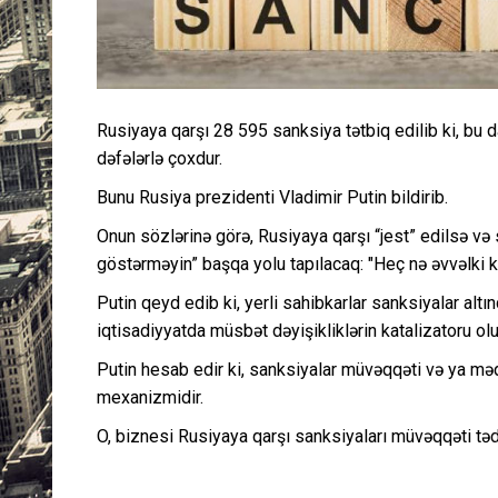
Rusiyaya qarşı 28 595 sanksiya tətbiq edilib ki, bu d
dəfələrlə çoxdur.
Bunu Rusiya prezidenti Vladimir Putin bildirib.
Onun sözlərinə görə, Rusiyaya qarşı “jest” edilsə və
göstərməyin” başqa yolu tapılacaq: "Heç nə əvvəlki 
Putin qeyd edib ki, yerli sahibkarlar sanksiyalar alt
iqtisadiyyatda müsbət dəyişikliklərin katalizatoru olu
Putin hesab edir ki, sanksiyalar müvəqqəti və ya məq
mexanizmidir.
O, biznesi Rusiyaya qarşı sanksiyaları müvəqqəti təd