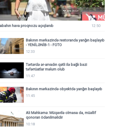
abahın hava proqnozu açıqlanıb
12:50
Bakının mərkəzində restoranda yanğın başlayıb
- YENİLƏNİB-1 - FOTO
12:33
Tərtərdə ər-arvadın qətli ilə bağlı bəzi
təfərrüatlar məlum olub
11:47
Bakının mərkəzində obyektdə yanğın başlayıb
11:45
Ali Məhkəmə: Müqavilə olmasa da, müəllif
qonorarı ödənilməlidir
10:18