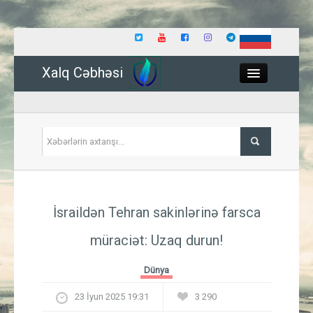
Xalq Cəbhəsi
Close
Siyasət
İsraildən Tehran sakinlərinə farsca
İqtisadiyyat
müraciət: Uzaq durun!
Dünya
Dünya
Hadisə
23 İyun 2025 19:31
3 290