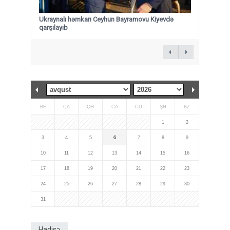
Ukraynalı həmkarı Ceyhun Bayramovu Kiyevdə
qarşılayıb
BE
ÇA
ÇƏ
CA
CÜ
ŞƏ
BZ
1
2
3
4
5
6
7
8
9
10
11
12
13
14
15
16
17
18
19
20
21
22
23
24
25
26
27
28
29
30
31
Hadisə