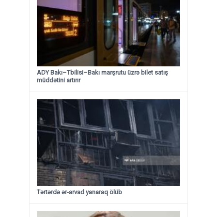
ADY Bakı–Tbilisi–Bakı marşrutu üzrə bilet satış
müddətini artırır
Tərtərdə ər-arvad yanaraq ölüb