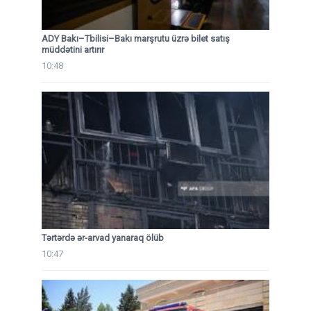
ADY Bakı–Tbilisi–Bakı marşrutu üzrə bilet satış
müddətini artırır
10:48
Tərtərdə ər-arvad yanaraq ölüb
10:47