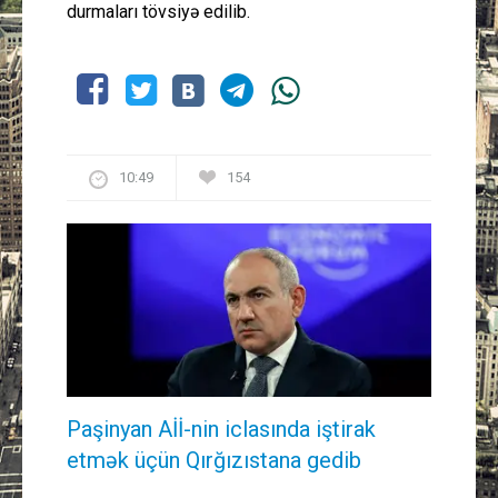
durmaları tövsiyə edilib.
10:49
154
Paşinyan Aİİ-nin iclasında iştirak
etmək üçün Qırğızıstana gedib