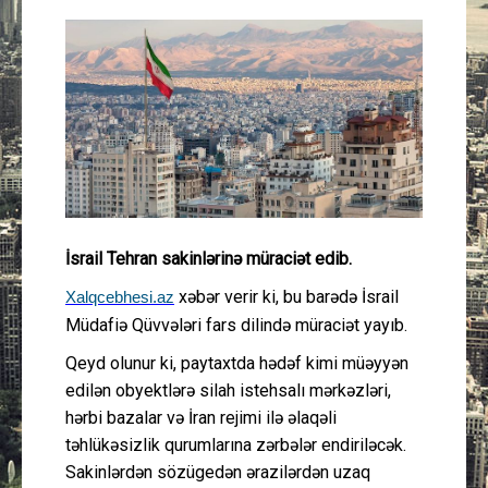
Güney Azərbaycan
Mədəniyyət
Müsahibə
İdman
Layihə
İsrail Tehran sakinlərinə müraciət edib.
xəbər verir ki, bu barədə İsrail
Xalqcebhesi.az
Gündəm
Müdafiə Qüvvələri fars dilində müraciət yayıb.
Cəmiyyət
Qeyd olunur ki, paytaxtda hədəf kimi müəyyən
edilən obyektlərə silah istehsalı mərkəzləri,
hərbi bazalar və İran rejimi ilə əlaqəli
Peşə etikası
təhlükəsizlik qurumlarına zərbələr endiriləcək.
Sakinlərdən sözügedən ərazilərdən uzaq
Əlaqə