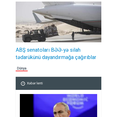
ABŞ senatoları BƏƏ-yə silah
tədarükünü dayandırmağa çağırıblar
Dünya
Xəbər lenti