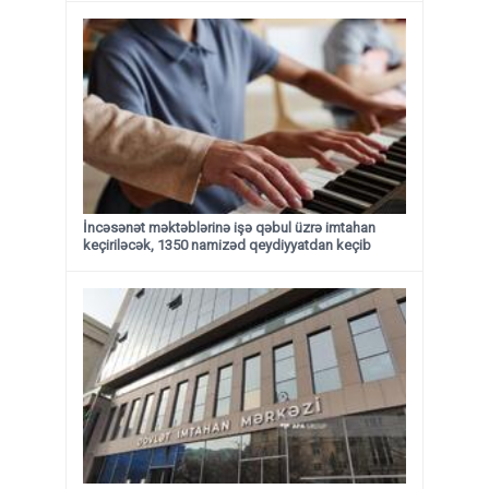
İncəsənət məktəblərinə işə qəbul üzrə imtahan
keçiriləcək, 1350 namizəd qeydiyyatdan keçib