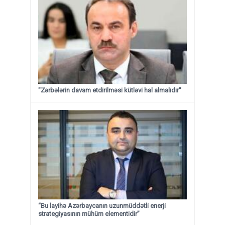
"Zərbələrin davam etdirilməsi kütləvi hal almalıdır"
“Bu layihə Azərbaycanın uzunmüddətli enerji
strategiyasının mühüm elementidir”