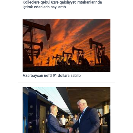
Kolleclərə qəbul üzrə qabiliyyət imtahanlarında
iştirak edənlərin sayı artıb
Azərbaycan nefti 91 dollara satılıb