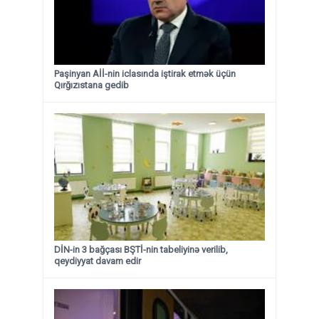
Paşinyan Aİİ-nin iclasında iştirak etmək üçün
Qırğızıstana gedib
DİN-in 3 bağçası BŞTİ-nin tabeliyinə verilib,
qeydiyyat davam edir