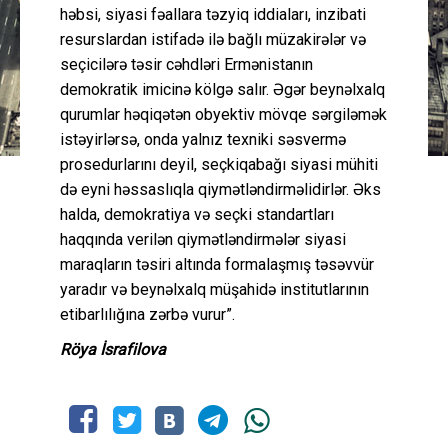
həbsi, siyasi fəallara təzyiq iddiaları, inzibati
resurslardan istifadə ilə bağlı müzakirələr və
seçicilərə təsir cəhdləri Ermənistanın
demokratik imicinə kölgə salır. Əgər beynəlxalq
qurumlar həqiqətən obyektiv mövqe sərgiləmək
istəyirlərsə, onda yalnız texniki səsvermə
prosedurlarını deyil, seçkiqabağı siyasi mühiti
də eyni həssaslıqla qiymətləndirməlidirlər. Əks
halda, demokratiya və seçki standartları
haqqında verilən qiymətləndirmələr siyasi
maraqların təsiri altında formalaşmış təsəvvür
yaradır və beynəlxalq müşahidə institutlarının
etibarlılığına zərbə vurur”.
Röya İsrafilova