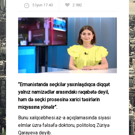
5 İyun 17:40
2 982
Güney Azərbaycan
Mədəniyyət
Müsahibə
İdman
Layihə
Gündəm
“Ermənistanda seçkilər yaxınlaşdıqca diqqət
yalnız namizədlər arasındakı rəqabətə deyil,
həm də seçki prosesinə xarici təsirlərin
Cəmiyyət
miqyasına yönəlir”.
Peşə etikası
Bunu xalqcebhesi.az-a açıqlamasında siyasi
elmlər üzrə fəlsəfə doktoru, politoloq Züriyə
Əlaqə
Qarayeva deyib.