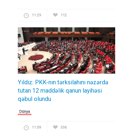
11:29
112
Yıldız: PKK-nın tərksilahını nəzərdə
tutan 12 maddəlik qanun layihəsi
qəbul olundu ​​​​​​​
Dünya
11:09
336