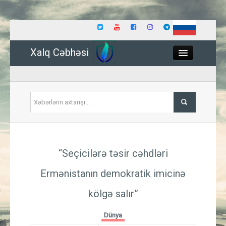
Xalq Cəbhəsi
Close
Siyasət
“Seçicilərə təsir cəhdləri
İqtisadiyyat
Ermənistanın demokratik imicinə
Dünya
kölgə salır”
Hadisə
Dünya