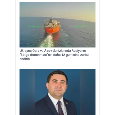
Ukrayna Qara və Azov dənizlərində Rusiyanın
“kölgə donanması”nın daha 12 gəmisinə zərbə
endirib