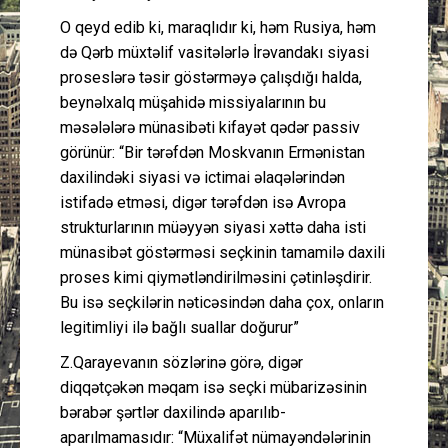
O qeyd edib ki, maraqlıdır ki, həm Rusiya, həm
də Qərb müxtəlif vasitələrlə İrəvandakı siyasi
proseslərə təsir göstərməyə çalışdığı halda,
beynəlxalq müşahidə missiyalarının bu
məsələlərə münasibəti kifayət qədər passiv
görünür: “Bir tərəfdən Moskvanın Ermənistan
daxilindəki siyasi və ictimai əlaqələrindən
istifadə etməsi, digər tərəfdən isə Avropa
strukturlarının müəyyən siyasi xəttə daha isti
münasibət göstərməsi seçkinin tamamilə daxili
proses kimi qiymətləndirilməsini çətinləşdirir.
Bu isə seçkilərin nəticəsindən daha çox, onların
legitimliyi ilə bağlı suallar doğurur”
Z.Qarayevanın sözlərinə görə, digər
diqqətçəkən məqam isə seçki mübarizəsinin
bərabər şərtlər daxilində aparılıb-
aparılmamasıdır: “Müxalifət nümayəndələrinin