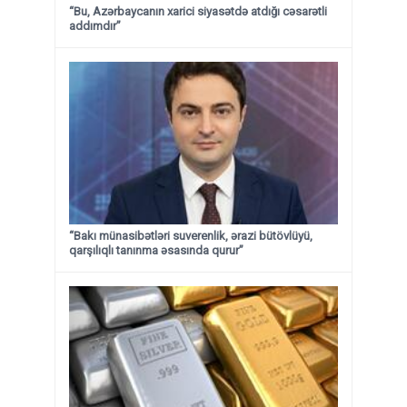
“Bu, Azərbaycanın xarici siyasətdə atdığı cəsarətli
addımdır”
“Bakı münasibətləri suverenlik, ərazi bütövlüyü,
qarşılıqlı tanınma əsasında qurur”