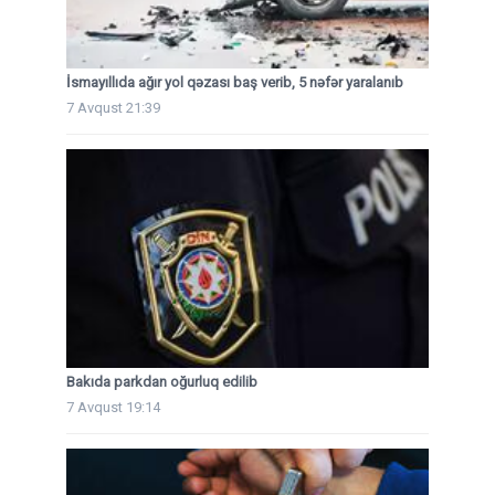
İsmayıllıda ağır yol qəzası baş verib, 5 nəfər yaralanıb
7 Avqust 21:39
Bakıda parkdan oğurluq edilib
7 Avqust 19:14