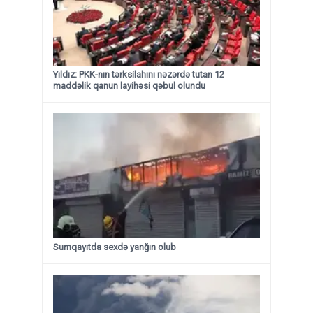
Yıldız: PKK-nın tərksilahını nəzərdə tutan 12
maddəlik qanun layihəsi qəbul olundu ​​​​​​​
Sumqayıtda sexdə yanğın olub