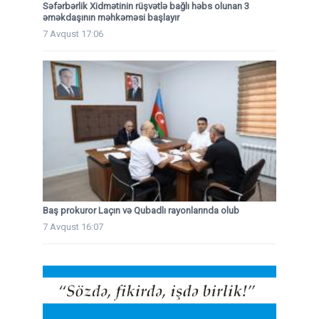
Səfərbərlik Xidmətinin rüşvətlə bağlı həbs olunan 3
əməkdaşının məhkəməsi başlayır
7 Avqust 17:06
Baş prokuror Laçın və Qubadlı rayonlarında olub
7 Avqust 16:07