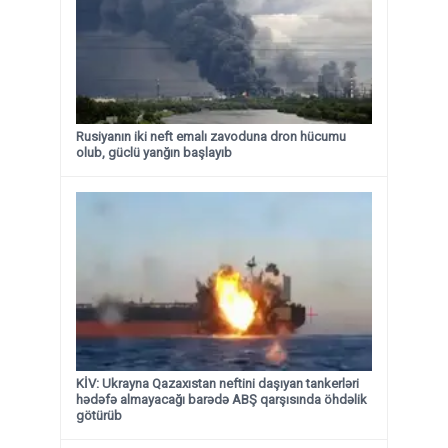
Rusiyanın iki neft emalı zavoduna dron hücumu
olub, güclü yanğın başlayıb
KİV: Ukrayna Qazaxıstan neftini daşıyan tankerləri
hədəfə almayacağı barədə ABŞ qarşısında öhdəlik
götürüb