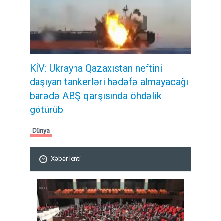
KİV: Ukrayna Qazaxıstan neftini
daşıyan tankerləri hədəfə almayacağı
barədə ABŞ qarşısında öhdəlik
götürüb
Dünya
Xəbər lenti