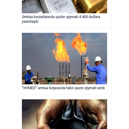
Əmtəə bazarlarında qızılın qiyməti 4 400 dollara
yaxınlaşıb
"NYMEX" əmtəə birjasında təbii qazın qiyməti artıb