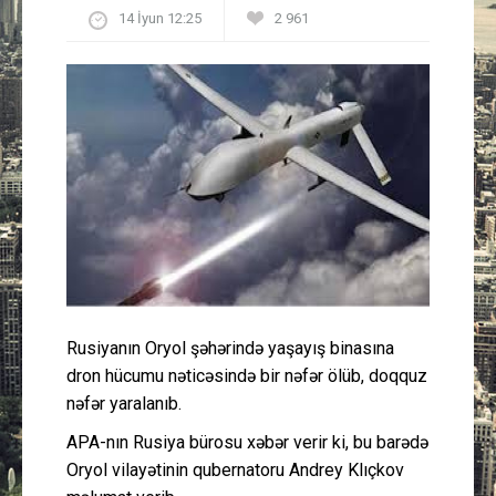
14 İyun 12:25
2 961
Güney Azərbaycan
Mədəniyyət
Müsahibə
İdman
Layihə
Gündəm
Rusiyanın Oryol şəhərində yaşayış binasına
Cəmiyyət
dron hücumu nəticəsində bir nəfər ölüb, doqquz
nəfər yaralanıb.
Peşə etikası
APA-nın Rusiya bürosu xəbər verir ki, bu barədə
Oryol vilayətinin qubernatoru Andrey Klıçkov
Əlaqə