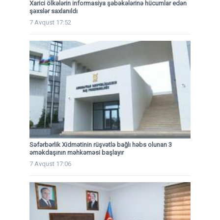
Xarici ölkələrin informasiya şəbəkələrinə hücumlar edən
şəxslər saxlanıldı
7 Avqust 17:52
Səfərbərlik Xidmətinin rüşvətlə bağlı həbs olunan 3
əməkdaşının məhkəməsi başlayır
7 Avqust 17:06