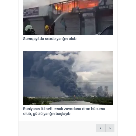
Sumqayıtda sexdə yanğın olub
Rusiyanın iki neft emalı zavoduna dron hücumu
olub, güclü yanğın başlayıb