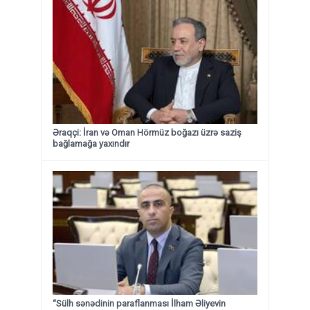
Əraqçi: İran və Oman Hörmüz boğazı üzrə saziş
bağlamağa yaxındır
“Sülh sənədinin paraflanması İlham Əliyevin