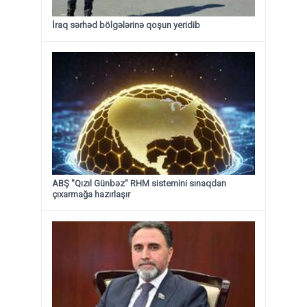
İraq sərhəd bölgələrinə qoşun yeridib
ABŞ "Qızıl Günbəz" RHM sistemini sınaqdan
çıxarmağa hazırlaşır