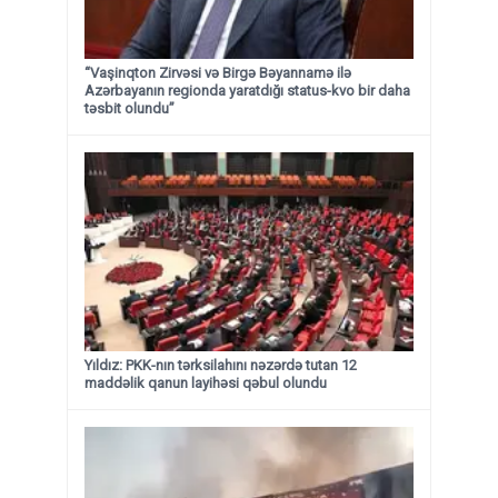
“Vaşinqton Zirvəsi və Birgə Bəyannamə ilə
Azərbayanın regionda yaratdığı status-kvo bir daha
təsbit olundu”
Yıldız: PKK-nın tərksilahını nəzərdə tutan 12
maddəlik qanun layihəsi qəbul olundu ​​​​​​​