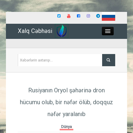
Xalq Cəbhəsi
Close
Siyasət
Rusiyanın Oryol şəhərinə dron
İqtisadiyyat
hücumu olub, bir nəfər ölüb, doqquz
Dünya
nəfər yaralanıb
Hadisə
Dünya