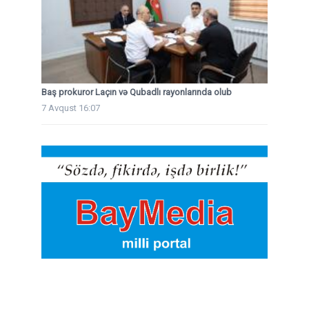
Baş prokuror Laçın və Qubadlı rayonlarında olub
7 Avqust 16:07