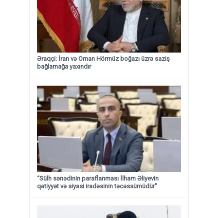
Əraqçi: İran və Oman Hörmüz boğazı üzrə saziş
bağlamağa yaxındır
“Sülh sənədinin paraflanması İlham Əliyevin
qətiyyət və siyasi iradəsinin təcəssümüdür”