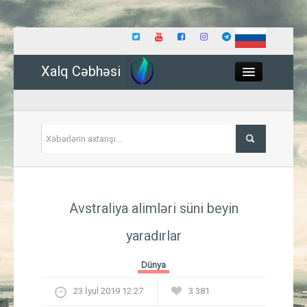
Xalq Cəbhəsi
Close
Siyasət
Avstraliya alimləri süni beyin
İqtisadiyyat
yaradırlar
Dünya
Dünya
Hadisə
23 İyul 2019 12:27
3 381