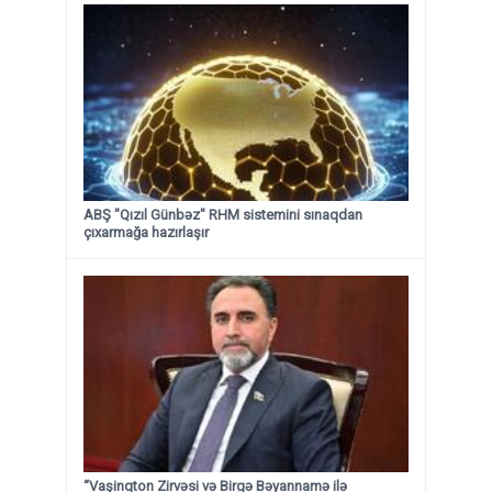
ABŞ "Qızıl Günbəz" RHM sistemini sınaqdan
çıxarmağa hazırlaşır
“Vaşinqton Zirvəsi və Birgə Bəyannamə ilə