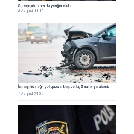
Sumqayıtda sexdə yanğın olub
8 Avqust 11:10
İsmayıllıda ağır yol qəzası baş verib, 5 nəfər yaralanıb
7 Avqust 21:39