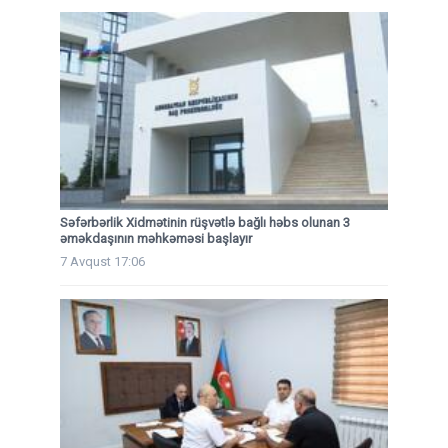
Səfərbərlik Xidmətinin rüşvətlə bağlı həbs olunan 3
əməkdaşının məhkəməsi başlayır
7 Avqust 17:06