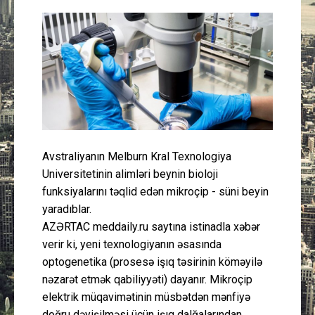
Güney Azərbaycan
Mədəniyyət
Müsahibə
İdman
Avstraliyanın Melburn Kral Texnologiya
Layihə
Universitetinin alimləri beynin bioloji
funksiyalarını təqlid edən mikroçip - süni beyin
Gündəm
yaradıblar.
AZƏRTAC meddaily.ru saytına istinadla xəbər
Cəmiyyət
verir ki, yeni texnologiyanın əsasında
optogenetika (prosesə işıq təsirinin köməyilə
Peşə etikası
nəzarət etmək qabiliyyəti) dayanır. Mikroçip
elektrik müqavimətinin müsbətdən mənfiyə
Əlaqə
doğru dəyişilməsi üçün işıq dalğalarından