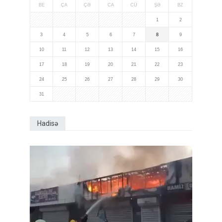
BE
ÇA
ÇƏ
CA
CÜ
ŞƏ
BZ
1
2
3
4
5
6
7
8
9
10
11
12
13
14
15
16
17
18
19
20
21
22
23
24
25
26
27
28
29
30
31
Hadisə