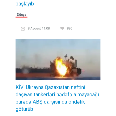
başlayıb
Dünya
8 Avqust 11:08
896
KİV: Ukrayna Qazaxıstan neftini
daşıyan tankerləri hədəfə almayacağı
barədə ABŞ qarşısında öhdəlik
götürüb