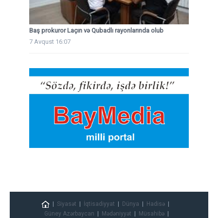
Baş prokuror Laçın və Qubadlı rayonlarında olub
7 Avqust 16:07
Siyasət
İqtisadiyyat
Dünya
Hadisə
Güney Azərbaycan
Mədəniyyət
Müsahibə