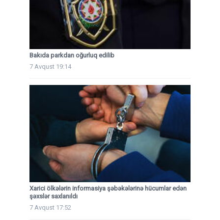
Bakıda parkdan oğurluq edilib
7 Avqust 19:14
Xarici ölkələrin informasiya şəbəkələrinə hücumlar edən
şəxslər saxlanıldı
7 Avqust 17:52