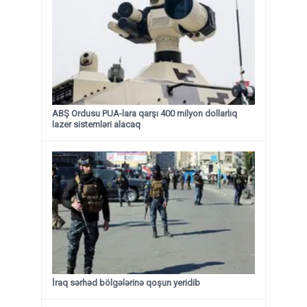
ABŞ Ordusu PUA-lara qarşı 400 milyon dollarlıq
lazer sistemləri alacaq
İraq sərhəd bölgələrinə qoşun yeridib