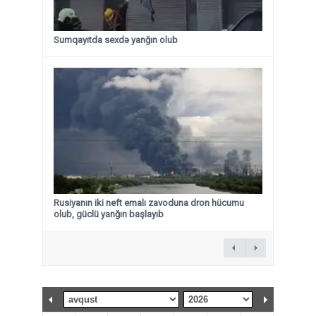
Sumqayıtda sexdə yanğın olub
Rusiyanın iki neft emalı zavoduna dron hücumu
olub, güclü yanğın başlayıb