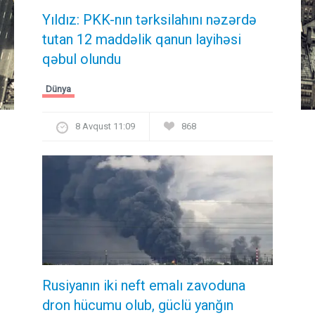
Yıldız: PKK-nın tərksilahını nəzərdə
tutan 12 maddəlik qanun layihəsi
qəbul olundu ​​​​​​​
Dünya
8 Avqust 11:09
868
Rusiyanın iki neft emalı zavoduna
dron hücumu olub, güclü yanğın