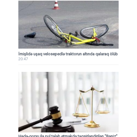
İmişlidə uşaq velosepedlə traktorun altında qalaraq ölüb
20:47
Hədə-qorxu ilə pul tələb etməkdə təqsirləndirilən "Bəniz"