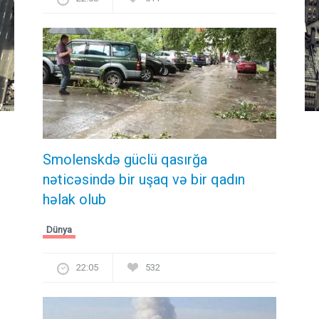
Smolenskdə güclü qasırğa
nəticəsində bir uşaq və bir qadın
həlak olub
Dünya
22:05
532