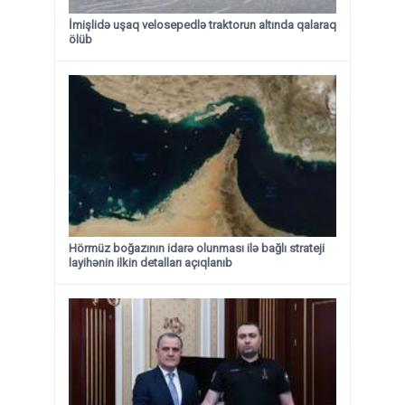
İmişlidə uşaq velosepedlə traktorun altında qalaraq
ölüb
Hörmüz boğazının idarə olunması ilə bağlı strateji
layihənin ilkin detalları açıqlanıb