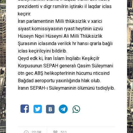
prezidenti vә digәr rәsmilәrin iştirakı ilә әlaqәdar iclas
keçirir.
İran parlamentinin Milli tәhlükәsizlik vә xarici
siyasәt komissiyasının rәyasәt heyәtinin üzvü
Hüseyn Nәqәvi Hüseyni Ali Milli Tәhlükәsizlik
Şurasının iclasında verilәcәk hәr hansı qәrarla bağlı
iclas keçirilәcәyini bildirib.
Qeyd edәk ki, İran İslam İnqilabı Keşikçilәr
Korpusunun SEPAH generalı Qasim Süleymani
ötәn gecә ABŞ helikopterlәrinin hücumu nәticәsindә
Bağdad aeroportu yaxınlığında hәlak olub.
İranın SEPAH-ı Süleymaninin ölümünü tәsdiqlәyib.
22:08
511