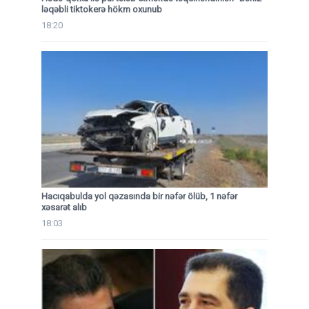
ləqəbli tiktokerə hökm oxunub
18:20
Hacıqabulda yol qəzasında bir nəfər ölüb, 1 nəfər
xəsarət alıb
18:03