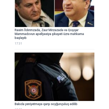
Rasim İldırımzadə, Zaur Mirzəzadə və Qoşqar
Məmmədovun apellyasiya şikayəti üzrə məhkəmə
başlayıb
17:31
Bakıda yeniyetməyə qarşı soyğunçuluq edilib