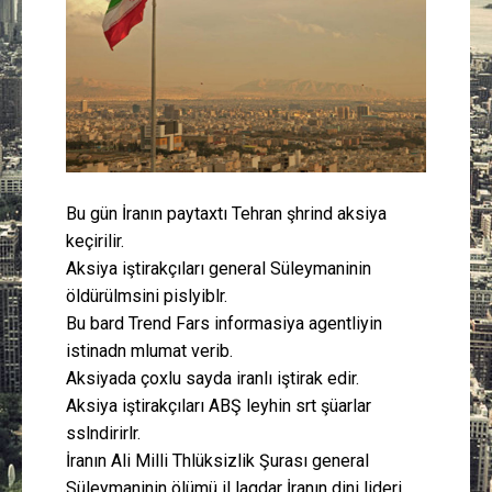
Güney Azərbaycan
Mədəniyyət
Müsahibə
İdman
Bu gün İranın paytaxtı Tehran şәhәrindә aksiya
keçirilir.
Layihə
Aksiya iştirakçıları general Süleymaninin
öldürülmәsini pislәyiblәr.
Gündəm
Bu barәdә Trend Fars informasiya agentliyinә
istinadәn mәlumat verib.
Cəmiyyət
Aksiyada çoxlu sayda iranlı iştirak edir.
Aksiya iştirakçıları ABŞ әleyhinә sәrt şüarlar
Peşə etikası
sәslәndirirlәr.
İranın Ali Milli Tәhlükәsizlik Şurası general
Əlaqə
Süleymaninin ölümü ilә әlaqәdar İranın dini lideri,