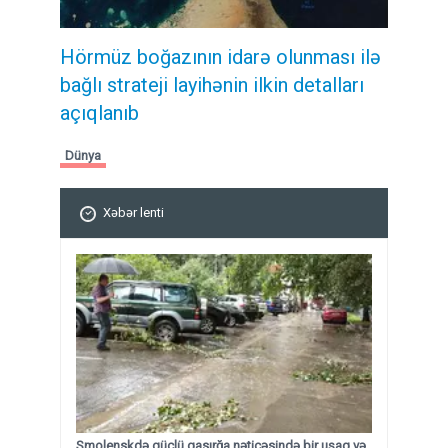
Hörmüz boğazının idarə olunması ilə
bağlı strateji layihənin ilkin detalları
açıqlanıb
Dünya
Xəbər lenti
Smolenskdə güclü qasırğa nəticəsində bir uşaq və