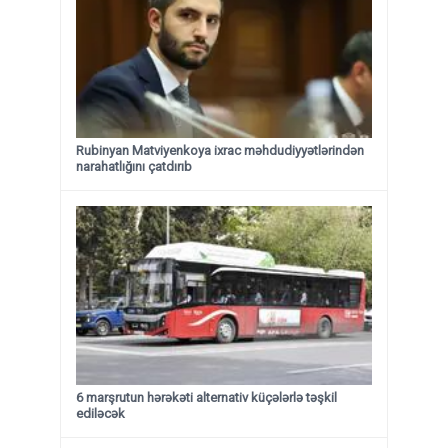
Rubinyan Matviyenkoya ixrac məhdudiyyətlərindən
narahatlığını çatdırıb
6 marşrutun hərəkəti alternativ küçələrlə təşkil
ediləcək