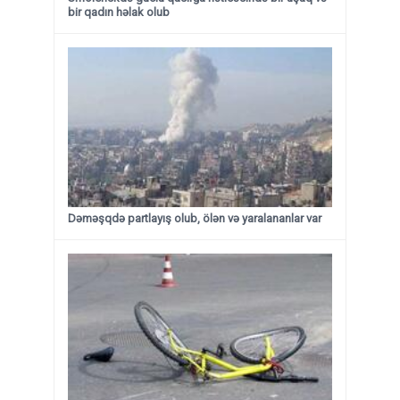
bir qadın həlak olub
Dəməşqdə partlayış olub, ölən və yaralananlar var