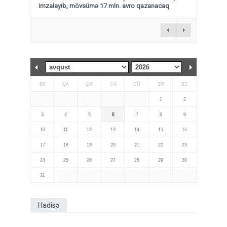
imzalayıb, mövsümə 17 mln. avro qazanacaq
BE
ÇA
ÇƏ
CA
CÜ
ŞƏ
BZ
1
2
3
4
5
6
7
8
9
10
11
12
13
14
15
16
17
18
19
20
21
22
23
24
25
26
27
28
29
30
31
Hadisə