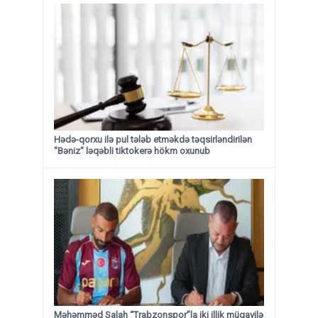
Hədə-qorxu ilə pul tələb etməkdə təqsirləndirilən
"Bəniz" ləqəbli tiktokerə hökm oxunub
Məhəmməd Salah “Trabzonspor”la iki illik müqavilə