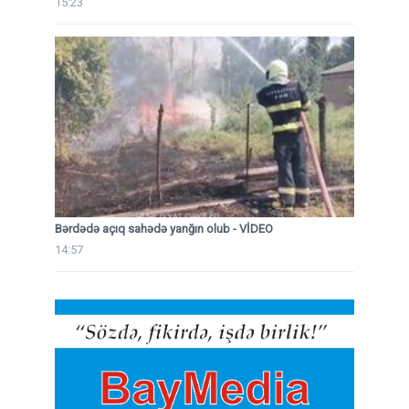
15:23
Bərdədə açıq sahədə yanğın olub - VİDEO
14:57