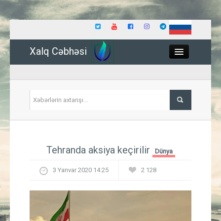
Xalq Cəbhəsi
Close
Siyasət
Tehranda aksiya keçirilir
Dünya
İqtisadiyyat
3 Yanvar 2020 14:25
2 128
Dünya
Hadisə