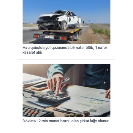
Hacıqabulda yol qəzasında bir nəfər ölüb, 1 nəfər
xəsarət alıb
Dövlətə 12 min manat borcu olan şirkət ləğv olunur