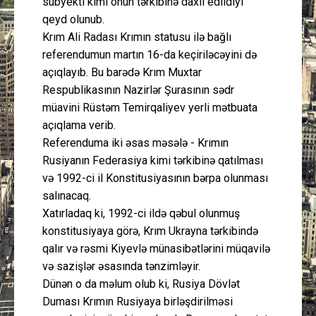
subyekti kimi onun tərkibinə daxil edildiyi"
qeyd olunub.
Krım Ali Radası Krımın statusu ilə bağlı
referendumun martın 16-da keçiriləcəyini də
açıqlayıb. Bu barədə Krım Muxtar
Respublikasının Nazirlər Şurasının sədr
müavini Rüstəm Temirqaliyev yerli mətbuata
açıqlama verib.
Referenduma iki əsas məsələ - Krımın
Rusiyanın Federasiya kimi tərkibinə qatılması
və 1992-ci il Konstitusiyasının bərpa olunması
salınacaq.
Xatırladaq ki, 1992-ci ildə qəbul olunmuş
konstitusiyaya görə, Krım Ukrayna tərkibində
qalır və rəsmi Kiyevlə münasibətlərini müqavilə
və sazişlər əsasında tənzimləyir.
Dünən o da məlum olub ki, Rusiya Dövlət
Duması Krımın Rusiyaya birləşdirilməsi