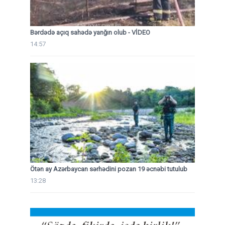
Bərdədə açıq sahədə yanğın olub - VİDEO
14:57
Ötən ay Azərbaycan sərhədini pozan 19 əcnəbi tutulub
13:28