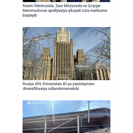
Rasim İldırımzadə, Zaur Mirzəzadə və Qoşqar
Məmmədovun apellyasiya şikayəti üzrə məhkəmə
başlayıb
Rusiya XİN: Ermənistan Aİ-yə yaxınlaşmanı
diversifikasiya adlandırmamalıdır