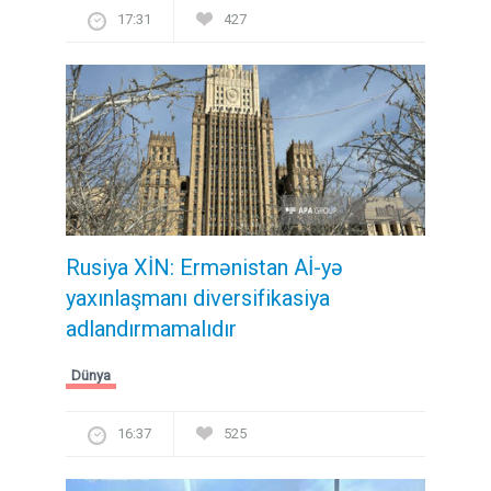
17:31
427
Rusiya XİN: Ermənistan Aİ-yə
yaxınlaşmanı diversifikasiya
adlandırmamalıdır
Dünya
16:37
525