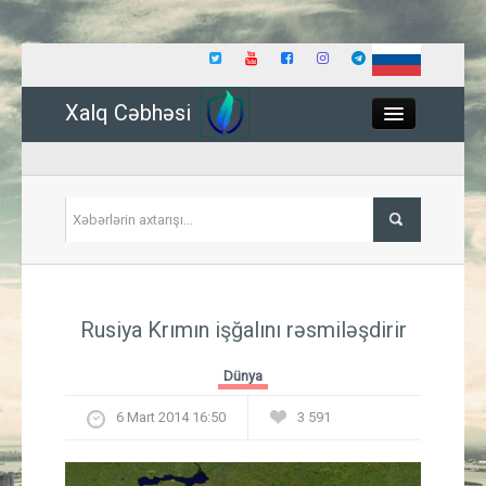
Xalq Cəbhəsi
Close
Siyasət
Rusiya Krımın işğalını rəsmiləşdirir
İqtisadiyyat
Dünya
Dünya
6 Mart 2014 16:50
3 591
Hadisə