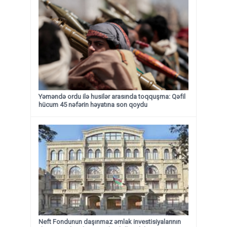
Yəməndə ordu ilə husilər arasında toqquşma: Qəfil
hücum 45 nəfərin həyatına son qoydu
Neft Fondunun daşınmaz əmlak investisiyalarının