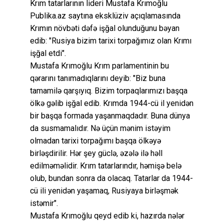
Krım tatarlarının lideri Mustafa Krımoğlu
Publika.az saytına eksklüziv açıqlamasında
Krımın növbəti dəfə işğal olunduğunu bəyan
edib: "Rusiya bizim tarixi torpağımız olan Krımı
işğal etdi".
Mustafa Krımoğlu Krım parlamentinin bu
qərarını tanımadıqlarını deyib: "Biz buna
tamamilə qarşıyıq. Bizim torpaqlarımızı başqa
ölkə gəlib işğal edib. Krımda 1944-cü il yenidən
bir başqa formada yaşanmaqdadır. Buna dünya
da susmamalıdır. Nə üçün mənim istəyim
olmadan tarixi torpağımı başqa ölkəyə
birləşdirilir. Hər şey güclə, əzələ ilə həll
edilməməlidir. Krım tatarlarındır, həmişə belə
olub, bundan sonra da olacaq. Tatarlar da 1944-
cü ili yenidən yaşamaq, Rusiyaya birləşmək
istəmir".
Mustafa Krımoğlu qeyd edib ki, hazırda nələr