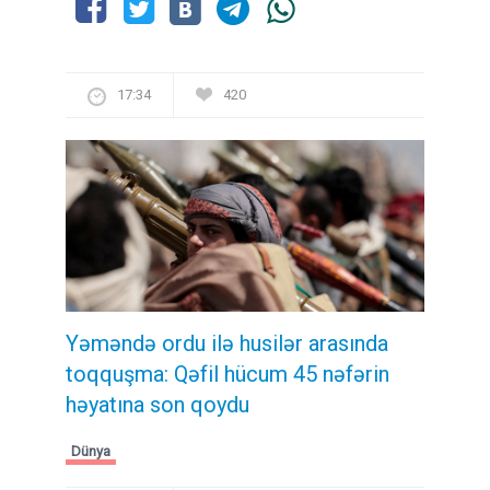
17:34
420
Yəməndə ordu ilə husilər arasında
toqquşma: Qəfil hücum 45 nəfərin
həyatına son qoydu
Dünya