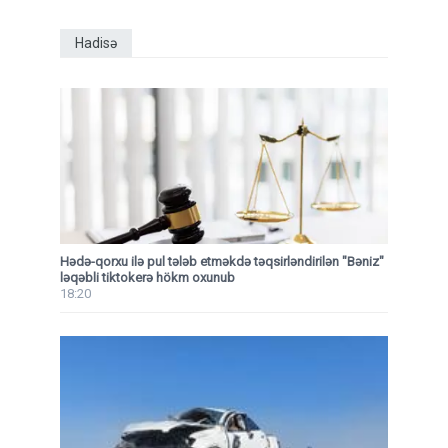
Hadisə
Hədə-qorxu ilə pul tələb etməkdə təqsirləndirilən "Bəniz"
ləqəbli tiktokerə hökm oxunub
18:20