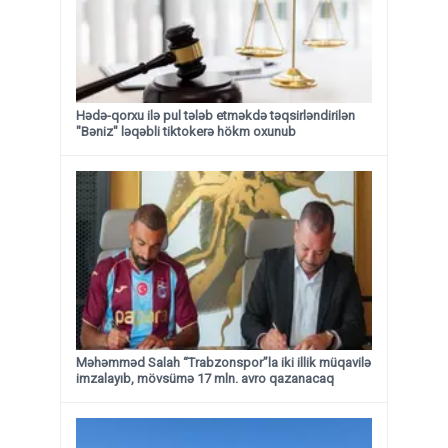
Hədə-qorxu ilə pul tələb etməkdə təqsirləndirilən
"Bəniz" ləqəbli tiktokerə hökm oxunub
Məhəmməd Salah “Trabzonspor”la iki illik müqavilə
imzalayıb, mövsümə 17 mln. avro qazanacaq