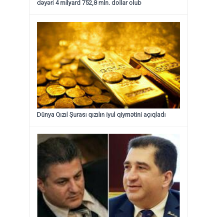
dəyəri 4 milyard 752,8 mln. dollar olub
Dünya Qızıl Şurası qızılın iyul qiymətini açıqladı