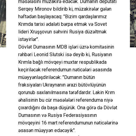
məsələsini müzakirə edəcək. Dumanın deputatı
Serqey Mironov bildirib ki, müzakirələr gələn
həftədən başlayacaq: "Bizim qardaşlarımız
Krımda tarixi ədaləti bərpa etmək və Sovet
lideri Xruşşovun səhvini Rusiya düzəltmək
istəyirlər".
Dövlət Dumasının MDB işləri üzrə komitəsinin
rəhbəri Leonid Slutski isə deyib ki, Rusiyanın
Krımla bağlı mövqeyi muxtar respublikada
keçiriləcək referendumun nəticələri əsasında
müəyyənləşdiriləcək: "Dumanın bütün
fraksiyaları Ukraynanın ərazi bütövlüyünün
qorunub saxlanılmasına tərəfdardır. Lakin Krım
əhalisinin bu cür məsələləri referenduma niyə
çıxardığını da başa düşürük. Ona görə də Dövlət
Dumasının və Rusiya Federasiyasının
mövqeyini 16 mart referendumunun nəticələrinə
əsasən müəyyən edəcəyik".