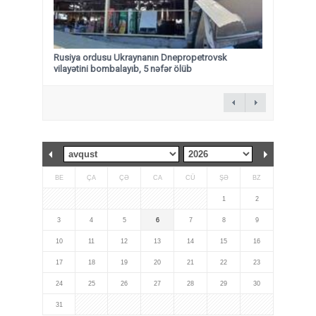
Rusiya ordusu Ukraynanın Dnepropetrovsk
vilayətini bombalayıb, 5 nəfər ölüb
BE
ÇA
ÇƏ
CA
CÜ
ŞƏ
BZ
1
2
3
4
5
6
7
8
9
10
11
12
13
14
15
16
17
18
19
20
21
22
23
24
25
26
27
28
29
30
31