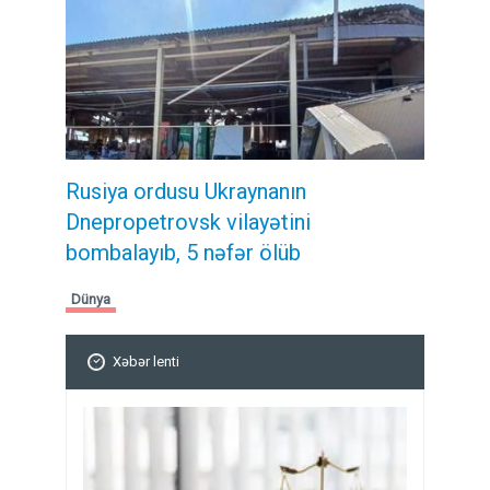
Rusiya ordusu Ukraynanın
Dnepropetrovsk vilayətini
bombalayıb, 5 nəfər ölüb
Dünya
Xəbər lenti