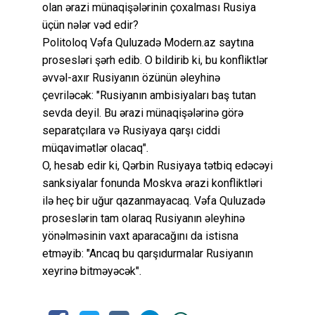
olan ərazi münaqişələrinin çoxalması Rusiya
üçün nələr vəd edir?
Politoloq Vəfa Quluzadə Modern.az saytına
prosesləri şərh edib. O bildirib ki, bu konfliktlər
əvvəl-axır Rusiyanın özünün əleyhinə
çevriləcək: "Rusiyanın ambisiyaları baş tutan
sevda deyil. Bu ərazi münaqişələrinə görə
separatçılara və Rusiyaya qarşı ciddi
müqavimətlər olacaq".
O, hesab edir ki, Qərbin Rusiyaya tətbiq edəcəyi
sanksiyalar fonunda Moskva ərazi konfliktləri
ilə heç bir uğur qazanmayacaq. Vəfa Quluzadə
proseslərin tam olaraq Rusiyanın əleyhinə
yönəlməsinin vaxt aparacağını da istisna
etməyib: "Ancaq bu qarşıdurmalar Rusiyanın
xeyrinə bitməyəcək".