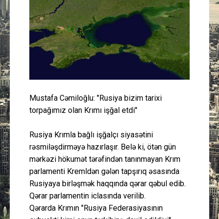
Güney Azərbaycan
Mədəniyyət
Müsahibə
İdman
Mustafa Cəmiloğlu: "Rusiya bizim tarixi
torpağımız olan Krımı işğal etdi"
Layihə
Rusiya Krımla bağlı işğalçı siyasətini
Gündəm
rəsmiləşdirməyə hazırlaşır. Belə ki, ötən gün
mərkəzi hökumət tərəfindən tanınmayan Krım
Cəmiyyət
parlamenti Kremldən gələn tapşırıq əsasında
Rusiyaya birləşmək haqqında qərar qəbul edib.
Peşə etikası
Qərar parlamentin iclasında verilib.
Qərarda Krımın "Rusiya Federasiyasının
Əlaqə