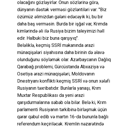
olacağını gözləyirlər. Onun sözlərinə görə,
dünyanın dəstək verməsi gözləntiləri var: "Biz
özümüz əlimizdən gələni edəcəyik ki, bu bir
daha baş verməsin. Burda bir işğal var, Krımda
kimlərində əli ilə Rusiya bizim taleyimizi həll
edir. Halbuki biz buna qarşıyıq".
Beləliklə, keçmiş SSRİ məkanında ərazi
münaqişələri siyahısına daha birinin də əlavə
olunduğunu söyləmək olar. Azərbaycanın Dağlıq
Qarabağ problemi, Gürcüstanda Abxaziya və
Osetiya ərazi münaqişələri, Moldovanın
Dnestryanı konflikti keçmiş SSRİ və onun xələfi
Rusiyanın təxribatıdır. Bunlarla yanaşı, Krım
Muxtar Respublikası da yeni ərazi
qarşıdurmalarına səbəb ola bilər. Belə ki, Krım
parlamenti Rusiyanın tərkibinə birləşmək üçün
qərar qəbul edib və martın 16-da bununla bağlı
referendum keçiriləcək. Kremlin nəzarətində