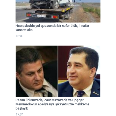
Hacıqabulda yol qəzasında bir nəfər ölüb, 1 nəfər
xəsarət alıb
18:03
Rasim İldırımzadə, Zaur Mirzəzadə və Qoşqar
Məmmədovun apellyasiya şikayəti üzrə məhkəmə
başlayıb
17:31