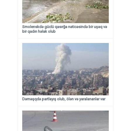
Smolenskdə güclü qasırğa nəticəsində bir uşaq və
bir qadın həlak olub
Dəməşqdə partlayış olub, ölən və yaralananlar var