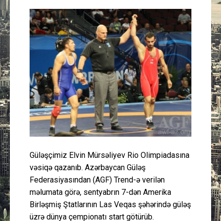
Güney Azərbaycan
Mədəniyyət
Müsahibə
İdman
Layihə
Gündəm
Güləşçimiz Elvin Mürsəliyev Rio Olimpiadasına
Cəmiyyət
vəsiqə qazanıb. Azərbaycan Güləş
Federasiyasından (AGF) Trend-ə verilən
Peşə etikası
məlumata görə, sentyabrın 7-dən Amerika
Birləşmiş Ştatlarının Las Veqas şəhərində güləş
Əlaqə
üzrə dünya çempionatı start götürüb.