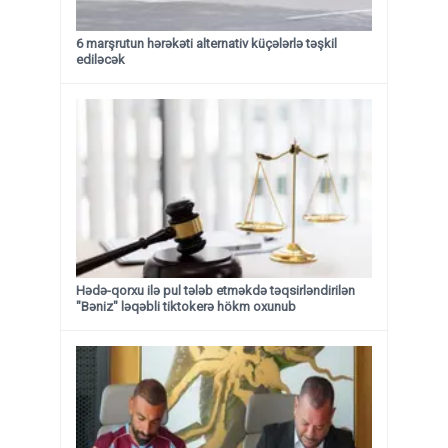
6 marşrutun hərəkəti alternativ küçələrlə təşkil
ediləcək
Hədə-qorxu ilə pul tələb etməkdə təqsirləndirilən
"Bəniz" ləqəbli tiktokerə hökm oxunub