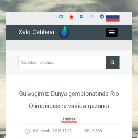
Xalq Cəbhəsi
Close
Siyasət
Güləşçimiz Dünya çempionatında Rio
İqtisadiyyat
Olimpiadasına vəsiqə qazandı
Dünya
Hadisə
Hadisə
8 Sentyabr 2015 16:22
2 380