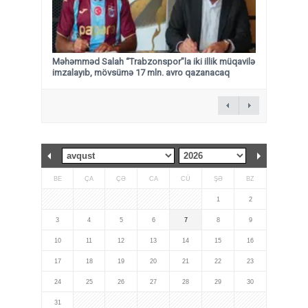
Məhəmməd Salah “Trabzonspor”la iki illik müqavilə
imzalayıb, mövsümə 17 mln. avro qazanacaq
BE
ÇA
ÇƏ
CA
CÜ
ŞƏ
BZ
1
2
3
4
5
6
7
8
9
10
11
12
13
14
15
16
17
18
19
20
21
22
23
24
25
26
27
28
29
30
31