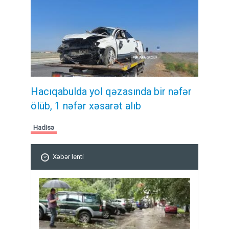
Hacıqabulda yol qəzasında bir nəfər
ölüb, 1 nəfər xəsarət alıb
Hadisə
Xəbər lenti