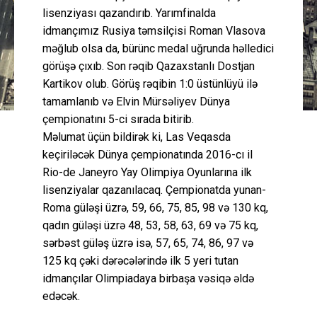
lisenziyası qazandırıb. Yarımfinalda
idmançımız Rusiya təmsilçisi Roman Vlasova
məğlub olsa da, bürünc medal uğrunda həlledici
görüşə çıxıb. Son rəqib Qazaxstanlı Dostjan
Kartikov olub. Görüş rəqibin 1:0 üstünlüyü ilə
tamamlanıb və Elvin Mürsəliyev Dünya
çempionatını 5-ci sırada bitirib.
Məlumat üçün bildirək ki, Las Veqasda
keçiriləcək Dünya çempionatında 2016-cı il
Rio-de Janeyro Yay Olimpiya Oyunlarına ilk
lisenziyalar qazanılacaq. Çempionatda yunan-
Roma güləşi üzrə, 59, 66, 75, 85, 98 və 130 kq,
qadın güləşi üzrə 48, 53, 58, 63, 69 və 75 kq,
sərbəst güləş üzrə isə, 57, 65, 74, 86, 97 və
125 kq çəki dərəcələrində ilk 5 yeri tutan
idmançılar Olimpiadaya birbaşa vəsiqə əldə
edəcək.