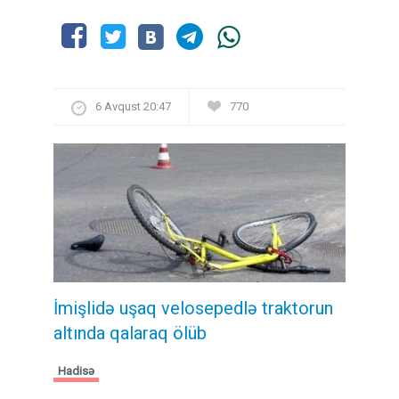
6 Avqust 20:47
770
İmişlidə uşaq velosepedlə traktorun
altında qalaraq ölüb
Hadisə