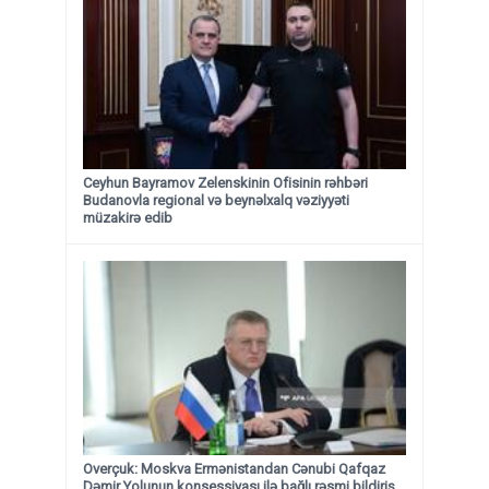
Ceyhun Bayramov Zelenskinin Ofisinin rəhbəri
Budanovla regional və beynəlxalq vəziyyəti
müzakirə edib
Overçuk: Moskva Ermənistandan Cənubi Qafqaz
Dəmir Yolunun konsessiyası ilə bağlı rəsmi bildiriş