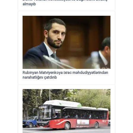
almayıb
Rubinyan Matviyenkoya ixrac məhdudiyyətlərindən
narahatlığını çatdırıb