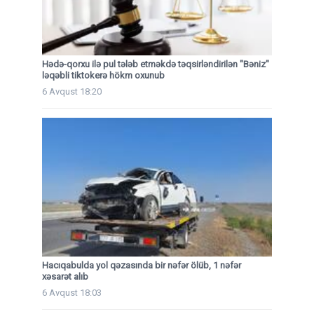
Hədə-qorxu ilə pul tələb etməkdə təqsirləndirilən "Bəniz"
ləqəbli tiktokerə hökm oxunub
6 Avqust 18:20
Hacıqabulda yol qəzasında bir nəfər ölüb, 1 nəfər
xəsarət alıb
6 Avqust 18:03