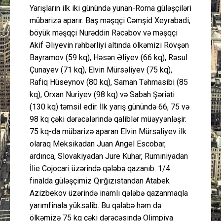
Yarışların ilk iki günündə yunan-Roma güləşçiləri
mübarizə aparır. Baş məşqçi Cəmşid Xeyrabadi,
böyük məşqçi Nurəddin Rəcəbov və məşqçi
Akif Əliyevin rəhbərliyi altında ölkəmizi Rövşən
Bayramov (59 kq), Həsən Əliyev (66 kq), Rəsul
Çunayev (71 kq), Elvin Mürsəliyev (75 kq),
Rafiq Hüseynov (80 kq), Saman Təhmasibi (85
kq), Orxan Nuriyev (98 kq) və Sabah Şəriəti
(130 kq) təmsil edir. İlk yarış günündə 66, 75 və
98 kq çəki dərəcələrində qaliblər müəyyənləşir.
75 kq-da mübarizə aparan Elvin Mürsəliyev ilk
olaraq Meksikadan Juan Angel Escobar,
ardınca, Slovakiyadan Jure Kuhar, Rumıniyadan
İlie Cojocari üzərində qələbə qazanıb. 1/4
finalda güləşçimiz Qırğızıstandan Atabek
Azizbekov üzərində inamlı qələbə qazanmaqla
yarımfinala yüksəlib. Bu qələbə həm də
ölkəmizə 75 kq çəki dərəcəsində Olimpiya