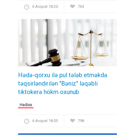
6 Avqust 18:20
763
Hədə-qorxu ilə pul tələb etməkdə
təqsirləndirilən "Bəniz" ləqəbli
tiktokerə hökm oxunub
Hadisə
6 Avqust 18:03
798