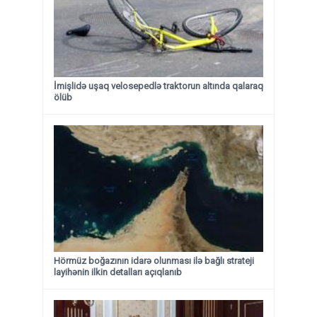
İmişlidə uşaq velosepedlə traktorun altında qalaraq
ölüb
Hörmüz boğazının idarə olunması ilə bağlı strateji
layihənin ilkin detalları açıqlanıb