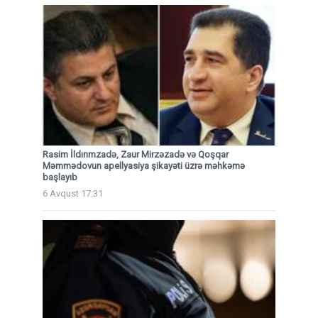
Rasim İldırımzadə, Zaur Mirzəzadə və Qoşqar
Məmmədovun apellyasiya şikayəti üzrə məhkəmə
başlayıb
6 Avqust 17:31