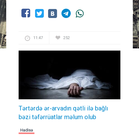
11:47
252
Tərtərdə ər-arvadın qətli ilə bağlı
bəzi təfərrüatlar məlum olub
Hadisə