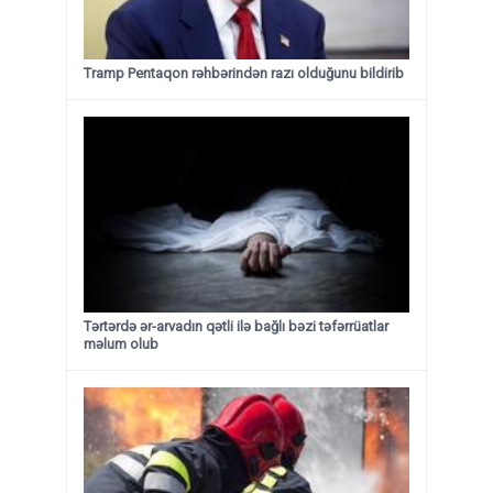
Tramp Pentaqon rəhbərindən razı olduğunu bildirib
Tərtərdə ər-arvadın qətli ilə bağlı bəzi təfərrüatlar
məlum olub