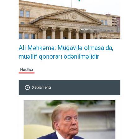
Ali Məhkəmə: Müqavilə olmasa da,
müəllif qonorarı ödənilməlidir
Hadisə
Xəbər lenti