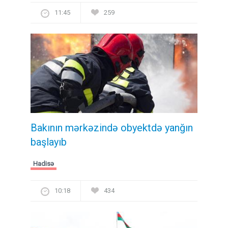
11:45
259
Bakının mərkəzində obyektdə yanğın
başlayıb
Hadisə
10:18
434