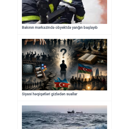
Bakının mərkəzində obyektdə yanğın başlayıb
Siyasi həqiqətləri gizlədən suallar