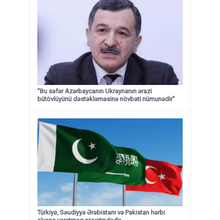
“Bu səfər Azərbaycanın Ukraynanın ərazi
bütövlüyünü dəstəkləməsinə növbəti nümunədir”
Türkiyə, Səudiyyə Ərəbistanı və Pakistan hərbi