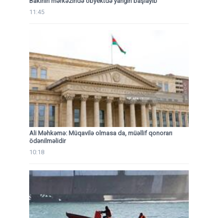
Bakının mərkəzində obyektdə yanğın başlayıb
11:45
Ali Məhkəmə: Müqavilə olmasa da, müəllif qonorarı
ödənilməlidir
10:18