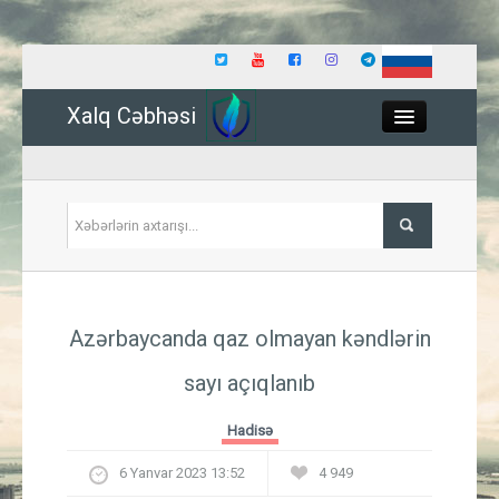
Xalq Cəbhəsi
Close
Siyasət
Azərbaycanda qaz olmayan kəndlərin
İqtisadiyyat
sayı açıqlanıb
Dünya
Hadisə
Hadisə
6 Yanvar 2023 13:52
4 949