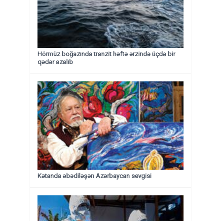
Hörmüz boğazında tranzit həftə ərzində üçdə bir
qədər azalıb
Kətanda əbədiləşən Azərbaycan sevgisi