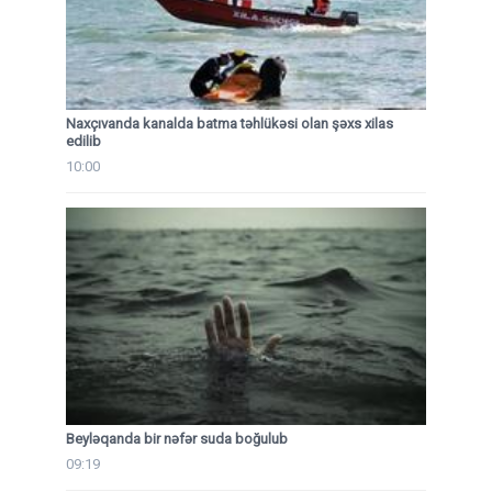
Naxçıvanda kanalda batma təhlükəsi olan şəxs xilas
edilib
10:00
Beyləqanda bir nəfər suda boğulub
09:19