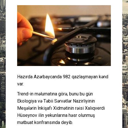
Güney Azərbaycan
Mədəniyyət
Müsahibə
İdman
Layihə
Hazırda Azərbaycanda 982 qazlaşmayan kənd
Gündəm
var.
Trend-in məlumatına görə, bunu bu gün
Cəmiyyət
Ekologiya və Təbii Sərvətlər Nazirliyinin
Meşələrin İnkişafı Xidmətinin rəisi Xalıqverdi
Peşə etikası
Hüseynov ilin yekunlarına həsr olunmuş
mətbuat konfransında deyib.
Əlaqə