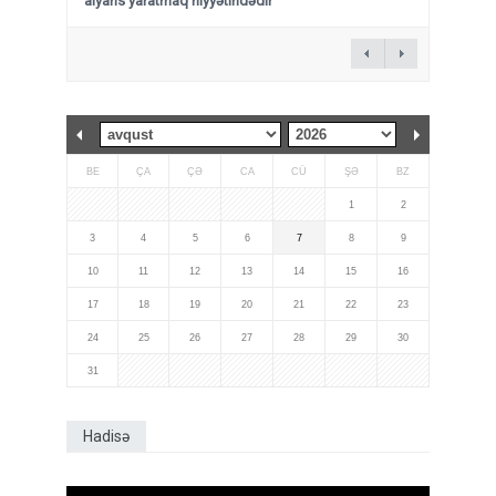
alyans yaratmaq niyyətindədir
BE
ÇA
ÇƏ
CA
CÜ
ŞƏ
BZ
1
2
3
4
5
6
7
8
9
10
11
12
13
14
15
16
17
18
19
20
21
22
23
24
25
26
27
28
29
30
31
Hadisə