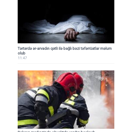
Tərtərdə ər-arvadın qətli ilə bağlı bəzi təfərrüatlar məlum
olub
11:47