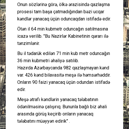
Onun sözlərinə görə, ölkə ərazisində qazlaşma
prosesi tam başa çatmadığından bəzi ucqar
kəndlər yanacaq üçün oduncaqdan istifadə edir.
Ötən il 64 min kubmetr oduncağın satılmasına
icazə verilib. "Bu Nazirlər Kabinetinin qərarı ilə
tənzimlənir.
Bu il tədarük edilən 71 min kub metr oduncağın
36 min kubmetri əhaliyə satılıb.
Hazırda Azərbaycanda 982 qazlaşmayan kənd
var. 426 kənd bilavasitə meşə ilə həmsərhəddir.
Onların 90 faizi yanacaq üçün odundan istifadə
edir.
Meşə ətrafı kəndlərin yanacaq tələbatının
ödənilməsinə çalışırıq. Bununla bağlı biz əhali
arasında görüş keçirib onların yanacaq
tələbatını müəyyən edirik" .