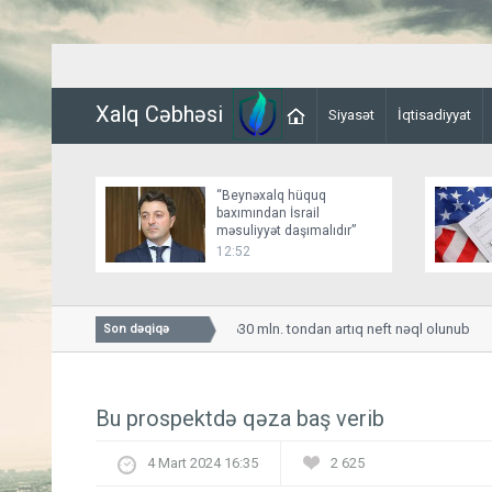
Xalq Cəbhəsi
Siyasət
İqtisadiyyat
“Beynəxalq hüquq
baxımından İsrail
məsuliyyət daşımalıdır”
12:52
BTC ilə indiyədək 630 mln. tondan artıq neft nəql olunub
Son dəqiqə
Bu prospektdə qəza baş verib
4 Mart 2024 16:35
2 625