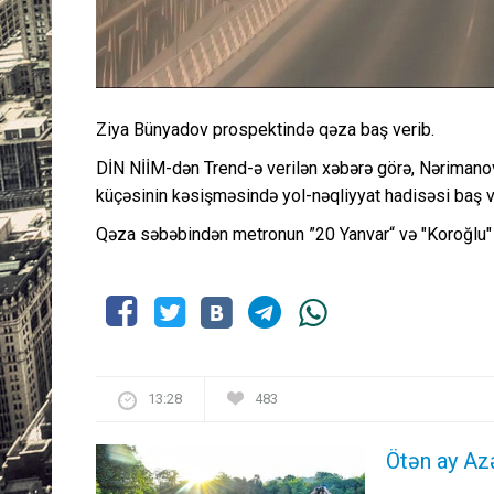
Ziya Bünyadov prospektində qəza baş verib.
DİN NİİM-dən Trend-ə verilən xəbərə görə, Nərimano
küçəsinin kəsişməsində yol-nəqliyyat hadisəsi baş v
Qəza səbəbindən metronun ”20 Yanvar“ və "Koroğlu" s
13:28
483
Ötən ay Az