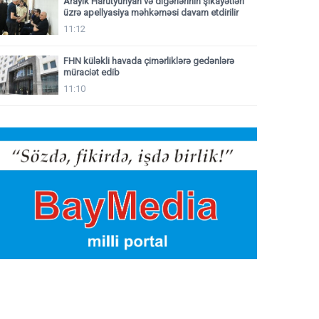
Arayik Harutyunyan və digərlərinin şikayətləri
üzrə apellyasiya məhkəməsi davam etdirilir
11:12
FHN küləkli havada çimərliklərə gedənlərə
müraciət edib
11:10