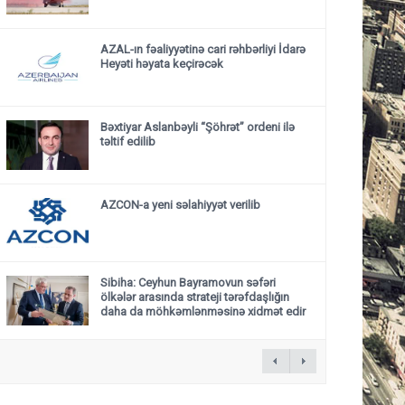
AZAL-ın fəaliyyətinə cari rəhbərliyi İdarə
Heyəti həyata keçirəcək
Bəxtiyar Aslanbəyli “Şöhrət” ordeni ilə
təltif edilib
AZCON-a yeni səlahiyyət verilib
Sibiha: Ceyhun Bayramovun səfəri
ölkələr arasında strateji tərəfdaşlığın
daha da möhkəmlənməsinə xidmət edir