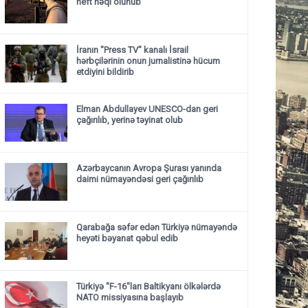
neft nəql olunub
İranın "Press TV" kanalı İsrail
hərbçilərinin onun jurnalistinə hücum
etdiyini bildirib
Elman Abdullayev UNESCO-dan geri
çağırılıb, yerinə təyinat olub
Azərbaycanın Avropa Şurası yanında
daimi nümayəndəsi geri çağırılıb
Qarabağa səfər edən Türkiyə nümayəndə
heyəti bəyanat qəbul edib
Türkiyə "F-16"ları Baltikyanı ölkələrdə
NATO missiyasına başlayıb