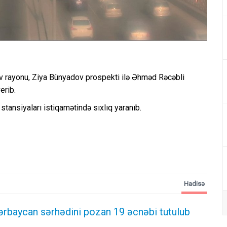
v rayonu, Ziya Bünyadov prospekti ilə Əhməd Rəcəbli
erib.
tansiyaları istiqamətində sıxlıq yaranıb.
Hadisə
ərbaycan sərhədini pozan 19 əcnəbi tutulub