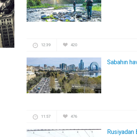
12:39
420
Sabahın ha
11:57
476
Rusiyadan 