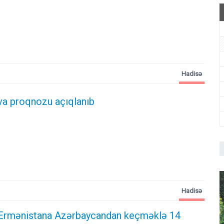
Hadisə
va proqnozu açıqlanıb
Hadisə
Ermənistana Azərbaycandan keçməklə 14