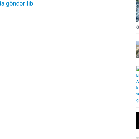
a göndərilib
Ö