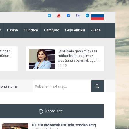
n
Layihə
Gündəm
Cəmiyyət
Peşə etikası
Əlaqə
zından
“Arktikada genişmiqyaslı
 rüsum
müharibənin qaçılmaz
olduğunu söyləmək üçün
əsaslı faktlar yoxdur”
11:12
un jurnalistinə hücum etdiyini bildirib
Elman Abdullayev UNESCO-dan
Xəbər lenti
BTC ilə indiyədək 630 mln. tondan artıq