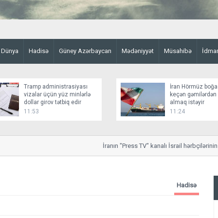
Dünya
Hadisə
Güney Azərbaycan
Mədəniyyət
Müsahibə
İdma
Tramp administrasiyası
İran Hörmüz boğa
vizalar üçün yüz minlərlə
keçən gəmilərdən
dollar girov tətbiq edir
almaq istəyir
11:53
11:24
İranın "Press TV" kanalı İsrail hərbçilərinin on
Hadisə