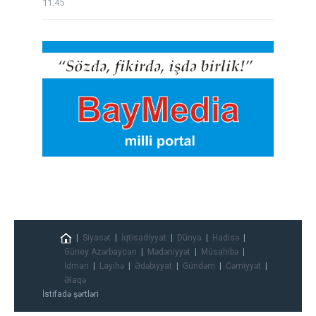
11:45
Siyasət
İqtisadiyyat
Dünya
Hadisə
Güney Azərbaycan
Mədəniyyət
Müsahibə
İdman
Layihə
Ədəbiyyat
Gündəm
Cəmiyyət
Əlaqə
İstifadə şərtləri