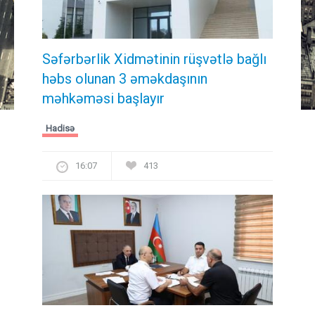
Səfərbərlik Xidmətinin rüşvətlə bağlı
həbs olunan 3 əməkdaşının
məhkəməsi başlayır
Hadisə
16:07
413