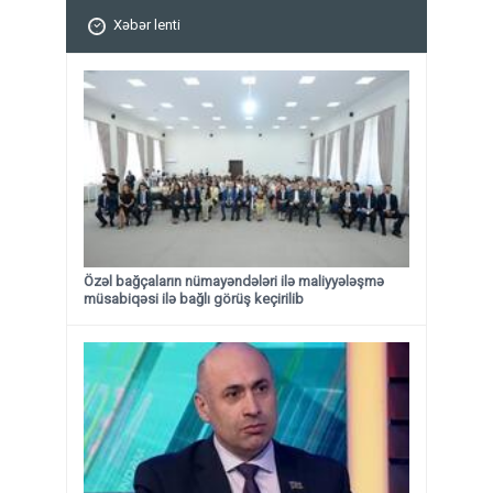
Xəbər lenti
Özəl bağçaların nümayəndələri ilə maliyyələşmə
müsabiqəsi ilə bağlı görüş keçirilib