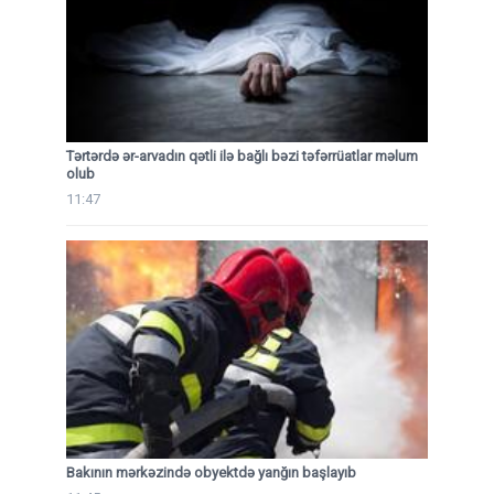
Tərtərdə ər-arvadın qətli ilə bağlı bəzi təfərrüatlar məlum
olub
11:47
Bakının mərkəzində obyektdə yanğın başlayıb