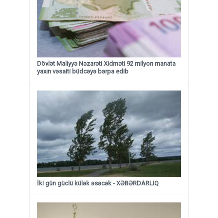
Dövlət Maliyyə Nəzarəti Xidməti 92 milyon manata
yaxın vəsaiti büdcəyə bərpa edib
İki gün güclü külək əsəcək - XƏBƏRDARLIQ