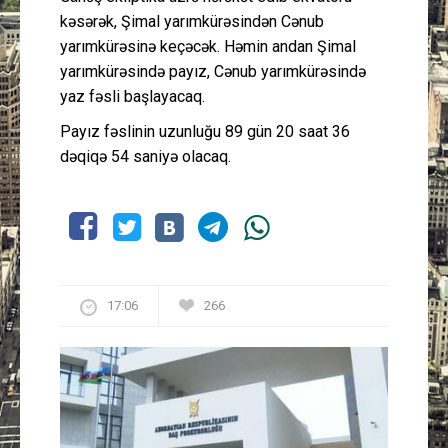
kəsərək, Şimal yarımkürəsindən Cənub
yarımkürəsinə keçəcək. Həmin andan Şimal
yarımkürəsində payız, Cənub yarımkürəsində
yaz fəsli başlayacaq.
Payız fəslinin uzunluğu 89 gün 20 saat 36
dəqiqə 54 saniyə olacaq.
17:06
266