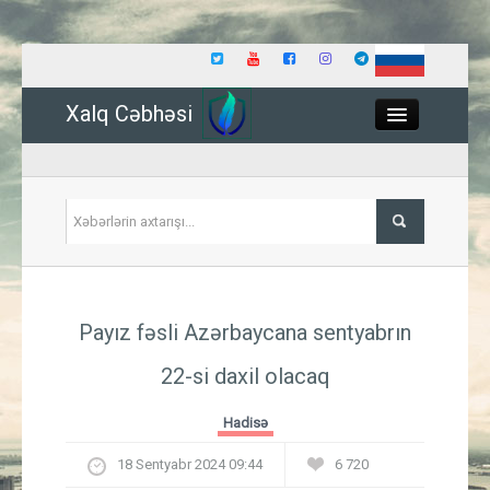
Xalq Cəbhəsi
Close
Siyasət
Payız fəsli Azərbaycana sentyabrın
İqtisadiyyat
22-si daxil olacaq
Dünya
Hadisə
Hadisə
18 Sentyabr 2024 09:44
6 720