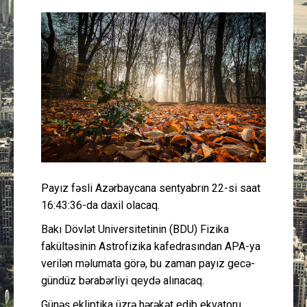
Güney Azərbaycan
Mədəniyyət
Müsahibə
İdman
Layihə
Payız fəsli Azərbaycana sentyabrın 22-si saat
Gündəm
16:43:36-da daxil olacaq.
Cəmiyyət
Bakı Dövlət Universitetinin (BDU) Fizika
fakültəsinin Astrofizika kafedrasından APA-ya
Peşə etikası
verilən məlumata görə, bu zaman payız gecə-
gündüz bərabərliyi qeydə alınacaq.
Əlaqə
Günəş ekliptika üzrə hərəkət edib ekvatoru