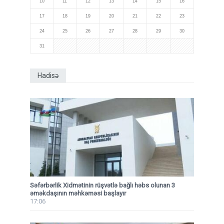
10
11
12
13
14
15
16
17
18
19
20
21
22
23
24
25
26
27
28
29
30
31
Hadisə
Səfərbərlik Xidmətinin rüşvətlə bağlı həbs olunan 3
əməkdaşının məhkəməsi başlayır
17:06