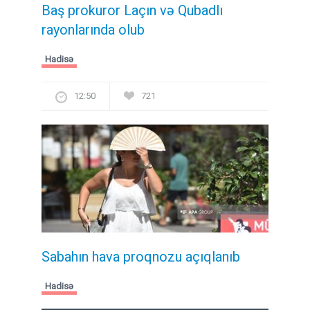
Baş prokuror Laçın və Qubadlı
rayonlarında olub
Hadisə
12:50
721
Sabahın hava proqnozu açıqlanıb
Hadisə