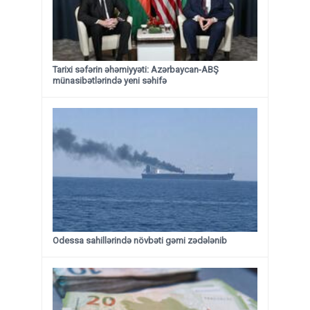
Tarixi səfərin əhəmiyyəti: Azərbaycan-ABŞ
münasibətlərində yeni səhifə
Odessa sahillərində növbəti gəmi zədələnib