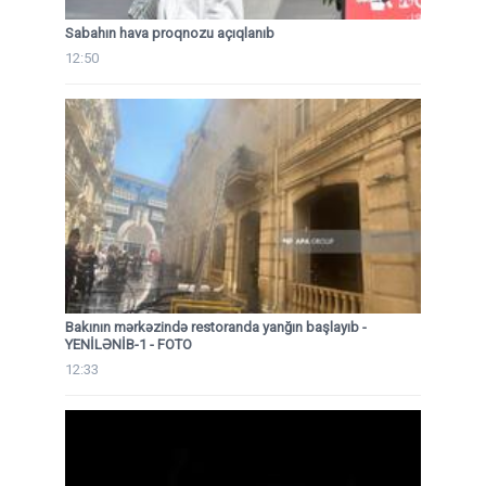
Sabahın hava proqnozu açıqlanıb
12:50
Bakının mərkəzində restoranda yanğın başlayıb
-
YENİLƏNİB-1 - FOTO
12:33