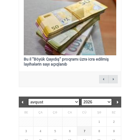
Bu il "Böyük Qayıdış" proqramı üzrə icra edilmiş
layihələrin sayı açıqlanıb
BE
ÇA
ÇƏ
CA
CÜ
ŞƏ
BZ
1
2
3
4
5
6
7
8
9