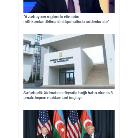
“Azərbaycan regionda etimadın
möhkəmləndirilməsi istiqamətində addımlar atır”
Səfərbərlik Xidmətinin rüşvətlə bağlı həbs olunan 3
əməkdaşının məhkəməsi başlayır