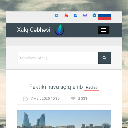
Xalq Cəbhəsi
Close
Siyasət
Faktiki hava açıqlanıb
Hadisə
İqtisadiyyat
7 Mart 2025 10:30
2 331
Dünya
Hadisə