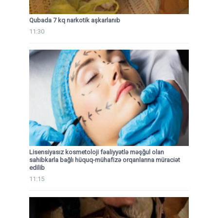
Qubada 7 kq narkotik aşkarlanıb
11:30
Lisensiyasız kosmetoloji fəaliyyətlə məşğul olan
sahibkarla bağlı hüquq-mühafizə orqanlarına müraciət
edilib
11:15