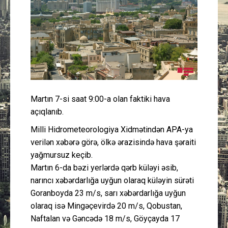
Güney Azərbaycan
Mədəniyyət
Müsahibə
İdman
Martın 7-si saat 9:00-a olan faktiki hava
açıqlanıb.
Layihə
Milli Hidrometeorologiya Xidmətindən APA-ya
verilən xəbərə görə, ölkə ərazisində hava şəraiti
Gündəm
yağmursuz keçib.
Martın 6-da bəzi yerlərdə qərb küləyi əsib,
Cəmiyyət
narıncı xəbərdarlığa uyğun olaraq küləyin sürəti
Goranboyda 23 m/s, sarı xəbərdarlığa uyğun
Peşə etikası
olaraq isə Mingəçevirdə 20 m/s, Qobustan,
Naftalan və Gəncədə 18 m/s, Göyçayda 17
Əlaqə