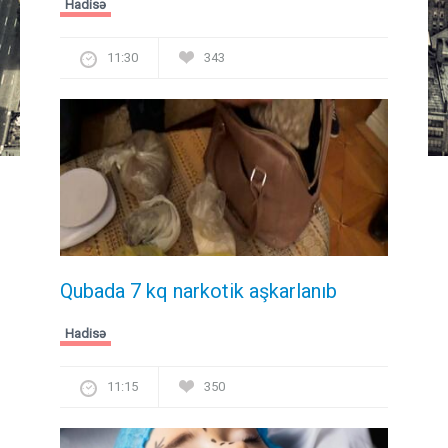
Hadisə
11:30
343
Qubada 7 kq narkotik aşkarlanıb
Hadisə
11:15
350