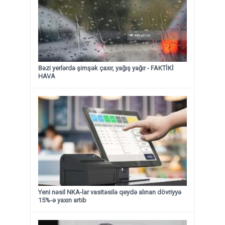
Bəzi yerlərdə şimşək çaxır, yağış yağır - FAKTİKİ
HAVA
Yeni nəsil NKA-lar vasitəsilə qeydə alınan dövriyyə
15%-ə yaxın artıb