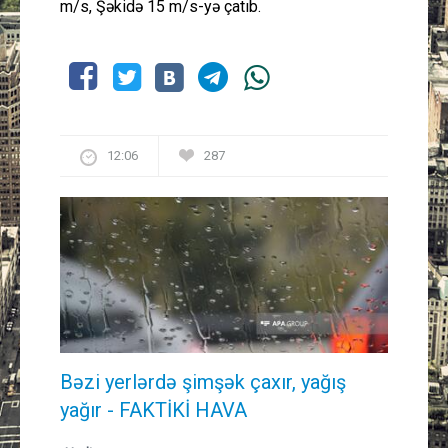
m/s, Şəkidə 15 m/s-yə çatıb.
12:06
287
Bəzi yerlərdə şimşək çaxır, yağış
yağır - FAKTİKİ HAVA