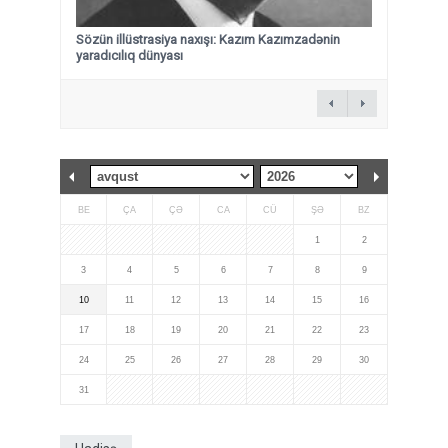
Sözün illüstrasiya naxışı: Kazım Kazımzadənin
yaradıcılıq dünyası
BE
ÇA
ÇƏ
CA
CÜ
ŞƏ
BZ
1
2
3
4
5
6
7
8
9
10
11
12
13
14
15
16
17
18
19
20
21
22
23
24
25
26
27
28
29
30
31