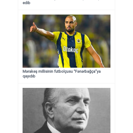
edib
Mərakeş millisinin futbolçusu “Fənərbağça”ya
qayıdıb