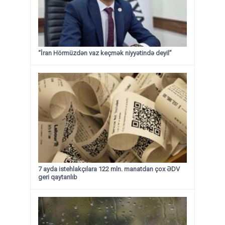
“İran Hörmüzdən vaz keçmək niyyətində deyil”
7 ayda istehlakçılara 122 mln. manatdan çox ƏDV
geri qaytarılıb