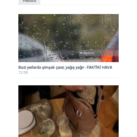
Hadisə
Bəzi yerlərdə şimşək çaxır, yağış yağır - FAKTİKİ HAVA
12:06