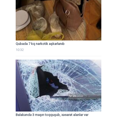
Qubada 7 kq narkotik aşkarlanıb
10:32
Balakəndə 3 maşın toqquşub, xəsarət alanlar var