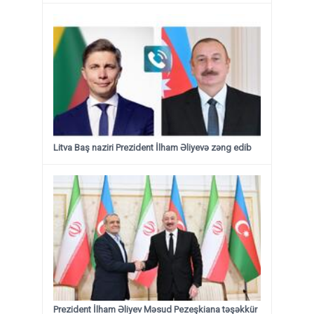
Litva Baş naziri Prezident İlham Əliyevə zəng edib
Prezident İlham Əliyev Məsud Pezeşkiana təşəkkür