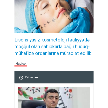
Lisensiyasız kosmetoloji fəaliyyətlə
məşğul olan sahibkarla bağlı hüquq-
mühafizə orqanlarına müraciət edilib
Hadisə
Xəbər lenti