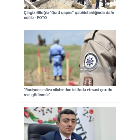
Çingiz Əlioğlu “Qurd qapısı” qəbiristanlığında dəfn
edilib
- FOTO
“Rusiyanın nüvə silahından istifadə etməsi çox da
real görünmür”