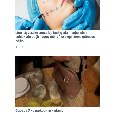
Lisensiyasız kosmetoloji fəaliyyətlə məşğul olan
sahibkarla bağlı hüquq-mühafizə orqanlarına müraciət
edilib
11:15
Qubada 7 kq narkotik aşkarlanıb