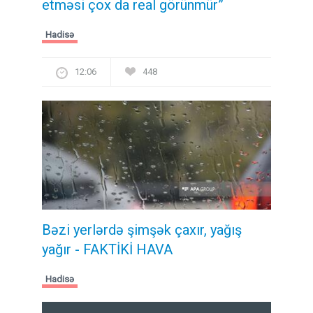
etməsi çox da real görünmür”
Hadisə
12:06
448
Bəzi yerlərdə şimşək çaxır, yağış
yağır - FAKTİKİ HAVA
Hadisə