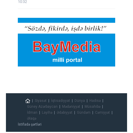
10:32
Siyasət
İqtisadiyyat
Dünya
Hadisə
Güney Azərbaycan
Mədəniyyət
Müsahibə
İdman
Layihə
Ədəbiyyat
Gündəm
Cəmiyyət
Əlaqə
İstifadə şərtləri