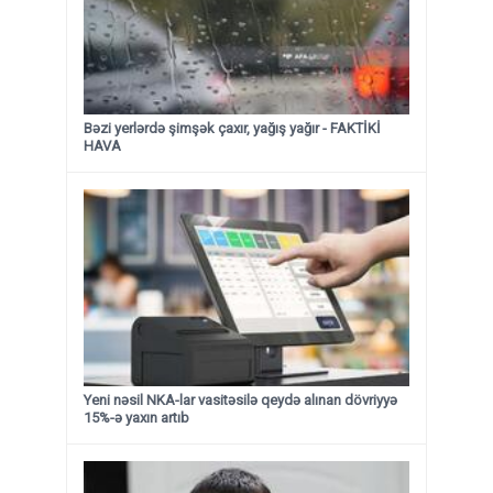
Bəzi yerlərdə şimşək çaxır, yağış yağır - FAKTİKİ
HAVA
Yeni nəsil NKA-lar vasitəsilə qeydə alınan dövriyyə
15%-ə yaxın artıb