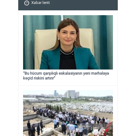
Xəbər lenti
“Bu hücum qarşılıqlı eskalasiyanın yeni mərhələyə
keçid riskini artırır”