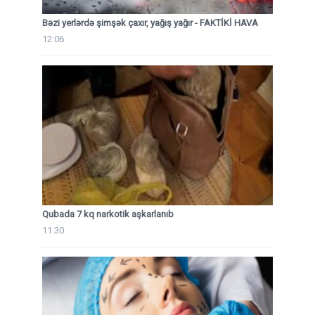
Bəzi yerlərdə şimşək çaxır, yağış yağır - FAKTİKİ HAVA
12:06
Qubada 7 kq narkotik aşkarlanıb
11:30