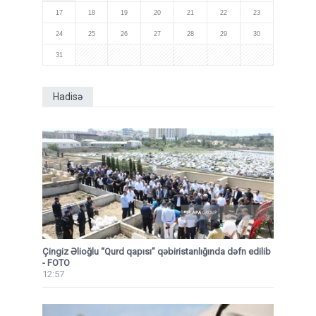
17
18
19
20
21
22
23
24
25
26
27
28
29
30
31
Hadisə
Çingiz Əlioğlu “Qurd qapısı” qəbiristanlığında dəfn edilib
- FOTO
12:57