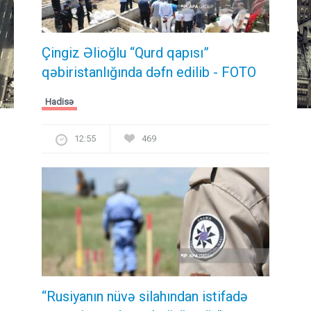
Çingiz Əlioğlu “Qurd qapısı”
qəbiristanlığında dəfn edilib
- FOTO
Hadisə
12:55
469
“Rusiyanın nüvə silahından istifadə