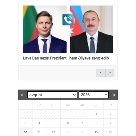
Litva Baş naziri Prezident İlham Əliyevə zəng edib
BE
ÇA
ÇƏ
CA
CÜ
ŞƏ
BZ
1
2
3
4
5
6
7
8
9
10
11
12
13
14
15
16