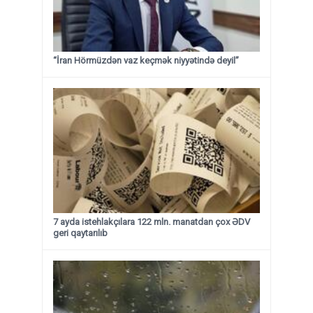
“İran Hörmüzdən vaz keçmək niyyətində deyil”
7 ayda istehlakçılara 122 mln. manatdan çox ƏDV
geri qaytarılıb