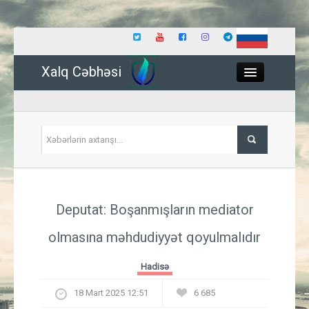
Xalq Cəbhəsi
Close
Siyasət
Deputat: Boşanmışların mediator
İqtisadiyyat
olmasına məhdudiyyət qoyulmalıdır
Dünya
Hadisə
Hadisə
18 Mart 2025 12:51
6 685