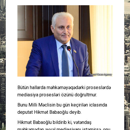
Güney Azərbaycan
Mədəniyyət
Müsahibə
İdman
Layihə
Gündəm
Bütün hallarda məhkəməyəqədərki proseslərdə
mediasiya prosesləri özünü doğrultmur.
Cəmiyyət
Bunu Milli Məclisin bu gün keçirilən iclasında
Peşə etikası
deputat Hikmət Babaoğlu deyib.
Hikmət Babaoğlu bildirib ki, vətəndaş
Əlaqə
məhkəmədən əvvəl mediasiyanı istəmirsə, onu