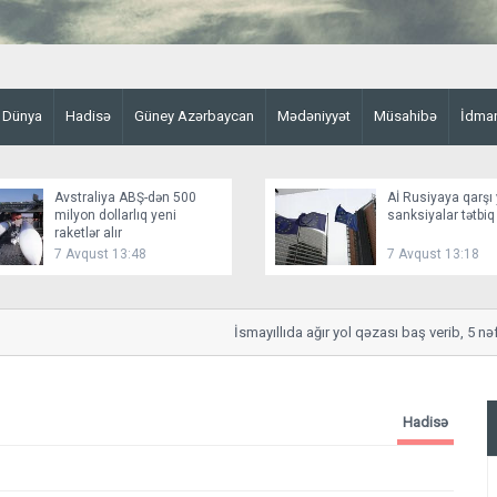
Dünya
Hadisə
Güney Azərbaycan
Mədəniyyət
Müsahibə
İdma
Avstraliya ABŞ-dən 500
Aİ Rusiyaya qarşı 
milyon dollarlıq yeni
sanksiyalar tətbiq
raketlər alır
7 Avqust 13:48
7 Avqust 13:18
İsmayıllıda ağır yol qəzası baş verib, 5 nəfər 
Hadisə