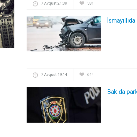
7 Avqust 21:39
581
İsmayıllıda
7 Avqust 19:14
644
Bakıda par