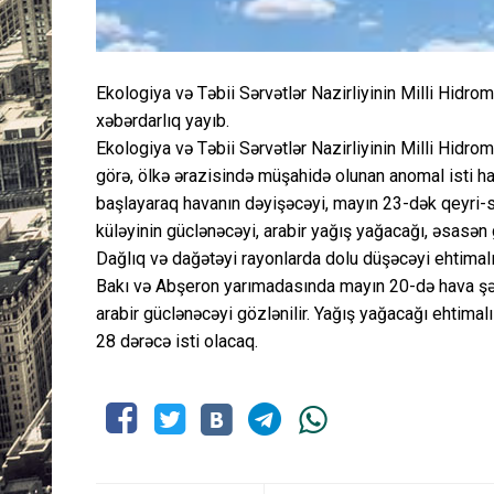
Ekologiya və Təbii Sərvətlər Nazirliyinin Milli Hid
xəbərdarlıq yayıb.
Ekologiya və Təbii Sərvətlər Nazirliyinin Milli Hid
görə, ölkə ərazisində müşahidə olunan anomal isti h
başlayaraq havanın dəyişəcəyi, mayın 23-dək qeyri-s
küləyinin güclənəcəyi, arabir yağış yağacağı, əsasən
Dağlıq və dağətəyi rayonlarda dolu düşəcəyi ehtimalı
Bakı və Abşeron yarımadasında mayın 20-də hava şər
arabir güclənəcəyi gözlənilir. Yağış yağacağı ehtima
28 dərəcə isti olacaq.