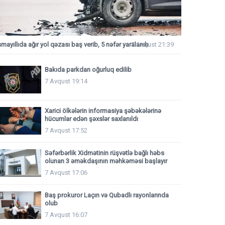
smayıllıda ağır yol qəzası baş verib, 5 nəfər yaralanıb
7 Avqust 21:39
Bakıda parkdan oğurluq edilib
7 Avqust 19:14
Xarici ölkələrin informasiya şəbəkələrinə
hücumlar edən şəxslər saxlanıldı
7 Avqust 17:52
Səfərbərlik Xidmətinin rüşvətlə bağlı həbs
olunan 3 əməkdaşının məhkəməsi başlayır
7 Avqust 17:06
Baş prokuror Laçın və Qubadlı rayonlarında
olub
7 Avqust 16:07