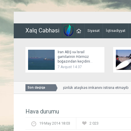
Xalq Cəbhəsi
Siyasət
İqtisadiyyat
İran ABŞ və İsrail
gəmilərinin Hörmüz
boğazından keçidini
bağlayır
7 Avqust 14:37
Bessent İranla 60 günlük atəşkəs imkanını istisna etməyib
Son dəqiqə
Hava durumu
19 May 2014 18:03
2 023