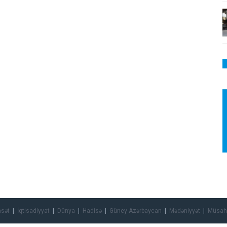
asət
İqtisadiyyat
Dünya
Hadisə
Güney Azərbaycan
Mədəniyyət
Müsah