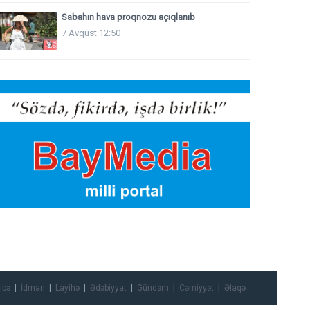
Sabahın hava proqnozu açıqlanıb
7 Avqust 12:50
ibə
İdman
Layihə
Ədəbiyyat
Gündəm
Cəmiyyət
Əlaqə