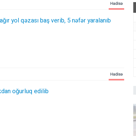
Hadisə
 ağır yol qəzası baş verib, 5 nəfər yaralanıb
Hadisə
kdan oğurluq edilib