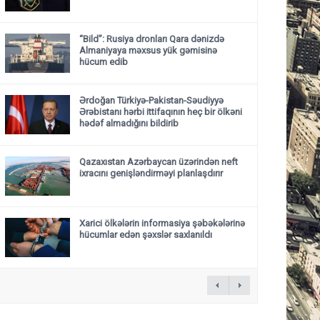
“Bild”: Rusiya dronları Qara dənizdə
Almaniyaya məxsus yük gəmisinə
hücum edib
Ərdoğan Türkiyə-Pakistan-Səudiyyə
Ərəbistanı hərbi ittifaqının heç bir ölkəni
hədəf almadığını bildirib
Qazaxıstan Azərbaycan üzərindən neft
ixracını genişləndirməyi planlaşdırır
Xarici ölkələrin informasiya şəbəkələrinə
hücumlar edən şəxslər saxlanıldı