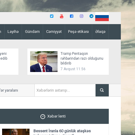
n
Layihə
Gündəm
Cəmiyyət
Peşə etikası
Əlaqə
yeni
Tramp Pentaqon
 edib
rəhbərindən razı olduğunu
bildirib
7 Avqust 11:56
yaralanıb
Mirziyoyev və Tramp ikitər
ediblər
Xəbər lenti
Bessent İranla 60 günlük atəşkəs