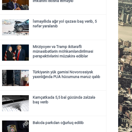
imkanını istisna etməyib
İsmayıllıda ağır yol qəzası baş verib, 5
nəfər yaralanıb
Mirziyoyev və Tramp ikitərəfli
münasibətlərin möhkəmləndirilməsi
perspektivlərini müzakirə ediblər
Türkiyənin yük gəmisi Novorossiysk
yaxınlığında PUA hücumuna məruz qalıb
Kamçatkada 5,5 bal gücündə zəlzələ
baş verib
Bakıda parkdan oğurluq edilib