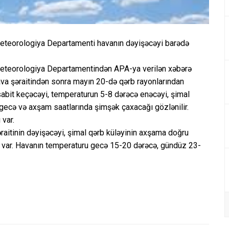
rometeorologiya Departamenti havanın dəyişəcəyi barədə
rometeorologiya Departamentindən APA-ya verilən xəbərə
ava şəraitindən sonra mayın 20-də qərb rayonlarından
abit keçəcəyi, temperaturun 5-8 dərəcə enəcəyi, şimal
 gecə və axşam saatlarında şimşək çaxacağı gözlənilir.
 var.
aitinin dəyişəcəyi, şimal qərb küləyinin axşama doğru
lı var. Havanın temperaturu gecə 15-20 dərəcə, gündüz 23-