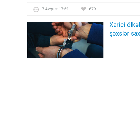
7 Avqust 17:52
679
Xarici ölk
şəxslər sax