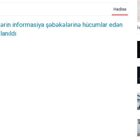
Hadisə
ələrin informasiya şəbəkələrinə hücumlar edən
İ
lanıldı