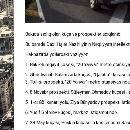
Bakıda sıxlıq olan küçə və prospektlər açıqlanıb.
Bu barədə Daxili İşlər Nazirliyinin Nəqliyyatı İntell
Hal-hazırda yollardakı vəziyyət:
1. Bakı-Sumqayıt şosesi, "20 Yanvar" metro stansiya
2. Əbdülvahab Salamzadə küçəsi, "Qələbə" dairəsi is
3. Tbilisi prospekti, "20 Yanvar" metro stansiyasınd
4. 8 Noyabr prospekti, Süleyman Əhmədov küçəsi il
5. 1-ci Göl kənarı yolu, Ziya Bünyadov prospekti isti
6. Yusif Səfərov küçəsi, mərkəz istiqamətində;
7. 28 May küçəsi, Puşkin küçəsi ilə kəsişmədən Rəş