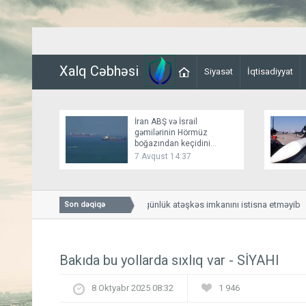
Xalq Cəbhəsi
Siyasət
İqtisadiyyat
İran ABŞ və İsrail
gəmilərinin Hörmüz
boğazından keçidini
bağlayır
7 Avqust 14:37
Bessent İranla 60 günlük atəşkəs imkanını istisna etməyib
Son dəqiqə
Bakıda bu yollarda sıxlıq var - SİYAHI
8 Oktyabr 2025 08:32
1 946