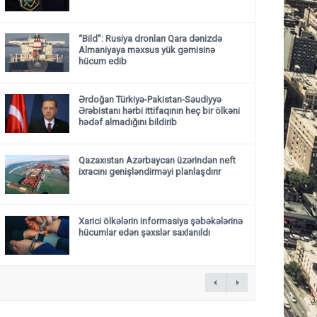
“Bild”: Rusiya dronları Qara dənizdə
Almaniyaya məxsus yük gəmisinə
hücum edib
Ərdoğan Türkiyə-Pakistan-Səudiyyə
Ərəbistanı hərbi ittifaqının heç bir ölkəni
hədəf almadığını bildirib
Qazaxıstan Azərbaycan üzərindən neft
ixracını genişləndirməyi planlaşdırır
Xarici ölkələrin informasiya şəbəkələrinə
hücumlar edən şəxslər saxlanıldı