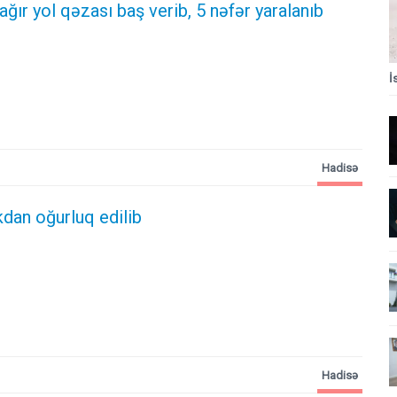
 ağır yol qəzası baş verib, 5 nəfər yaralanıb
İ
Hadisə
kdan oğurluq edilib
Hadisə