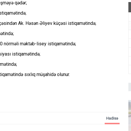
sişməyə qədər;
stiqamətində;
çəsindən Ak. Həsən Əliyev küçəsi istiqamətində;
ətində;
0 nörməli məktəb-lisey istiqamətində;
iyası istiqamətində;
amətində;
tiqamətində sıxlıq müşahidə olunur.
Hadisə