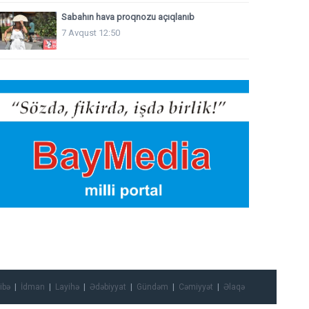
Sabahın hava proqnozu açıqlanıb
7 Avqust 12:50
ibə
İdman
Layihə
Ədəbiyyat
Gündəm
Cəmiyyət
Əlaqə