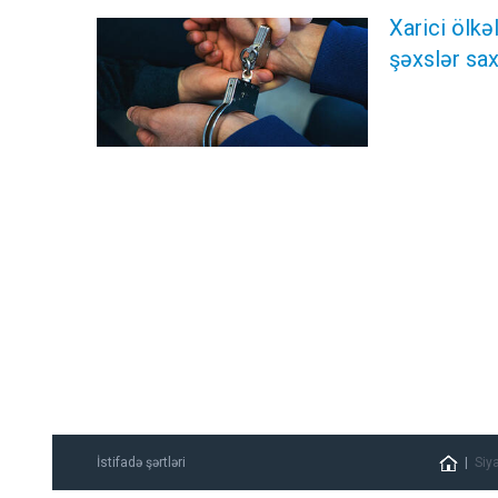
Xarici ölk
şəxslər sax
İstifadə şərtləri
Siy