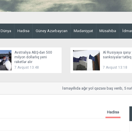
Dünya
Hadisə
Güney Azərbaycan
Mədəniyyət
Müsahibə
İdma
Avstraliya ABŞ-dən 500
Aİ Rusiyaya qarşı 
milyon dollarlıq yeni
sanksiyalar tətbiq
raketlər alır
7 Avqust 13:48
7 Avqust 13:18
İsmayıllıda ağır yol qəzası baş verib, 5 nəfər 
Hadisə