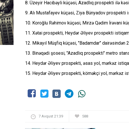
8. Üzeyir Hacıbəyli küçəsi, Azadlıq prospekti ilə kə
9. Alı Mustafayev küçəsi, Ziya Bünyadov prospekti i
10. Koroğlu Rəhimov küçəsi, Mirzə Qədim İrəvani kü
11. Xətai prospekti, Heydər Əliyev prospekti istiqam
12. Mikayıl Müşfiq küçəsi, "Badamdar" dairəsindən 2
13. Binəqədi şosesi, "Azadlıq prospekti" metro stans
14. Heydər Əliyev prospekti, əsas yol, mərkəz istiq
15. Heydər Əliyev prospekti, köməkçi yol, mərkəz is
7 Avqust 21:39
588