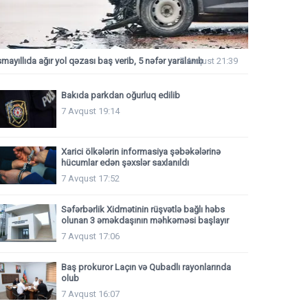
smayıllıda ağır yol qəzası baş verib, 5 nəfər yaralanıb
7 Avqust 21:39
Bakıda parkdan oğurluq edilib
7 Avqust 19:14
Xarici ölkələrin informasiya şəbəkələrinə
hücumlar edən şəxslər saxlanıldı
7 Avqust 17:52
Səfərbərlik Xidmətinin rüşvətlə bağlı həbs
olunan 3 əməkdaşının məhkəməsi başlayır
7 Avqust 17:06
Baş prokuror Laçın və Qubadlı rayonlarında
olub
7 Avqust 16:07