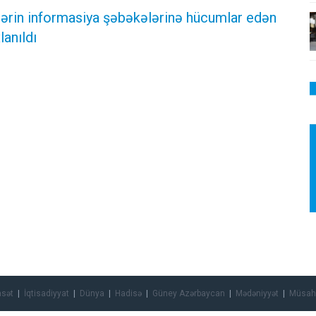
ələrin informasiya şəbəkələrinə hücumlar edən
lanıldı
asət
İqtisadiyyat
Dünya
Hadisə
Güney Azərbaycan
Mədəniyyət
Müsah