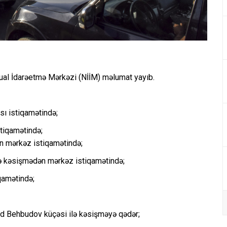
ektual İdarəetmə Mərkəzi (NİİM) məlumat yayıb.
sı istiqamətində;
tiqamətində;
an mərkəz istiqamətində;
ə kəsişmədən mərkəz istiqamətində;
qamətində;
id Behbudov küçəsi ilə kəsişməyə qədər;