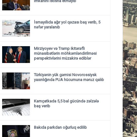
imkanını istisna etməyib
İsmayıllıda ağır yol qəzası baş verib, 5
nəfər yaralanıb
Mirziyoyev və Tramp ikitərəfli
münasibətlərin möhkəmləndirilməsi
perspektivlərini müzakirə ediblər
Türkiyənin yük gəmisi Novorossiysk
yaxınlığında PUA hücumuna məruz qalıb
Kamçatkada 5,5 bal gücündə zəlzələ
baş verib
Bakıda parkdan oğurluq edilib