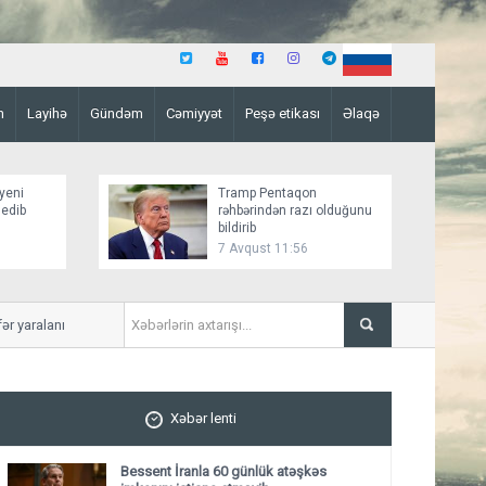
n
Layihə
Gündəm
Cəmiyyət
Peşə etikası
Əlaqə
yeni
Tramp Pentaqon
 edib
rəhbərindən razı olduğunu
bildirib
7 Avqust 11:56
yaralanıb
Mirziyoyev və Tramp ikitər
ediblər
Xəbər lenti
Bessent İranla 60 günlük atəşkəs