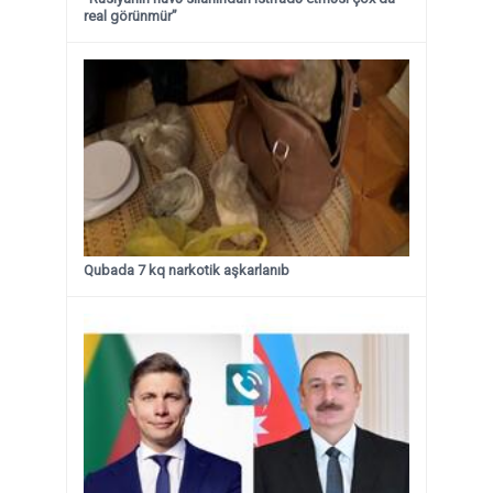
real görünmür”
Qubada 7 kq narkotik aşkarlanıb