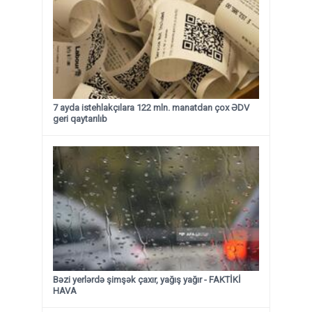
7 ayda istehlakçılara 122 mln. manatdan çox ƏDV
geri qaytarılıb
Bəzi yerlərdə şimşək çaxır, yağış yağır - FAKTİKİ
HAVA