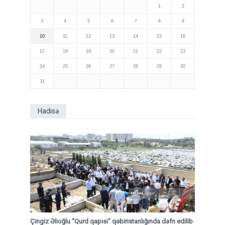
1
2
3
4
5
6
7
8
9
10
11
12
13
14
15
16
17
18
19
20
21
22
23
24
25
26
27
28
29
30
31
Hadisə
Çingiz Əlioğlu “Qurd qapısı” qəbiristanlığında dəfn edilib