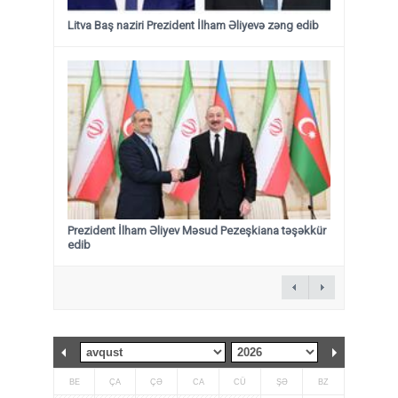
Litva Baş naziri Prezident İlham Əliyevə zəng edib
Prezident İlham Əliyev Məsud Pezeşkiana təşəkkür
edib
BE
ÇA
ÇƏ
CA
CÜ
ŞƏ
BZ