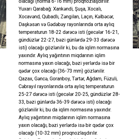
olacağı (norma 6-16 mm) proqnozlaşdırılır.
Yuxarı Qarabağ: Xankəndi, Şuşa, Xocalı,
Xocavənd, Qubadlı, Zəngilan, Laçın, Kəlbəcər,
Daşkəsən və Gədəbəy rayonlarında orta aylıq
temperaturun 18-22 dərəcə isti (gecələr 16-21,
gündüzlər 22-27, bəzi günlərdə 29-33 dərəcə
isti) olacağı gözlənilir ki, bu da iqlim normasına
yaxındır. Aylıq yağıntının miqdarının iqlim
normasına yaxın olacağı, bəzi yerlərdə isə bir
qədər çox olacağı (36-73 mm) gözlənilir.
Qazax, Gəncə, Goranboy, Tərtər, Ağdam, Füzuli,
Cəbrayıl rayonlarında orta aylıq temperaturun
25-27 dərəcə isti (gecələr 20-25, gündüzlər 28-
33, bəzi günlərdə 36-39 dərəcə isti) olacağı
gözlənilir ki, bu da iqlim normasına yaxındır.
Aylıq yağıntının miqdarının iqlim normasına
yaxın olacağı, bəzi yerlərdə isə bir qədər çox
olacağı (10-32 mm) proqnozlaşdırılır.