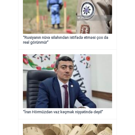
“Rusiyanın nüvə silahından istifadə etməsi çox da
real görünmür”
“İran Hörmüzdən vaz keçmək niyyətində deyil”