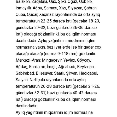
Balakən, Zaqatala, Qax, Şəki, Oğuz, Qəbələ,
İsmayıllı, Ağsu, Şamaxı, Xızı, Siyəzən, Şabran,
Quba, Qusar, Xaçmaz rayonlarında da orta aylıq
temperaturun 22-25 dərəcə isti (gecələr 18-23,
gündüzlər 27-32, bəzi günlərdə 36-36 dərəcə
isti) olacağı gözlənilir ki, bu da iqlim norması
daxilindədir. Aylıq yağıntının miqdarının iqlim
normasına yaxın, bəzi yerlərdə isə bir qədər çox
olacağı olacağı (norma 9-118 mm) gözlənilir.
Mərkəzi-Aran: Mingəçevir, Yevlax, Göyçay,
Ağdaş, Kürdəmir, İmişli, Ağcabədi, Beyləqan,
Sabirabad, Biləsuvar, Saatlı, Şirvan, Hacıqabul,
Salyan, Neftçala rayonlarında orta aylıq
temperaturun 26-28 dərəcə isti (gecələr 21-26,
gündüzlər 32-37, bəzi günlərdə 40-42 dərəcə
isti) olacağı gözlənilir ki, bu da iqlim norması
daxilindədir.
Aylıq yağıntının miqdarının iqlim normasına