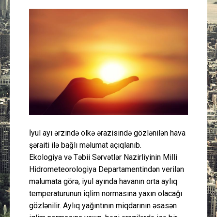
Güney Azərbaycan
Mədəniyyət
Müsahibə
İdman
Layihə
İyul ayı ərzində ölkə ərazisində gözlənilən hava
Gündəm
şəraiti ilə bağlı məlumat açıqlanıb.
Ekologiya və Təbii Sərvətlər Nazirliyinin Milli
Cəmiyyət
Hidrometeorologiya Departamentindən verilən
məlumata görə, iyul ayında havanın orta aylıq
Peşə etikası
temperaturunun iqlim normasına yaxın olacağı
gözlənilir. Aylıq yağıntının miqdarının əsasən
Əlaqə