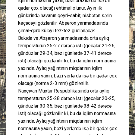
iqlim normasına yaxın, bəzi ərazilərdə isə bir
qədər çox olacağı ehtimal olunur. Ayın ilk
günlərində havanın qeyri-sabit, nisbətən sərin
keçəcəyi gözlənilir. Abşeron yarımadasında
şimal-qərb küləyi tez-tez güclənəcək.
Bakıda və Abşeron yarımadasında orta aylıq
temperaturun 25-27 dərəcə isti (gecələr 21-26,
gündüzlər 29-34, bəzi günlərdə 37-41 dərəcə
isti) olacağı gözlənilir ki, bu da iqlim normasına
yaxındır. Aylıq yağıntının miqdarının iqlim
normasına yaxın, bəzi yerlərdə isə bir qədər çox
olacağı (norma 2-3 mm) gözlənilir.
Naxçıvan Muxtar Respublikasında orta aylıq
temperaturun 25-28 dərəcə isti (gecələr 20-25,
gündüzlər 30-35, bəzi günlərdə 38-42 dərəcə
isti) olacağı gözlənilir ki, bu da iqlim normasına
yaxındır. Aylıq yağıntının miqdarının iqlim
normasına yaxın, bəzi yerlərdə isə bir qədər çox