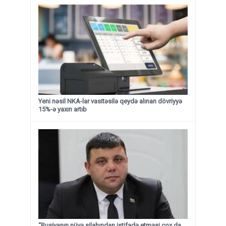
Yeni nəsil NKA-lar vasitəsilə qeydə alınan dövriyyə
15%-ə yaxın artıb
“Rusiyanın nüvə silahından istifadə etməsi çox da