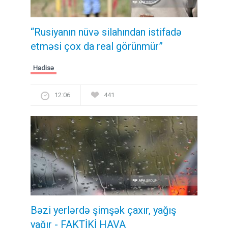
“Rusiyanın nüvə silahından istifadə
etməsi çox da real görünmür”
Hadisə
12:06
441
Bəzi yerlərdə şimşək çaxır, yağış
yağır - FAKTİKİ HAVA