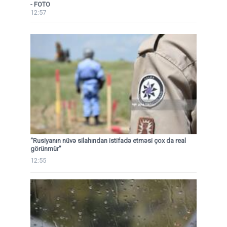
- FOTO
12:57
“Rusiyanın nüvə silahından istifadə etməsi çox da real
görünmür”
12:55