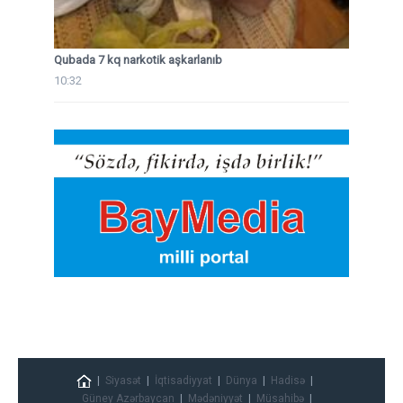
Qubada 7 kq narkotik aşkarlanıb
10:32
Siyasət
İqtisadiyyat
Dünya
Hadisə
Güney Azərbaycan
Mədəniyyət
Müsahibə