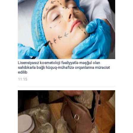
Lisensiyasız kosmetoloji fəaliyyətlə məşğul olan
sahibkarla bağlı hüquq-mühafizə orqanlarına müraciət
edilib
11:15