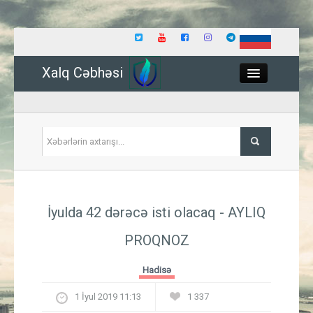
Xalq Cəbhəsi
Close
Siyasət
İyulda 42 dərəcə isti olacaq - AYLIQ
İqtisadiyyat
PROQNOZ
Dünya
Hadisə
Hadisə
1 İyul 2019 11:13
1 337