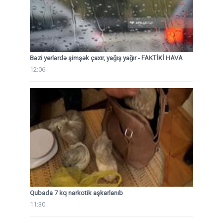
Bəzi yerlərdə şimşək çaxır, yağış yağır - FAKTİKİ HAVA
12:06
Qubada 7 kq narkotik aşkarlanıb
11:30