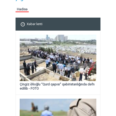
Hadisə
Xəbər lenti
Çingiz Əlioğlu “Qurd qapısı” qəbiristanlığında dəfn
edilib
- FOTO