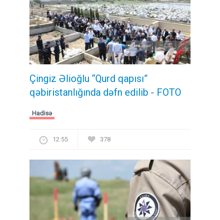
Çingiz Əlioğlu “Qurd qapısı”
qəbiristanlığında dəfn edilib
- FOTO
Hadisə
12:55
378