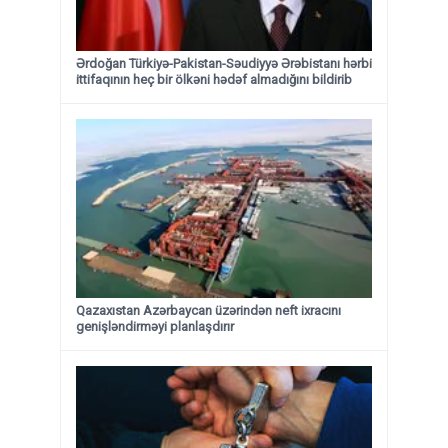
Ərdoğan Türkiyə-Pakistan-Səudiyyə Ərəbistanı hərbi
ittifaqının heç bir ölkəni hədəf almadığını bildirib
Qazaxıstan Azərbaycan üzərindən neft ixracını
genişləndirməyi planlaşdırır