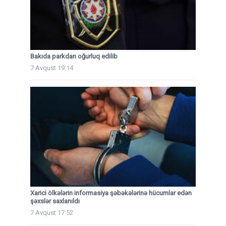
Bakıda parkdan oğurluq edilib
7 Avqust 19:14
Xarici ölkələrin informasiya şəbəkələrinə hücumlar edən
şəxslər saxlanıldı
7 Avqust 17:52