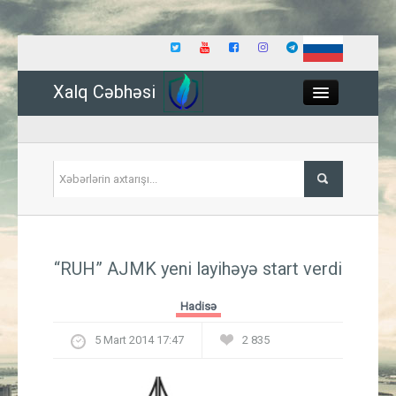
Xalq Cəbhəsi
Close
Siyasət
“RUH” AJMK yeni layihəyə start verdi
İqtisadiyyat
Hadisə
Dünya
5 Mart 2014 17:47
2 835
Hadisə