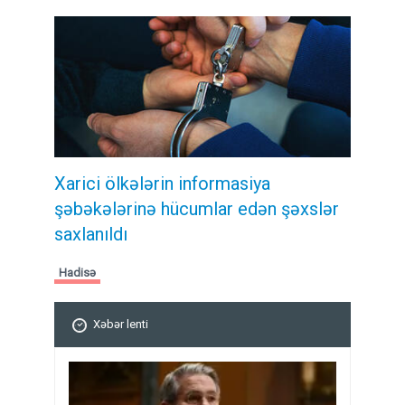
Xarici ölkələrin informasiya
şəbəkələrinə hücumlar edən şəxslər
saxlanıldı
Hadisə
Xəbər lenti