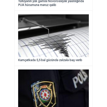
Türkiyənin yük gəmisi Novorossiysk yaxınlığında
PUA hücumuna məruz qalıb
Kamçatkada 5,5 bal gücündə zəlzələ baş verib