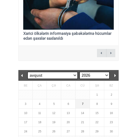
Xarici ölkələrin informasiya şəbəkələrinə hücumlar
edən şəxslər saxlanıldı
BE
ÇA
ÇƏ
CA
CÜ
ŞƏ
BZ
1
2
3
4
5
6
7
8
9
10
11
12
13
14
15
16
17
18
19
20
21
22
23
24
25
26
27
28
29
30