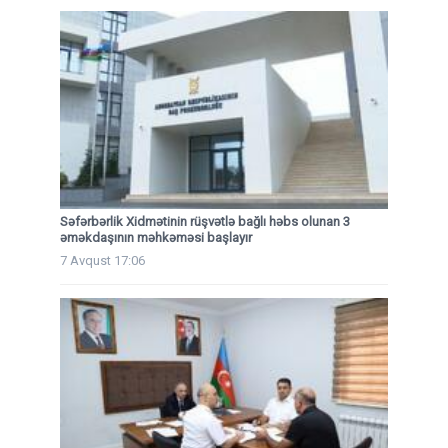
Səfərbərlik Xidmətinin rüşvətlə bağlı həbs olunan 3
əməkdaşının məhkəməsi başlayır
7 Avqust 17:06