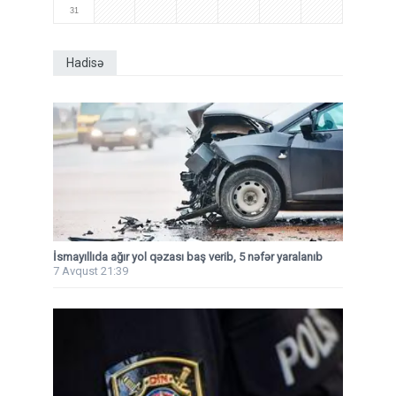
31
Hadisə
İsmayıllıda ağır yol qəzası baş verib, 5 nəfər yaralanıb
7 Avqust 21:39