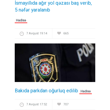
İsmayıllıda ağır yol qəzası baş verib,
5 nəfər yaralanıb
Hadisə
7 Avqust 19:14
665
Bakıda parkdan oğurluq edilib
Hadisə
7 Avqust 17:52
707