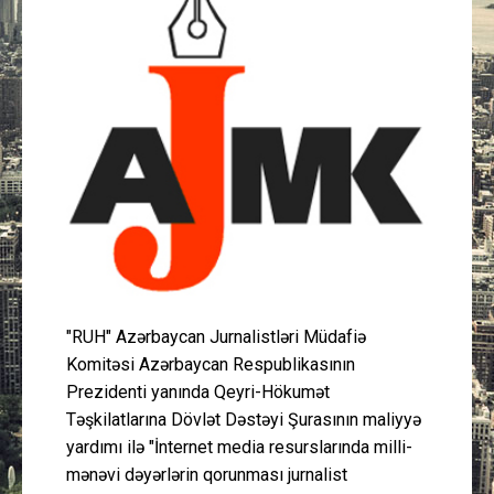
Güney Azərbaycan
Mədəniyyət
Müsahibə
İdman
Layihə
Gündəm
"RUH" Azərbaycan Jurnalistləri Müdafiə
Komitəsi Azərbaycan Respublikasının
Cəmiyyət
Prezidenti yanında Qeyri-Hökumət
Təşkilatlarına Dövlət Dəstəyi Şurasının maliyyə
Peşə etikası
yardımı ilə "İnternet media resurslarında milli-
mənəvi dəyərlərin qorunması jurnalist
Əlaqə