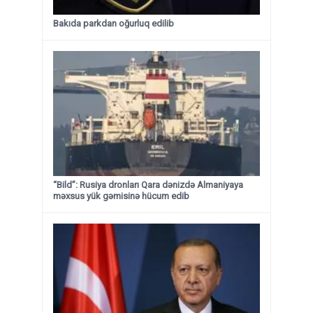
Bakıda parkdan oğurluq edilib
“Bild”: Rusiya dronları Qara dənizdə Almaniyaya
məxsus yük gəmisinə hücum edib