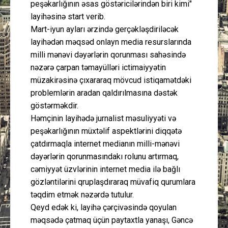
peşəkarlığının əsas göstəricilərindən biri kimi"
layihəsinə start verib.
Mart-iyun ayları ərzində gerçəkləşdiriləcək
layihədən məqsəd onlayn media resurslarında
milli mənəvi dəyərlərin qorunması sahəsində
nəzərə çarpan təmayülləri ictimaiyyətin
müzakirəsinə çıxararaq mövcud istiqamətdəki
problemlərin aradan qaldırılmasına dəstək
göstərməkdir.
Həmçinin layihədə jurnalist məsuliyyəti və
peşəkarlığının müxtəlif aspektlərini diqqətə
çatdırmaqla internet medianın milli-mənəvi
dəyərlərin qorunmasındakı rolunu artırmaq,
cəmiyyət üzvlərinin internet media ilə bağlı
gözləntilərini qruplaşdıraraq müvafiq qurumlara
təqdim etmək nəzərdə tutulur.
Qeyd edək ki, layihə çərçivəsində qoyulan
məqsədə çatmaq üçün paytaxtla yanaşı, Gəncə