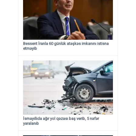
Bessent İranla 60 günlük atəşkəs imkanını istisna
etməyib
İsmayıllıda ağır yol qəzası baş verib, 5 nəfər
yaralanıb