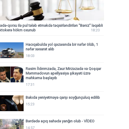
ədə-qorxu ilə pul tələb etməkdə təqsirləndirilən "Bəniz" ləqəbli
iktokerə hökm oxunub
18:20
Hacıqabulda yol qəzasında bir nəfər ölüb, 1
nəfər xəsarət alıb
18:03
Rasim İldırımzadə, Zaur Mirzəzadə və Qoşqar
Məmmədovun apellyasiya şikayəti üzrə
məhkəmə başlayıb
17:31
Bakıda yeniyetməyə qarşı soyğunçuluq edilib
15:23
Bərdədə açıq sahədə yanğın olub - VİDEO
14:57