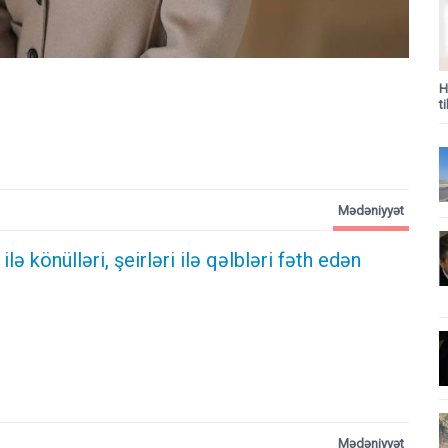
H
t
Mədəniyyət
lə könülləri, şeirləri ilə qəlbləri fəth edən
Mədəniyyət