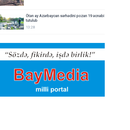
Ötən ay Azərbaycan sərhədini pozan 19 əcnəbi
tutulub
13:28