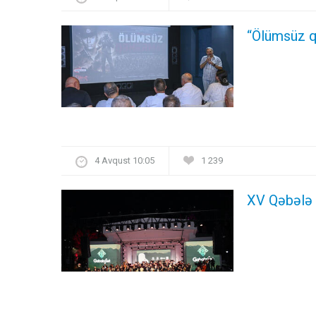
“Ölümsüz q
4 Avqust 10:05
1 239
XV Qəbələ 