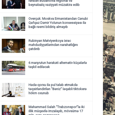
rəhbəri Budanovla regional və
beynəlxalq vəziyyəti müzakirə edib
Overçuk: Moskva Ermənistandan Cənubi
Qafqaz Dəmir Yolunun konsessiyası ilə
bağlı rəsmi bildiriş almayıb
Rubinyan Matviyenkoya ixrac
məhdudiyyətlərindən narahatlığını
çatdırıb
6 marşrutun hərəkəti alternativ küçələrlə
təşkil ediləcək
Hədə-qorxu ilə pul tələb etməkdə
təqsirləndirilən "Bəniz" ləqəbli tiktokerə
hökm oxunub
Məhəmməd Salah “Trabzonspor”la iki
illik müqavilə imzalayıb, mövsümə 17