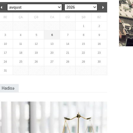
BE
ÇA
ÇƏ
CA
CÜ
ŞƏ
BZ
1
2
3
4
5
6
7
8
9
10
11
12
13
14
15
16
17
18
19
20
21
22
23
24
25
26
27
28
29
30
31
Hadisə