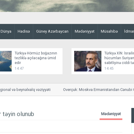
Dünya
Hadisə
Güney Azərbaycan
Mədəniyyət
Müsahibə
İdma
Türkiyə Hörmüz boğazının
Türkiyə XİN: İsraili
tezliklə açılacağına ümid
hücumları Suriyan
edir
sabitliyinə ciddi t
yaradır
14:47
14:45
 və beynəlxalq vəziyyəti
Overçuk: Moskva Ermənistandan Cənubi Qafqaz
bildiriş almayıb
 təyin olunub
Mədəniyyət