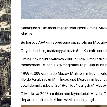
Sənətşünas, Əməkdar mədəniyyət işçisi Əminə Məliko
olunub.
Bu barədə APA-nın sorğusuna cavab olaraq Mədəniyyə
Qeyd olunub ki, mədəniyyət nazir Adil Kərimli bununl
Əminə Zakir qızı Məlikova 2000-ci ildə Jurnalistika i
menecment ixtisası üzrə magistratura pillələrini biti
1999–2009-cu illərdə Muzey Mərkəzinin Beynəlxalq 
illərdə Azərbaycan Milli İncəsənət Muzeyinin Beynəlx
vəzifələrində işləyib. 2018-ci ildə "İçərişəhər" Muzey
Ə.Məlikova 2023-cü ildən son təyinatadək Heydər Əliy
departamentinin direktoru vəzifəsində çalışıb.