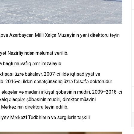
va Azərbaycan Milli Xalça Muzeyinin yeni direktoru təyin
t Nazirliyindən məlumat verilib.
a bağlı müvafiq əmr imzalayıb.
xtisası üzrə bakalavr, 2007-ci ildə iqtisadiyyat və
rib. 2016-cı ildən sənətşünaslıq üzrə fəlsəfə doktorudur.
əlaqələr və mədəni inkişaf şöbəsinin müdiri, 2009–2018-ci
alq əlaqələr şöbəsinin müdiri, direktor müavini
 Mərkəzinin direktoru təyin edilib.
ev Mərkəzi Tədbirlərin və sərgilərin təşkili