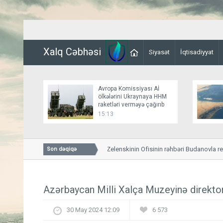
Xalq Cəbhəsi
Siyasət
İqtisadiyyat
Avropa Komissiyası Aİ
ölkələrini Ukraynaya HHM
raketləri verməyə çağırıb
15:13
Ceyhun Bayramov Zelenskinin Ofisinin rəhbəri Budanovla regional
Son dəqiqə
müzakirə edib
Azərbaycan Milli Xalça Muzeyinə direktor
30 May 2024 12:09
6 573