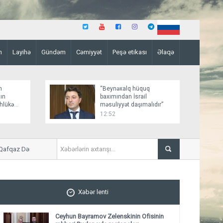
n
Layihə
Gündəm
Cəmiyyət
Peşə etikası
Əlaqə
n
“Beynəxalq hüquq
ın
baxımından İsrail
əhlükə
məsuliyyət daşımalıdır”
12:52
 Dəmir Yolunun konsessiyası ilə bağlı rəsmi
Rubinyan Matviyenkoya ixrac 
Xəbər lenti
Ceyhun Bayramov Zelenskinin Ofisinin