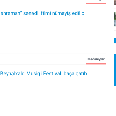
əhrəman” sənədli filmi nümayiş edilib
Mədəniyyət
Beynəlxalq Musiqi Festivalı başa çatıb