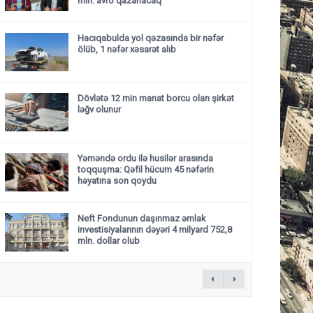
mln. avro qazanacaq
Hacıqabulda yol qəzasında bir nəfər
ölüb, 1 nəfər xəsarət alıb
Dövlətə 12 min manat borcu olan şirkət
ləğv olunur
Yəməndə ordu ilə husilər arasında
toqquşma: Qəfil hücum 45 nəfərin
həyatına son qoydu
Neft Fondunun daşınmaz əmlak
investisiyalarının dəyəri 4 milyard 752,8
mln. dollar olub