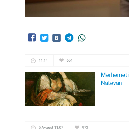
11:14
651
Mərhəməti i
Natəvan
5 Avqust 11:07
973