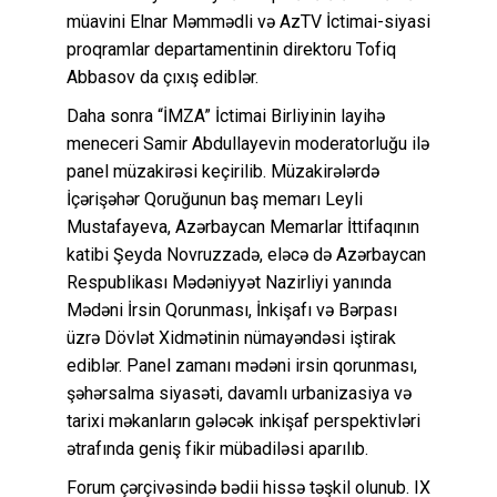
müavini Elnar Məmmədli və AzTV İctimai-siyasi
proqramlar departamentinin direktoru Tofiq
Abbasov da çıxış ediblər.
Daha sonra “İMZA” İctimai Birliyinin layihə
meneceri Samir Abdullayevin moderatorluğu ilə
panel müzakirəsi keçirilib. Müzakirələrdə
İçərişəhər Qoruğunun baş memarı Leyli
Mustafayeva, Azərbaycan Memarlar İttifaqının
katibi Şeyda Novruzzadə, eləcə də Azərbaycan
Respublikası Mədəniyyət Nazirliyi yanında
Mədəni İrsin Qorunması, İnkişafı və Bərpası
üzrə Dövlət Xidmətinin nümayəndəsi iştirak
ediblər. Panel zamanı mədəni irsin qorunması,
şəhərsalma siyasəti, davamlı urbanizasiya və
tarixi məkanların gələcək inkişaf perspektivləri
ətrafında geniş fikir mübadiləsi aparılıb.
Forum çərçivəsində bədii hissə təşkil olunub. IX