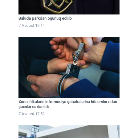
Bakıda parkdan oğurluq edilib
7 Avqust 19:14
Xarici ölkələrin informasiya şəbəkələrinə hücumlar edən
şəxslər saxlanıldı
7 Avqust 17:52