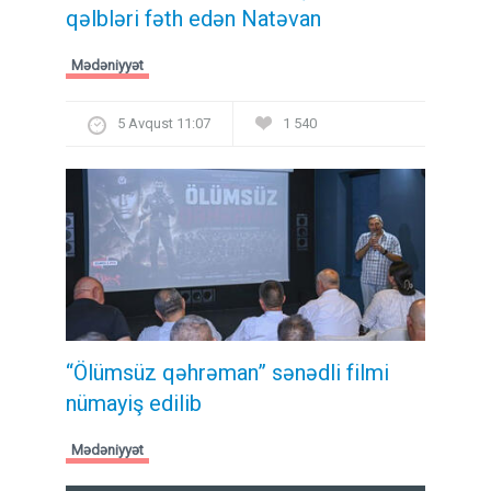
qəlbləri fəth edən Natəvan
Mədəniyyət
5 Avqust 11:07
1 540
“Ölümsüz qəhrəman” sənədli filmi
nümayiş edilib
Mədəniyyət