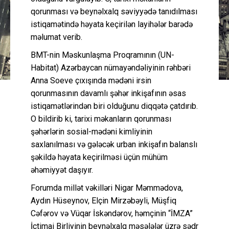
qorunması və beynəlxalq səviyyədə tanıdılması
istiqamətində həyata keçirilən layihələr barədə
məlumat verib.
BMT-nin Məskunlaşma Proqramının (UN-
Habitat) Azərbaycan nümayəndəliyinin rəhbəri
Anna Soeve çıxışında mədəni irsin
qorunmasının davamlı şəhər inkişafının əsas
istiqamətlərindən biri olduğunu diqqətə çatdırıb.
O bildirib ki, tarixi məkanların qorunması
şəhərlərin sosial-mədəni kimliyinin
saxlanılması və gələcək urban inkişafın balanslı
şəkildə həyata keçirilməsi üçün mühüm
əhəmiyyət daşıyır.
Forumda millət vəkilləri Nigar Məmmədova,
Aydın Hüseynov, Elçin Mirzəbəyli, Müşfiq
Cəfərov və Vüqar İskəndərov, həmçinin “İMZA”
İctimai Birliyinin beynəlxalq məsələlər üzrə sədr