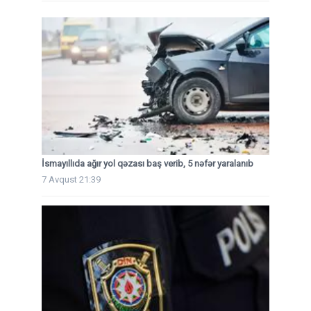
İsmayıllıda ağır yol qəzası baş verib, 5 nəfər yaralanıb
7 Avqust 21:39