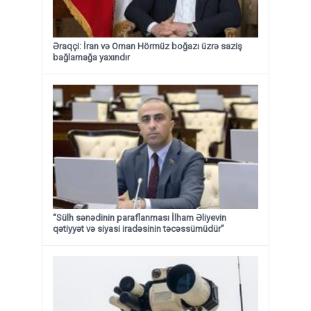
Əraqçi: İran və Oman Hörmüz boğazı üzrə saziş
bağlamağa yaxındır
“Sülh sənədinin paraflanması İlham Əliyevin
qətiyyət və siyasi iradəsinin təcəssümüdür”