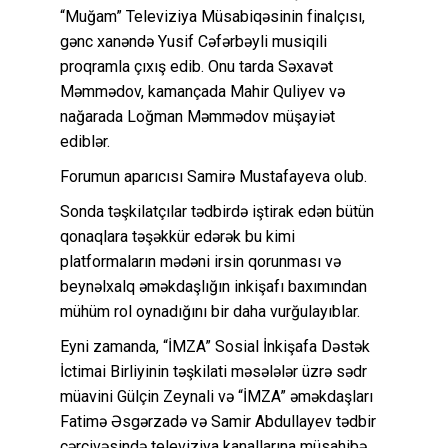
“Muğam” Televiziya Müsabiqəsinin finalçısı,
gənc xanəndə Yusif Cəfərbəyli musiqili
proqramla çıxış edib. Onu tarda Səxavət
Məmmədov, kamançada Mahir Quliyev və
nağarada Loğman Məmmədov müşayiət
ediblər.
Forumun aparıcısı Samirə Mustafayeva olub.
Sonda təşkilatçılar tədbirdə iştirak edən bütün
qonaqlara təşəkkür edərək bu kimi
platformaların mədəni irsin qorunması və
beynəlxalq əməkdaşlığın inkişafı baxımından
mühüm rol oynadığını bir daha vurğulayıblar.
Eyni zamanda, “İMZA” Sosial İnkişafa Dəstək
İctimai Birliyinin təşkilati məsələlər üzrə sədr
müavini Gülçin Zeynali və “İMZA” əməkdaşları
Fatimə Əsgərzadə və Samir Abdullayev tədbir
çərçivəsində televiziya kanallarına müsahibə