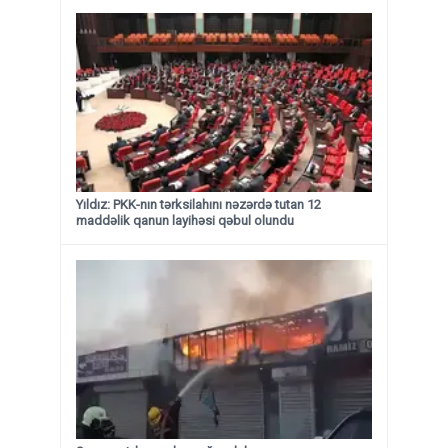
Yıldız: PKK-nın tərksilahını nəzərdə tutan 12
maddəlik qanun layihəsi qəbul olundu ​​​​​​​