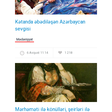
Kətanda əbədiləşən Azərbaycan
sevgisi
Mədəniyyət
6 Avqust 11:14
1 218
Mərhəməti ilə könülləri, şeirləri ilə