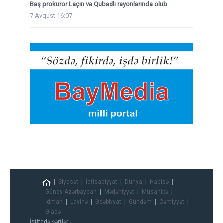
Baş prokuror Laçın və Qubadlı rayonlarında olub
7 Avqust 16:07
Siyasət
İqtisadiyyat
Dünya
Hadisə
Güney Azərbaycan
Mədəniyyət
Müsahibə
İdman
Layihə
Ədəbiyyat
Gündəm
Cəmiyyət
Əlaqə
İstifadə şərtləri