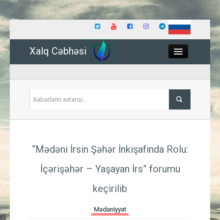
Xalq Cəbhəsi
Close
Siyasət
“Mədəni İrsin Şəhər İnkişafında Rolu:
İqtisadiyyat
İçərişəhər – Yaşayan İrs” forumu
Dünya
keçirilib
Hadisə
Mədəniyyət