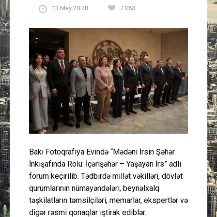
13 May 20:28
7 063
Güney Azərbaycan
Mədəniyyət
Müsahibə
İdman
Layihə
Gündəm
Bakı Fotoqrafiya Evində “Mədəni İrsin Şəhər
Cəmiyyət
İnkişafında Rolu: İçərişəhər – Yaşayan İrs” adlı
forum keçirilib. Tədbirdə millət vəkilləri, dövlət
Peşə etikası
qurumlarının nümayəndələri, beynəlxalq
təşkilatların təmsilçiləri, memarlar, ekspertlər və
Əlaqə
digər rəsmi qonaqlar iştirak ediblər.