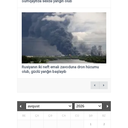
Sumqayıtda sexdə yanğın olub
Rusiyanın iki neft emalı zavoduna dron hücumu
olub, güclü yanğın başlayıb
BE
ÇA
ÇƏ
CA
CÜ
ŞƏ
BZ
1
2