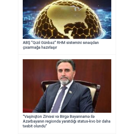
ABŞ "Qızıl Günbəz" RHM sistemini sınaqdan
çıxarmağa hazırlaşır
“Vaşinqton Zirvəsi və Birgə Bəyannamə ilə
Azərbayanın regionda yaratdığı status-kvo bir daha
təsbit olundu”