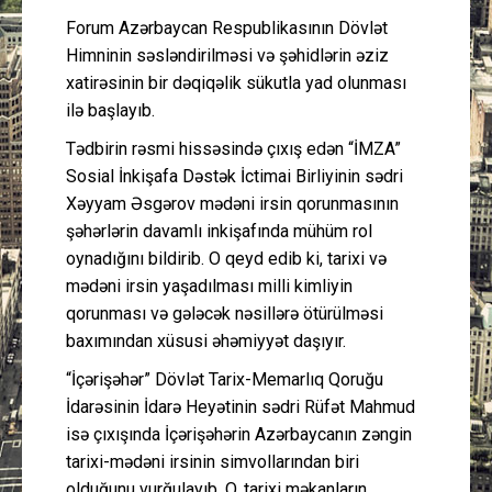
Forum Azərbaycan Respublikasının Dövlət
Himninin səsləndirilməsi və şəhidlərin əziz
xatirəsinin bir dəqiqəlik sükutla yad olunması
ilə başlayıb.
Tədbirin rəsmi hissəsində çıxış edən “İMZA”
Sosial İnkişafa Dəstək İctimai Birliyinin sədri
Xəyyam Əsgərov mədəni irsin qorunmasının
şəhərlərin davamlı inkişafında mühüm rol
oynadığını bildirib. O qeyd edib ki, tarixi və
mədəni irsin yaşadılması milli kimliyin
qorunması və gələcək nəsillərə ötürülməsi
baxımından xüsusi əhəmiyyət daşıyır.
“İçərişəhər” Dövlət Tarix-Memarlıq Qoruğu
İdarəsinin İdarə Heyətinin sədri Rüfət Mahmud
isə çıxışında İçərişəhərin Azərbaycanın zəngin
tarixi-mədəni irsinin simvollarından biri
olduğunu vurğulayıb. O, tarixi məkanların