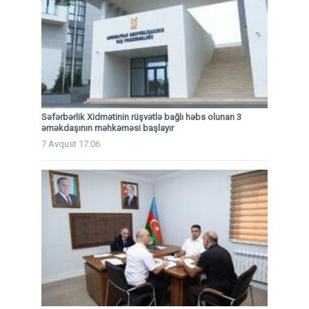
Səfərbərlik Xidmətinin rüşvətlə bağlı həbs olunan 3
əməkdaşının məhkəməsi başlayır
7 Avqust 17:06