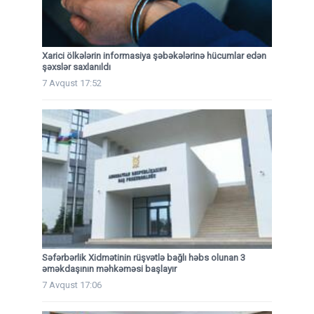
Xarici ölkələrin informasiya şəbəkələrinə hücumlar edən
şəxslər saxlanıldı
7 Avqust 17:52
Səfərbərlik Xidmətinin rüşvətlə bağlı həbs olunan 3
əməkdaşının məhkəməsi başlayır
7 Avqust 17:06