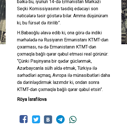
bəlkə bu, iyunun 14-də Ermənistan Mərkəzi
Seçki Komissiyasının təsdiq edəcəyi son
nəticələrə təsir göstərə bilər. Amma düşünürəm
ki, bu fürsət də itirilib”.
H.Babaoğlu əlavə edib ki, ona görə də indiki
mərhələdə nə Rusiyanın Ermənistanı KTMT-dən
çıxarması, nə də Ermənistanın KTMT-dən
çıxmaqla bağlı qərar qəbul etməsi real görünür:
“Çünki Paşinyana bir qədər güclənmək,
Azərbaycanla sülh əldə etmək, Türkiyə ilə
sərhədləri açmaq, Avropa ilə münasibətləri daha
da dərinləşdirmək lazımdır ki, ondan sonra
KTMT-dən çıxmaqla bağlı qərar qəbul etsin”.
Röya İsrafilova