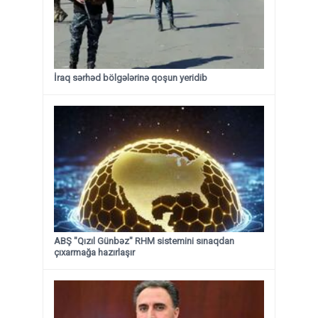
İraq sərhəd bölgələrinə qoşun yeridib
ABŞ "Qızıl Günbəz" RHM sistemini sınaqdan
çıxarmağa hazırlaşır