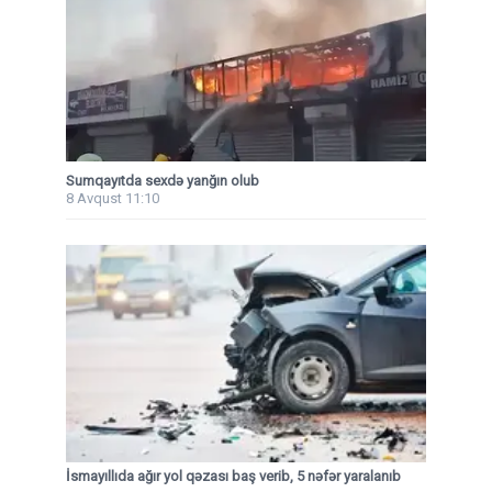
Sumqayıtda sexdə yanğın olub
8 Avqust 11:10
İsmayıllıda ağır yol qəzası baş verib, 5 nəfər yaralanıb