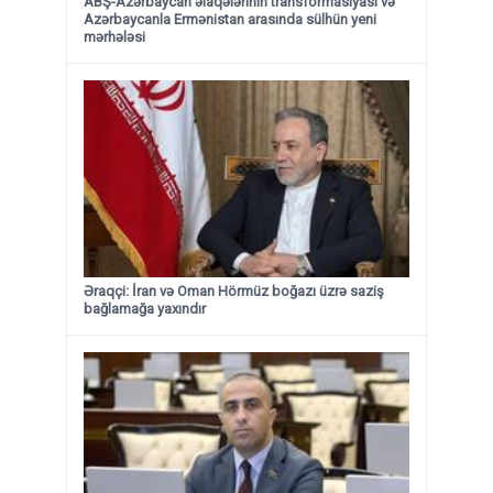
ABŞ-Azərbaycan əlaqələrinin transformasiyası və
Azərbaycanla Ermənistan arasında sülhün yeni
mərhələsi
Əraqçi: İran və Oman Hörmüz boğazı üzrə saziş
bağlamağa yaxındır