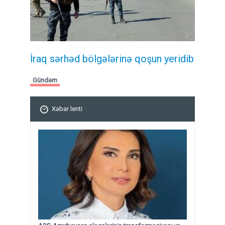
İraq sərhəd bölgələrinə qoşun yeridib
Gündəm
Xəbər lenti