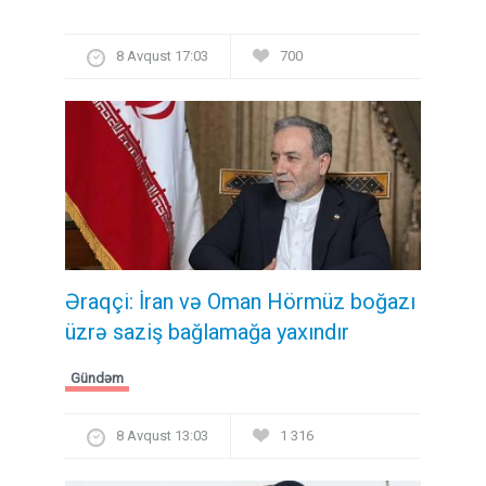
8 Avqust 17:03
700
Əraqçi: İran və Oman Hörmüz boğazı
üzrə saziş bağlamağa yaxındır
Gündəm
8 Avqust 13:03
1 316