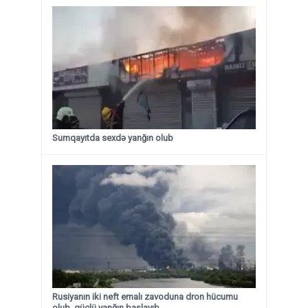
Sumqayıtda sexdə yanğın olub
Rusiyanın iki neft emalı zavoduna dron hücumu
olub, güclü yanğın başlayıb