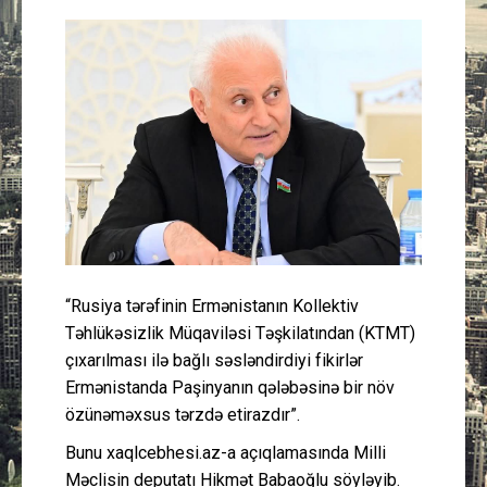
Güney Azərbaycan
Mədəniyyət
Müsahibə
İdman
Layihə
Gündəm
“Rusiya tərəfinin Ermənistanın Kollektiv
Təhlükəsizlik Müqaviləsi Təşkilatından (KTMT)
çıxarılması ilə bağlı səsləndirdiyi fikirlər
Cəmiyyət
Ermənistanda Paşinyanın qələbəsinə bir növ
özünəməxsus tərzdə etirazdır”.
Peşə etikası
Bunu xaqlcebhesi.az-a açıqlamasında Milli
Əlaqə
Məclisin deputatı Hikmət Babaoğlu söyləyib.