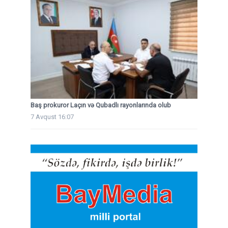
Baş prokuror Laçın və Qubadlı rayonlarında olub
7 Avqust 16:07