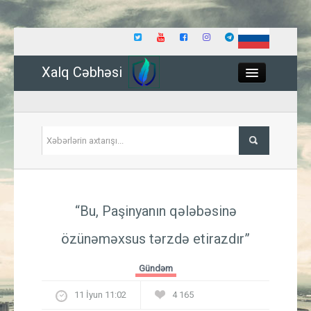
Xalq Cəbhəsi
Close
Siyasət
“Bu, Paşinyanın qələbəsinə
İqtisadiyyat
özünəməxsus tərzdə etirazdır”
Dünya
Gündəm
Hadisə
11 İyun 11:02
4 165