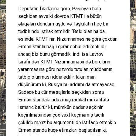
Deputatın fikirlərinə görə, Paşinyan hələ
seçkidən əvvəlki dövrdə KTMT ilə bütün
əlaqələri dondurmuşdu və Təşkilatın heç bir
tədbirində iştirak etmirdi: “Belə olan halda,
əslində, KTMT-nin Nizamnaməsinə görə çoxdan
Ermənistanla bağlı qərar qəbul edilməli idi,
ancaq biz bunu görmədik. İndi isə Lavrov
tərəfindən KTMT Nizamnaməsində borcların
yaranmasına görə nəzərdə tutulan müddəanın
tətbiq olunması iddia edilir, lakin mən
düşünürəm ki, Rusiya bu addımı da atmayacaq.
Sadəcə bu cür mesajlarla seçkidən sonra
Ermənistandakı uduzmuş radikal müxalifətə
ismarıc ötürür ki, mümkün qədər seçkinin
keçirilməsindən çox vaxt keçməmiş təcili
şəkildə məhz bu arqumenti də istifadə etməklə
Ermənistanda küçə etirazları başladılsın ki,