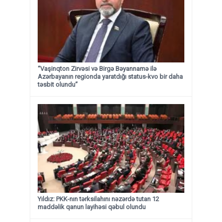
“Vaşinqton Zirvəsi və Birgə Bəyannamə ilə
Azərbayanın regionda yaratdığı status-kvo bir daha
təsbit olundu”
Yıldız: PKK-nın tərksilahını nəzərdə tutan 12
maddəlik qanun layihəsi qəbul olundu ​​​​​​​