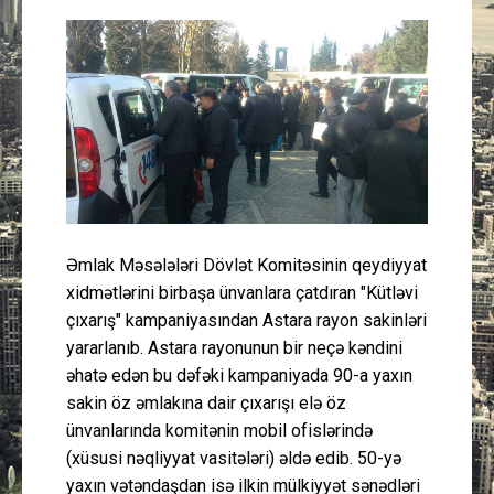
Güney Azərbaycan
Mədəniyyət
Müsahibə
İdman
Layihə
Əmlak Məsələləri Dövlət Komitəsinin qeydiyyat
xidmətlərini birbaşa ünvanlara çatdıran "Kütləvi
Gündəm
çıxarış" kampaniyasından Astara rayon sakinləri
yararlanıb. Astara rayonunun bir neçə kəndini
Cəmiyyət
əhatə edən bu dəfəki kampaniyada 90-a yaxın
sakin öz əmlakına dair çıxarışı elə öz
Peşə etikası
ünvanlarında komitənin mobil ofislərində
(xüsusi nəqliyyat vasitələri) əldə edib. 50-yə
Əlaqə
yaxın vətəndaşdan isə ilkin mülkiyyət sənədləri