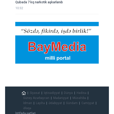
Qubada 7 kq narkotik aşkarlanıb
10:32
Siyasət
İqtisadiyyat
Dünya
Hadisə
Güney Azərbaycan
Mədəniyyət
Müsahibə
İdman
Layihə
Ədəbiyyat
Gündəm
Cəmiyyət
Əlaqə
İstifadə şərtləri