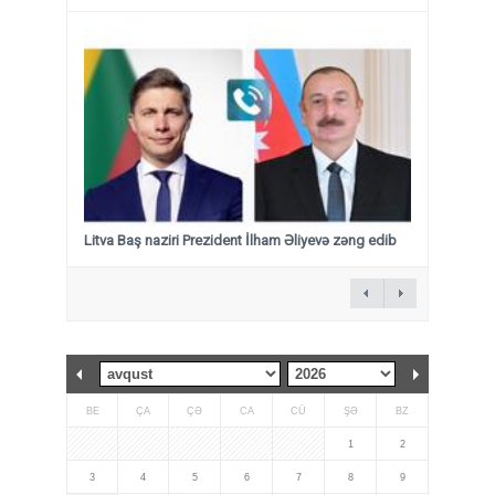
Litva Baş naziri Prezident İlham Əliyevə zəng edib
BE
ÇA
ÇƏ
CA
CÜ
ŞƏ
BZ
1
2
3
4
5
6
7
8
9