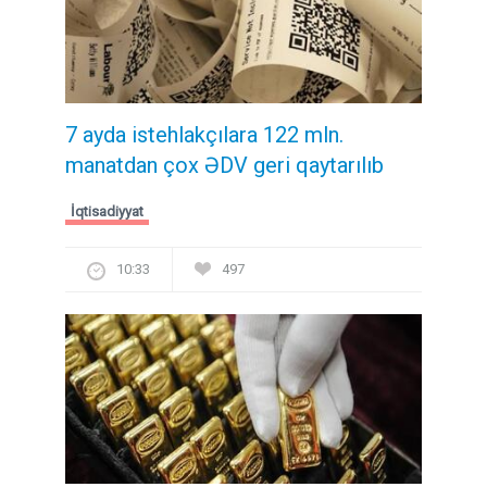
7 ayda istehlakçılara 122 mln.
manatdan çox ƏDV geri qaytarılıb
İqtisadiyyat
10:33
497