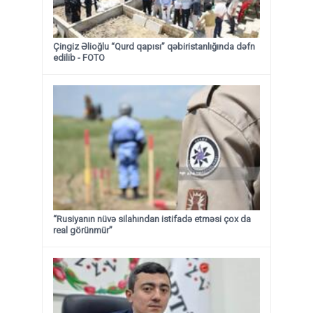
Çingiz Əlioğlu “Qurd qapısı” qəbiristanlığında dəfn
edilib
- FOTO
“Rusiyanın nüvə silahından istifadə etməsi çox da
real görünmür”