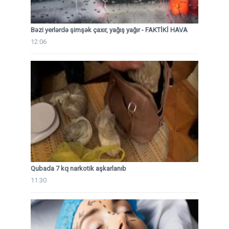
Bəzi yerlərdə şimşək çaxır, yağış yağır - FAKTİKİ HAVA
12:06
Qubada 7 kq narkotik aşkarlanıb
11:30