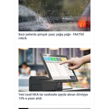
Bəzi yerlərdə şimşək çaxır, yağış yağır - FAKTİKİ
HAVA
Yeni nəsil NKA-lar vasitəsilə qeydə alınan dövriyyə
15%-ə yaxın artıb