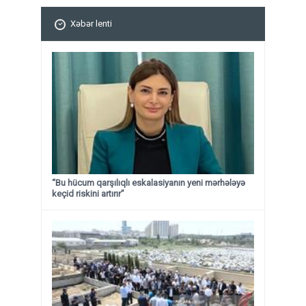
Xəbər lenti
“Bu hücum qarşılıqlı eskalasiyanın yeni mərhələyə
keçid riskini artırır”