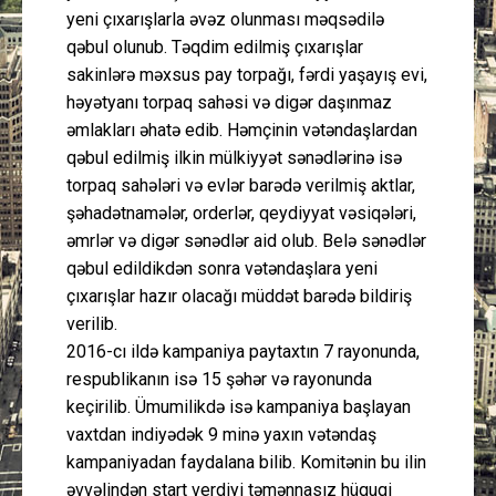
yeni çıxarışlarla əvəz olunması məqsədilə
qəbul olunub. Təqdim edilmiş çıxarışlar
sakinlərə məxsus pay torpağı, fərdi yaşayış evi,
həyətyanı torpaq sahəsi və digər daşınmaz
əmlakları əhatə edib. Həmçinin vətəndaşlardan
qəbul edilmiş ilkin mülkiyyət sənədlərinə isə
torpaq sahələri və evlər barədə verilmiş aktlar,
şəhadətnamələr, orderlər, qeydiyyat vəsiqələri,
əmrlər və digər sənədlər aid olub. Belə sənədlər
qəbul edildikdən sonra vətəndaşlara yeni
çıxarışlar hazır olacağı müddət barədə bildiriş
verilib.
2016-cı ildə kampaniya paytaxtın 7 rayonunda,
respublikanın isə 15 şəhər və rayonunda
keçirilib. Ümumilikdə isə kampaniya başlayan
vaxtdan indiyədək 9 minə yaxın vətəndaş
kampaniyadan faydalana bilib. Komitənin bu ilin
əvvəlindən start verdiyi təmənnasız hüquqi