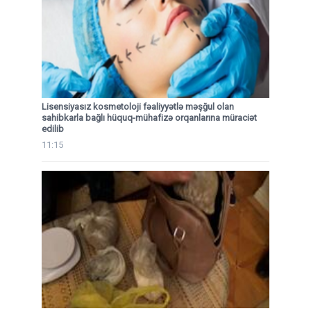
Lisensiyasız kosmetoloji fəaliyyətlə məşğul olan
sahibkarla bağlı hüquq-mühafizə orqanlarına müraciət
edilib
11:15