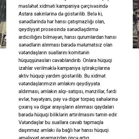
məsləhət xidməti kampaniya çərçivəsində
Astara sakinlərinə də göstərilib. Belə ki,
sənədlərində hər hansı çatışmazlığı olan,
qeydiyyat prosesində sənədləşdirmə
ardıcıllığını bilməyən, hansı qurumlardan hansı
sənədlərin alınması barədə məlumatsız olan
vətəndaşların suallarını komitənin
hüquqşünasları cavablandırıb. Onlara hüquqi
izahlar verilməklə kampaniya iştirakçılarına
aktiv hüquqi yardım göstərilib. Bu xidmət
vətəndaşlarımızın əmlakını qeydiyyata
aldırması, əmlakın alqı-satqısı, mənzillər, fərdi
evlər, həyətyanı, pay və digər torpaq sahələrinə
çıxarış və digər arayışların alınması qaydaları
barədə hüquqi biliklərin artırılmasını təmin edir.
Vətəndaşlar bu suallara cavab tapmaqla
daşınmaz əmlakı ilə bağlı hər hansı hüquqi
əməliyyat aparmazdan öncə artıq