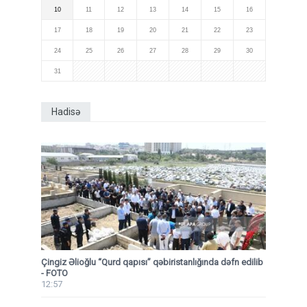
10
11
12
13
14
15
16
17
18
19
20
21
22
23
24
25
26
27
28
29
30
31
Hadisə
Çingiz Əlioğlu “Qurd qapısı” qəbiristanlığında dəfn edilib
- FOTO
12:57