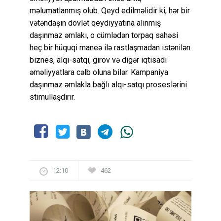
məlumatlanmış olub. Qeyd edilməlidir ki, hər bir
vətəndaşın dövlət qeydiyyatına alınmış
daşınmaz əmlakı, o cümlədən torpaq sahəsi
heç bir hüquqi maneə ilə rastlaşmadan istənilən
biznes, alqı-satqı, girov və digər iqtisadi
əməliyyatlara cəlb oluna bilər. Kampaniya
daşınmaz əmlakla bağlı alqı-satqı proseslərini
stimullaşdırır.
12:10
462