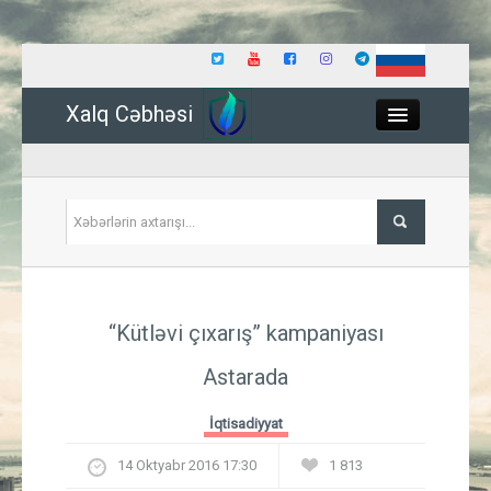
Xalq Cəbhəsi
Close
Siyasət
“Kütləvi çıxarış” kampaniyası
İqtisadiyyat
Astarada
Dünya
İqtisadiyyat
Hadisə
14 Oktyabr 2016 17:30
1 813