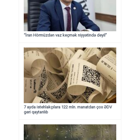
“İran Hörmüzdən vaz keçmək niyyətində deyil”
7 ayda istehlakçılara 122 mln. manatdan çox ƏDV
geri qaytarılıb