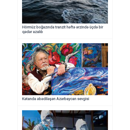
Hörmüz boğazında tranzit həftə ərzində üçdə bir
qədər azalıb
Kətanda əbədiləşən Azərbaycan sevgisi