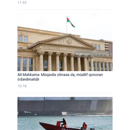
11:45
Ali Məhkəmə: Müqavilə olmasa da, müəllif qonorarı
ödənilməlidir
10:18