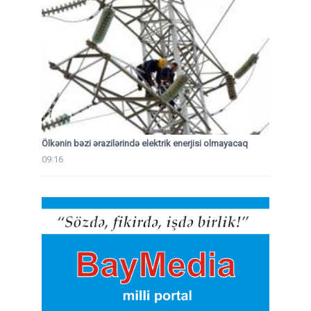
Ölkənin bəzi ərazilərində elektrik enerjisi olmayacaq
09:16