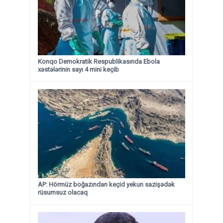
Konqo Demokratik Respublikasında Ebola
xəstələrinin sayı 4 mini keçib
AP: Hörmüz boğazından keçid yekun sazişədək
rüsumsuz olacaq