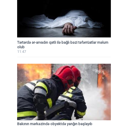
Tərtərdə ər-arvadın qətli ilə bağlı bəzi təfərrüatlar məlum
olub
11:47
Bakının mərkəzində obyektdə yanğın başlayıb