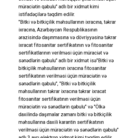
müraciətin qəbulu" adlı bir xidmət kimi
istifadəçilərə təqdim edilir.
"Bitki və bitkiçilik məhsullarının ixracına, təkrar
ixracına, Azərbaycan Respublikasının
ərazisində daşınmasına və dövriyyəsinə təkrar
ixracat fitosanitar sertifikatının və fitosanitar
sertifikatlarının verilməsi üçün müraciət və
sənədlərin qəbulu" adlı bir xidmət isə"Bitki və
bitkiçilik məhsullarının ixracına fitosanitar
sertifikatının verilməsi üçün müraciətin və
sənədlərin qəbulu", "Bitki və bitkiçilik
məhsullarının təkrar ixracına təkrar ixracat
fitosanitar sertifikatının verilməsi üçün
müraciətin və sənədlərin qəbulu" və "Ölkə
daxilində daşımalar zamanı bitki və bitkiçilik
məhsullarına daxili karantin sertifikatının
verilməsi üçün müraciətin və sənədlərin qəbulu"
adlı 3 ayrı elektron xidmət kimi təqdim edilir.