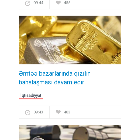
09:44
455
Əmtəə bazarlarında qızılın
bahalaşması davam edir
İqtisadiyyat
09:43
483