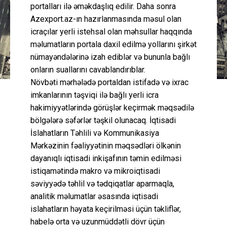
portalları ilə əməkdaşlıq edilir. Daha sonra
Azexport.az-ın hazırlanmasında məsul olan
icraçılar yerli istehsal olan məhsullar haqqında
məlumatların portala daxil edilmə yollarını şirkət
nümayəndələrinə izah ediblər və bununla bağlı
onların suallarını cavablandırıblar.
Növbəti mərhələdə portaldan istifadə və ixrac
imkanlarının təşviqi ilə bağlı yerli icra
hakimiyyətlərində görüşlər keçirmək məqsədilə
bölgələrə səfərlər təşkil olunacaq. İqtisadi
İslahatların Təhlili və Kommunikasiya
Mərkəzinin fəaliyyətinin məqsədləri ölkənin
dayanıqlı iqtisadi inkişafının təmin edilməsi
istiqamətində makro və mikroiqtisadi
səviyyədə təhlil və tədqiqatlar aparmaqla,
analitik məlumatlar əsasında iqtisadi
islahatların həyata keçirilməsi üçün təkliflər,
habelə orta və uzunmüddətli dövr üçün