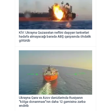
KİV: Ukrayna Qazaxıstan neftini daşıyan tankerləri
hədəfə almayacağı barədə ABŞ qarşısında öhdəlik
götürüb
Ukrayna Qara və Azov dənizlərində Rusiyanın
“kölgə donanması”nın daha 12 gəmisinə zərbə
endirib