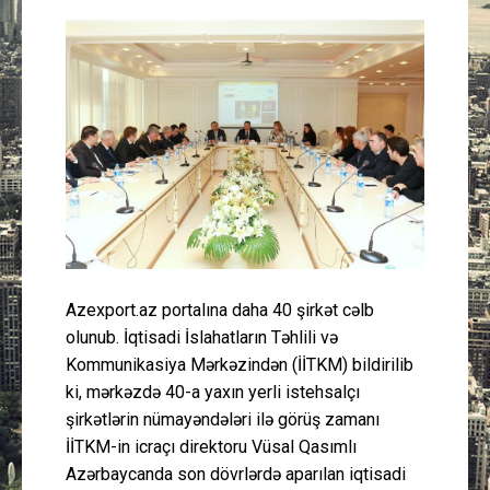
Güney Azərbaycan
Mədəniyyət
Müsahibə
İdman
Layihə
Gündəm
Azexport.az portalına daha 40 şirkət cəlb
olunub. İqtisadi İslahatların Təhlili və
Cəmiyyət
Kommunikasiya Mərkəzindən (İİTKM) bildirilib
ki, mərkəzdə 40-a yaxın yerli istehsalçı
Peşə etikası
şirkətlərin nümayəndələri ilə görüş zamanı
İİTKM-in icraçı direktoru Vüsal Qasımlı
Azərbaycanda son dövrlərdə aparılan iqtisadi
Əlaqə