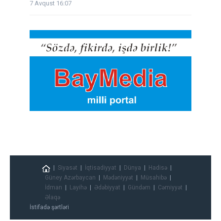
7 Avqust 16:07
Siyasət
İqtisadiyyat
Dünya
Hadisə
Güney Azərbaycan
Mədəniyyət
Müsahibə
İdman
Layihə
Ədəbiyyat
Gündəm
Cəmiyyət
Əlaqə
İstifadə şərtləri