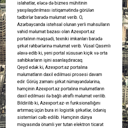
islahatlar, eləcə də biznes mühitinin
yaxşılaşdırılması istiqamətində görülən
tədbirlər barədə məlumat verib. O,
Azərbaycanda istehsal olunan yerli məhsulların
vahid məlumat bazası olan Azexport.az
portalının məqsədi, texniki imkanları barədə
şirkət rəhbərlərinə məlumat verib. Vüsal Qasımlı
əlavə edib ki, yeni portal xüsusən kiçik və orta
sahibkarların işini asanlaşdıracaq.
Qeyd edək ki, Azexport.az portalına
məlumatların daxil edilməsi prosesi davam
edir. Görüş zamanı şirkət nümayəndələrinə,
həmçinin Azexport.az portalına məlumatların
daxil edilməsi ilə bağlı ətraflı məlumat verilib.
Bildirilib ki, Azexport.az-ın funksionallığını
artırmaq üçün bura iri logistik şirkətlər, ödəniş
sistemləri cəlb edilib. Həmçinin dünya
miqyasında önəmli yer tutan elektron ticarət