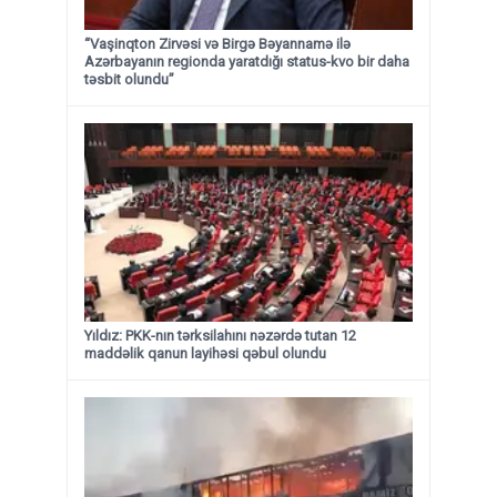
“Vaşinqton Zirvəsi və Birgə Bəyannamə ilə
Azərbayanın regionda yaratdığı status-kvo bir daha
təsbit olundu”
Yıldız: PKK-nın tərksilahını nəzərdə tutan 12
maddəlik qanun layihəsi qəbul olundu ​​​​​​​