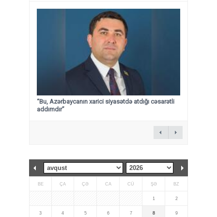
“Bu, Azərbaycanın xarici siyasətdə atdığı cəsarətli
addımdır”
BE
ÇA
ÇƏ
CA
CÜ
ŞƏ
BZ
1
2
3
4
5
6
7
8
9