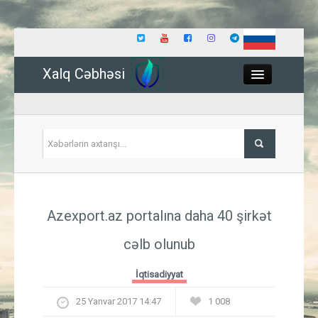
Xalq Cəbhəsi
Close
Siyasət
Azexport.az portalına daha 40 şirkət
İqtisadiyyat
cəlb olunub
Dünya
İqtisadiyyat
Hadisə
25 Yanvar 2017 14:47
1 008