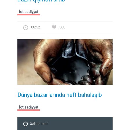
İqtisadiyyat
08:52
560
Dünya bazarlarında neft bahalaşıb
İqtisadiyyat
Xəbər lenti