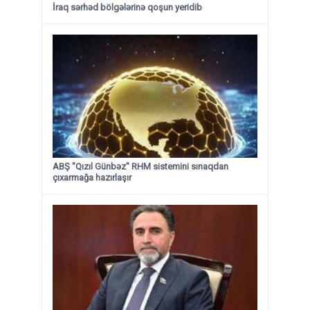
İraq sərhəd bölgələrinə qoşun yeridib
ABŞ "Qızıl Günbəz" RHM sistemini sınaqdan
çıxarmağa hazırlaşır