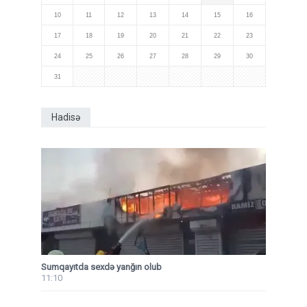
10
11
12
13
14
15
16
17
18
19
20
21
22
23
24
25
26
27
28
29
30
31
Hadisə
Sumqayıtda sexdə yanğın olub
11:10