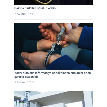
Bakıda parkdan oğurluq edilib
7 Avqust 19:14
Xarici ölkələrin informasiya şəbəkələrinə hücumlar edən
şəxslər saxlanıldı
7 Avqust 17:52