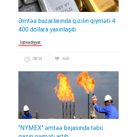
Əmtəə bazarlarında qızılın qiyməti 4
400 dollara yaxınlaşıb
İqtisadiyyat
08:53
644
"NYMEX" əmtəə birjasında təbii
qazın qiyməti artıb