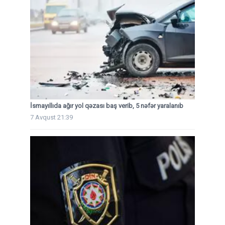
İsmayıllıda ağır yol qəzası baş verib, 5 nəfər yaralanıb
7 Avqust 21:39