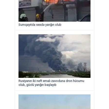
Sumqayıtda sexdə yanğın olub
Rusiyanın iki neft emalı zavoduna dron hücumu
olub, güclü yanğın başlayıb