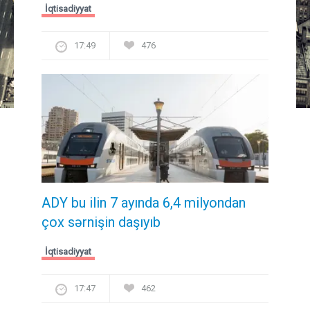
İqtisadiyyat
17:49
476
ADY bu ilin 7 ayında 6,4 milyondan
çox sərnişin daşıyıb
İqtisadiyyat
17:47
462