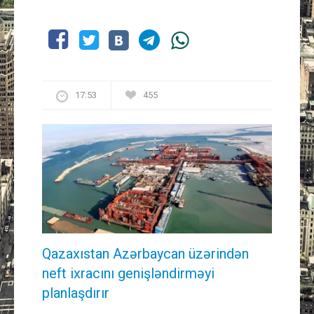
17:53
455
Qazaxıstan Azərbaycan üzərindən
neft ixracını genişləndirməyi
planlaşdırır