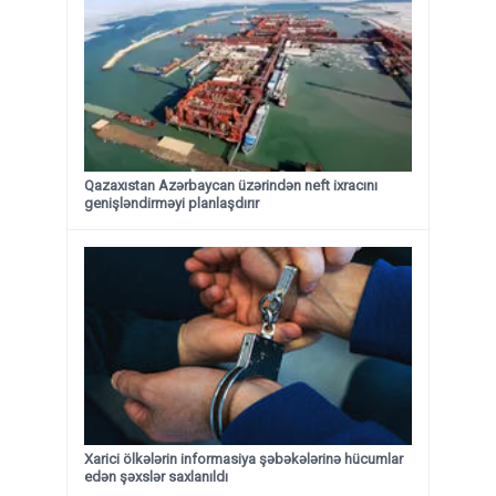
Qazaxıstan Azərbaycan üzərindən neft ixracını
genişləndirməyi planlaşdırır
Xarici ölkələrin informasiya şəbəkələrinə hücumlar
edən şəxslər saxlanıldı