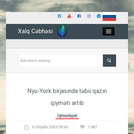
Xalq Cəbhəsi
Close
Siyasət
Nyu-York birjasında təbii qazın
İqtisadiyyat
qiyməti artıb
Dünya
İqtisadiyyat
Hadisə
6 Oktyabr 2025 09:45
1 687