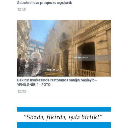
Sabahın hava proqnozu açıqlanıb
12:50
Bakının mərkəzində restoranda yanğın başlayıb
-
YENİLƏNİB-1 - FOTO
12:33