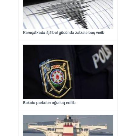
Kamçatkada 5,5 bal gücündə zəlzələ baş verib
Bakıda parkdan oğurluq edilib