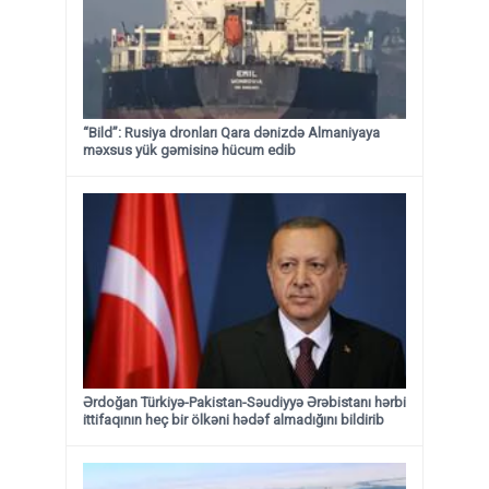
“Bild”: Rusiya dronları Qara dənizdə Almaniyaya
məxsus yük gəmisinə hücum edib
Ərdoğan Türkiyə-Pakistan-Səudiyyə Ərəbistanı hərbi
ittifaqının heç bir ölkəni hədəf almadığını bildirib