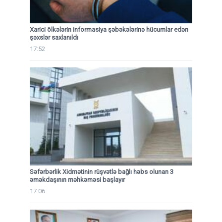
Xarici ölkələrin informasiya şəbəkələrinə hücumlar edən
şəxslər saxlanıldı
17:52
Səfərbərlik Xidmətinin rüşvətlə bağlı həbs olunan 3
əməkdaşının məhkəməsi başlayır
17:06