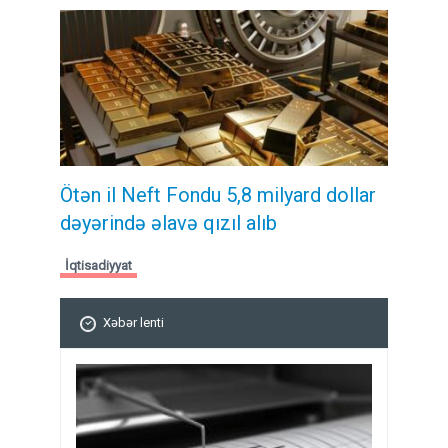
Ötən il Neft Fondu 5,8 milyard dollar
dəyərində əlavə qızıl alıb
İqtisadiyyat
Xəbər lenti