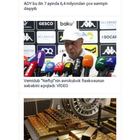
ADY bu ilin 7 ayında 6,4 milyondan çox sərnişin
daşıyıb
Vernidub “Neftçi”nin avrokubok fiaskosunun
səbəbini açıqladı: VİDEO