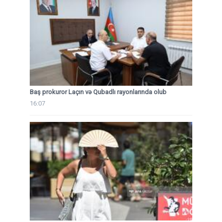
Baş prokuror Laçın və Qubadlı rayonlarında olub
16:07