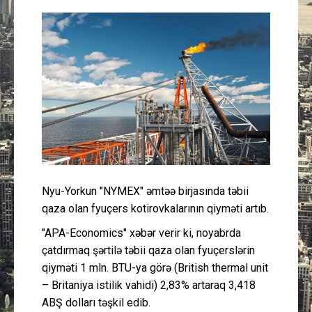
Güney Azərbaycan
Mədəniyyət
Müsahibə
İdman
Layihə
Nyu-Yorkun "NYMEX" əmtəə birjasında təbii
Gündəm
qaza olan fyuçers kotirovkalarının qiyməti artıb.
Cəmiyyət
"APA-Economics" xəbər verir ki, noyabrda
çatdırmaq şərtilə təbii qaza olan fyuçerslərin
Peşə etikası
qiyməti 1 mln. BTU-ya görə (British thermal unit
– Britaniya istilik vahidi) 2,83% artaraq 3,418
ABŞ dolları təşkil edib.
Əlaqə