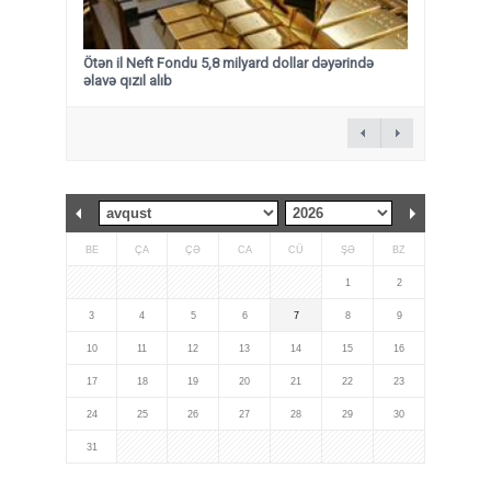
Ötən il Neft Fondu 5,8 milyard dollar dəyərində
əlavə qızıl alıb
BE
ÇA
ÇƏ
CA
CÜ
ŞƏ
BZ
1
2
3
4
5
6
7
8
9
10
11
12
13
14
15
16
17
18
19
20
21
22
23
24
25
26
27
28
29
30
31