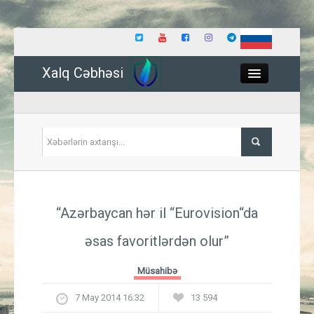
Xalq Cəbhəsi
Close
Siyasət
“Azərbaycan hər il “Eurovision“da
İqtisadiyyat
əsas favoritlərdən olur”
Dünya
Müsahibə
Hadisə
7 May 2014 16:32
13 594