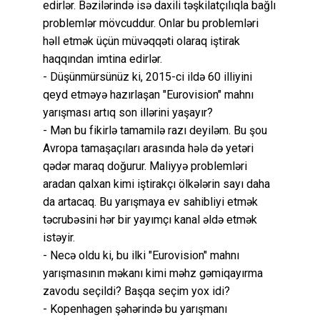
edirlər. Bəzilərində isə daxili təşkilatçılıqla bağlı
problemlər mövcuddur. Onlar bu problemləri
həll etmək üçün müvəqqəti olaraq iştirak
haqqından imtina edirlər.
- Düşünmürsünüz ki, 2015-ci ildə 60 illiyini
qeyd etməyə hazırlaşan "Eurovision" mahnı
yarışması artıq son illərini yaşayır?
- Mən bu fikirlə tamamilə razı deyiləm. Bu şou
Avropa tamaşaçıları arasında hələ də yetəri
qədər maraq doğurur. Maliyyə problemləri
aradan qalxan kimi iştirakçı ölkələrin sayı daha
da artacaq. Bu yarışmaya ev sahibliyi etmək
təcrubəsini hər bir yayımçı kanal əldə etmək
istəyir.
- Necə oldu ki, bu ilki "Eurovision" mahnı
yarışmasının məkanı kimi məhz gəmiqayırma
zavodu seçildi? Başqa seçim yox idi?
- Kopenhagen şəhərində bu yarışmanı