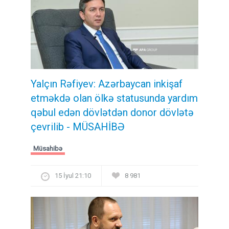
Yalçın Rəfiyev: Azərbaycan inkişaf
etməkdə olan ölkə statusunda yardım
qəbul edən dövlətdən donor dövlətə
çevrilib - MÜSAHİBƏ
Müsahibə
15 İyul 21:10
8 981