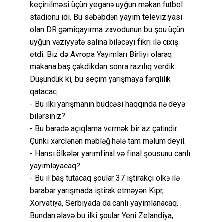
keçirıilməsi üçün yeganə uyğun məkan futbol
stadionu idi. Bu səbəbdən yayım televiziyası
olan DR gəmiqayırma zavodunun bu şou üçün
uyğun vəziyyətə salına biləcəyi fikri ilə cıxış
etdi. Biz də Avropa Yayımları Birliyi olaraq
məkana baş çəkdikdən sonra razılıq verdik.
Düşündük ki, bu seçim yarışmaya fərqlilik
qatacaq.
- Bu ilki yarışmanın büdcəsi haqqında nə deyə
bilərsiniz?
- Bu barədə açıqlama vermək bir az çətindir.
Çünki xərclənən məbləğ hələ tam məlum deyil.
- Hansı ölkələr yarımfinal və final şousunu canlı
yayımlayacaq?
- Bu il baş tutacaq şoular 37 iştirakçı ölkə ilə
bərabər yarışmada iştirak etməyən Kipr,
Xorvatiya, Serbiyada da canlı yayimlanacaq.
Bundan əlavə bu ilki şoular Yeni Zelandiya,