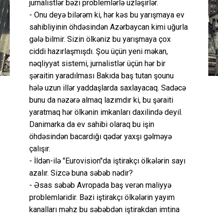
jurnalistlər bəzi problemlərlə üzləşirlər.
- Onu deyə bilərəm ki, hər kəs bu yarışmaya ev
sahibliyinin öhdəsindən Azərbaycan kimi uğurla
gələ bilmir. Sizin ölkəniz bu yarışmaya çox
ciddi hazırlaşmışdı. Şou üçün yeni məkan,
nəqliyyat sistemi, jurnalistlər üçün hər bir
şəraitin yaradılması Bakıda baş tutan şounu
hələ uzun illər yaddaşlarda saxlayacaq. Sadəcə
bunu da nəzərə almaq lazımdır ki, bu şəraiti
yaratmaq hər ölkənin imkanları daxilində deyil.
Danimarka da ev sahibi olaraq bu işin
öhdəsindən bacardığı qədər yaxşı gəlməyə
çalışır.
- İldən-ilə "Eurovision"da iştirakçı ölkələrin sayı
azalır. Sizcə buna səbəb nədir?
- Əsas səbəb Avropada baş verən maliyyə
problemləridir. Bəzi iştirakçı ölkələrin yayım
kanalları məhz bu səbəbdən iştirakdan imtina