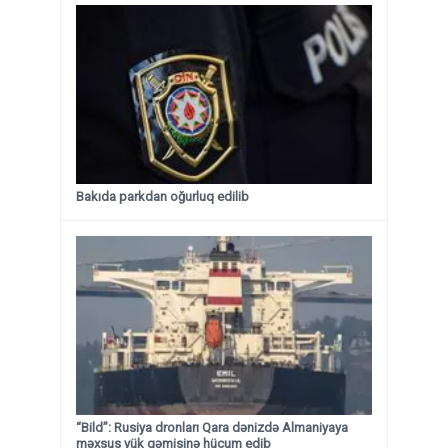
Bakıda parkdan oğurluq edilib
“Bild”: Rusiya dronları Qara dənizdə Almaniyaya
məxsus yük gəmisinə hücum edib