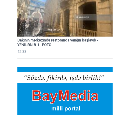
Bakının mərkəzində restoranda yanğın başlayıb
-
YENİLƏNİB-1 - FOTO
12:33