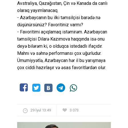
Avstraliya, Qazağıstan, Çin və Kanada da canlı
olaraq yayımlanacaq.
- Azərbaycanın bu ilki təmsilçisi barədə nə
düşünürsünüz? Favoritiniz varmı?
- Favoritimi açıqlamaq istəmirəm. Azərbaycan
təmsilçisi Dilarə Kazımova haqqında isə onu
deyə bilərəm ki, o olduqca istedadlı ifaçıdır.
Mahnı və səhnə performansı çox uğurludur.
Ümumiyyətlə, Azərbaycan hər il bu yarışmaya
çox ciddi hazırlaşır və əsas favoritlərdən olur.
29 İyul 13:49
3 073