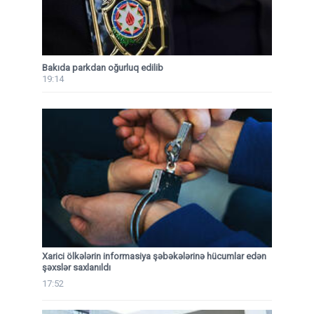
Bakıda parkdan oğurluq edilib
19:14
Xarici ölkələrin informasiya şəbəkələrinə hücumlar edən
şəxslər saxlanıldı
17:52