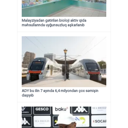
Malayziyadan gətirilən bioloji aktiv qida
məhsullarında uyğunsuzluq aşkarlanıb
ADY bu ilin 7 ayında 6,4 milyondan çox sərnişin
daşıyıb