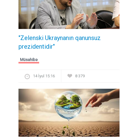
"Zelenski Ukraynanın qanunsuz
prezidentidir"
Müsahibə
14 İyul 15:16
8 379