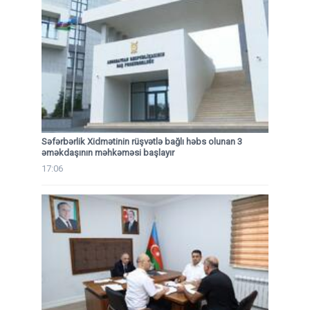
Səfərbərlik Xidmətinin rüşvətlə bağlı həbs olunan 3
əməkdaşının məhkəməsi başlayır
17:06