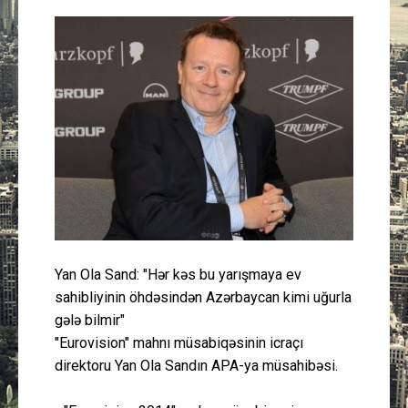
Güney Azərbaycan
Mədəniyyət
Müsahibə
İdman
Layihə
Gündəm
Yan Ola Sand: "Hər kəs bu yarışmaya ev
sahibliyinin öhdəsindən Azərbaycan kimi uğurla
Cəmiyyət
gələ bilmir"
"Eurovision" mahnı müsabiqəsinin icraçı
Peşə etikası
direktoru Yan Ola Sandın APA-ya müsahibəsi.
Əlaqə