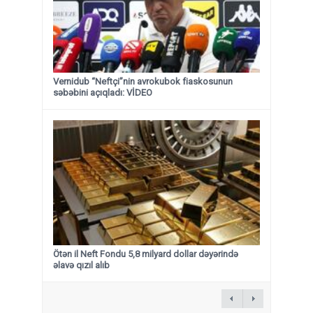
Vernidub “Neftçi”nin avrokubok fiaskosunun
səbəbini açıqladı: VİDEO
Ötən il Neft Fondu 5,8 milyard dollar dəyərində
əlavə qızıl alıb