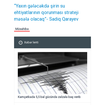
“Yaxın gələcəkdə şirin su
ehtiyatlarının qorunması strateji
məsələ olacaq”- Sadiq Qarayev
Müsahibə
Xəbər lenti
Kamçatkada 5,5 bal gücündə zəlzələ baş verib