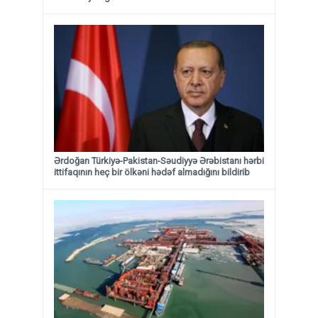
Ərdoğan Türkiyə-Pakistan-Səudiyyə Ərəbistanı hərbi
ittifaqının heç bir ölkəni hədəf almadığını bildirib