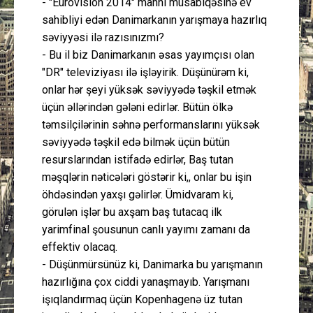
- "Eurovision 2014" mahnı müsabiqəsinə ev
sahibliyi edən Danimarkanın yarışmaya hazırlıq
səviyyəsi ilə razısınızmı?
- Bu il biz Danimarkanın əsas yayımçısı olan
"DR" televiziyası ilə işləyirik. Düşünürəm ki,
onlar hər şeyi yüksək səviyyədə təşkil etmək
üçün əllərindən gələni edirlər. Bütün ölkə
təmsilçilərinin səhnə performanslarını yüksək
səviyyədə təşkil edə bilmək üçün bütün
resurslarından istifadə edirlər, Baş tutan
məşqlərin nəticələri göstərir ki,, onlar bu işin
öhdəsindən yaxşı gəlirlər. Ümidvaram ki,
görulən işlər bu axşam baş tutacaq ilk
yarimfinal şousunun canlı yayımı zamanı da
effektiv olacaq.
- Düşünmürsünüz ki, Danimarka bu yarışmanın
hazırlığına çox ciddi yanaşmayıb. Yarışmanı
işıqlandırmaq üçün Kopenhagenə üz tutan