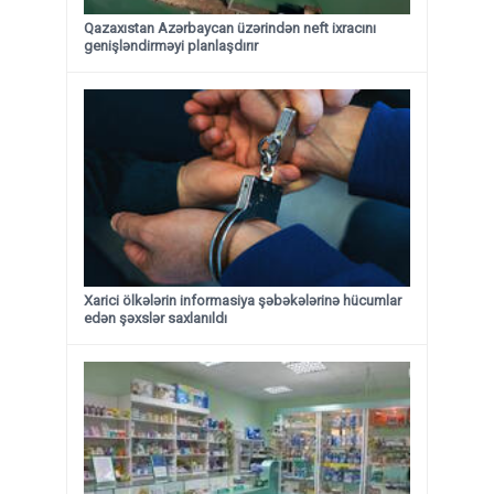
Qazaxıstan Azərbaycan üzərindən neft ixracını
genişləndirməyi planlaşdırır
Xarici ölkələrin informasiya şəbəkələrinə hücumlar
edən şəxslər saxlanıldı