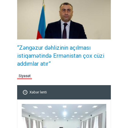
“Zəngəzur dəhlizinin açılması
istiqamətində Ermənistan çox cüzi
addımlar atır”
Siyasət
Xəbər lenti