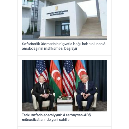
Səfərbərlik Xidmətinin rüşvətlə bağlı həbs olunan 3
əməkdaşının məhkəməsi başlayır
Tarixi səfərin əhəmiyyəti: Azərbaycan-ABŞ
münasibətlərində yeni səhifə