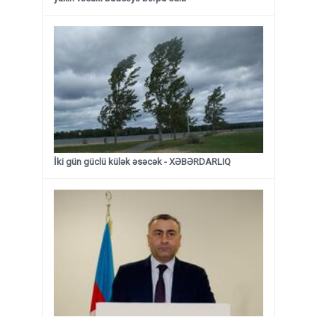
İki gün güclü külək əsəcək - XƏBƏRDARLIQ