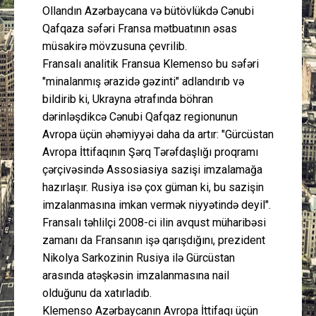
Ollandın Azərbaycana və bütövlükdə Cənubi
Qafqaza səfəri Fransa mətbuatının əsas
müsakirə mövzusuna çevrilib.
Fransalı analitik Fransua Klemenso bu səfəri
"minalanmış ərazidə gəzinti" adlandırıb və
bildirib ki, Ukrayna ətrafında böhran
dərinləşdikcə Cənubi Qafqaz regionunun
Avropa üçün əhəmiyyəi daha da artır: "Gürcüstan
Avropa İttifaqının Şərq Tərəfdaşlığı proqramı
çərçivəsində Assosiasiya sazişi imzalamağa
hazırlaşır. Rusiya isə çox güman ki, bu sazişin
imzalanmasına imkan vermək niyyətində deyil".
Fransalı təhlilçi 2008-ci ilin avqust müharibəsi
zamanı da Fransanın işə qarışdığını, prezident
Nikolya Sarkozinin Rusiya ilə Gürcüstan
arasında atəşkəsin imzalanmasına nail
olduğunu da xatırladıb.
Klemenso Azərbaycanın Avropa İttifaqı üçün