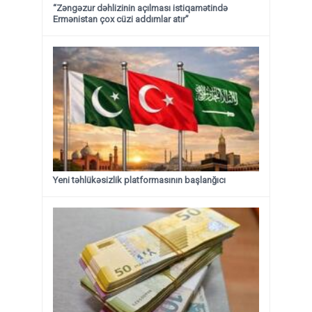
“Zəngəzur dəhlizinin açılması istiqamətində
Ermənistan çox cüzi addımlar atır”
Yeni təhlükəsizlik platformasının başlanğıcı