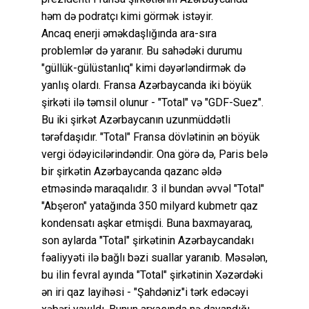
həm də podratçı kimi görmək istəyir.
Ancaq enerji əməkdaşlığında ara-sıra
problemlər də yaranır. Bu sahədəki durumu
"güllük-gülüstanlıq" kimi dəyərləndirmək də
yanlış olardı. Fransa Azərbaycanda iki böyük
şirkəti ilə təmsil olunur - "Total" və "GDF-Suez".
Bu iki şirkət Azərbaycanın uzunmüddətli
tərəfdaşıdır. "Total" Fransa dövlətinin ən böyük
vergi ödəyicilərindəndir. Ona görə də, Paris belə
bir şirkətin Azərbaycanda qazanc əldə
etməsində maraqalıdır. 3 il bundan əvvəl "Total"
"Abşeron" yatağında 350 milyard kubmetr qaz
kondensatı aşkar etmişdi. Buna baxmayaraq,
son aylarda "Total" şirkətinin Azərbaycandakı
fəaliyyəti ilə bağlı bəzi suallar yaranıb. Məsələn,
bu ilin fevral ayında "Total" şirkətinin Xəzərdəki
ən iri qaz layihəsi - "Şahdəniz"i tərk edəcəyi