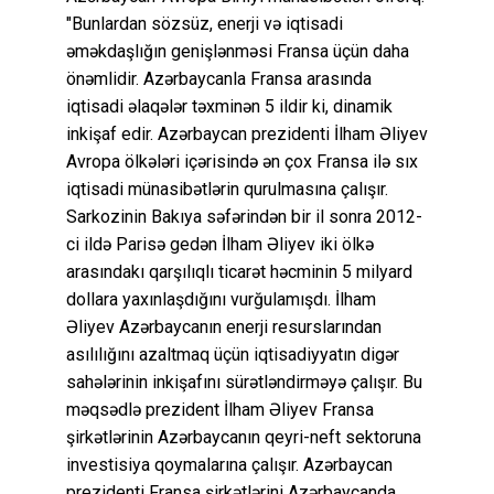
"Bunlardan sözsüz, enerji və iqtisadi
əməkdaşlığın genişlənməsi Fransa üçün daha
önəmlidir. Azərbaycanla Fransa arasında
iqtisadi əlaqələr təxminən 5 ildir ki, dinamik
inkişaf edir. Azərbaycan prezidenti İlham Əliyev
Avropa ölkələri içərisində ən çox Fransa ilə sıx
iqtisadi münasibətlərin qurulmasına çalışır.
Sarkozinin Bakıya səfərindən bir il sonra 2012-
ci ildə Parisə gedən İlham Əliyev iki ölkə
arasındakı qarşılıqlı ticarət həcminin 5 milyard
dollara yaxınlaşdığını vurğulamışdı. İlham
Əliyev Azərbaycanın enerji resurslarından
asılılığını azaltmaq üçün iqtisadiyyatın digər
sahələrinin inkişafını sürətləndirməyə çalışır. Bu
məqsədlə prezident İlham Əliyev Fransa
şirkətlərinin Azərbaycanın qeyri-neft sektoruna
investisiya qoymalarına çalışır. Azərbaycan
prezidenti Fransa şirkətlərini Azərbaycanda