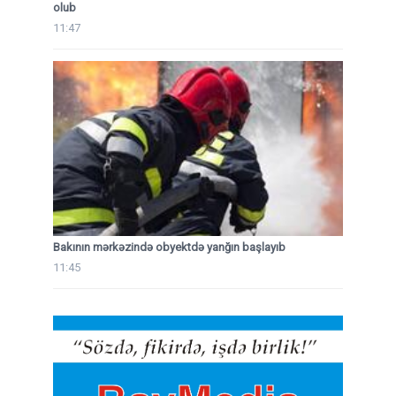
olub
11:47
Bakının mərkəzində obyektdə yanğın başlayıb
11:45