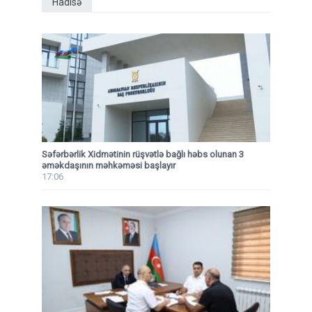
Hadisə
Səfərbərlik Xidmətinin rüşvətlə bağlı həbs olunan 3
əməkdaşının məhkəməsi başlayır
17:06