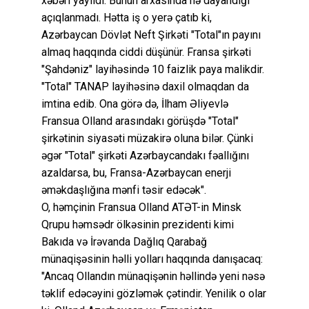
xəbəri yayıldı. Bunun arxasında nə dayandığı
açıqlanmadı. Hətta iş o yerə çatıb ki,
Azərbaycan Dövlət Neft Şirkəti "Total"ın payını
almaq haqqında ciddi düşünür. Fransa şirkəti
"Şahdəniz" layihəsində 10 faizlik paya malikdir.
"Total" TANAP layihəsinə daxil olmaqdan da
imtina edib. Ona görə də, İlham Əliyevlə
Fransua Olland arasındakı görüşdə "Total"
şirkətinin siyasəti müzakirə oluna bilər. Çünki
əgər "Total" şirkəti Azərbaycandakı fəallığını
azaldarsa, bu, Fransa-Azərbaycan enerji
əməkdaşlığına mənfi təsir edəcək".
O, həmçinin Fransua Olland ATƏT-in Minsk
Qrupu həmsədr ölkəsinin prezidenti kimi
Bakıda və İrəvanda Dağlıq Qarabağ
münaqişəsinin həlli yolları haqqında danışacaq:
"Ancaq Ollandın münaqişənin həllində yeni nəsə
təklif edəcəyini gözləmək çətindir. Yenilik o olar