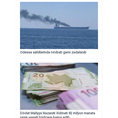
Odessa sahillərində növbəti gəmi zədələnib
Dövlət Maliyyə Nəzarəti Xidməti 92 milyon manata
yaxın vəsaiti büdcəyə bərpa edib