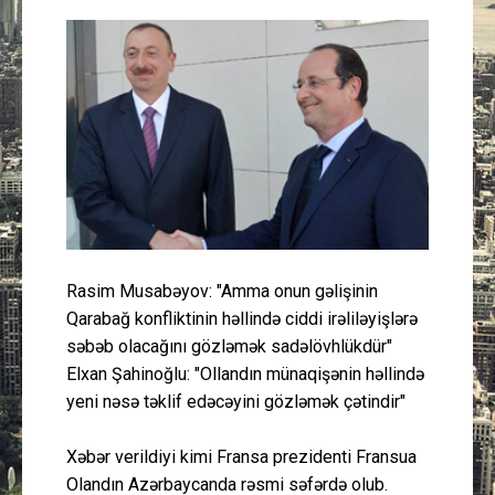
Güney Azərbaycan
Mədəniyyət
Müsahibə
İdman
Layihə
Rasim Musabəyov: "Amma onun gəlişinin
Gündəm
Qarabağ konfliktinin həllində ciddi irəliləyişlərə
səbəb olacağını gözləmək sadəlövhlükdür"
Cəmiyyət
Elxan Şahinoğlu: "Ollandın münaqişənin həllində
yeni nəsə təklif edəcəyini gözləmək çətindir"
Peşə etikası
Xəbər verildiyi kimi Fransa prezidenti Fransua
Əlaqə
Olandın Azərbaycanda rəsmi səfərdə olub.