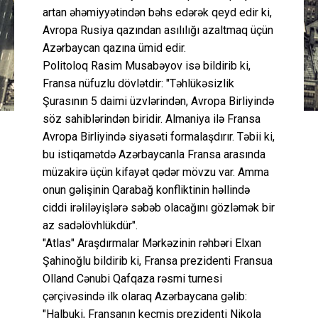
artan əhəmiyyətindən bəhs edərək qeyd edir ki,
Avropa Rusiya qazından asılılığı azaltmaq üçün
Azərbaycan qazına ümid edir.
Politoloq Rasim Musabəyov isə bildirib ki,
Fransa nüfuzlu dövlətdir: "Təhlükəsizlik
Şurasının 5 daimi üzvlərindən, Avropa Birliyində
söz sahiblərindən biridir. Almaniya ilə Fransa
Avropa Birliyində siyasəti formalaşdırır. Təbii ki,
bu istiqamətdə Azərbaycanla Fransa arasında
müzakirə üçün kifayət qədər mövzu var. Amma
onun gəlişinin Qarabağ konfliktinin həllində
ciddi irəliləyişlərə səbəb olacağını gözləmək bir
az sadəlövhlükdür".
"Atlas" Araşdırmalar Mərkəzinin rəhbəri Elxan
Şahinoğlu bildirib ki, Fransa prezidenti Fransua
Olland Cənubi Qafqaza rəsmi turnesi
çərçivəsində ilk olaraq Azərbaycana gəlib:
"Halbuki, Fransanın keçmiş prezidenti Nikola