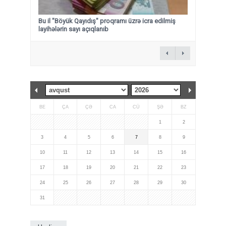
Bu il "Böyük Qayıdış" proqramı üzrə icra edilmiş
layihələrin sayı açıqlanıb
BE
ÇA
ÇƏ
CA
CÜ
ŞƏ
BZ
1
2
3
4
5
6
7
8
9
10
11
12
13
14
15
16
17
18
19
20
21
22
23
24
25
26
27
28
29
30
31