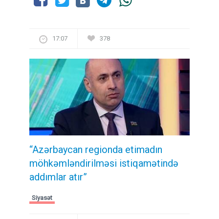
17:07
378
“Azərbaycan regionda etimadın
möhkəmləndirilməsi istiqamətində
addımlar atır”
Siyasət