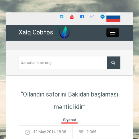
Xalq Cəbhəsi
Close
Siyasət
“Ollandın səfərini Bakıdan başlaması
İqtisadiyyat
məntiqlidir”
Dünya
Siyasət
Hadisə
12 May 2014 18:38
2 065