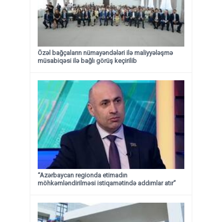
Özəl bağçaların nümayəndələri ilə maliyyələşmə
müsabiqəsi ilə bağlı görüş keçirilib
“Azərbaycan regionda etimadın
möhkəmləndirilməsi istiqamətində addımlar atır”