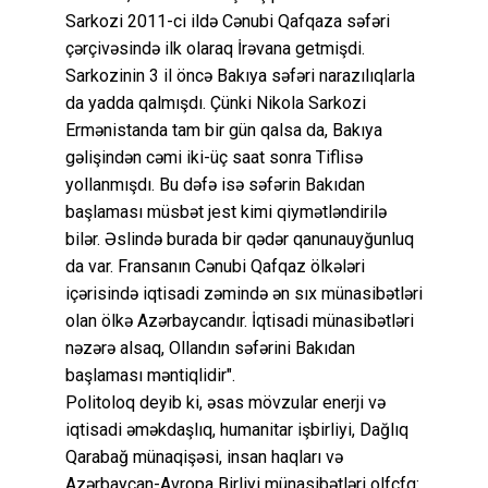
Sarkozi 2011-ci ildə Cənubi Qafqaza səfəri
çərçivəsində ilk olaraq İrəvana getmişdi.
Sarkozinin 3 il öncə Bakıya səfəri narazılıqlarla
da yadda qalmışdı. Çünki Nikola Sarkozi
Ermənistanda tam bir gün qalsa da, Bakıya
gəlişindən cəmi iki-üç saat sonra Tiflisə
yollanmışdı. Bu dəfə isə səfərin Bakıdan
başlaması müsbət jest kimi qiymətləndirilə
bilər. Əslində burada bir qədər qanunauyğunluq
da var. Fransanın Cənubi Qafqaz ölkələri
içərisində iqtisadi zəmində ən sıx münasibətləri
olan ölkə Azərbaycandır. İqtisadi münasibətləri
nəzərə alsaq, Ollandın səfərini Bakıdan
başlaması məntiqlidir".
Politoloq deyib ki, əsas mövzular enerji və
iqtisadi əməkdaşlıq, humanitar işbirliyi, Dağlıq
Qarabağ münaqişəsi, insan haqları və
Azərbaycan-Avropa Birliyi münasibətləri olfcfq: