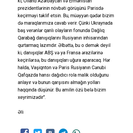
ki, Olland Azərbaycan və Ermənistan
prezidentlərinin növbəti görüşünü Parisdə
keçirməyi təklif etsin. Bu, müəyyən qədər bizim
də maraqlarımıza cavab verir. Çünki Ukraynada
baş verənlər qanlı olayların fonunda Dağlıq
Qarabağ danışıqlarını Rusiyanın inhisarından
qurtarmaq lazımdır. Əlbəttə, bu o demək deyil
ki, danışıqlar ABŞ və ya Fransa ərazilərinə
keçirilərsə, bu danışıqları uğura aparacaq. Hər
halda, Vaşiqnton və Paris Rusiyanın Cənubi
Qafqazda hansı dağıdıcı rola malik olduğunu
anlayır və bunun qarşısını almağın yolları
haqqında düşünür. Bu amilin özü belə bizim
xeyrimizədir".
Əli