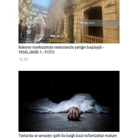
Bakının mərkəzində restoranda yanğın başlayıb
-
YENİLƏNİB-1 - FOTO
12:33
Tərtərdə ər-arvadın qətli ilə bağlı bəzi təfərrüatlar məlum