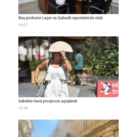
Baş prokuror Laçın və Qubadlı rayonlarında olub
16:07
Sabahın hava proqnozu açıqlanıb
12:50