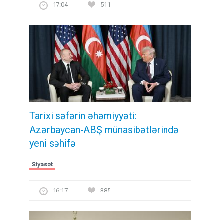
17:04
511
Tarixi səfərin əhəmiyyəti:
Azərbaycan-ABŞ münasibətlərində
yeni səhifə
Siyasət
16:17
385