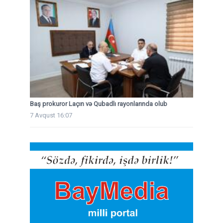
Baş prokuror Laçın və Qubadlı rayonlarında olub
7 Avqust 16:07