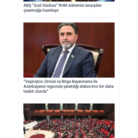
ABŞ "Qızıl Günbəz" RHM sistemini sınaqdan
çıxarmağa hazırlaşır
“Vaşinqton Zirvəsi və Birgə Bəyannamə ilə
Azərbayanın regionda yaratdığı status-kvo bir daha
təsbit olundu”