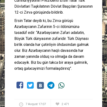
Cümhuriyyətinin Prezidenti Ersin Tatar Türk
Dövlətləri Təşkilatının Dövlət Başçıları Şurasının
12-ci Zirvə görüşündə bildirib.
Ersin Tatar deyib ki, bu Zirvə görüşü
Azərbaycanın Zəfərinin 5-ci ildönümünə
təsadüf edir: “Azərbaycanın Zəfəri ədalətin,
Böyük Türk dünyasının zəfəridir. Türk Düynası
birlik olanda hər çətinliyin öhdəsindən gəlmək
olur. Biz Azərbaycanın haqlı davasında hər
zaman yanında olduq və olmağa da davam
edəcəyik. Biz bu gün təkcə bir araya gəlmirik,
ortaq gələcəyimizi formalaşdırırıq”.
7 Avqust 17:07
2 471