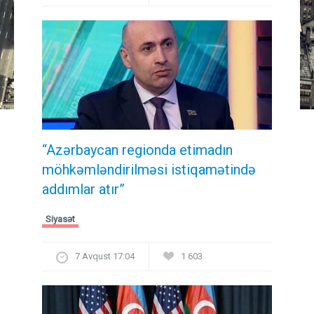
“Azərbaycan regionda etimadın
möhkəmləndirilməsi istiqamətində
addımlar atır”
Siyasət
7 Avqust 17:04
1 603