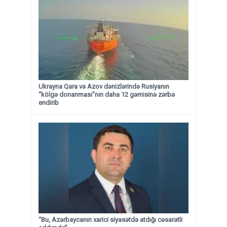
Ukrayna Qara və Azov dənizlərində Rusiyanın
“kölgə donanması”nın daha 12 gəmisinə zərbə
endirib
“Bu, Azərbaycanın xarici siyasətdə atdığı cəsarətli