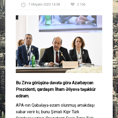
7 Oktyabr 2025 14:58
2 156
Güney Azərbaycan
Mədəniyyət
Müsahibə
İdman
Layihə
Gündəm
Bu Zirvə görüşünə dəvətə görə Azərbaycan
Cəmiyyət
Prezidenti, qardaşım İlham Əliyevə təşəkkür
edirəm.
Peşə etikası
APA-nın Qəbələyə ezam olunmuş əməkdaşı
xəbər verir ki, bunu Şimali Kipr Türk
Əlaqə