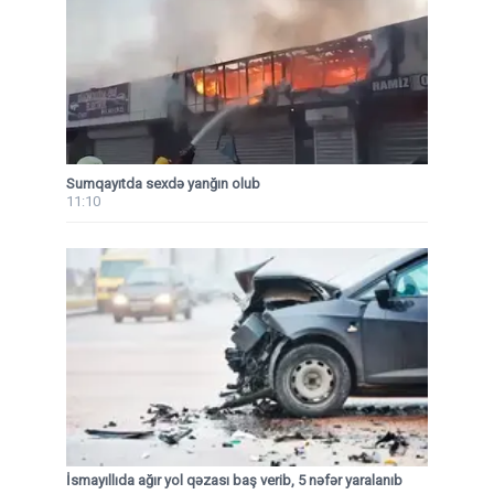
Sumqayıtda sexdə yanğın olub
11:10
İsmayıllıda ağır yol qəzası baş verib, 5 nəfər yaralanıb