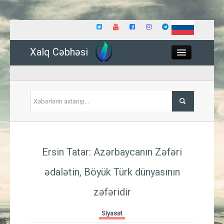
Xalq Cəbhəsi
Close
Siyasət
Ersin Tatar: Azərbaycanın Zəfəri
İqtisadiyyat
ədalətin, Böyük Türk dünyasının
Dünya
zəfəridir
Hadisə
Siyasət