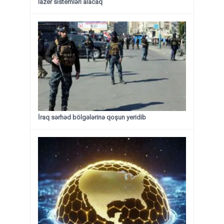
lazer sistemləri alacaq
İraq sərhəd bölgələrinə qoşun yeridib