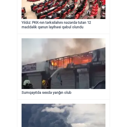
Yıldız: PKK-nın tərksilahını nəzərdə tutan 12
maddəlik qanun layihəsi qəbul olundu ​​​​​​​
Sumqayıtda sexdə yanğın olub