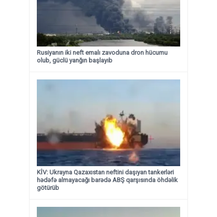
Rusiyanın iki neft emalı zavoduna dron hücumu
olub, güclü yanğın başlayıb
KİV: Ukrayna Qazaxıstan neftini daşıyan tankerləri
hədəfə almayacağı barədə ABŞ qarşısında öhdəlik
götürüb