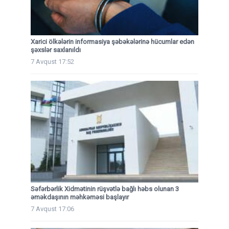
Xarici ölkələrin informasiya şəbəkələrinə hücumlar edən
şəxslər saxlanıldı
7 Avqust 17:52
Səfərbərlik Xidmətinin rüşvətlə bağlı həbs olunan 3
əməkdaşının məhkəməsi başlayır
7 Avqust 17:06