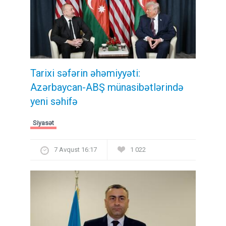
Tarixi səfərin əhəmiyyəti:
Azərbaycan-ABŞ münasibətlərində
yeni səhifə
Siyasət
7 Avqust 16:17
1 022