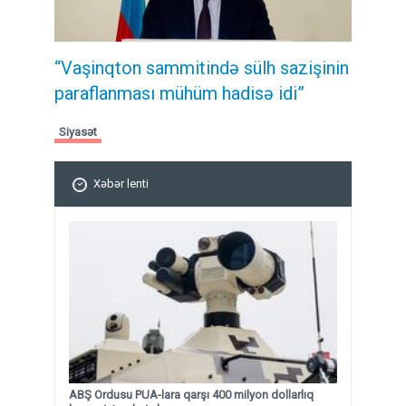
“Vaşinqton sammitində sülh sazişinin
paraflanması mühüm hadisə idi”
Siyasət
Xəbər lenti
ABŞ Ordusu PUA-lara qarşı 400 milyon dollarlıq