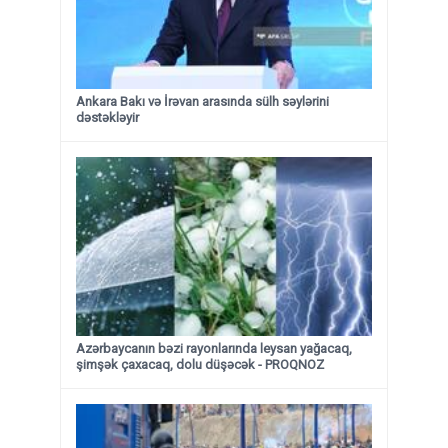
Ankara Bakı və İrəvan arasında sülh səylərini
dəstəkləyir
Azərbaycanın bəzi rayonlarında leysan yağacaq,
şimşək çaxacaq, dolu düşəcək - PROQNOZ