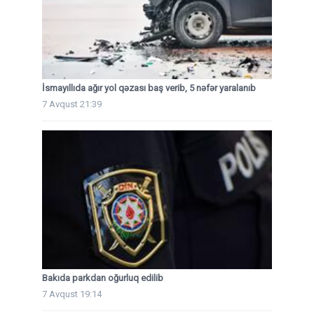
İsmayıllıda ağır yol qəzası baş verib, 5 nəfər yaralanıb
7 Avqust 21:39
Bakıda parkdan oğurluq edilib
7 Avqust 19:14