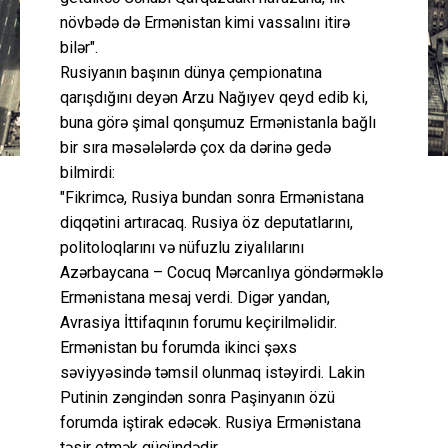
növbədə də Ermənistan kimi vassalını itirə
bilər".
Rusiyanın başının dünya çempionatına
qarışdığını deyən Arzu Nağıyev qeyd edib ki,
buna görə şimal qonşumuz Ermənistanla bağlı
bir sıra məsələlərdə çox da dərinə gedə
bilmirdi:
"Fikrimcə, Rusiya bundan sonra Ermənistana
diqqətini artıracaq. Rusiya öz deputatlarını,
politoloqlarını və nüfuzlu ziyalılarını
Azərbaycana – Cocuq Mərcanlıya göndərməklə
Ermənistana mesaj verdi. Digər yandan,
Avrasiya İttifaqının forumu keçirilməlidir.
Ermənistan bu forumda ikinci şəxs
səviyyəsində təmsil olunmaq istəyirdi. Lakin
Putinin zəngindən sonra Paşinyanın özü
forumda iştirak edəcək. Rusiya Ermənistana
təsir etmək gücündədir.