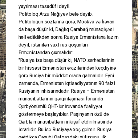
yayılması təsadüfi deyil.
Politoloq Arzu Nağıyev belə deyib.
Politoloqun sözlərinə görə, Moskva və İrəvan
da başa düşür ki, Dağlıq Qarabağ münaqişəsi
həll edildikdən sonra Rusiya Ermənistana lazım
deyil, istənilən vaxt rus qoşunları
Ermənistandan çıxmalıdır:
"Rusiya isə başa düşür ki, NATO sərhədlərinin
bir hissəsi Ermənistan ərazilərindən keçdiyinə
görə Rusiya bir müddət orada qalmalıdır. Eyni
zamanda, Ermənistan iqtisadiyyatının 90 faizi
Rusiyanın inhisarındadır. Rusiya – Ermənistan
münasibətlərinin gərginləşməsi fonunda
Qərbyönümlü QHT-lər İrəvanda fəaliyyət
göstərməyə başlayıblar. Paşinyanın özü də
Qərblə münasibətlərin inkişaf etdirilməsində
israrlıdır. Bu isə Rusiyaya xoş gəlmir. Rusiya
getdikcə Cənubi Qafqazdakı nüfuzunu, ilk