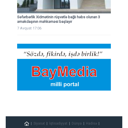
Səfərbərlik Xidmətinin rüşvətlə bağlı həbs olunan 3
əməkdaşının məhkəməsi başlayır
7 Avqust 17:06
Siyasət
İqtisadiyyat
Dünya
Hadisə