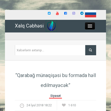
Xalq Cəbhəsi
Close
Siyasət
“Qarabağ münaqişəsi bu formada həll
İqtisadiyyat
edilməyəcək”
Dünya
Siyasət
Hadisə
24 İyul 2018 18:22
1 610