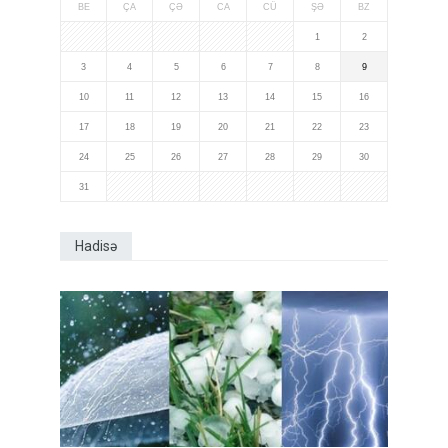
BE
ÇA
ÇƏ
CA
CÜ
ŞƏ
BZ
1
2
3
4
5
6
7
8
9
10
11
12
13
14
15
16
17
18
19
20
21
22
23
24
25
26
27
28
29
30
31
Hadisə