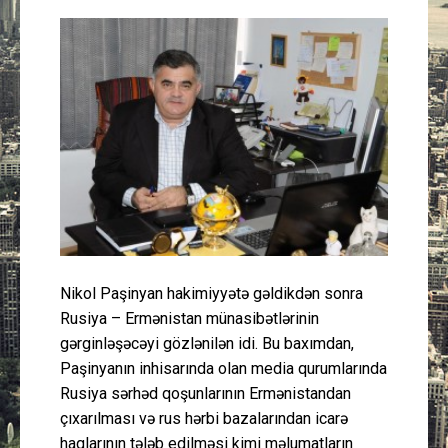
Güney Azərbaycan
Mədəniyyət
Müsahibə
İdman
Layihə
Gündəm
Nikol Paşinyan hakimiyyətə gəldikdən sonra
Rusiya – Ermənistan münasibətlərinin
Cəmiyyət
gərginləşəcəyi gözlənilən idi. Bu baxımdan,
Paşinyanın inhisarında olan media qurumlarında
Peşə etikası
Rusiya sərhəd qoşunlarının Ermənistandan
çıxarılması və rus hərbi bazalarından icarə
Əlaqə
haqlarının tələb edilməsi kimi məlumatların