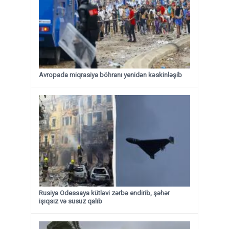
Avropada miqrasiya böhranı yenidən kəskinləşib
Rusiya Odessaya kütləvi zərbə endirib, şəhər
işıqsız və susuz qalıb