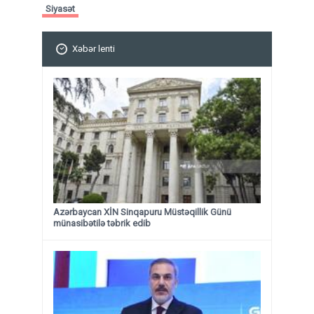
Siyasət
Xəbər lenti
Azərbaycan XİN Sinqapuru Müstəqillik Günü
münasibətilə təbrik edib