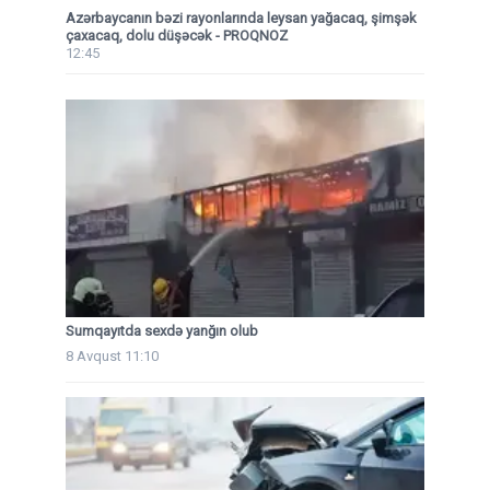
Azərbaycanın bəzi rayonlarında leysan yağacaq, şimşək
çaxacaq, dolu düşəcək - PROQNOZ
12:45
Sumqayıtda sexdə yanğın olub
8 Avqust 11:10