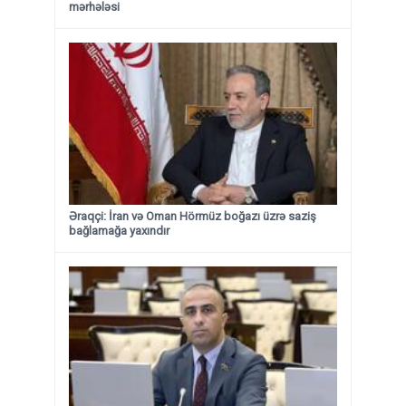
mərhələsi
Əraqçi: İran və Oman Hörmüz boğazı üzrə saziş
bağlamağa yaxındır