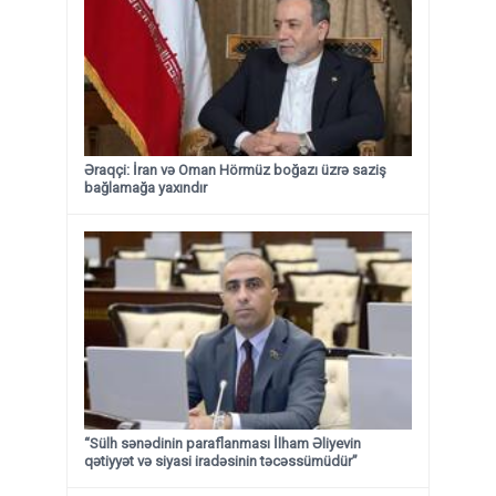
Əraqçi: İran və Oman Hörmüz boğazı üzrə saziş
bağlamağa yaxındır
“Sülh sənədinin paraflanması İlham Əliyevin
qətiyyət və siyasi iradəsinin təcəssümüdür”