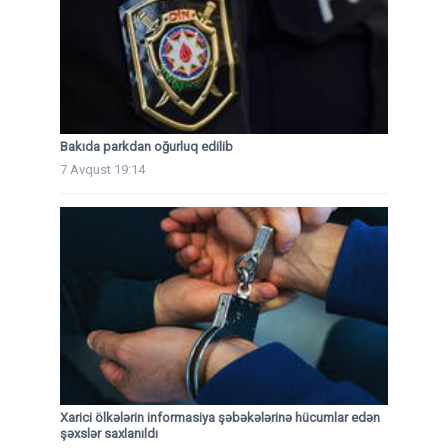
Bakıda parkdan oğurluq edilib
7 Avqust 19:14
Xarici ölkələrin informasiya şəbəkələrinə hücumlar edən
şəxslər saxlanıldı