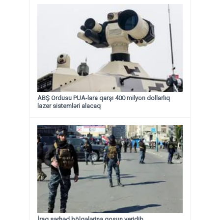
ABŞ Ordusu PUA-lara qarşı 400 milyon dollarlıq
lazer sistemləri alacaq
İraq sərhəd bölgələrinə qoşun yeridib