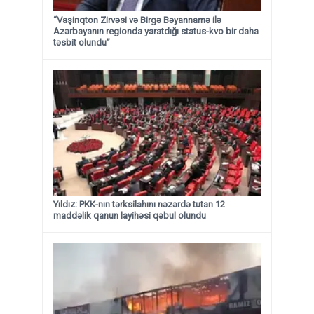
“Vaşinqton Zirvəsi və Birgə Bəyannamə ilə
Azərbayanın regionda yaratdığı status-kvo bir daha
təsbit olundu”
Yıldız: PKK-nın tərksilahını nəzərdə tutan 12
maddəlik qanun layihəsi qəbul olundu ​​​​​​​