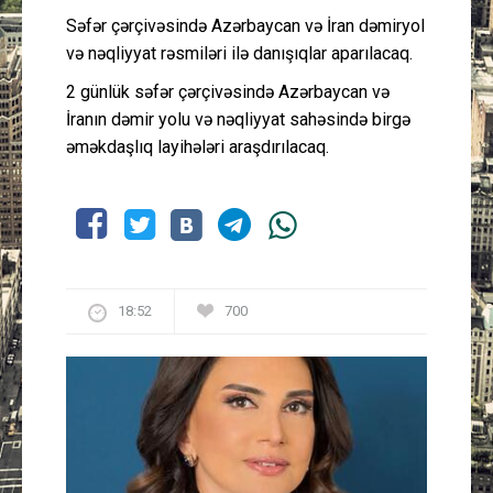
Səfər çərçivəsində Azərbaycan və İran dəmiryol
və nəqliyyat rəsmiləri ilə danışıqlar aparılacaq.
2 günlük səfər çərçivəsində Azərbaycan və
İranın dəmir yolu və nəqliyyat sahəsində birgə
əməkdaşlıq layihələri araşdırılacaq.
18:52
700