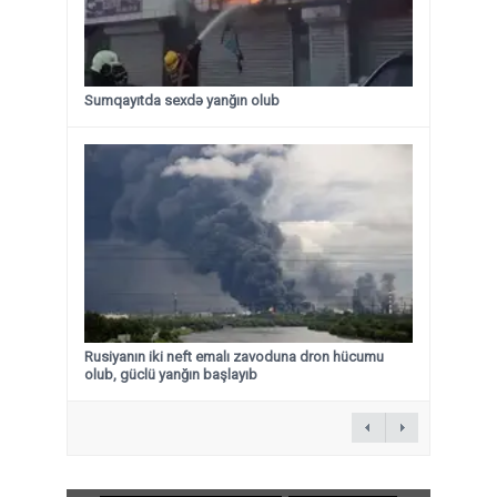
Sumqayıtda sexdə yanğın olub
Rusiyanın iki neft emalı zavoduna dron hücumu
olub, güclü yanğın başlayıb