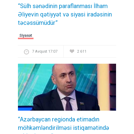
“Sülh sənədinin paraflanması İlham
Əliyevin qətiyyət və siyasi iradəsinin
təcəssümüdür”
Siyasət
7 Avqust 17:07
2 611
“Azərbaycan regionda etimadın
möhkəmləndirilməsi istiqamətində