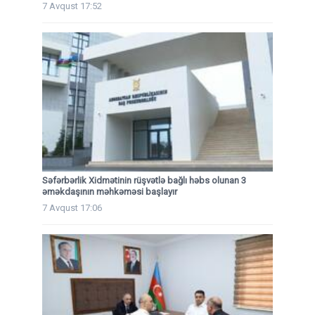
7 Avqust 17:52
Səfərbərlik Xidmətinin rüşvətlə bağlı həbs olunan 3
əməkdaşının məhkəməsi başlayır
7 Avqust 17:06