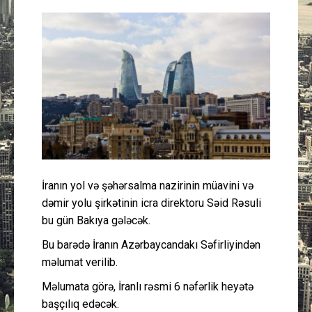
Güney Azərbaycan
Mədəniyyət
Müsahibə
İdman
Layihə
İranın yol və şəhərsalma nazirinin müavini və
Gündəm
dəmir yolu şirkətinin icra direktoru Səid Rəsuli
bu gün Bakıya gələcək.
Cəmiyyət
Bu barədə İranın Azərbaycandakı Səfirliyindən
məlumat verilib.
Peşə etikası
Məlumata görə, İranlı rəsmi 6 nəfərlik heyətə
Əlaqə
başçılıq edəcək.