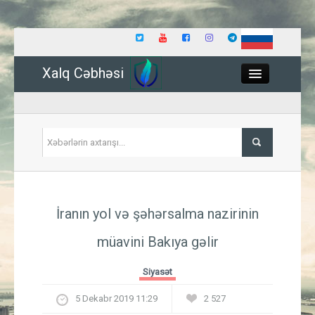
Xalq Cəbhəsi
Close
Siyasət
İranın yol və şəhərsalma nazirinin
İqtisadiyyat
müavini Bakıya gəlir
Dünya
Siyasət
Hadisə
5 Dekabr 2019 11:29
2 527