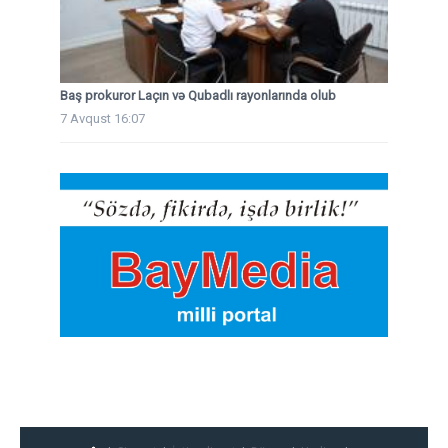
Baş prokuror Laçın və Qubadlı rayonlarında olub
7 Avqust 16:07