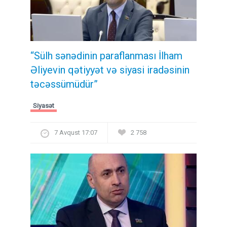
“Sülh sənədinin paraflanması İlham
Əliyevin qətiyyət və siyasi iradəsinin
təcəssümüdür”
Siyasət
7 Avqust 17:07
2 758