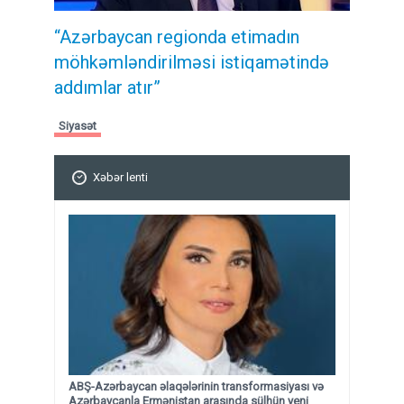
“Azərbaycan regionda etimadın
möhkəmləndirilməsi istiqamətində
addımlar atır”
Siyasət
Xəbər lenti
ABŞ-Azərbaycan əlaqələrinin transformasiyası və
Azərbaycanla Ermənistan arasında sülhün yeni