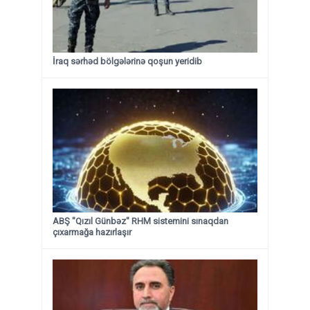
İraq sərhəd bölgələrinə qoşun yeridib
ABŞ "Qızıl Günbəz" RHM sistemini sınaqdan
çıxarmağa hazırlaşır