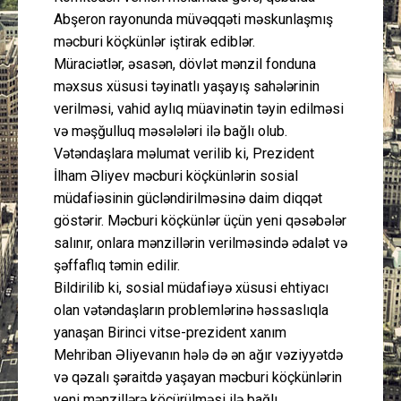
Abşeron rayonunda müvəqqəti məskunlaşmış
məcburi köçkünlər iştirak ediblər.
Müraciətlər, əsasən, dövlət mənzil fonduna
məxsus xüsusi təyinatlı yaşayış sahələrinin
verilməsi, vahid aylıq müavinətin təyin edilməsi
və məşğulluq məsələləri ilə bağlı olub.
Vətəndaşlara məlumat verilib ki, Prezident
İlham Əliyev məcburi köçkünlərin sosial
müdafiəsinin gücləndirilməsinə daim diqqət
göstərir. Məcburi köçkünlər üçün yeni qəsəbələr
salınır, onlara mənzillərin verilməsində ədalət və
şəffaflıq təmin edilir.
Bildirilib ki, sosial müdafiəyə xüsusi ehtiyacı
olan vətəndaşların problemlərinə həssaslıqla
yanaşan Birinci vitse-prezident xanım
Mehriban Əliyevanın hələ də ən ağır vəziyyətdə
və qəzalı şəraitdə yaşayan məcburi köçkünlərin
yeni mənzillərə köçürülməsi ilə bağlı