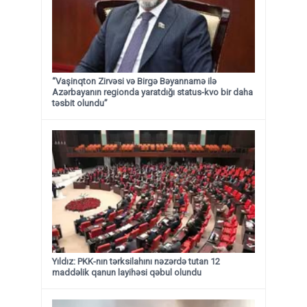
“Vaşinqton Zirvəsi və Birgə Bəyannamə ilə
Azərbayanın regionda yaratdığı status-kvo bir daha
təsbit olundu”
Yıldız: PKK-nın tərksilahını nəzərdə tutan 12
maddəlik qanun layihəsi qəbul olundu ​​​​​​​