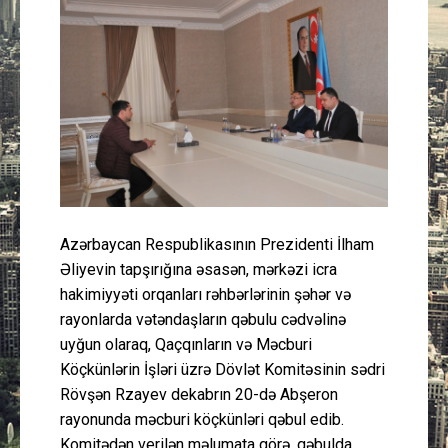
Güney Azərbaycan
Mədəniyyət
Müsahibə
İdman
Layihə
Azərbaycan Respublikasının Prezidenti İlham
Əliyevin tapşırığına əsasən, mərkəzi icra
Gündəm
hakimiyyəti orqanları rəhbərlərinin şəhər və
rayonlarda vətəndaşların qəbulu cədvəlinə
Cəmiyyət
uyğun olaraq, Qaçqınların və Məcburi
Köçkünlərin İşləri üzrə Dövlət Komitəsinin sədri
Peşə etikası
Rövşən Rzayev dekabrın 20-də Abşeron
rayonunda məcburi köçkünləri qəbul edib.
Əlaqə
Komitədən verilən məlumata görə, qəbulda