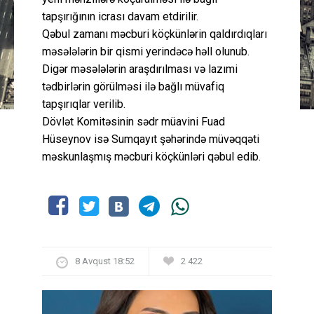
tapşırığının icrası davam etdirilir.
Qəbul zamanı məcburi köçkünlərin qaldırdıqları
məsələlərin bir qismi yerindəcə həll olunub.
Digər məsələlərin araşdırılması və lazımi
tədbirlərin görülməsi ilə bağlı müvafiq
tapşırıqlar verilib.
Dövlət Komitəsinin sədr müavini Fuad
Hüseynov isə Sumqayıt şəhərində müvəqqəti
məskunlaşmış məcburi köçkünləri qəbul edib.
8 Avqust 18:52
2 422