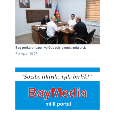
Baş prokuror Laçın və Qubadlı rayonlarında olub
7 Avqust 16:07