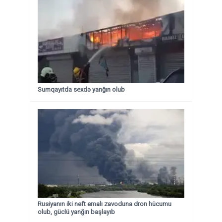
Sumqayıtda sexdə yanğın olub
Rusiyanın iki neft emalı zavoduna dron hücumu
olub, güclü yanğın başlayıb