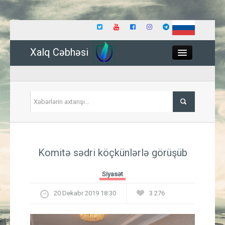
Xalq Cəbhəsi
Close
Siyasət
Komitə sədri köçkünlərlə görüşüb
İqtisadiyyat
Siyasət
Dünya
20 Dekabr 2019 18:30
3 276
Hadisə