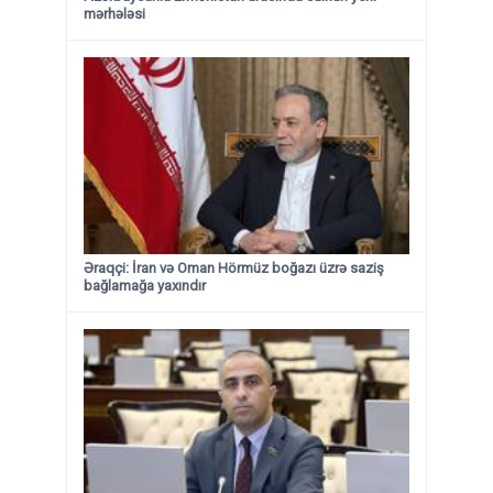
mərhələsi
Əraqçi: İran və Oman Hörmüz boğazı üzrə saziş
bağlamağa yaxındır