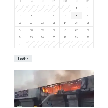
BE
ÇA
ÇƏ
CA
CÜ
ŞƏ
BZ
1
2
3
4
5
6
7
8
9
10
11
12
13
14
15
16
17
18
19
20
21
22
23
24
25
26
27
28
29
30
31
Hadisə