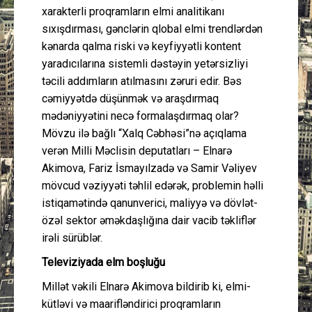
xarakterli proqramların elmi analitikanı
sıxışdırması, gənclərin qlobal elmi trendlərdən
kənarda qalma riski və keyfiyyətli kontent
yaradıcılarına sistemli dəstəyin yetərsizliyi
təcili addımların atılmasını zəruri edir. Bəs
cəmiyyətdə düşünmək və araşdırmaq
mədəniyyətini necə formalaşdırmaq olar?
Mövzu ilə bağlı “Xalq Cəbhəsi”nə açıqlama
verən Milli Məclisin deputatları – Elnarə
Akimova, Fariz İsmayılzadə və Samir Vəliyev
mövcud vəziyyəti təhlil edərək, problemin həlli
istiqamətində qanunverici, maliyyə və dövlət-
özəl sektor əməkdaşlığına dair vacib təkliflər
irəli sürüblər.
Televiziyada elm boşluğu
Millət vəkili Elnarə Akimova bildirib ki, elmi-
kütləvi və maarifləndirici proqramların