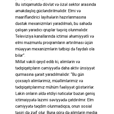
Bu istiqamətdə dövlət və özəl sektor arasında
əməkdaşlıq gücləndirilməlidir. Elmi və
maarifləndirici layihələrin hazırlanmasına
dəstək mexanizmləri yaradılmalı, bu sahədə
çalışan yaradıcı qruplar təşviq olunmalıdır.
Televiziya kanallarında ictimai əhəmiyyətli və
elmi məzmunlu proqramların artırılması üçün
müəyyən mexanizmlərin tətbiqi də faydalı ola
bilər”.
Millət vəkili qeyd edib ki, alimlərin və
tədqiqatçıların cəmiyyətlə daha aktiv ünsiyyət
qurmasına şərait yaradılmalıdır: “Bu gün
çoxsaylı alimlərimiz, müəllimlərimiz və
tədqiqatçılarımız mühüm fəaliyyət göstərirlər.
Lakin onların əldə etdiyi nəticələr bəzən geniş
ictimaiyyətə lazımi səviyyədə çatdırılmır. Elm
cəmiyyətə təqdim olunmadıqca, onun sosial
təsiri də zəif olur. Buna görə də alimlərin media