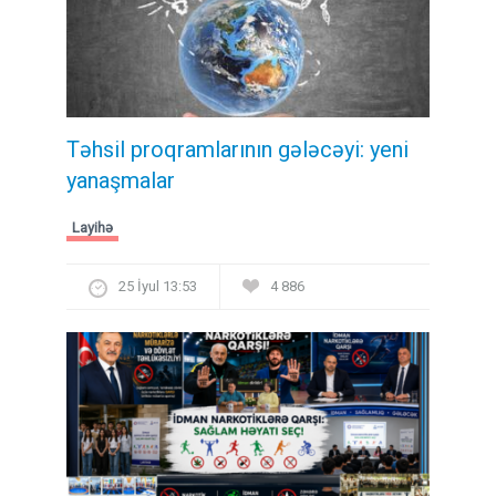
Təhsil proqramlarının gələcəyi: yeni
yanaşmalar
Layihə
25 İyul 13:53
4 886