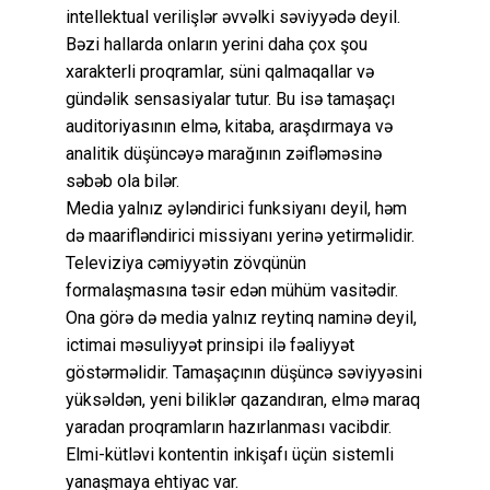
intellektual verilişlər əvvəlki səviyyədə deyil.
Bəzi hallarda onların yerini daha çox şou
xarakterli proqramlar, süni qalmaqallar və
gündəlik sensasiyalar tutur. Bu isə tamaşaçı
auditoriyasının elmə, kitaba, araşdırmaya və
analitik düşüncəyə marağının zəifləməsinə
səbəb ola bilər.
Media yalnız əyləndirici funksiyanı deyil, həm
də maarifləndirici missiyanı yerinə yetirməlidir.
Televiziya cəmiyyətin zövqünün
formalaşmasına təsir edən mühüm vasitədir.
Ona görə də media yalnız reytinq naminə deyil,
ictimai məsuliyyət prinsipi ilə fəaliyyət
göstərməlidir. Tamaşaçının düşüncə səviyyəsini
yüksəldən, yeni biliklər qazandıran, elmə maraq
yaradan proqramların hazırlanması vacibdir.
Elmi-kütləvi kontentin inkişafı üçün sistemli
yanaşmaya ehtiyac var.