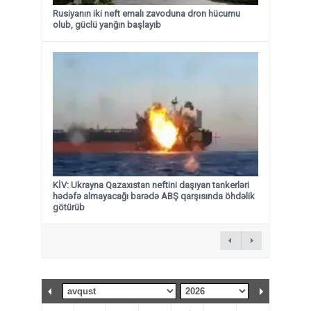
Rusiyanın iki neft emalı zavoduna dron hücumu
olub, güclü yanğın başlayıb
KİV: Ukrayna Qazaxıstan neftini daşıyan tankerləri
hədəfə almayacağı barədə ABŞ qarşısında öhdəlik
götürüb