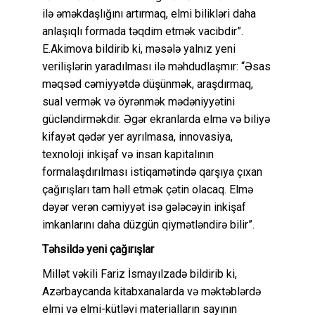
ilə əməkdaşlığını artırmaq, elmi bilikləri daha
anlaşıqlı formada təqdim etmək vacibdir”.
E.Akimova bildirib ki, məsələ yalnız yeni
verilişlərin yaradılması ilə məhdudlaşmır: “Əsas
məqsəd cəmiyyətdə düşünmək, araşdırmaq,
sual vermək və öyrənmək mədəniyyətini
gücləndirməkdir. Əgər ekranlarda elmə və biliyə
kifayət qədər yer ayrılmasa, innovasiya,
texnoloji inkişaf və insan kapitalının
formalaşdırılması istiqamətində qarşıya çıxan
çağırışları tam həll etmək çətin olacaq. Elmə
dəyər verən cəmiyyət isə gələcəyin inkişaf
imkanlarını daha düzgün qiymətləndirə bilir”.
Təhsildə yeni çağırışlar
Millət vəkili Fariz İsmayılzadə bildirib ki,
Azərbaycanda kitabxanalarda və məktəblərdə
elmi və elmi-kütləvi materialların sayının