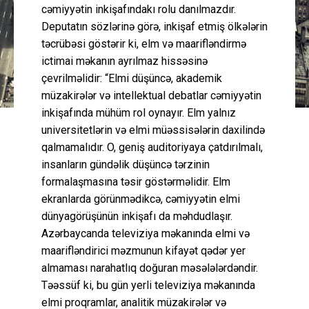
cəmiyyətin inkişafındakı rolu danılmazdır.
Deputatın sözlərinə görə, inkişaf etmiş ölkələrin
təcrübəsi göstərir ki, elm və maarifləndirmə
ictimai məkanın ayrılmaz hissəsinə
çevrilməlidir: “Elmi düşüncə, akademik
müzakirələr və intellektual debatlar cəmiyyətin
inkişafında mühüm rol oynayır. Elm yalnız
universitetlərin və elmi müəssisələrin daxilində
qalmamalıdır. O, geniş auditoriyaya çatdırılmalı,
insanların gündəlik düşüncə tərzinin
formalaşmasına təsir göstərməlidir. Elm
ekranlarda görünmədikcə, cəmiyyətin elmi
dünyagörüşünün inkişafı da məhdudlaşır.
Azərbaycanda televiziya məkanında elmi və
maarifləndirici məzmunun kifayət qədər yer
almaması narahatlıq doğuran məsələlərdəndir.
Təəssüf ki, bu gün yerli televiziya məkanında
elmi proqramlar, analitik müzakirələr və