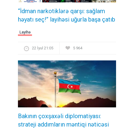
“İdman narkotiklərə qarşı: sağlam
həyatı seç!” layihəsi uğurla başa çatıb
Layihə
22 İyul 21:05
5 964
Bakının çoxşaxəli diplomatiyası:
strateji addımların məntiqi nəticəsi