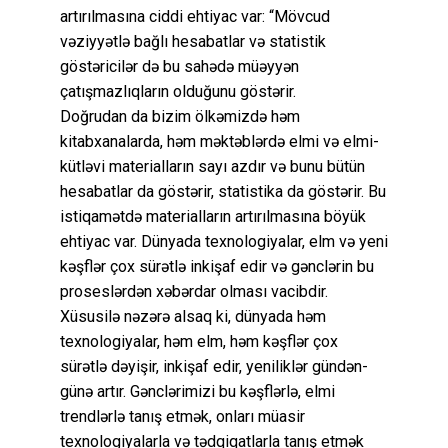
artırılmasına ciddi ehtiyac var: “Mövcud
vəziyyətlə bağlı hesabatlar və statistik
göstəricilər də bu sahədə müəyyən
çatışmazlıqların olduğunu göstərir.
Doğrudan da bizim ölkəmizdə həm
kitabxanalarda, həm məktəblərdə elmi və elmi-
kütləvi materialların sayı azdır və bunu bütün
hesabatlar da göstərir, statistika da göstərir. Bu
istiqamətdə materialların artırılmasına böyük
ehtiyac var. Dünyada texnologiyalar, elm və yeni
kəşflər çox sürətlə inkişaf edir və gənclərin bu
proseslərdən xəbərdar olması vacibdir.
Xüsusilə nəzərə alsaq ki, dünyada həm
texnologiyalar, həm elm, həm kəşflər çox
sürətlə dəyişir, inkişaf edir, yeniliklər gündən-
günə artır. Gənclərimizi bu kəşflərlə, elmi
trendlərlə tanış etmək, onları müasir
texnologiyalarla və tədqiqatlarla tanış etmək