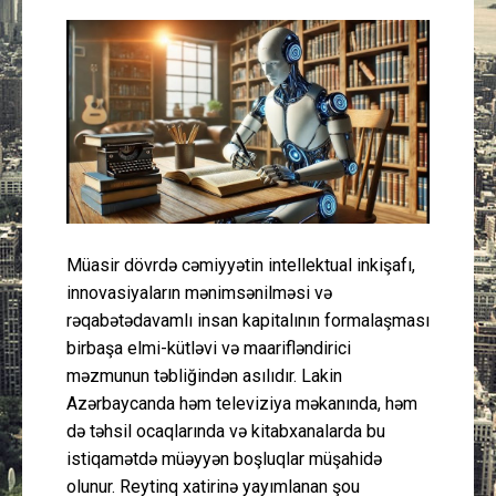
Güney Azərbaycan
Mədəniyyət
Müsahibə
İdman
Layihə
Müasir dövrdə cəmiyyətin intellektual inkişafı,
innovasiyaların mənimsənilməsi və
Gündəm
rəqabətədavamlı insan kapitalının formalaşması
birbaşa elmi-kütləvi və maarifləndirici
Cəmiyyət
məzmunun təbliğindən asılıdır. Lakin
Azərbaycanda həm televiziya məkanında, həm
Peşə etikası
də təhsil ocaqlarında və kitabxanalarda bu
istiqamətdə müəyyən boşluqlar müşahidə
Əlaqə
olunur. Reytinq xatirinə yayımlanan şou