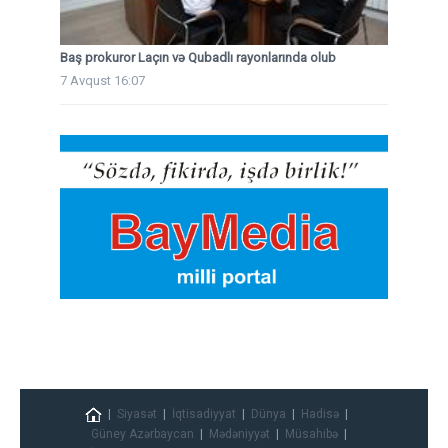
Baş prokuror Laçın və Qubadlı rayonlarında olub
7 Avqust 16:07
Siyasət
İqtisadiyyat
Dünya
Hadisə
Güney Azərbaycan
Mədəniyyət
Müsahibə