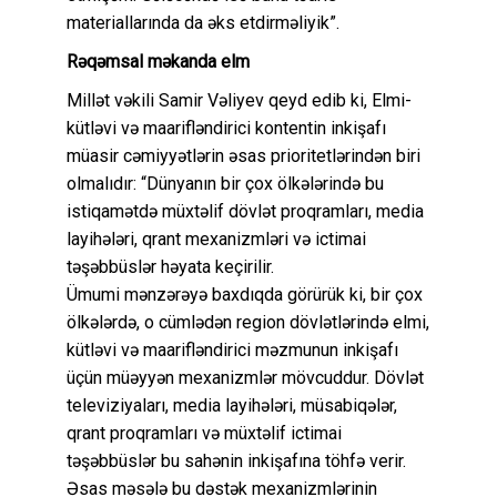
materiallarında da əks etdirməliyik”.
Rəqəmsal məkanda elm
Millət vəkili Samir Vəliyev qeyd edib ki, Elmi-
kütləvi və maarifləndirici kontentin inkişafı
müasir cəmiyyətlərin əsas prioritetlərindən biri
olmalıdır: “Dünyanın bir çox ölkələrində bu
istiqamətdə müxtəlif dövlət proqramları, media
layihələri, qrant mexanizmləri və ictimai
təşəbbüslər həyata keçirilir.
Ümumi mənzərəyə baxdıqda görürük ki, bir çox
ölkələrdə, o cümlədən region dövlətlərində elmi,
kütləvi və maarifləndirici məzmunun inkişafı
üçün müəyyən mexanizmlər mövcuddur. Dövlət
televiziyaları, media layihələri, müsabiqələr,
qrant proqramları və müxtəlif ictimai
təşəbbüslər bu sahənin inkişafına töhfə verir.
Əsas məsələ bu dəstək mexanizmlərinin