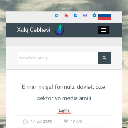
Xalq Cəbhəsi
Close
Siyasət
Elmin inkişaf formulu: dövlət, özəl
İqtisadiyyat
sektor və media amili
Dünya
Layihə
Hadisə
17 İyun 23:00
13 475