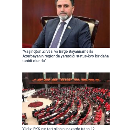
“Vaşinqton Zirvəsi və Birgə Bəyannamə ilə
Azərbayanın regionda yaratdığı status-kvo bir daha
təsbit olundu”
Yıldız: PKK-nın tərksilahını nəzərdə tutan 12