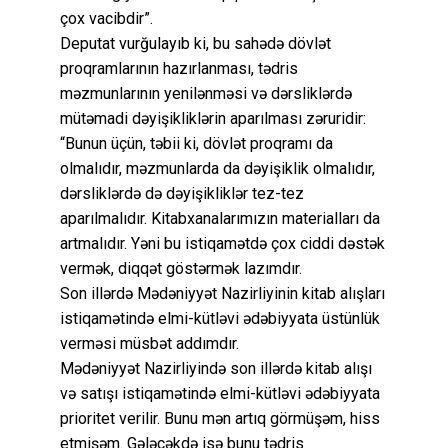
çox vacibdir”.
Deputat vurğulayıb ki, bu sahədə dövlət
proqramlarının hazırlanması, tədris
məzmunlarının yenilənməsi və dərsliklərdə
mütəmadi dəyişikliklərin aparılması zəruridir:
“Bunun üçün, təbii ki, dövlət proqramı da
olmalıdır, məzmunlarda da dəyişiklik olmalıdır,
dərsliklərdə də dəyişikliklər tez-tez
aparılmalıdır. Kitabxanalarımızın materialları da
artmalıdır. Yəni bu istiqamətdə çox ciddi dəstək
vermək, diqqət göstərmək lazımdır.
Son illərdə Mədəniyyət Nazirliyinin kitab alışları
istiqamətində elmi-kütləvi ədəbiyyata üstünlük
verməsi müsbət addımdır.
Mədəniyyət Nazirliyində son illərdə kitab alışı
və satışı istiqamətində elmi-kütləvi ədəbiyyata
prioritet verilir. Bunu mən artıq görmüşəm, hiss
etmişəm. Gələcəkdə isə bunu tədris