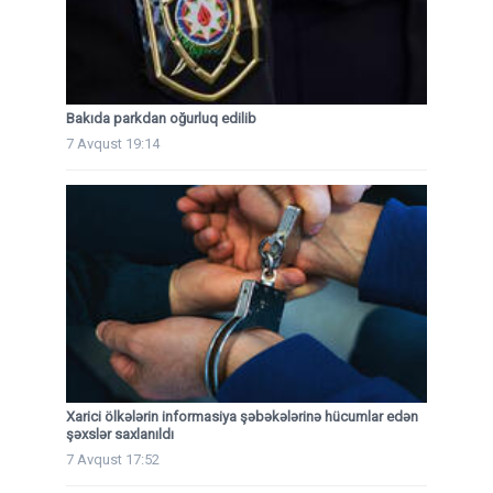
Bakıda parkdan oğurluq edilib
7 Avqust 19:14
Xarici ölkələrin informasiya şəbəkələrinə hücumlar edən
şəxslər saxlanıldı
7 Avqust 17:52