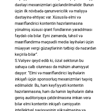
dəstəyi mexanizmləri gücləndirilməlidir. Bunun
üçün ilk növbədə qanunvericilik və maliyyə
dəstəyinə ehtiyac var. Xüsusilə elmi və
maarifləndirici kontentin hazırlanmasına
yönəlmiş xüsusi qrant fondlarının yaradılması
faydalı ola bilər. Eyni zamanda, təhsil və
maarifləndirmə məqsədli media layihələri üçün
müəyyən vergi güzəştlərinin tətbiqi də nəzərdən
keçirilə bilər”.
S.Vəliyev qeyd edib ki, özəl sektorun bu
sahəyə cəlb olunması da mühüm əhəmiyyət
daşıyır: “Elmi və maarifləndirici layihələrin
inkişafı üçün sponsorluq mexanizmləri təşviq
edilməlidir. Bu, həm keyfiyyətli kontentin
hazırlanmasına, həm də həmin layihələrin daha
geniş auditoriyaya çatdırılmasına imkan verə
bilər elmi kontentin inkişafı cəmiyyətin
intellektual səviyyəsinin yüksəlməsinə və