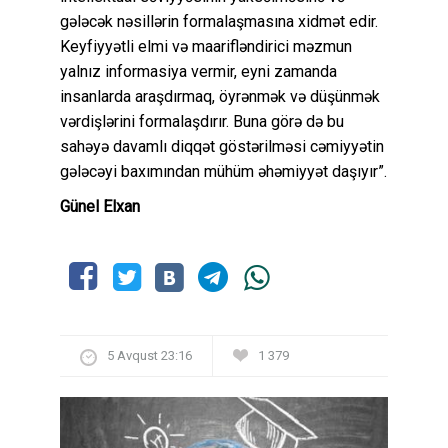
gələcək nəsillərin formalaşmasına xidmət edir.
Keyfiyyətli elmi və maarifləndirici məzmun
yalnız informasiya vermir, eyni zamanda
insanlarda araşdırmaq, öyrənmək və düşünmək
vərdişlərini formalaşdırır. Buna görə də bu
sahəyə davamlı diqqət göstərilməsi cəmiyyətin
gələcəyi baxımından mühüm əhəmiyyət daşıyır”.
Günel Elxan
5 Avqust 23:16
1 379