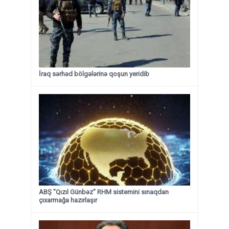
İraq sərhəd bölgələrinə qoşun yeridib
ABŞ "Qızıl Günbəz" RHM sistemini sınaqdan
çıxarmağa hazırlaşır