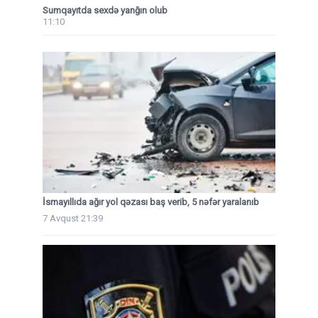
Sumqayıtda sexdə yanğın olub
11:10
İsmayıllıda ağır yol qəzası baş verib, 5 nəfər yaralanıb
7 Avqust 21:39