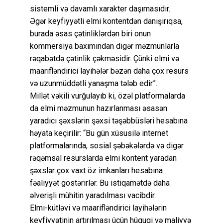
sistemli və davamlı xarakter daşımasıdır.
Əgər keyfiyyətli elmi kontentdən danışırıqsa,
burada əsas çətinliklərdən biri onun
kommersiya baxımından digər məzmunlarla
rəqabətdə çətinlik çəkməsidir. Çünki elmi və
maarifləndirici layihələr bəzən daha çox resurs
və uzunmüddətli yanaşma tələb edir”.
Millət vəkili vurğulayıb ki, özəl platformalarda
da elmi məzmunun hazırlanması əsasən
yaradıcı şəxslərin şəxsi təşəbbüsləri hesabına
həyata keçirilir: “Bu gün xüsusilə internet
platformalarında, sosial şəbəkələrdə və digər
rəqəmsal resurslarda elmi kontent yaradan
şəxslər çox vaxt öz imkanları hesabına
fəaliyyət göstərirlər. Bu istiqamətdə daha
əlverişli mühitin yaradılması vacibdir.
Elmi-kütləvi və maarifləndirici layihələrin
keyfiyyətinin artırılması üçün hüquqi və maliyyə