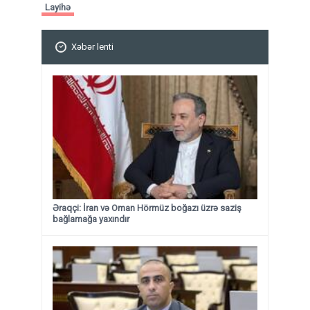
Layihə
Xəbər lenti
Əraqçi: İran və Oman Hörmüz boğazı üzrə saziş
bağlamağa yaxındır