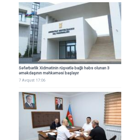
Səfərbərlik Xidmətinin rüşvətlə bağlı həbs olunan 3
əməkdaşının məhkəməsi başlayır
7 Avqust 17:06