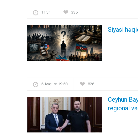
11:31
336
Siyasi həqi
6 Avqust 19:58
826
Ceyhun Bay
regional və