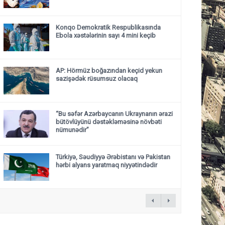
Konqo Demokratik Respublikasında
Ebola xəstələrinin sayı 4 mini keçib
AP: Hörmüz boğazından keçid yekun
sazişədək rüsumsuz olacaq
“Bu səfər Azərbaycanın Ukraynanın ərazi
bütövlüyünü dəstəkləməsinə növbəti
nümunədir”
Türkiyə, Səudiyyə Ərəbistanı və Pakistan
hərbi alyans yaratmaq niyyətindədir