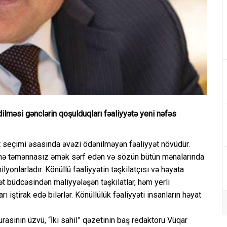
edilməsi gənclərin qoşulduqları fəaliyyətə yeni nəfəs
t seçimi əsasında əvəzi ödənilməyən fəaliyyət növüdür.
inə təmənnasız əmək sərf edən və sözün bütün mənalarında
yonlarladır. Könüllü fəaliyyətin təşkilatçısı və həyata
t büdcəsindən maliyyələşən təşkilatlar, həm yerli
 iştirak edə bilərlər. Könüllülük fəaliyyəti insanların həyat
urasının üzvü, “İki sahil” qəzetinin baş redaktoru Vüqar