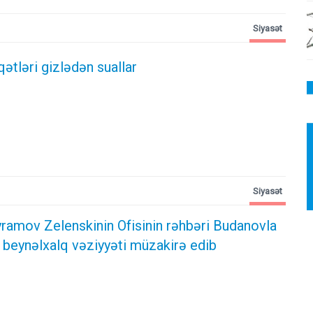
Siyasət
qətləri gizlədən suallar
Siyasət
ramov Zelenskinin Ofisinin rəhbəri Budanovla
 beynəlxalq vəziyyəti müzakirə edib