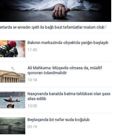
ərtərdə ər-arvadın qətli ilə bağlı bəzi təfərrüatlar məlum olub
11:47
Bakının mərkəzində obyektdə yanğın başlayıb
11:45
Ali Məhkəmə: Müqavilə olmasa da, müəllif
qonorarı ödənilməlidir
10:18
Naxçıvanda kanalda batma təhlükəsi olan şəxs
xilas edilib
10:00
Beyləqanda bir nəfər suda boğulub
09:19