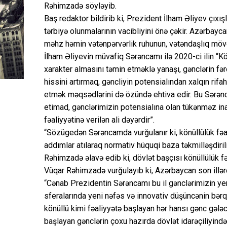
Rəhimzadə söyləyib.
Baş redaktor bildirib ki, Prezident İlham Əliyev çıxı
tərbiyə olunmalarının vacibliyini önə çəkir. Azərbayc
məhz həmin vətənpərvərlik ruhunun, vətəndaşlıq mövqe
İlham Əliyevin müvafiq Sərəncamı ilə 2020-ci ilin “Kö
xarakter almasını təmin etməklə yanaşı, gənclərin fər
hissini artırmaq, gəncliyin potensialından xalqın rifa
etmək məqsədlərini də özündə ehtiva edir. Bu Sərən
etimad, gənclərimizin potensialına olan tükənməz ina
fəaliyyətinə verilən ali dəyərdir”.
“Sözügedən Sərəncamda vurğulanır ki, könüllülük fəal
addımlar atılaraq normativ hüquqi baza təkmilləşdiril
Rəhimzadə əlavə edib ki, dövlət başçısı könüllülük f
Vüqar Rəhimzadə vurğulayıb ki, Azərbaycan son illərd
“Cənab Prezidentin Sərəncamı bu il gənclərimizin yen
sferalarında yeni nəfəs və innovativ düşüncənin bərqər
könüllü kimi fəaliyyətə başlayan hər hansı gənc gələcə
başlayan gənclərin çoxu hazırda dövlət idarəçiliyində 