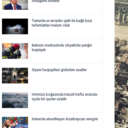
olduğunu bildirib
Tərtərdə ər-arvadın qətli ilə bağlı bəzi
təfərrüatlar məlum olub
Bakının mərkəzində obyektdə yanğın
başlayıb
Siyasi həqiqətləri gizlədən suallar
Hörmüz boğazında tranzit həftə ərzində
üçdə bir qədər azalıb
Kətanda əbədiləşən Azərbaycan sevgisi