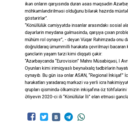
ikən onların qarşısında duran əsas məqsədin Azərbay
möhkəmləndirilməsi olduğunu bilərək hazırda müxtəli
göstərirlər”.
“Könüllülük cəmiyyətdə insanlar arasındakı sosial ə
dəyərlərin meydana gəlməsində, qarşıya çıxan proble
mühüm rol oynayır”, - deyən Vüqar Rəhimzadə onu da 
doğruldaraq ümummilli hərəkata çevrilməyi bacaran 
gənclərin yaşam tərzi kimi diqqəti çəkir:
“Azərbaycanda “Eurovision” Mahnı Müsabiqəsi, I Avrop
Oyunları kimi irimiqyaslı beynəlxalq tədbirlərin həyat
oynayıb. Bu gün isə onlar ASAN, “Regional İnkişaf” İcti
hərəkatları yaradaraq mərkəzi və yerli icra hakimiyyət
qrupları qismində ölkəmizin inkişafına öz töhfələrin
Əliyevin 2020-ci ili “Könüllülər İli” elan etməsi gəncl