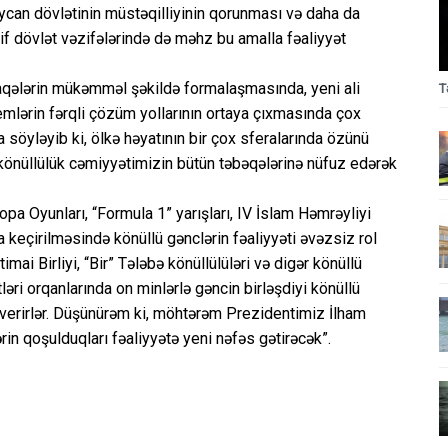
can dövlətinin müstəqilliyinin qorunması və daha da
f dövlət vəzifələrində də məhz bu amalla fəaliyyət
laqələrin mükəmməl şəkildə formalaşmasında, yeni ali
T
mlərin fərqli çözüm yollarının ortaya çıxmasında çox
söyləyib ki, ölkə həyatının bir çox sferalarında özünü
könüllülük cəmiyyətimizin bütün təbəqələrinə nüfuz edərək
a Oyunları, “Formula 1” yarışları, IV İslam Həmrəyliyi
a keçirilməsində könüllü gənclərin fəaliyyəti əvəzsiz rol
mai Birliyi, “Bir” Tələbə könüllülüləri və digər könüllü
ləri orqanlarında on minlərlə gəncin birləşdiyi könüllü
i verirlər. Düşünürəm ki, möhtərəm Prezidentimiz İlham
ərin qoşulduqları fəaliyyətə yeni nəfəs gətirəcək”.