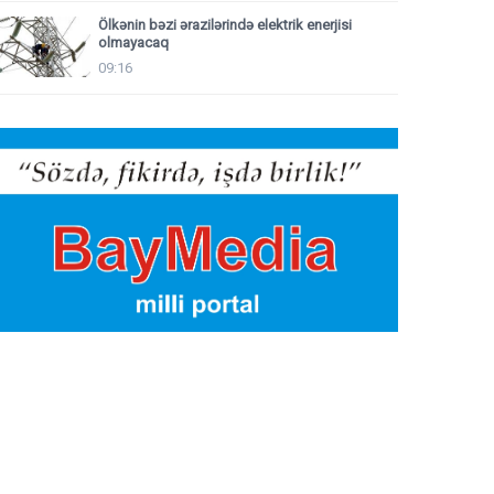
Ölkənin bəzi ərazilərində elektrik enerjisi
olmayacaq
09:16