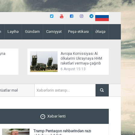
n
Layihə
Gündəm
Cəmiyyət
Peşə etikası
Əlaqə
ayna
Avropa Komissiyası Aİ
ölkələrini Ukraynaya HHM
raketləri verməyə çağırıb
6 Avqust 15:13
atlar məlum olub
Bakının mərkəzində obyekt
Xəbər lenti
Tramp Pentaqon rəhbərindən razı