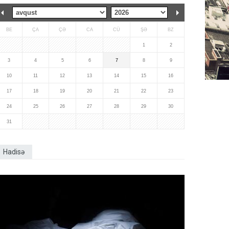
BE
ÇA
ÇƏ
CA
CÜ
ŞƏ
BZ
1
2
3
4
5
6
7
8
9
10
11
12
13
14
15
16
17
18
19
20
21
22
23
24
25
26
27
28
29
30
31
Hadisə