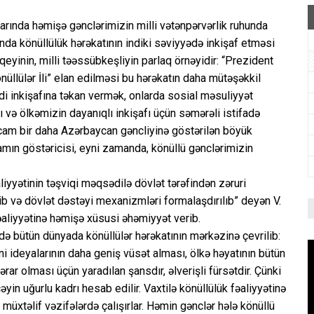
şlarında həmişə gənclərimizin milli vətənpərvərlik ruhunda
anda könüllülük hərəkatının indiki səviyyədə inkişaf etməsi
yinin, milli təəssübkeşliyin parlaq örnəyidir: “Prezident
nüllülər İli” elan edilməsi bu hərəkatın daha mütəşəkkil
di inkişafına təkan vermək, onlarda sosial məsuliyyət
hı və ölkəmizin dayanıqlı inkişafı üçün səmərəli istifadə
cam bir daha Azərbaycan gəncliyinə göstərilən böyük
mın göstəricisi, eyni zamanda, könüllü gənclərimizin
iyyətinin təşviqi məqsədilə dövlət tərəfindən zəruri
ib və dövlət dəstəyi mexanizmləri formalaşdırılıb” deyən V.
əaliyyətinə həmişə xüsusi əhəmiyyət verib.
ə bütün dünyada könüllülər hərəkatının mərkəzinə çevrilib:
i ideyalarının daha geniş vüsət alması, ölkə həyatının bütün
ar olması üçün yaradılan şansdır, əlverişli fürsətdir. Çünki
yin uğurlu kadrı hesab edilir. Vaxtilə könüllülük fəaliyyətinə
müxtəlif vəzifələrdə çalışırlar. Həmin gənclər hələ könüllü