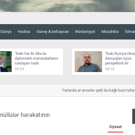
Dünya
Hadisə
Güney Azərbaycan
Mədəniyyət
Müsahibə
İdma
“Bakı hər iki ölkə ilə
"Bakı Rusiya-Ukr
diplomatik münasibətlərini
danışıqları üçün
saxlayan nadir
perspektivli bir
dövlətlərdəndir”
platformadır"
09:59
08:18
Tərtərdə ər-arvadın qətli ilə bağlı bəzi təfərrü
üllülər hərəkatının
Siyasət