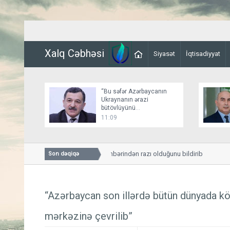
Xalq Cəbhəsi
Siyasət
İqtisadiyyat
“Bu səfər Azərbaycanın
Ukraynanın ərazi
bütövlüyünü
dəstəkləməsinə növbəti
11:09
nümunədir”
Tramp Pentaqon rəhbərindən razı olduğunu bildirib
Son dəqiqə
“Azərbaycan son illərdə bütün dünyada kön
mərkəzinə çevrilib”