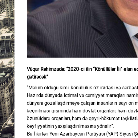
Vüqar Rəhimzadə: “2020-ci ilin “Könüllülər İli” elan 
gətirəcək”
“Məlum olduğu kimi, könüllülük öz iradəsi və sərbəs
Hazırda dünyada ictimai və cəmiyyət maraqları nam
dünyanı gözəlləşdirməyə çalışan insanların sayı on mil
keçirilməsi qismində həm dövlət orqanları, həm dövlə
özünüidarə orqanları, həm də qeyri-hökumət təşkilatları
keyfiyyətinin yaxşılaşdırılmasına yönəlir”.
Bu fikirləri Yeni Azərbaycan Partiyası (YAP) Siyasi Ş