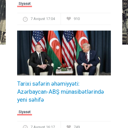
Siyasət
7 Avqust 17:04
910
Tarixi səfərin əhəmiyyəti:
Azərbaycan-ABŞ münasibətlərində
yeni səhifə
Siyasət
7 Avqust 16:17
749