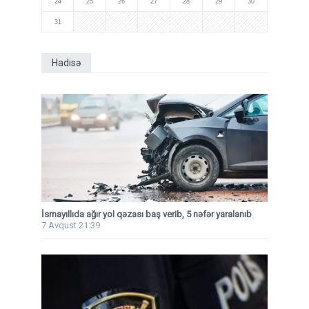
24
25
26
27
28
29
30
31
Hadisə
İsmayıllıda ağır yol qəzası baş verib, 5 nəfər yaralanıb
7 Avqust 21:39