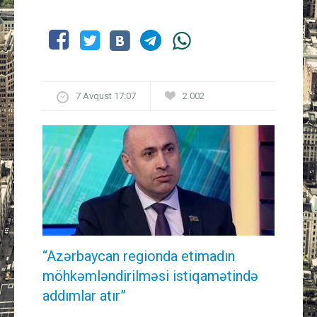
7 Avqust 17:07
2 002
“Azərbaycan regionda etimadın
möhkəmləndirilməsi istiqamətində
addımlar atır”