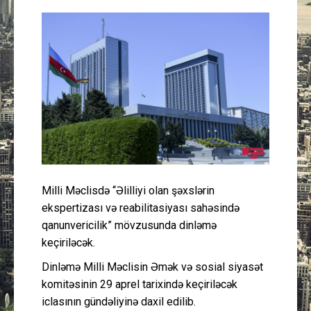
Güney Azərbaycan
Mədəniyyət
Müsahibə
İdman
Layihə
Milli Məclisdə “Əlilliyi olan şəxslərin
Gündəm
ekspertizası və reabilitasiyası sahəsində
qanunvericilik” mövzusunda dinləmə
Cəmiyyət
keçiriləcək.
Peşə etikası
Dinləmə Milli Məclisin Əmək və sosial siyasət
komitəsinin 29 aprel tarixində keçiriləcək
iclasının gündəliyinə daxil edilib.
Əlaqə