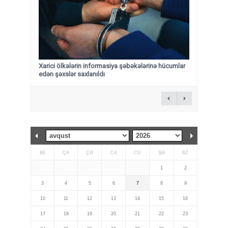
Xarici ölkələrin informasiya şəbəkələrinə hücumlar
edən şəxslər saxlanıldı
BE
ÇA
ÇƏ
CA
CÜ
ŞƏ
BZ
1
2
3
4
5
6
7
8
9
10
11
12
13
14
15
16
17
18
19
20
21
22
23