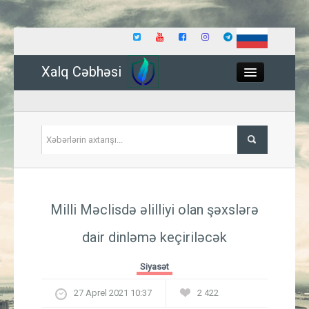
Xalq Cəbhəsi
Close
Siyasət
Milli Məclisdə əlilliyi olan şəxslərə
İqtisadiyyat
dair dinləmə keçiriləcək
Dünya
Siyasət
Hadisə
27 Aprel 2021 10:37
2 422