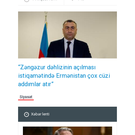
“Zəngəzur dəhlizinin açılması
istiqamətində Ermənistan çox cüzi
addımlar atır”
Siyasət
Xəbər lenti