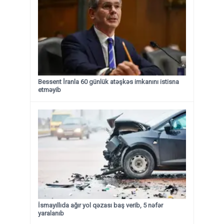
Bessent İranla 60 günlük atəşkəs imkanını istisna
etməyib
İsmayıllıda ağır yol qəzası baş verib, 5 nəfər
yaralanıb