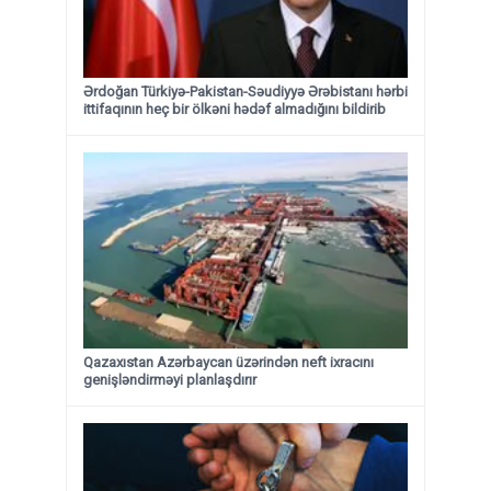
Ərdoğan Türkiyə-Pakistan-Səudiyyə Ərəbistanı hərbi
ittifaqının heç bir ölkəni hədəf almadığını bildirib
Qazaxıstan Azərbaycan üzərindən neft ixracını
genişləndirməyi planlaşdırır