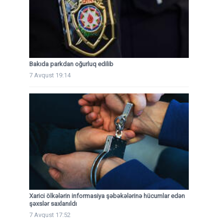
Bakıda parkdan oğurluq edilib
7 Avqust 19:14
Xarici ölkələrin informasiya şəbəkələrinə hücumlar edən
şəxslər saxlanıldı
7 Avqust 17:52