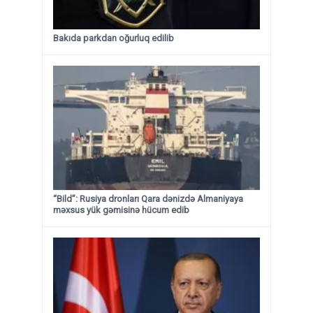
Bakıda parkdan oğurluq edilib
“Bild”: Rusiya dronları Qara dənizdə Almaniyaya
məxsus yük gəmisinə hücum edib