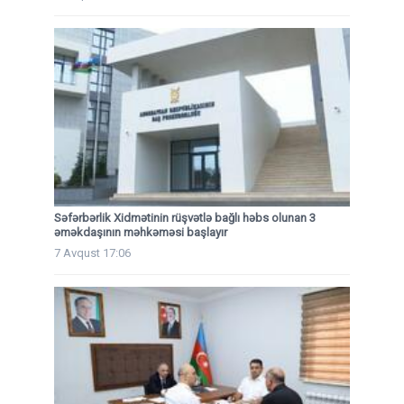
Səfərbərlik Xidmətinin rüşvətlə bağlı həbs olunan 3
əməkdaşının məhkəməsi başlayır
7 Avqust 17:06