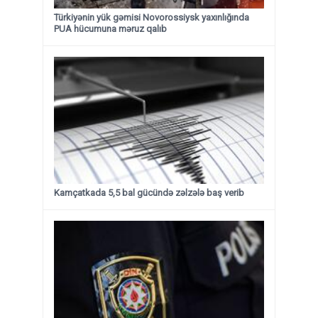
Türkiyənin yük gəmisi Novorossiysk yaxınlığında
PUA hücumuna məruz qalıb
Kamçatkada 5,5 bal gücündə zəlzələ baş verib