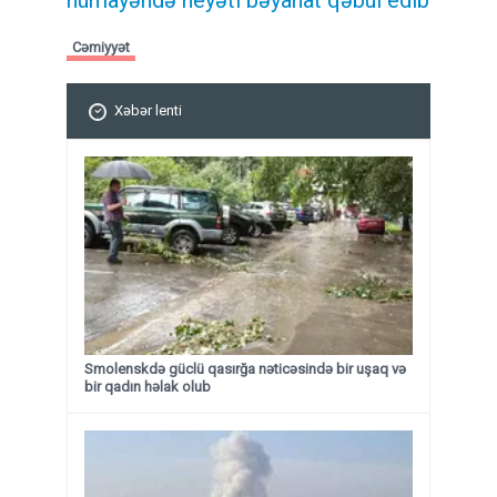
nümayəndə heyəti bəyanat qəbul edib
Cəmiyyət
Xəbər lenti
Smolenskdə güclü qasırğa nəticəsində bir uşaq və
bir qadın həlak olub