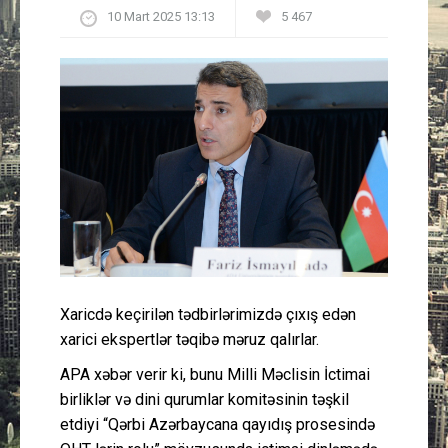
10 Mart 2025 13:13
5 467
Güney Azərbaycan
Mədəniyyət
Müsahibə
İdman
Layihə
Gündəm
Xaricdə keçirilən tədbirlərimizdə çıxış edən
Cəmiyyət
xarici ekspertlər təqibə məruz qalırlar.
APA xəbər verir ki, bunu Milli Məclisin İctimai
Peşə etikası
birliklər və dini qurumlar komitəsinin təşkil
etdiyi “Qərbi Azərbaycana qayıdış prosesində
Əlaqə