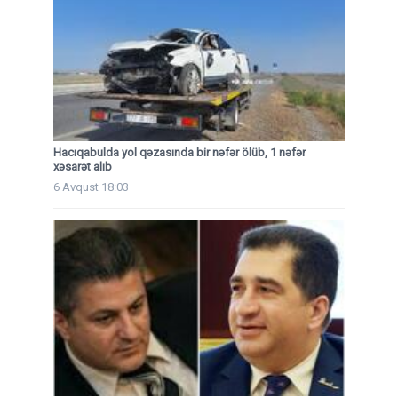
Hacıqabulda yol qəzasında bir nəfər ölüb, 1 nəfər
xəsarət alıb
6 Avqust 18:03