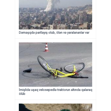
Dəməşqdə partlayış olub, ölən və yaralananlar var
İmişlidə uşaq velosepedlə traktorun altında qalaraq
ölüb