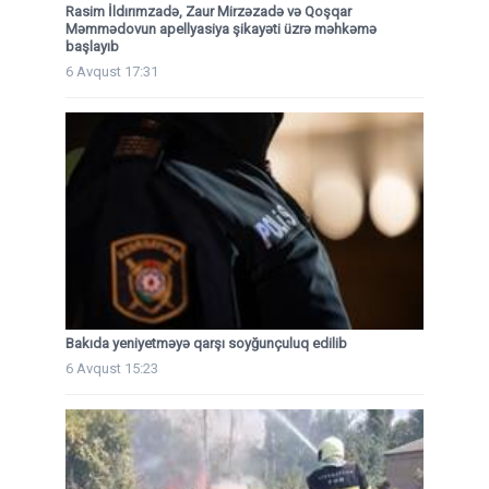
Rasim İldırımzadə, Zaur Mirzəzadə və Qoşqar
Məmmədovun apellyasiya şikayəti üzrə məhkəmə
başlayıb
6 Avqust 17:31
Bakıda yeniyetməyə qarşı soyğunçuluq edilib
6 Avqust 15:23