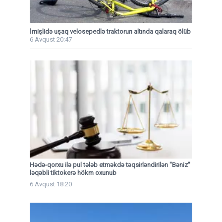
İmişlidə uşaq velosepedlə traktorun altında qalaraq ölüb
6 Avqust 20:47
Hədə-qorxu ilə pul tələb etməkdə təqsirləndirilən "Bəniz"
ləqəbli tiktokerə hökm oxunub
6 Avqust 18:20