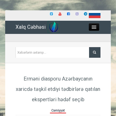
Xalq Cəbhəsi
Close
Siyasət
Erməni diasporu Azərbaycanın
İqtisadiyyat
xaricdə təşkil etdiyi tədbirlərə qatılan
Dünya
ekspertləri hədəf seçib
Hadisə
Cəmiyyət