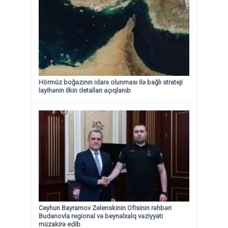
Hörmüz boğazının idarə olunması ilə bağlı strateji
layihənin ilkin detalları açıqlanıb
Ceyhun Bayramov Zelenskinin Ofisinin rəhbəri
Budanovla regional və beynəlxalq vəziyyəti
müzakirə edib