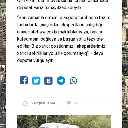
QHT-lərin rolu” mövzusunda ictimai dinləmədə
deputat Fariz İsmayılzadə deyib.
“Son zamanla erməni diasporu tərəfindən bizim
tədbirlərdə çıxış edən ekspertlərin çalışdığı
universitetlərə çoxlu məktublar yazır, onların
kafedrasını bağlayır və başqa yolla təzyiqlər
edirlər. Biz xarici dostlarımızı, ekspertlərimizi
xarici səfirliklər yolu ilə qorumalıyıq”, - deyə
deputat vurğulayıb.
6 Avqust 18:44
721