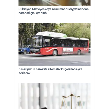
Rubinyan Matviyenkoya ixrac məhdudiyyətlərindən
narahatlığını çatdırıb
6 marşrutun hərəkəti alternativ küçələrlə təşkil
ediləcək