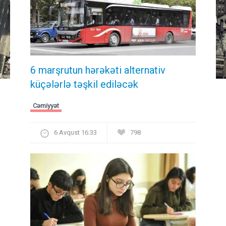
6 marşrutun hərəkəti alternativ
küçələrlə təşkil ediləcək
Cəmiyyət
6 Avqust 16:33
798