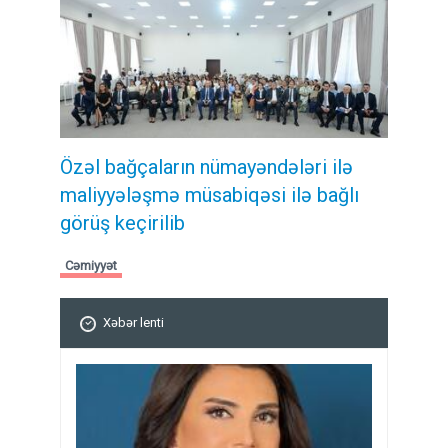
Özəl bağçaların nümayəndələri ilə
maliyyələşmə müsabiqəsi ilə bağlı
görüş keçirilib
Cəmiyyət
Xəbər lenti