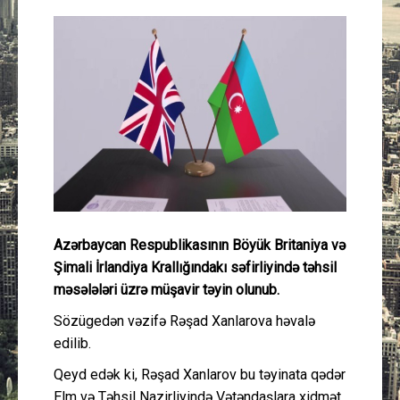
Güney Azərbaycan
Mədəniyyət
Müsahibə
İdman
Layihə
Azərbaycan Respublikasının Böyük Britaniya və
Gündəm
Şimali İrlandiya Krallığındakı səfirliyində təhsil
məsələləri üzrə müşavir təyin olunub.
Cəmiyyət
Sözügedən vəzifə Rəşad Xanlarova həvalə
Peşə etikası
edilib.
Qeyd edək ki, Rəşad Xanlarov bu təyinata qədər
Əlaqə
Elm və Təhsil Nazirliyində Vətəndaşlara xidmət