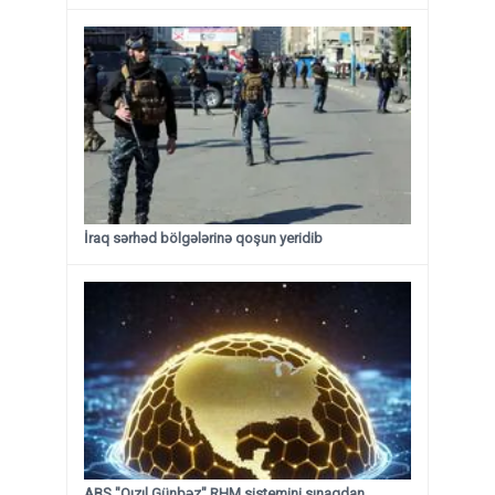
İraq sərhəd bölgələrinə qoşun yeridib
ABŞ "Qızıl Günbəz" RHM sistemini sınaqdan