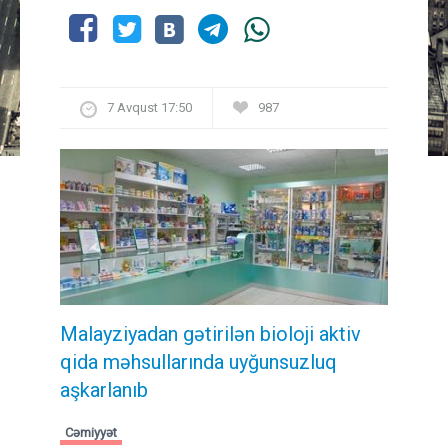
7 Avqust 17:50
987
Malayziyadan gətirilən bioloji aktiv
qida məhsullarında uyğunsuzluq
aşkarlanıb
Cəmiyyət