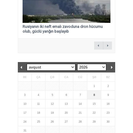
Rusiyanın iki neft emalı zavoduna dron hücumu
olub, güclü yanğın başlayıb
BE
ÇA
ÇƏ
CA
CÜ
ŞƏ
BZ
1
2
3
4
5
6
7
8
9
10
11
12
13
14
15
16
17
18
19
20
21
22
23
24
25
26
27
28
29
30
31