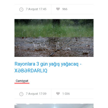
7 Avqust 17:45
966
Rayonlara 3 gün yağış yağacaq -
XƏBƏRDARLIQ
Cəmiyyət
7 Avqust 17:09
1 036