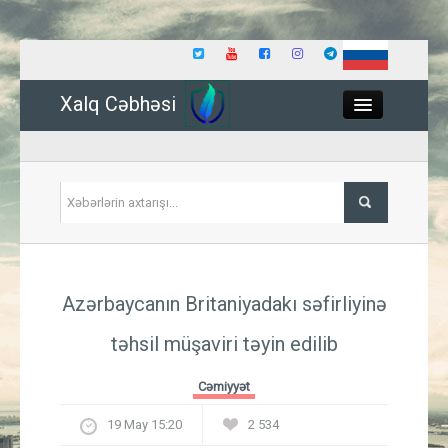
Xalq Cəbhəsi
Close
Siyasət
Azərbaycanın Britaniyadakı səfirliyinə
İqtisadiyyat
təhsil müşaviri təyin edilib
Dünya
Cəmiyyət
Hadisə
19 May 15:20
2 534