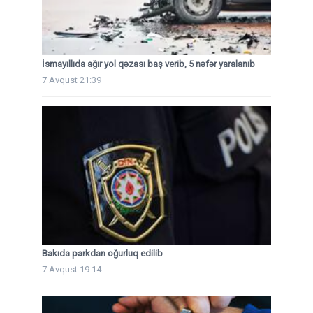
İsmayıllıda ağır yol qəzası baş verib, 5 nəfər yaralanıb
7 Avqust 21:39
Bakıda parkdan oğurluq edilib
7 Avqust 19:14