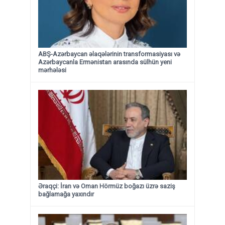
ABŞ-Azərbaycan əlaqələrinin transformasiyası və
Azərbaycanla Ermənistan arasında sülhün yeni
mərhələsi
Əraqçi: İran və Oman Hörmüz boğazı üzrə saziş
bağlamağa yaxındır