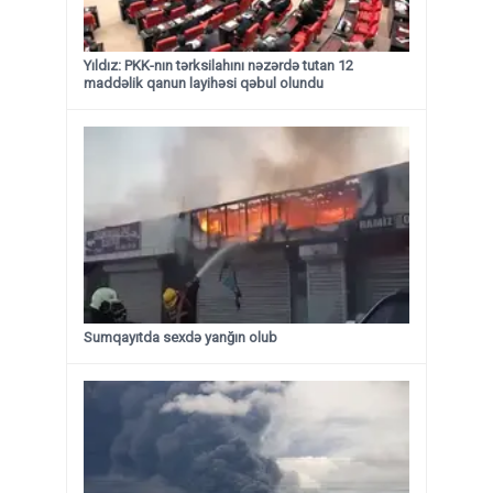
Yıldız: PKK-nın tərksilahını nəzərdə tutan 12
maddəlik qanun layihəsi qəbul olundu ​​​​​​​
Sumqayıtda sexdə yanğın olub