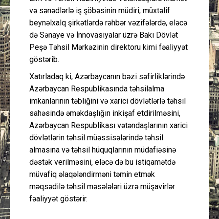
və sənədlərlə iş şöbəsinin müdiri, müxtəlif
beynəlxalq şirkətlərdə rəhbər vəzifələrdə, eləcə
də Sənaye və İnnovasiyalar üzrə Bakı Dövlət
Peşə Təhsil Mərkəzinin direktoru kimi fəaliyyət
göstərib.
Xatırladaq ki, Azərbaycanın bəzi səfirliklərində
Azərbaycan Respublikasında təhsilalma
imkanlarının təbliğini və xarici dövlətlərlə təhsil
sahəsində əməkdaşlığın inkişaf etdirilməsini,
Azərbaycan Respublikası vətəndaşlarının xarici
dövlətlərin təhsil müəssisələrində təhsil
almasına və təhsil hüquqlarının müdafiəsinə
dəstək verilməsini, eləcə də bu istiqamətdə
müvafiq əlaqələndirməni təmin etmək
məqsədilə təhsil məsələləri üzrə müşavirlər
fəaliyyət göstərir.