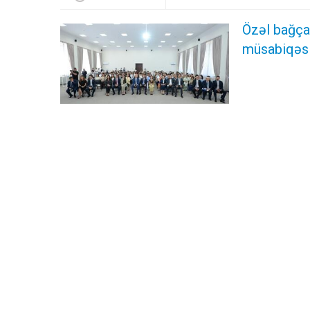
Özəl bağça
müsabiqəsi 