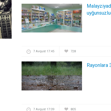
Malayziyada
uyğunsuzlu
7 Avqust 17:45
728
Rayonlara 
7 Avqust 17:09
805