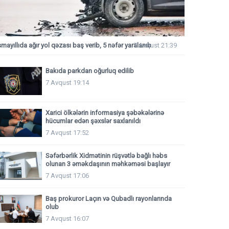
smayıllıda ağır yol qəzası baş verib, 5 nəfər yaralanıb
7 Avqust 21:39
Bakıda parkdan oğurluq edilib
7 Avqust 19:14
Xarici ölkələrin informasiya şəbəkələrinə
hücumlar edən şəxslər saxlanıldı
7 Avqust 17:52
Səfərbərlik Xidmətinin rüşvətlə bağlı həbs
olunan 3 əməkdaşının məhkəməsi başlayır
7 Avqust 17:06
Baş prokuror Laçın və Qubadlı rayonlarında
olub
7 Avqust 16:07