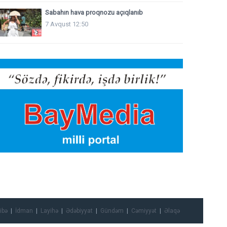
Sabahın hava proqnozu açıqlanıb
7 Avqust 12:50
ibə
İdman
Layihə
Ədəbiyyat
Gündəm
Cəmiyyət
Əlaqə