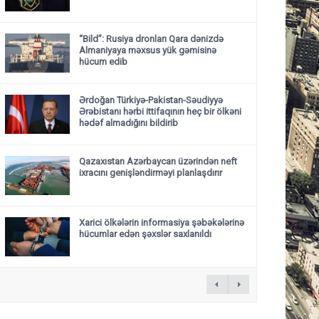
“Bild”: Rusiya dronları Qara dənizdə
Almaniyaya məxsus yük gəmisinə
hücum edib
Ərdoğan Türkiyə-Pakistan-Səudiyyə
Ərəbistanı hərbi ittifaqının heç bir ölkəni
hədəf almadığını bildirib
Qazaxıstan Azərbaycan üzərindən neft
ixracını genişləndirməyi planlaşdırır
Xarici ölkələrin informasiya şəbəkələrinə
hücumlar edən şəxslər saxlanıldı