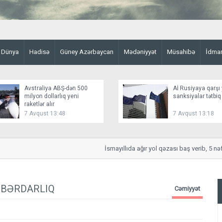
Dünya
Hadisə
Güney Azərbaycan
Mədəniyyət
Müsahibə
İdma
Avstraliya ABŞ-dən 500
Aİ Rusiyaya qarşı 
milyon dollarlıq yeni
sanksiyalar tətbiq
raketlər alır
7 Avqust 13:48
7 Avqust 13:18
İsmayıllıda ağır yol qəzası baş verib, 5 nəfər 
 XƏBƏRDARLIQ
Cəmiyyət