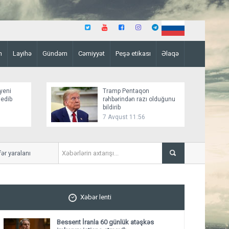
n
Layihə
Gündəm
Cəmiyyət
Peşə etikası
Əlaqə
yeni
Tramp Pentaqon
 edib
rəhbərindən razı olduğunu
bildirib
7 Avqust 11:56
yaralanıb
Mirziyoyev və Tramp ikitərə
ediblər
Xəbər lenti
Bessent İranla 60 günlük atəşkəs