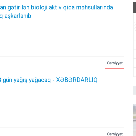
n gətirilən bioloji aktiv qida məhsullarında
q aşkarlanıb
Cəmiyyət
3 gün yağış yağacaq - XƏBƏRDARLIQ
Cəmiyyət