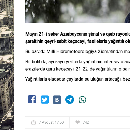
Mayın 21-i səhər Azərbaycanın şimal və qərb rayonl
şəraitinin qeyri-sabit keçəcəyi, fasilələrlə yağıntılı ol
Bu barədə Milli Hidrometeorologiya Xidmətindən məl
Bildirilib ki, ayrı-ayrı yerlərdə yağıntının intensiv o
ərazilərdə qara keçəcəyi, 21-22-də yağıntıların qısa
Yağıntılarla əlaqədar çaylarda sululuğun artacağı, bə
7 Avqust 17:50
742