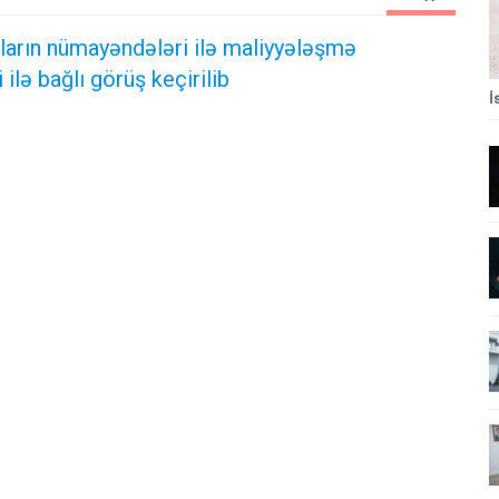
ların nümayəndələri ilə maliyyələşmə
ilə bağlı görüş keçirilib
İ