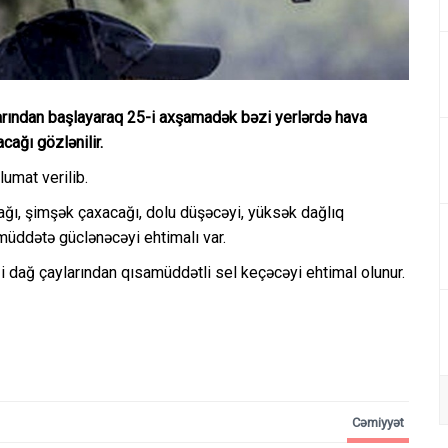
arından başlayaraq 25-i axşamadək bəzi yerlərdə hava
acağı gözlənilir.
umat verilib.
lacağı, şimşək çaxacağı, dolu düşəcəyi, yüksək dağlıq
 müddətə güclənəcəyi ehtimalı var.
zi dağ çaylarından qısamüddətli sel keçəcəyi ehtimal olunur.
Cəmiyyət