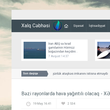
Xalq Cəbhəsi
Siyasət
İqtisadiyyat
İran ABŞ və İsrail
gəmilərinin Hörmüz
boğazından keçidini
bağlayır
7 Avqust 14:37
Bessent İranla 60 günlük atəşkəs imkanını istisna etməyib
Son dəqiqə
Bəzi rayonlarda hava yağıntılı olacaq -
19 May 16:41
2 534