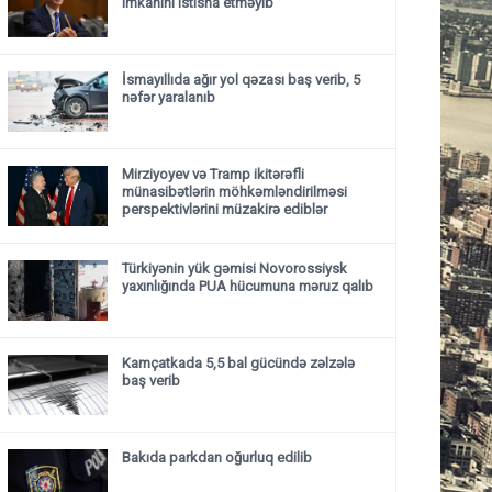
imkanını istisna etməyib
İsmayıllıda ağır yol qəzası baş verib, 5
nəfər yaralanıb
Mirziyoyev və Tramp ikitərəfli
münasibətlərin möhkəmləndirilməsi
perspektivlərini müzakirə ediblər
Türkiyənin yük gəmisi Novorossiysk
yaxınlığında PUA hücumuna məruz qalıb
Kamçatkada 5,5 bal gücündə zəlzələ
baş verib
Bakıda parkdan oğurluq edilib