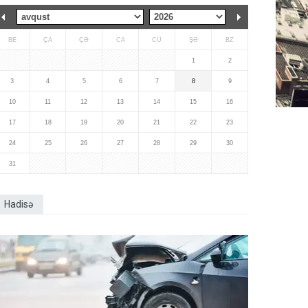
BE
ÇA
ÇƏ
CA
CÜ
ŞƏ
BZ
1
2
3
4
5
6
7
8
9
10
11
12
13
14
15
16
17
18
19
20
21
22
23
24
25
26
27
28
29
30
31
Hadisə