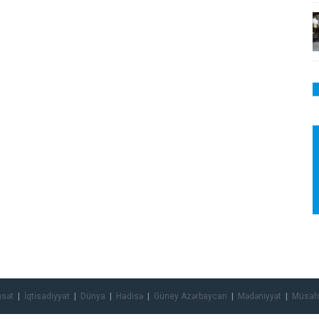
asət
İqtisadiyyat
Dünya
Hadisə
Güney Azərbaycan
Mədəniyyət
Müsah