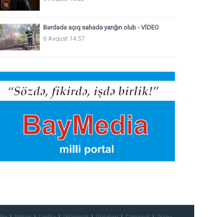
Bərdədə açıq sahədə yanğın olub - VİDEO
6 Avqust 14:57
ibə
İdman
Layihə
Ədəbiyyat
Gündəm
Cəmiyyət
Əlaqə