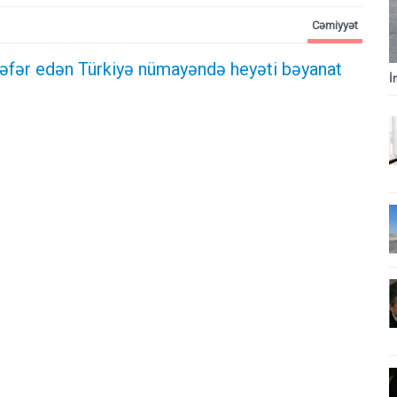
Cəmiyyət
əfər edən Türkiyə nümayəndə heyəti bəyanat
İ