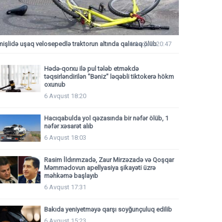
mişlidə uşaq velosepedlə traktorun altında qalaraq ölüb
6 Avqust 20:47
Hədə-qorxu ilə pul tələb etməkdə
təqsirləndirilən "Bəniz" ləqəbli tiktokerə hökm
oxunub
6 Avqust 18:20
Hacıqabulda yol qəzasında bir nəfər ölüb, 1
nəfər xəsarət alıb
6 Avqust 18:03
Rasim İldırımzadə, Zaur Mirzəzadə və Qoşqar
Məmmədovun apellyasiya şikayəti üzrə
məhkəmə başlayıb
6 Avqust 17:31
Bakıda yeniyetməyə qarşı soyğunçuluq edilib
6 Avqust 15:23