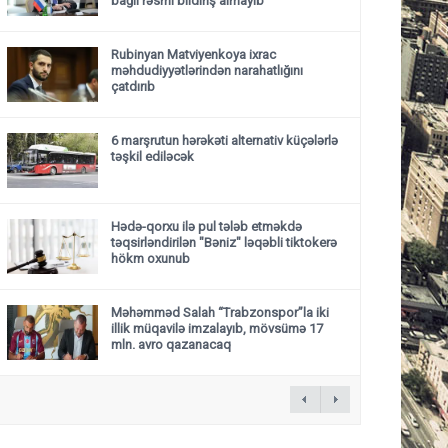
bağlı rəsmi bildiriş almayıb
Rubinyan Matviyenkoya ixrac
məhdudiyyətlərindən narahatlığını
çatdırıb
6 marşrutun hərəkəti alternativ küçələrlə
təşkil ediləcək
Hədə-qorxu ilə pul tələb etməkdə
təqsirləndirilən "Bəniz" ləqəbli tiktokerə
hökm oxunub
Məhəmməd Salah “Trabzonspor”la iki
illik müqavilə imzalayıb, mövsümə 17
mln. avro qazanacaq