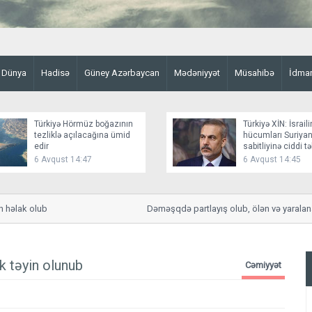
Dünya
Hadisə
Güney Azərbaycan
Mədəniyyət
Müsahibə
İdma
Türkiyə Hörmüz boğazının
Türkiyə XİN: İsraili
tezliklə açılacağına ümid
hücumları Suriyan
edir
sabitliyinə ciddi t
yaradır
6 Avqust 14:47
6 Avqust 14:45
həlak olub
Dəməşqdə partlayış olub, ölən və yaralananl
k təyin olunub
Cəmiyyət