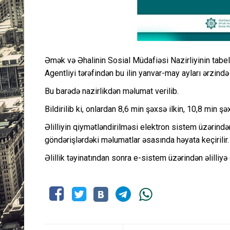
Əmək və Əhalinin Sosial Müdafiəsi Nazirliyinin tabel
Agentliyi tərəfindən bu ilin yanvar-may ayları ərzində 
Bu barədə nazirlikdən məlumat verilib.
Bildirilib ki, onlardan 8,6 min şəxsə ilkin, 10,8 min şəxs
Əlilliyin qiymətləndirilməsi elektron sistem üzərind
göndərişlərdəki məlumatlar əsasında həyata keçirilir.
Əlillik təyinatından sonra e-sistem üzərindən əlilliyə