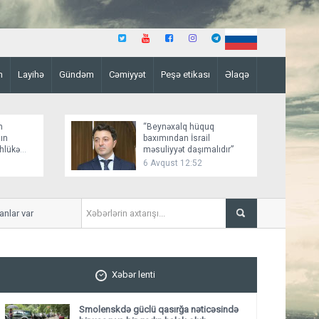
n
Layihə
Gündəm
Cəmiyyət
Peşə etikası
Əlaqə
n
“Beynəxalq hüquq
ın
baxımından İsrail
əhlükə
məsuliyyət daşımalıdır”
6 Avqust 12:52
ar var
İmişlidə uşaq velosepedlə
Xəbər lenti
Smolenskdə güclü qasırğa nəticəsində