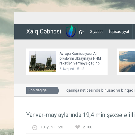
Xalq Cəbhəsi
Siyasət
İqtisadiyyat
Avropa Komissiyası Aİ
ölkələrini Ukraynaya HHM
raketləri verməyə çağırıb
6 Avqust 15:13
Smolenskdə güclü qasırğa nəticəsində bir uşaq və bir qadın 
Son dəqiqə
Yanvar-may aylarında 19,4 min şəxsə əlilli
10 İyun 11:26
2 100