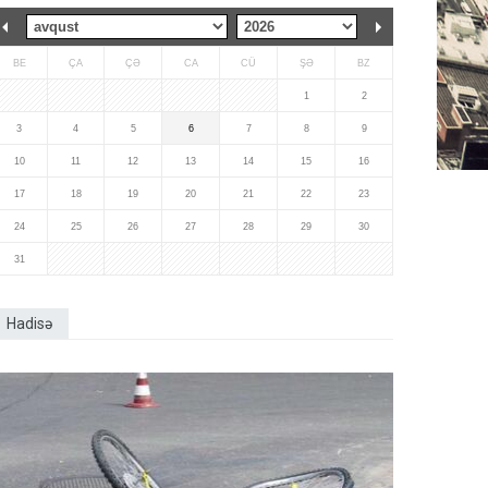
BE
ÇA
ÇƏ
CA
CÜ
ŞƏ
BZ
1
2
3
4
5
6
7
8
9
10
11
12
13
14
15
16
17
18
19
20
21
22
23
24
25
26
27
28
29
30
31
Hadisə