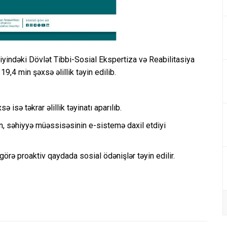
iyindəki Dövlət Tibbi-Sosial Ekspertiza və Reabilitasiya
19,4 min şəxsə əlillik təyin edilib.
ə isə təkrar əlillik təyinatı aparılıb.
ən, səhiyyə müəssisəsinin e-sistemə daxil etdiyi
 görə proaktiv qaydada sosial ödənişlər təyin edilir.