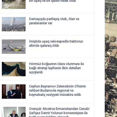
bir uşaq və bir qadın həlak olub
Dəməşqdə partlayış olub, ölən və
yaralananlar var
İmişlidə uşaq velosepedlə traktorun
altında qalaraq ölüb
Hörmüz boğazının idarə olunması ilə
bağlı strateji layihənin ilkin detalları
açıqlanıb
Ceyhun Bayramov Zelenskinin Ofisinin
rəhbəri Budanovla regional və
beynəlxalq vəziyyəti müzakirə edib
Overçuk: Moskva Ermənistandan Cənubi
Qafqaz Dəmir Yolunun konsessiyası ilə