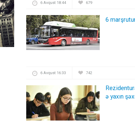
6 Avqust 18:44
679
6 marşrutun
6 Avqust 16:33
742
Rezidentur
ə yaxın şəx