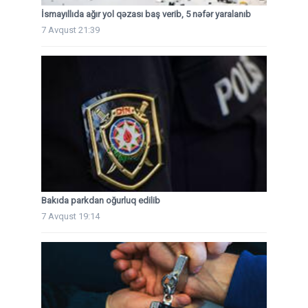
İsmayıllıda ağır yol qəzası baş verib, 5 nəfər yaralanıb
7 Avqust 21:39
Bakıda parkdan oğurluq edilib
7 Avqust 19:14