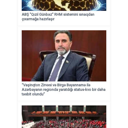
ABŞ "Qızıl Günbəz" RHM sistemini sınaqdan
çıxarmağa hazırlaşır
“Vaşinqton Zirvəsi və Birgə Bəyannamə ilə
Azərbayanın regionda yaratdığı status-kvo bir daha
təsbit olundu”