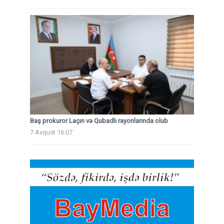
Baş prokuror Laçın və Qubadlı rayonlarında olub
7 Avqust 16:07