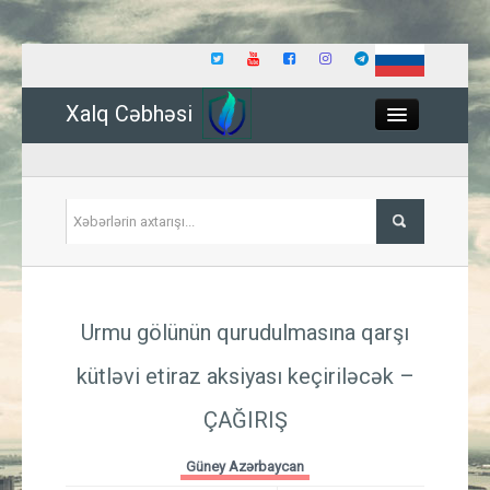
Xalq Cəbhəsi
Close
Siyasət
Urmu gölünün qurudulmasına qarşı
İqtisadiyyat
kütləvi etiraz aksiyası keçiriləcək –
Dünya
ÇAĞIRIŞ
Hadisə
Güney Azərbaycan