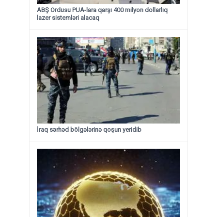
ABŞ Ordusu PUA-lara qarşı 400 milyon dollarlıq
lazer sistemləri alacaq
İraq sərhəd bölgələrinə qoşun yeridib