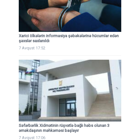
Xarici ölkələrin informasiya şəbəkələrinə hücumlar edən
şəxslər saxlanıldı
7 Avqust 17:52
Səfərbərlik Xidmətinin rüşvətlə bağlı həbs olunan 3
əməkdaşının məhkəməsi başlayır
7 Avqust 17:06