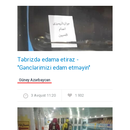
Təbrizdə edama etiraz -
"Gənclərimizi edam etməyin"
Güney Azərbaycan
3 Avqust 11:20
1 932