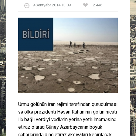
9 Sentyabr 2014 13:09
12 446
Güney Azərbaycan
Mədəniyyət
Müsahibə
İdman
Layihə
Gündəm
Cəmiyyət
Urmu gölünün İran rejimi tərəfindən qurudulması
və ölkə prezidenti Həsən Ruhaninin gölün nicatı
Peşə etikası
ilə bağlı verdiyi vədlərin yerinə yetirilməməsinə
etiraz olaraq Güney Azərbaycanın böyük
Əlaqə
şəhərlərində dinc etiraz aksiyaları keçiriləcək.