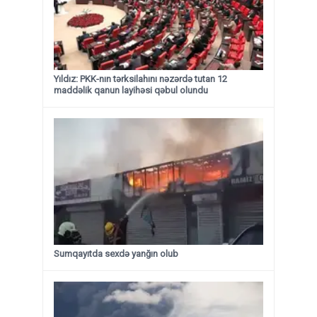
Yıldız: PKK-nın tərksilahını nəzərdə tutan 12
maddəlik qanun layihəsi qəbul olundu ​​​​​​​
Sumqayıtda sexdə yanğın olub