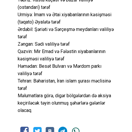
(ostandari) tərəf
Urmiyə: İmam və Ətai xiyabanlarının kəsişməsi
(təqato) Əyalətə tərəf
Ərdəbil: Şəriəti və Sərçeşmə meydanları valiliyə
tərəf
Zəngan: Sədi valiliyə tərəf
Qəzvin: Mir Emad və Fələstin xiyabanlarının
kəsişməsi valiliyə tərəf
Həmədan: Besət Bulvarı və Mərdom parkı
valiliyə tərəf
Tehran: Bəharistan, İran islam şurası məclisinə
tərəf
Məlumatlara görə, digər bölgələrdən də aksiya
keçiriləcək təyin olunmuş şəhərlərə gələnlər
olacaq.