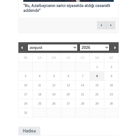
“Bu, Azərbaycanın xarici siyasətdə atdığı cəsarətli
addımdır”
BE
ÇA
ÇƏ
CA
CÜ
ŞƏ
BZ
1
2
3
4
5
6
7
8
9
10
11
12
13
14
15
16
17
18
19
20
21
22
23
24
25
26
27
28
29
30
31
Hadisə