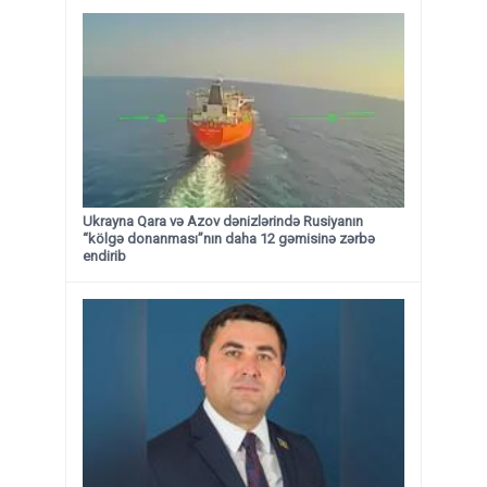
Ukrayna Qara və Azov dənizlərində Rusiyanın
“kölgə donanması”nın daha 12 gəmisinə zərbə
endirib