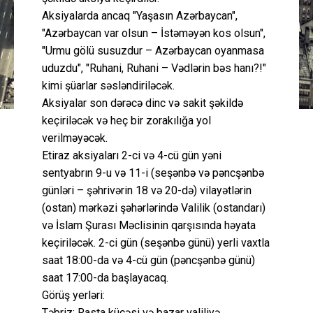
Aksiyalarda ancaq "Yaşasın Azərbaycan",
"Azərbaycan var olsun – İstəməyən kos olsun",
"Urmu gölü susuzdur – Azərbaycan oyanmasa
uduzdu", "Ruhani, Ruhani – Vədlərin bəs hanı?!"
kimi şüarlar səsləndiriləcək.
Aksiyalar son dərəcə dinc və sakit şəkildə
keçiriləcək və heç bir zorakılığa yol
verilməyəcək.
Etiraz aksiyaları 2-ci və 4-cü gün yəni
sentyabrın 9-u və 11-i (seşənbə və pəncşənbə
günləri – şəhrivərin 18 və 20-də) vilayətlərin
(ostan) mərkəzi şəhərlərində Valilik (ostandarı)
və İslam Şurası Məclisinin qarşısında həyata
keçiriləcək. 2-ci gün (seşənbə günü) yerli vaxtla
saat 18:00-da və 4-cü gün (pəncşənbə günü)
saat 17:00-da başlayacaq.
Görüş yerləri:
Təbriz: Rasta küçəsi və bazar valiliyə