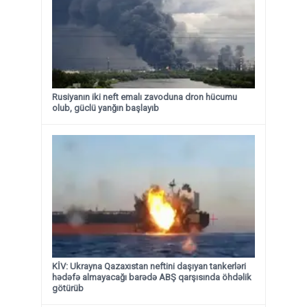
Rusiyanın iki neft emalı zavoduna dron hücumu
olub, güclü yanğın başlayıb
KİV: Ukrayna Qazaxıstan neftini daşıyan tankerləri
hədəfə almayacağı barədə ABŞ qarşısında öhdəlik
götürüb