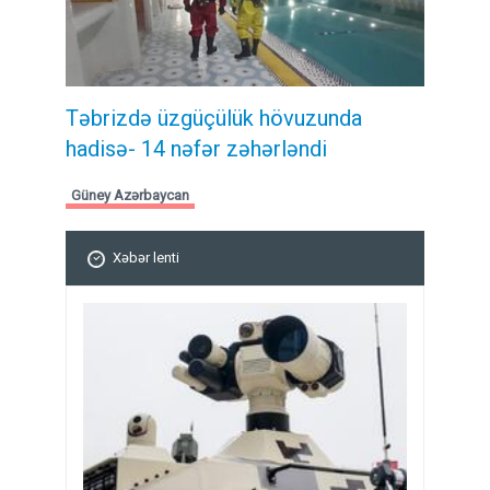
Təbrizdə üzgüçülük hövuzunda
hadisə- 14 nəfər zəhərləndi
Güney Azərbaycan
Xəbər lenti