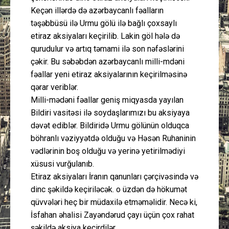
Keçən illərdə də azərbaycanlı fəalların
təşəbbüsü ilə Urmu gölü ilə bağlı çoxsaylı
etiraz aksiyaları keçirilib. Lakin göl hələ də
qurudulur və artıq təmami ilə son nəfəslərini
çəkir. Bu səbəbdən azərbaycanlı milli-mdəni
fəallar yeni etiraz aksiyalarının keçirilməsinə
qərar veriblər.
Milli-mədəni fəallar geniş miqyasda yayılan
Bildiri vasitəsi ilə soydaşlarımızı bu aksiyaya
dəvət ediblər. Bildiridə Urmu gölünün olduqca
böhranlı vəziyyətdə olduğu və Həsən Ruhaninin
vədlərinin boş olduğu və yerinə yetirilmədiyi
xüsusi vurğulanıb.
Etiraz aksiyaları İranın qanunları çərçivəsində və
dinc şəkildə keçiriləcək. o üzdən də hökumət
qüvvələri heç bir müdaxilə etməməlidir. Necə ki,
İsfahan əhalisi Zayəndərud çayı üçün çox rahat
şəkildə aksiya keçirdilər.