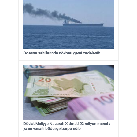
Odessa sahillərində növbəti gəmi zədələnib
Dövlət Maliyyə Nəzarəti Xidməti 92 milyon manata
yaxın vəsaiti büdcəyə bərpa edib