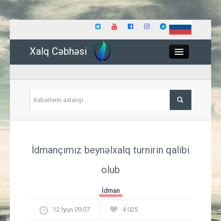
Xalq Cəbhəsi
Close
Siyasət
İdmançımız beynəlxalq turnirin qalibi
İqtisadiyyat
olub
Dünya
İdman
Hadisə
12 İyun 09:07
4 025