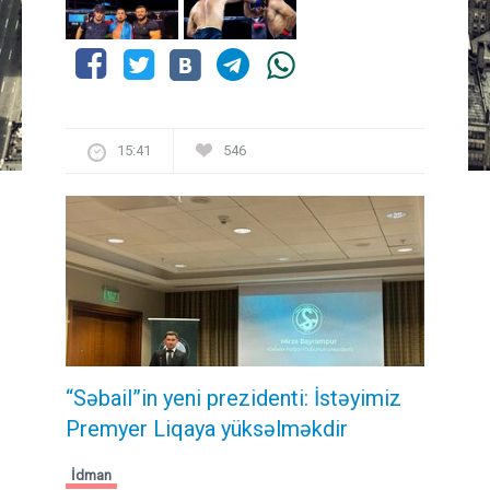
15:41
546
“Səbail”in yeni prezidenti: İstəyimiz
Premyer Liqaya yüksəlməkdir
İdman