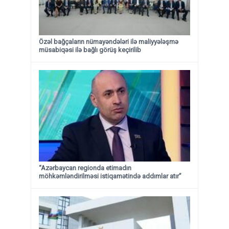
Özəl bağçaların nümayəndələri ilə maliyyələşmə
müsabiqəsi ilə bağlı görüş keçirilib
“Azərbaycan regionda etimadın
möhkəmləndirilməsi istiqamətində addımlar atır”