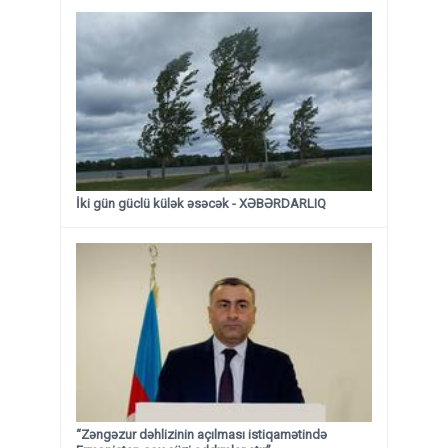
İki gün güclü külək əsəcək - XƏBƏRDARLIQ
“Zəngəzur dəhlizinin açılması istiqamətində