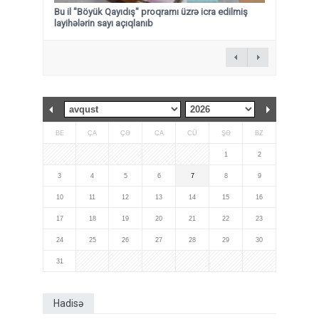
Bu il "Böyük Qayıdış" proqramı üzrə icra edilmiş
layihələrin sayı açıqlanıb
BE
ÇA
ÇƏ
CA
CÜ
ŞƏ
BZ
1
2
3
4
5
6
7
8
9
10
11
12
13
14
15
16
17
18
19
20
21
22
23
24
25
26
27
28
29
30
31
Hadisə