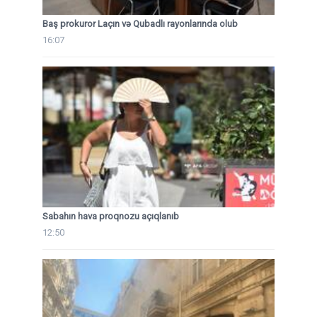
Baş prokuror Laçın və Qubadlı rayonlarında olub
16:07
Sabahın hava proqnozu açıqlanıb
12:50