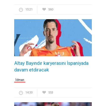
15:21
560
Altay Bayındır karyerasını İspaniyada
davam etdirəcək
İdman
14:33
553