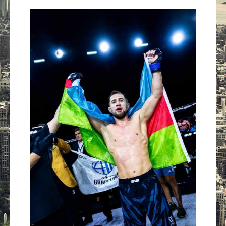
Güney Azərbaycan
Mədəniyyət
Müsahibə
İdman
Layihə
Gündəm
Cəmiyyət
Peşə etikası
Əlaqə