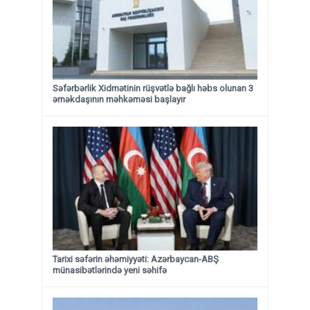
Səfərbərlik Xidmətinin rüşvətlə bağlı həbs olunan 3
əməkdaşının məhkəməsi başlayır
Tarixi səfərin əhəmiyyəti: Azərbaycan-ABŞ
münasibətlərində yeni səhifə