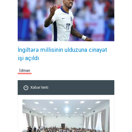
İngiltərə millisinin ulduzuna cinayət
işi açıldı
İdman
Xəbər lenti