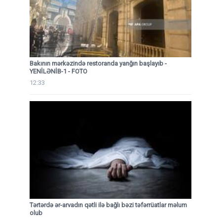
Bakının mərkəzində restoranda yanğın başlayıb
-
YENİLƏNİB-1 - FOTO
12:33
Tərtərdə ər-arvadın qətli ilə bağlı bəzi təfərrüatlar məlum
olub