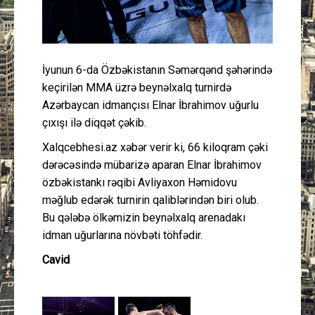
İyunun 6-da Özbəkistanın Səmərqənd şəhərində
keçirilən MMA üzrə beynəlxalq turnirdə
Azərbaycan idmançısı Elnar İbrahimov uğurlu
çıxışı ilə diqqət çəkib.
Xalqcebhesi.az xəbər verir ki, 66 kiloqram çəki
dərəcəsində mübarizə aparan Elnar İbrahimov
özbəkistankı rəqibi Avliyaxon Həmidovu
məğlub edərək turnirin qaliblərindən biri olub.
Bu qələbə ölkəmizin beynəlxalq arenadakı
idman uğurlarına növbəti töhfədir.
Cavid