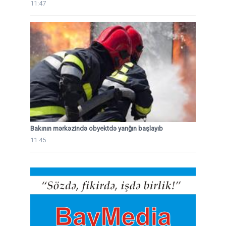
11:47
Bakının mərkəzində obyektdə yanğın başlayıb
11:45