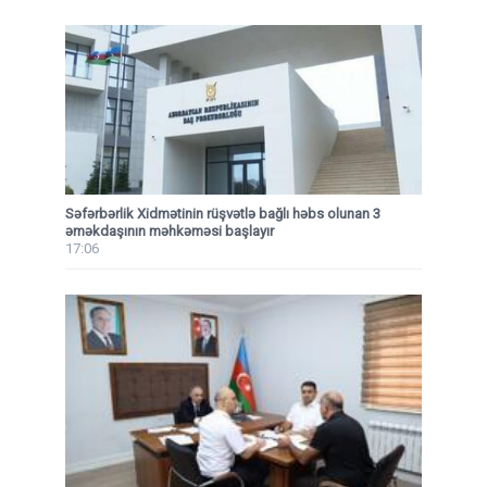
Səfərbərlik Xidmətinin rüşvətlə bağlı həbs olunan 3
əməkdaşının məhkəməsi başlayır
17:06