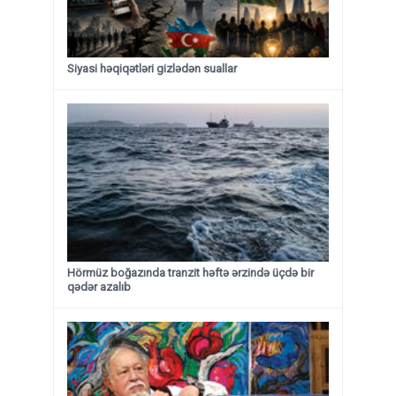
Siyasi həqiqətləri gizlədən suallar
Hörmüz boğazında tranzit həftə ərzində üçdə bir
qədər azalıb