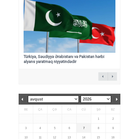
Türkiyə, Səudiyyə Ərəbistanı və Pakistan hərbi
alyans yaratmaq niyyətindədir
BE
ÇA
ÇƏ
CA
CÜ
ŞƏ
BZ
1
2
3
4
5
6
7
8
9
10
11
12
13
14
15
16