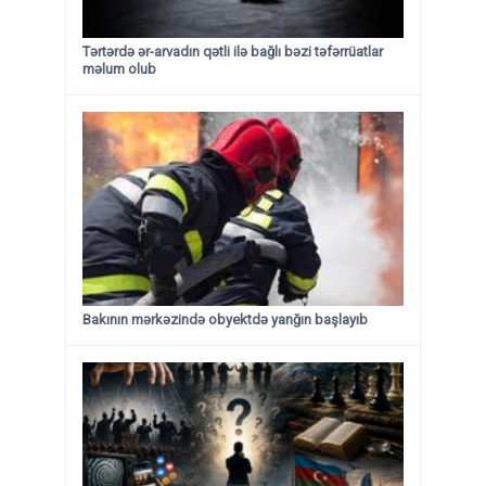
Tərtərdə ər-arvadın qətli ilə bağlı bəzi təfərrüatlar
məlum olub
Bakının mərkəzində obyektdə yanğın başlayıb