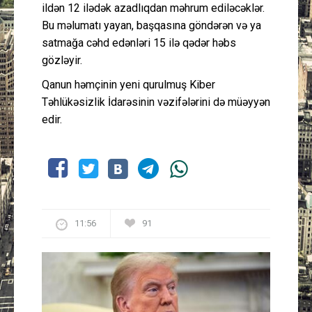
ildən 12 ilədək azadlıqdan məhrum ediləcəklər.
Bu məlumatı yayan, başqasına göndərən və ya
satmağa cəhd edənləri 15 ilə qədər həbs
gözləyir.
Qanun həmçinin yeni qurulmuş Kiber
Təhlükəsizlik İdarəsinin vəzifələrini də müəyyən
edir.
11:56
91