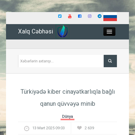
Xalq Cəbhəsi
Close
Siyasət
Türkiyədə kiber cinayətkarlıqla bağlı
İqtisadiyyat
qanun qüvvəyə minib
Dünya
Dünya
Hadisə
13 Mart 2025 09:03
2 639