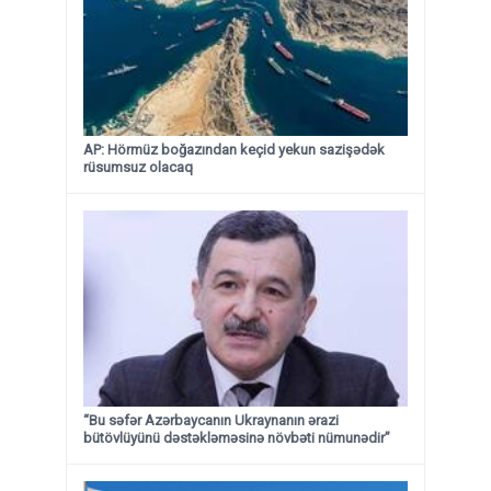
AP: Hörmüz boğazından keçid yekun sazişədək
rüsumsuz olacaq
“Bu səfər Azərbaycanın Ukraynanın ərazi
bütövlüyünü dəstəkləməsinə növbəti nümunədir”