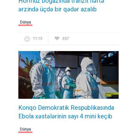
Hörmüz boğazında tranzit həftə
ərzində üçdə bir qədər azalıb
Dünya
11:15
357
Konqo Demokratik Respublikasında
Ebola xəstələrinin sayı 4 mini keçib
Dünya