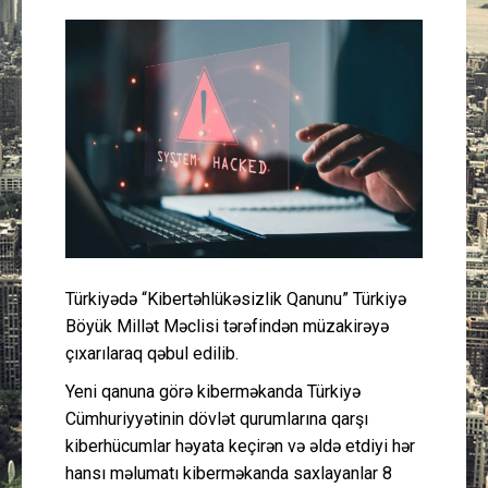
Güney Azərbaycan
Mədəniyyət
Müsahibə
İdman
Layihə
Türkiyədə “Kibertəhlükəsizlik Qanunu” Türkiyə
Gündəm
Böyük Millət Məclisi tərəfindən müzakirəyə
çıxarılaraq qəbul edilib.
Cəmiyyət
Yeni qanuna görə kiberməkanda Türkiyə
Peşə etikası
Cümhuriyyətinin dövlət qurumlarına qarşı
kiberhücumlar həyata keçirən və əldə etdiyi hər
hansı məlumatı kiberməkanda saxlayanlar 8
Əlaqə