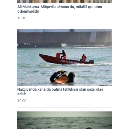
Ali Məhkəmə: Müqavilə olmasa da, müəllif qonorarı
ödənilməlidir
10:18
Naxçıvanda kanalda batma təhlükəsi olan şəxs xilas
edilib
10:00