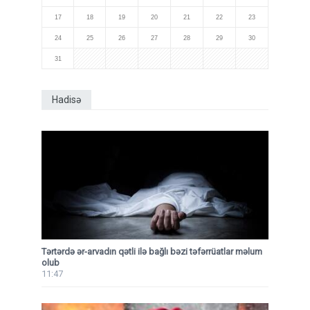
17
18
19
20
21
22
23
24
25
26
27
28
29
30
31
Hadisə
Tərtərdə ər-arvadın qətli ilə bağlı bəzi təfərrüatlar məlum
olub
11:47