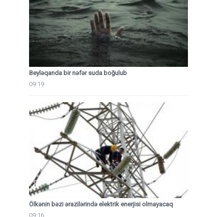
Beyləqanda bir nəfər suda boğulub
09:19
Ölkənin bəzi ərazilərində elektrik enerjisi olmayacaq
09:16