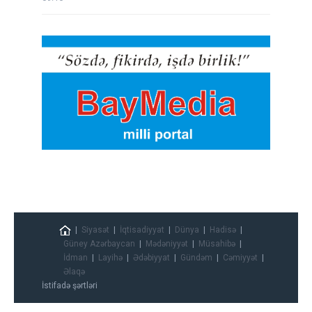
Siyasət
İqtisadiyyat
Dünya
Hadisə
Güney Azərbaycan
Mədəniyyət
Müsahibə
İdman
Layihə
Ədəbiyyat
Gündəm
Cəmiyyət
Əlaqə
İstifadə şərtləri