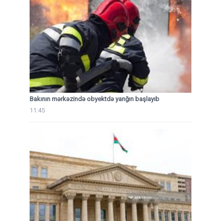
Bakının mərkəzində obyektdə yanğın başlayıb
11:45