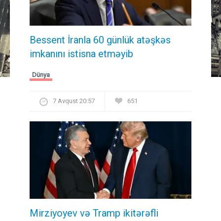
Bessent İranla 60 günlük atəşkəs
imkanını istisna etməyib
Dünya
7 Avqust 20:57
651
Mirziyoyev və Tramp ikitərəfli