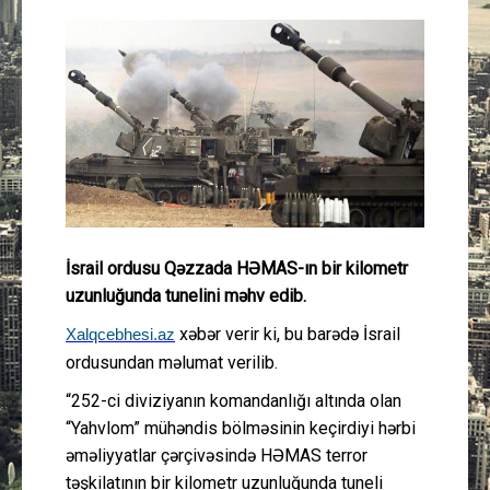
Güney Azərbaycan
Mədəniyyət
Müsahibə
İdman
Layihə
İsrail ordusu Qəzzada HƏMAS-ın bir kilometr
uzunluğunda tunelini məhv edib.
Gündəm
xəbər verir ki, bu barədə İsrail
Xalqcebhesi.az
ordusundan məlumat verilib.
Cəmiyyət
“252-ci diviziyanın komandanlığı altında olan
Peşə etikası
“Yahvlom” mühəndis bölməsinin keçirdiyi hərbi
əməliyyatlar çərçivəsində HƏMAS terror
Əlaqə
təşkilatının bir kilometr uzunluğunda tuneli