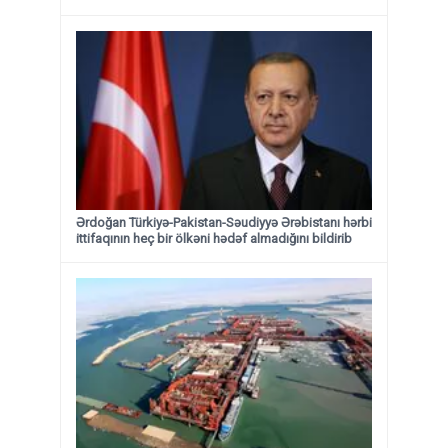
Ərdoğan Türkiyə-Pakistan-Səudiyyə Ərəbistanı hərbi
ittifaqının heç bir ölkəni hədəf almadığını bildirib