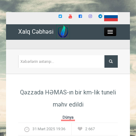
Xalq Cəbhəsi
Close
Siyasət
Qəzzada HƏMAS-ın bir km-lik tuneli
İqtisadiyyat
məhv edildi
Dünya
Dünya
Hadisə
31 Mart 2025 19:36
2 667