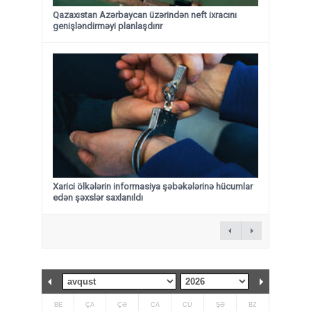
Qazaxıstan Azərbaycan üzərindən neft ixracını
genişləndirməyi planlaşdırır
Xarici ölkələrin informasiya şəbəkələrinə hücumlar
edən şəxslər saxlanıldı
BE
ÇA
ÇƏ
CA
CÜ
ŞƏ
BZ