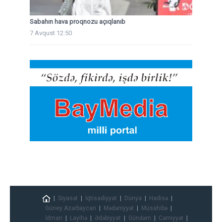
Sabahın hava proqnozu açıqlanıb
7 Avqust 12:50
Siyasət
İqtisadiyyat
Dünya
Hadisə
Güney Azərbaycan
Mədəniyyət
Müsahibə
İdman
Layihə
Ədəbiyyat
Gündəm
Cəmiyyət