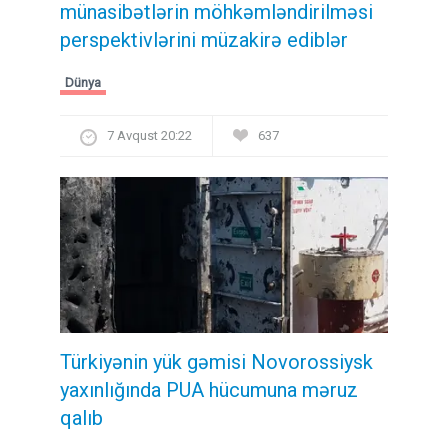
münasibətlərin möhkəmləndirilməsi
perspektivlərini müzakirə ediblər
Dünya
7 Avqust 20:22
637
Türkiyənin yük gəmisi Novorossiysk
yaxınlığında PUA hücumuna məruz
qalıb