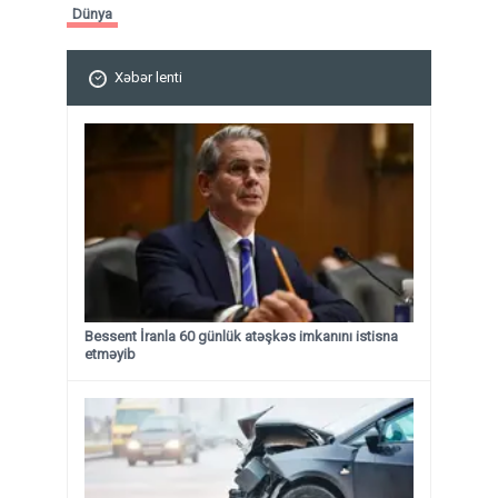
Dünya
Xəbər lenti
Bessent İranla 60 günlük atəşkəs imkanını istisna
etməyib