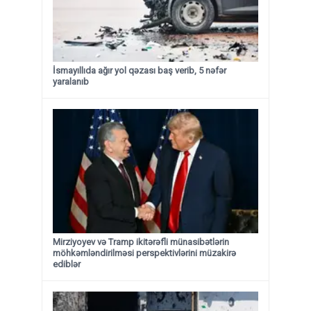
İsmayıllıda ağır yol qəzası baş verib, 5 nəfər
yaralanıb
Mirziyoyev və Tramp ikitərəfli münasibətlərin
möhkəmləndirilməsi perspektivlərini müzakirə
ediblər