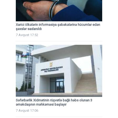
Xarici ölkələrin informasiya şəbəkələrinə hücumlar edən
şəxslər saxlanıldı
7 Avqust 17:52
Səfərbərlik Xidmətinin rüşvətlə bağlı həbs olunan 3
əməkdaşının məhkəməsi başlayır
7 Avqust 17:06