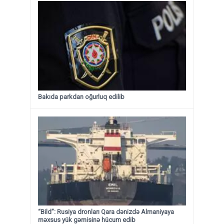
Bakıda parkdan oğurluq edilib
“Bild”: Rusiya dronları Qara dənizdə Almaniyaya
məxsus yük gəmisinə hücum edib