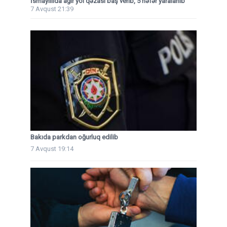
İsmayıllıda ağır yol qəzası baş verib, 5 nəfər yaralanıb
7 Avqust 21:39
Bakıda parkdan oğurluq edilib
7 Avqust 19:14