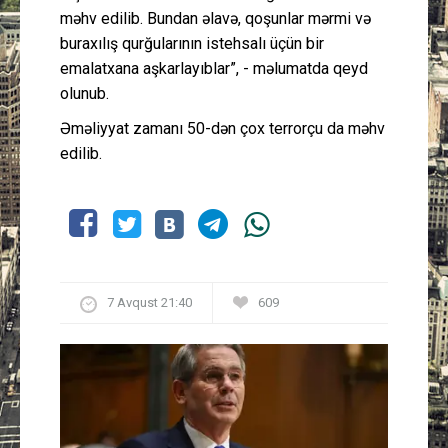
məhv edilib. Bundan əlavə, qoşunlar mərmi və
buraxılış qurğularının istehsalı üçün bir
emalatxana aşkarlayıblar”, - məlumatda qeyd
olunub.
Əməliyyat zamanı 50-dən çox terrorçu da məhv
edilib.
7 Avqust 21:40
609