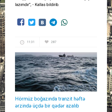
lazımdır”, - Kallas bildirib.
11:31
287
Hörmüz boğazında tranzit həftə
ərzində üçdə bir qədər azalıb