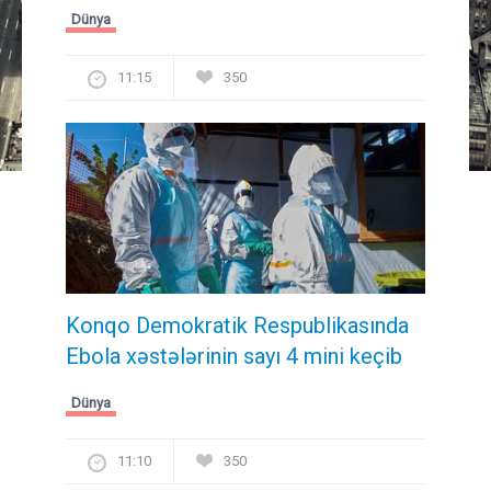
Dünya
11:15
350
Konqo Demokratik Respublikasında
Ebola xəstələrinin sayı 4 mini keçib
Dünya
11:10
350