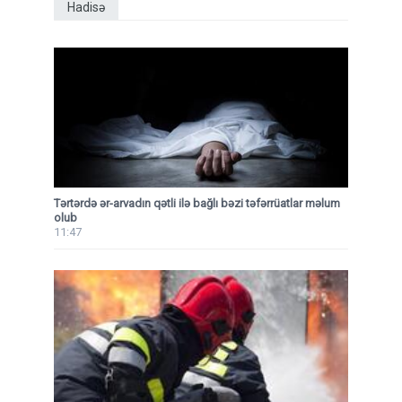
Hadisə
Tərtərdə ər-arvadın qətli ilə bağlı bəzi təfərrüatlar məlum
olub
11:47