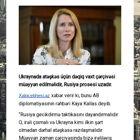
Güney Azərbaycan
Mədəniyyət
Müsahibə
İdman
Layihə
Ukraynada atəşkəs üçün dəqiq vaxt çərçivəsi
müəyyən edilməlidir, Rusiya prosesi uzadır.
Gündəm
xəbər verir ki, bunu AB
Xalqcebhesi.az
Cəmiyyət
diplomatiyasının rəhbəri Kaya Kallas deyib.
“Rusiya gecikdirmə taktikasını dayandırmalıdır.
Peşə etikası
O, irəli çıxmalı və Ukrayna kimi ilkin şərt
olmadan dərhal atəşkəsə razılaşmalıdır.
Əlaqə
Müəyyən zaman çərçivəsində bizə irəliləyiş