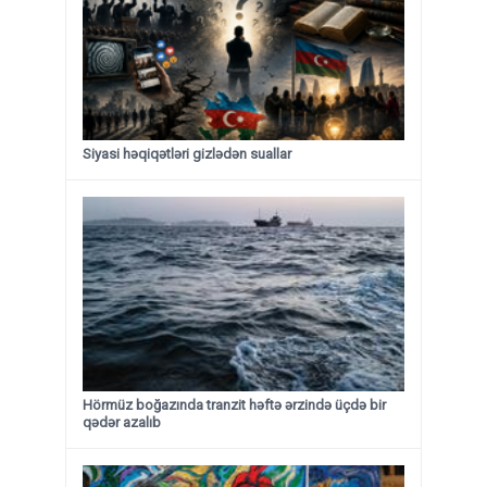
Siyasi həqiqətləri gizlədən suallar
Hörmüz boğazında tranzit həftə ərzində üçdə bir
qədər azalıb