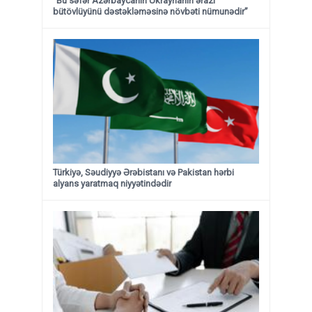
“Bu səfər Azərbaycanın Ukraynanın ərazi
bütövlüyünü dəstəkləməsinə növbəti nümunədir”
Türkiyə, Səudiyyə Ərəbistanı və Pakistan hərbi
alyans yaratmaq niyyətindədir