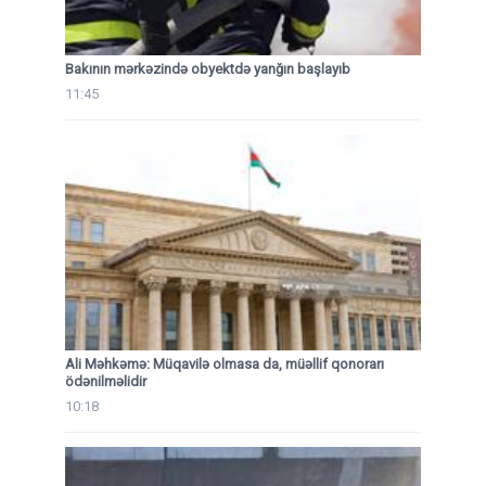
Bakının mərkəzində obyektdə yanğın başlayıb
11:45
Ali Məhkəmə: Müqavilə olmasa da, müəllif qonorarı
ödənilməlidir
10:18