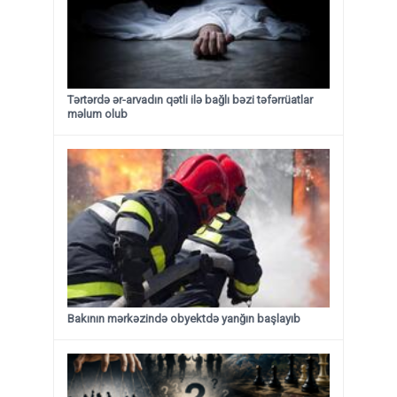
Tərtərdə ər-arvadın qətli ilə bağlı bəzi təfərrüatlar
məlum olub
Bakının mərkəzində obyektdə yanğın başlayıb