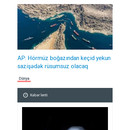
AP: Hörmüz boğazından keçid yekun
sazişədək rüsumsuz olacaq
Dünya
Xəbər lenti