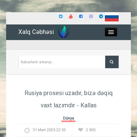
Xalq Cəbhəsi
Close
Siyasət
Rusiya prosesi uzadır, bizə dəqiq
İqtisadiyyat
vaxt lazımdır - Kallas
Dünya
Dünya
Hadisə
31 Mart 2025 22:53
2 905