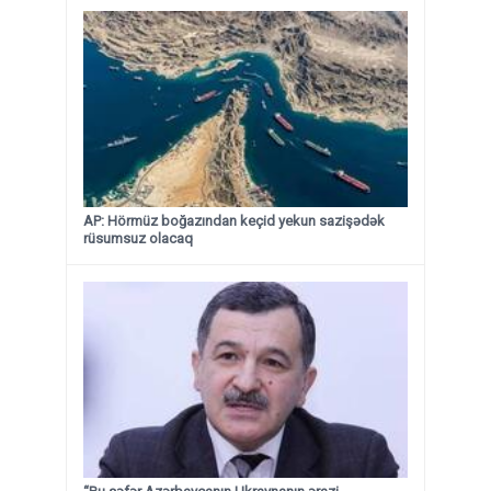
AP: Hörmüz boğazından keçid yekun sazişədək
rüsumsuz olacaq