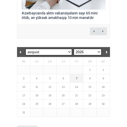
Azərbaycanda aktiv vakansiyaların sayı 65 mini
ötüb, ən yüksək əməkhaqqı 10 min manatdır
BE
ÇA
ÇƏ
CA
CÜ
ŞƏ
BZ
1
2
3
4
5
6
7
8
9
10
11
12
13
14
15
16
17
18
19
20
21
22
23
24
25
26
27
28
29
30
31