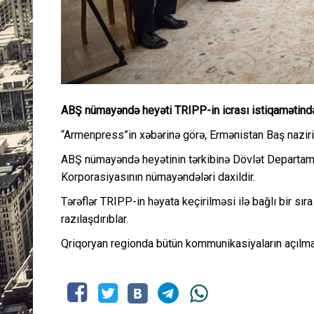
ABŞ nümayəndə heyəti TRIPP-in icrası istiqamətində
“Armenpress”in xəbərinə görə, Ermənistan Baş nazir
ABŞ nümayəndə heyətinin tərkibinə Dövlət Departame
Korporasiyasının nümayəndələri daxildir.
Tərəflər TRIPP-in həyata keçirilməsi ilə bağlı bir sı
razılaşdırıblar.
Qriqoryan regionda bütün kommunikasiyaların açılmasın