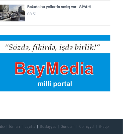
Bakıda bu yollarda sıxlıq var - SİYAHI
08:51
ibə
İdman
Layihə
Ədəbiyyat
Gündəm
Cəmiyyət
Əlaqə