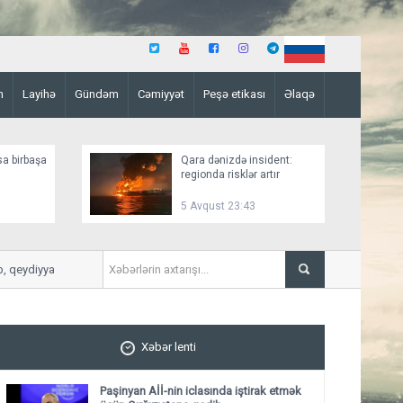
n
Layihə
Gündəm
Cəmiyyət
Peşə etikası
Əlaqə
sa birbaşa
Qara dənizdə insident:
regionda risklər artır
5 Avqust 23:43
qeydiyyat davam edir
ADY Bakı–Tbilisi–Bakı marşr
Xəbər lenti
Paşinyan Aİİ-nin iclasında iştirak etmək