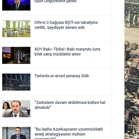
üçün Qırğızıstana gedib
DİN-in 3 bağçası BŞTİ-nin tabeliyinə
verilib, qeydiyyat davam edir
ADY Bakı–Tbilisi–Bakı marşrutu üzrə
bilet satış müddətini artırır
Tərtərdə ər-arvad yanaraq ölüb
"Zərbələrin davam etdirilməsi kütləvi hal
almalıdır"
“Bu layihə Azərbaycanın uzunmüddətli
enerji strategiyasının mühüm