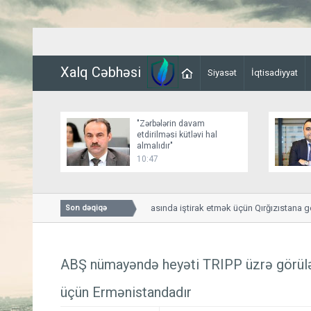
Xalq Cəbhəsi
Siyasət
İqtisadiyyat
"Zərbələrin davam
etdirilməsi kütləvi hal
almalıdır"
10:47
Paşinyan Aİİ-nin iclasında iştirak etmək üçün Qırğızıstana gedi
Son dəqiqə
ABŞ nümayəndə heyəti TRIPP üzrə görülə
üçün Ermənistandadır