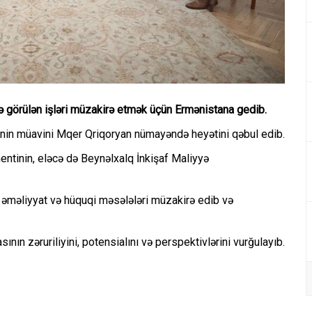
 görülən işləri müzakirə etmək üçün Ermənistana gedib.
inin müavini Mqer Qriqoryan nümayəndə heyətini qəbul edib.
ntinin, eləcə də Beynəlxalq İnkişaf Maliyyə
ra əməliyyat və hüquqi məsələləri müzakirə edib və
ın zəruriliyini, potensialını və perspektivlərini vurğulayıb.