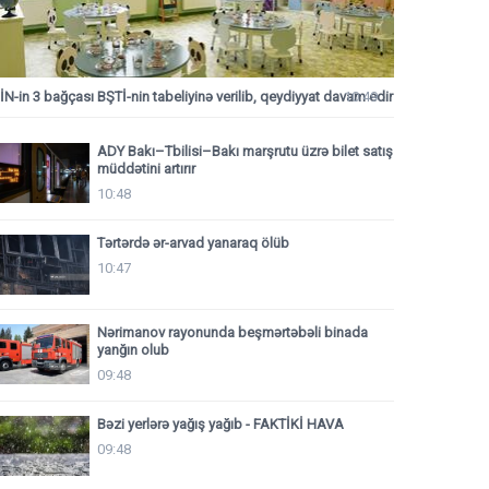
İN-in 3 bağçası BŞTİ-nin tabeliyinə verilib, qeydiyyat davam edir
10:49
ADY Bakı–Tbilisi–Bakı marşrutu üzrə bilet satış
müddətini artırır
10:48
Tərtərdə ər-arvad yanaraq ölüb
10:47
Nərimanov rayonunda beşmərtəbəli binada
yanğın olub
09:48
Bəzi yerlərə yağış yağıb - FAKTİKİ HAVA
09:48