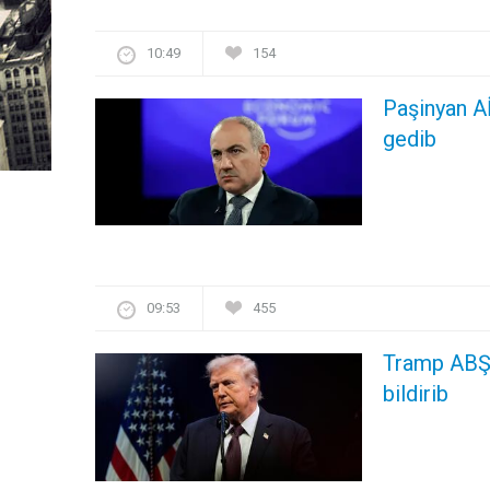
10:49
154
Paşinyan Aİ
gedib
09:53
455
Tramp ABŞ-
bildirib