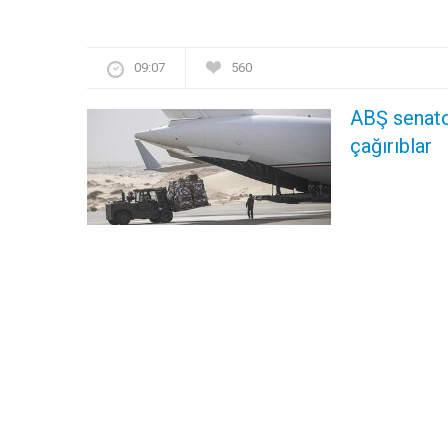
09:07
560
ABŞ senato
çağırıblar