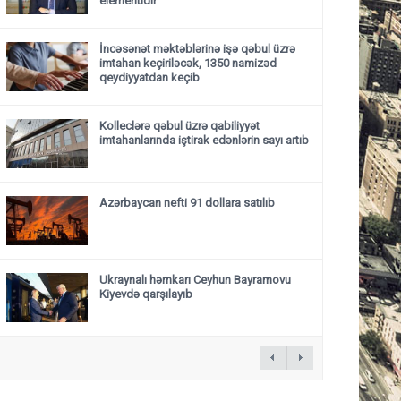
elementidir”
İncəsənət məktəblərinə işə qəbul üzrə
imtahan keçiriləcək, 1350 namizəd
qeydiyyatdan keçib
Kolleclərə qəbul üzrə qabiliyyət
imtahanlarında iştirak edənlərin sayı artıb
Azərbaycan nefti 91 dollara satılıb
Ukraynalı həmkarı Ceyhun Bayramovu
Kiyevdə qarşılayıb