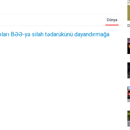
Dünya
D
ları BƏƏ-yə silah tədarükünü dayandırmağa