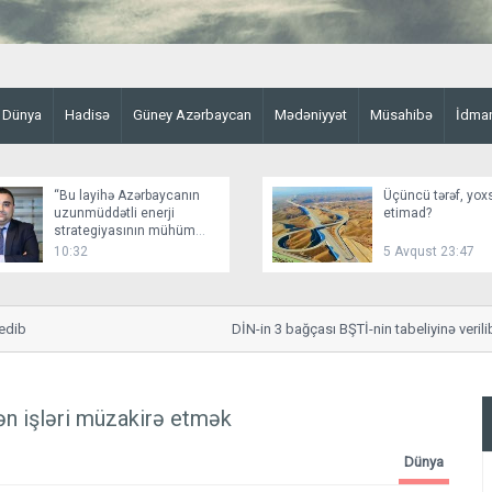
Dünya
Hadisə
Güney Azərbaycan
Mədəniyyət
Müsahibə
İdma
“Bu layihə Azərbaycanın
Üçüncü tərəf, yox
uzunmüddətli enerji
etimad?
strategiyasının mühüm
elementidir”
10:32
5 Avqust 23:47
b
DİN-in 3 bağçası BŞTİ-nin tabeliyinə verilib, 
n işləri müzakirə etmək
Dünya