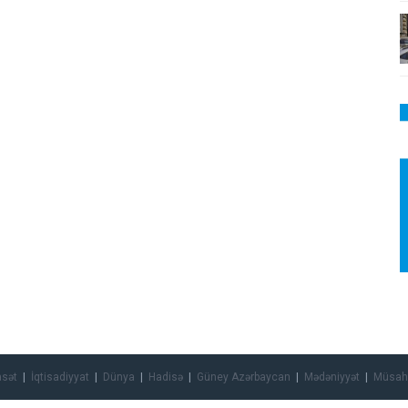
asət
İqtisadiyyat
Dünya
Hadisə
Güney Azərbaycan
Mədəniyyət
Müsah