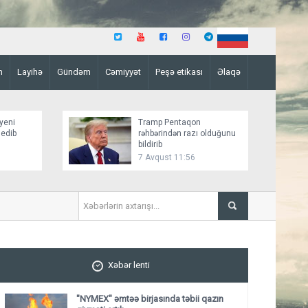
n
Layihə
Gündəm
Cəmiyyət
Peşə etikası
Əlaqə
yeni
Tramp Pentaqon
 edib
rəhbərindən razı olduğunu
bildirib
7 Avqust 11:56
NYT: ABŞ Kubanın rəhbəri v
Xəbər lenti
"NYMEX" əmtəə birjasında təbii qazın