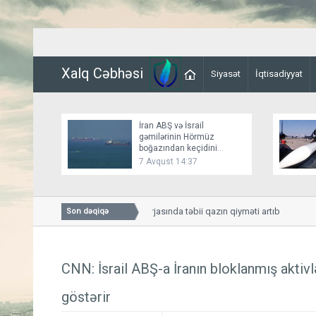
Xalq Cəbhəsi
Siyasət
İqtisadiyyat
İran ABŞ və İsrail
gəmilərinin Hörmüz
boğazından keçidini
bağlayır
7 Avqust 14:37
"NYMEX" əmtəə birjasında təbii qazın qiyməti artıb
Son dəqiqə
CNN: İsrail ABŞ-a İranın bloklanmış aktivlə
göstərir