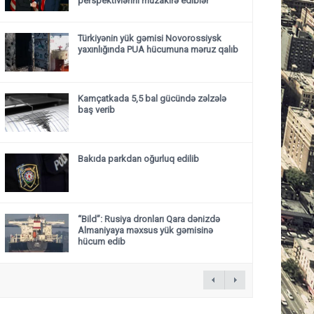
perspektivlərini müzakirə ediblər
Türkiyənin yük gəmisi Novorossiysk
yaxınlığında PUA hücumuna məruz qalıb
Kamçatkada 5,5 bal gücündə zəlzələ
baş verib
Bakıda parkdan oğurluq edilib
“Bild”: Rusiya dronları Qara dənizdə
Almaniyaya məxsus yük gəmisinə
hücum edib