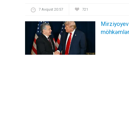
7 Avqust 20:57
721
Mirziyoyev 
möhkəmlənd