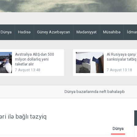
Dünya
Hadisə
Güney Azərbaycan
Mədəniyyət
Müsahibə
İdma
Avstraliya ABŞ-dən 500
Aİ Rusiyaya qarşı 
milyon dollarlıq yeni
sanksiyalar tətbiq
raketlər alır
7 Avqust 13:48
7 Avqust 13:18
Dünya bazarlarında neft bahalaşıb
ri ilə bağlı təzyiq
Dünya