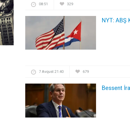
08:51
329
NYT: ABŞ K
7 Avqust 21:40
679
Bessent İra