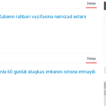
Dünya
ubanın rəhbəri vəzifəsinə namizəd axtarır
Dünya
nla 60 günlük atəşkəs imkanını istisna etməyib