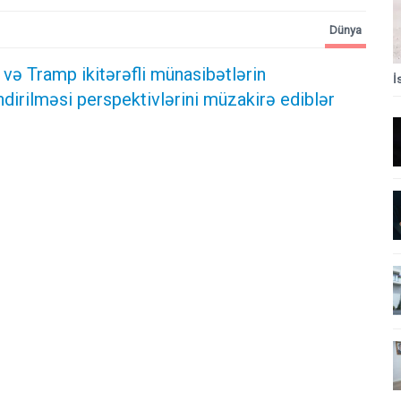
Dünya
və Tramp ikitərəfli münasibətlərin
İ
irilməsi perspektivlərini müzakirə ediblər