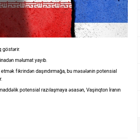
q göstərir.
inadən məlumat yayıb.
zad etmək fikrindən daşındırmağa, bu məsələnin potensial
r.
maddəlik potensial razılaşmaya əsasən, Vaşinqton İranın