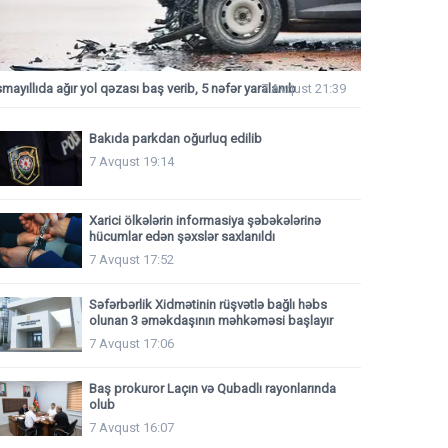
smayıllıda ağır yol qəzası baş verib, 5 nəfər yaralanıb
7 Avqust 21:39
Bakıda parkdan oğurluq edilib
7 Avqust 19:14
Xarici ölkələrin informasiya şəbəkələrinə
hücumlar edən şəxslər saxlanıldı
7 Avqust 17:52
Səfərbərlik Xidmətinin rüşvətlə bağlı həbs
olunan 3 əməkdaşının məhkəməsi başlayır
7 Avqust 17:06
Baş prokuror Laçın və Qubadlı rayonlarında
olub
7 Avqust 16:07