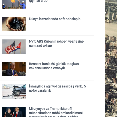
qiyməti artıb
Dünya bazarlarında neft bahalaşıb
NYT: ABŞ Kubanın rəhbəri vəzifəsinə
namizəd axtarır
Bessent İranla 60 günlük atəşkəs
imkanını istisna etməyib
İsmayıllıda ağır yol qəzası baş verib, 5
nəfər yaralanıb
Mirziyoyev və Tramp ikitərəfli
münasibətlərin möhkəmləndirilməsi