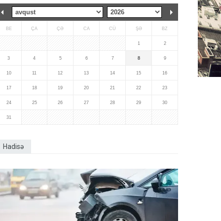
BE
ÇA
ÇƏ
CA
CÜ
ŞƏ
BZ
1
2
3
4
5
6
7
8
9
10
11
12
13
14
15
16
17
18
19
20
21
22
23
24
25
26
27
28
29
30
31
Hadisə