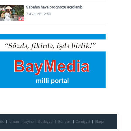
Sabahın hava proqnozu açıqlanıb
7 Avqust 12:50
ibə
İdman
Layihə
Ədəbiyyat
Gündəm
Cəmiyyət
Əlaqə