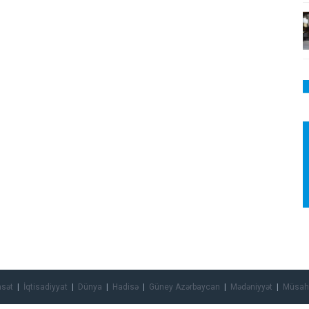
asət
İqtisadiyyat
Dünya
Hadisə
Güney Azərbaycan
Mədəniyyət
Müsah