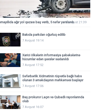
smayıllıda ağır yol qəzası baş verib, 5 nəfər yaralanıb
7 Avqust 21:39
Bakıda parkdan oğurluq edilib
7 Avqust 19:14
Xarici ölkələrin informasiya şəbəkələrinə
hücumlar edən şəxslər saxlanıldı
7 Avqust 17:52
Səfərbərlik Xidmətinin rüşvətlə bağlı həbs
olunan 3 əməkdaşının məhkəməsi başlayır
7 Avqust 17:06
Baş prokuror Laçın və Qubadlı rayonlarında
olub
7 Avqust 16:07