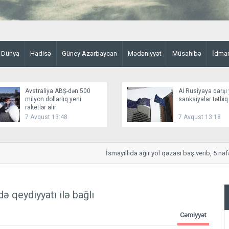
Dünya
Hadisə
Güney Azərbaycan
Mədəniyyət
Müsahibə
İdma
Avstraliya ABŞ-dən 500
Aİ Rusiyaya qarşı 
milyon dollarlıq yeni
sanksiyalar tətbiq
raketlər alır
7 Avqust 13:48
7 Avqust 13:18
İsmayıllıda ağır yol qəzası baş verib, 5 nəfər ya
 qeydiyyatı ilə bağlı
Cəmiyyət