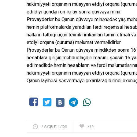
hakimiyyəti orqanının müəyyən etdiyi orqana (quruma
edildiyi gündən on iki ay sonra qüvvəyə minir.
Provayderlər bu Qanun qüvvəyə minənədək yaş məhdud
həmin platformalarda yaradılan fərdi rəqəmsal hesab
həllərin tətbiqi üçün texniki imkanları təmin etməli 
etdiyi orqana (quruma) məlumat verməlidirlər.
Provayderlər bu Qanun qüvvəyə mindikdən sonra 16
hesablara girişin məhdudlaşdırılmasını, şəxsin 16 
edilmədikdə həmin hesabların və fərdi məlumatlarının
hakimiyyəti orqanının müəyyən etdiyi orqana (quruma
Qanun layihəsi səsverməyə çıxarılaraq birinci oxunuş
7 Avqust 17:50
714