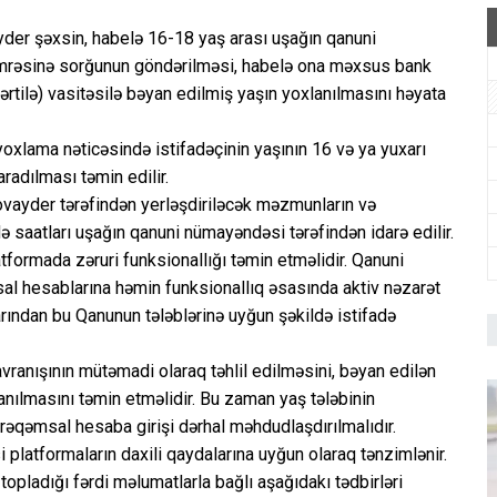
er şəxsin, habelə 16-18 yaş arası uşağın qanuni
mrəsinə sorğunun göndərilməsi, habelə ona məxsus bank
şərtilə) vasitəsilə bəyan edilmiş yaşın yoxlanılmasını həyata
yoxlama nəticəsində istifadəçinin yaşının 16 və ya yuxarı
adılması təmin edilir.
vayder tərəfindən yerləşdiriləcək məzmunların və
ə saatları uşağın qanuni nümayəndəsi tərəfindən idarə edilir.
tformada zəruri funksionallığı təmin etməlidir. Qanuni
al hesablarına həmin funksionallıq əsasında aktiv nəzarət
rından bu Qanunun tələblərinə uyğun şəkildə istifadə
ranışının mütəmadi olaraq təhlil edilməsini, bəyan edilən
lanılmasını təmin etməlidir. Bu zaman yaş tələbinin
 rəqəmsal hesaba girişi dərhal məhdudlaşdırılmalıdır.
 platformaların daxili qaydalarına uyğun olaraq tənzimlənir.
opladığı fərdi məlumatlarla bağlı aşağıdakı tədbirləri