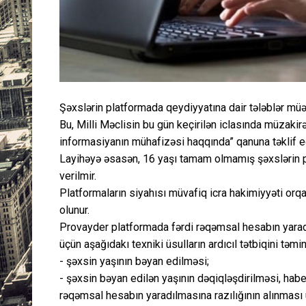
Şəxslərin platformada qeydiyyatına dair tələblər müə
Bu, Milli Məclisin bu gün keçirilən iclasında müzakir
informasiyanın mühafizəsi haqqında” qanuna təklif e
Layihəyə əsasən, 16 yaşı tamam olmamış şəxslərin p
verilmir.
Platformaların siyahısı müvafiq icra hakimiyyəti or
olunur.
Provayder platformada fərdi rəqəmsal hesabın yara
üçün aşağıdakı texniki üsulların ardıcıl tətbiqini təmin
- şəxsin yaşının bəyan edilməsi;
- şəxsin bəyan edilən yaşının dəqiqləşdirilməsi, hab
rəqəmsal hesabın yaradılmasına razılığının alınması 