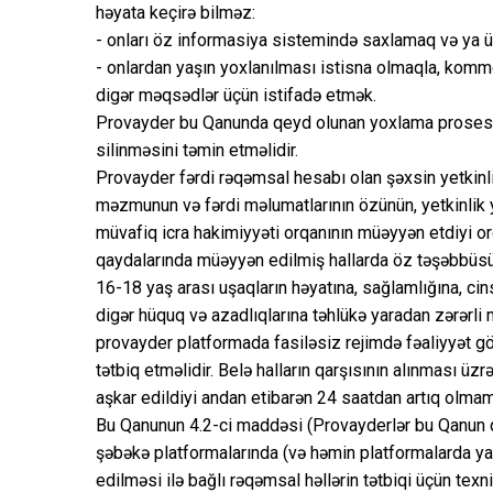
həyata keçirə bilməz:
- onları öz informasiya sistemində saxlamaq və ya 
- onlardan yaşın yoxlanılması istisna olmaqla, komme
digər məqsədlər üçün istifadə etmək.
Provayder bu Qanunda qeyd olunan yoxlama prosesi b
silinməsini təmin etməlidir.
Provayder fərdi rəqəmsal hesabı olan şəxsin yetkinli
məzmunun və fərdi məlumatlarının özünün, yetkinlik
müvafiq icra hakimiyyəti orqanının müəyyən etdiyi or
qaydalarında müəyyən edilmiş hallarda öz təşəbbüsü i
16-18 yaş arası uşaqların həyatına, sağlamlığına, cin
digər hüquq və azadlıqlarına təhlükə yaradan zərərli
provayder platformada fasiləsiz rejimdə fəaliyyət g
tətbiq etməlidir. Belə halların qarşısının alınması 
aşkar edildiyi andan etibarən 24 saatdan artıq olmama
Bu Qanunun 4.2-ci maddəsi (Provayderlər bu Qanun 
şəbəkə platformalarında (və həmin platformalarda y
edilməsi ilə bağlı rəqəmsal həllərin tətbiqi üçün tex