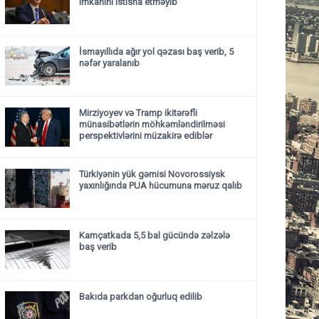
imkanını istisna etməyib
İsmayıllıda ağır yol qəzası baş verib, 5
nəfər yaralanıb
Mirziyoyev və Tramp ikitərəfli
münasibətlərin möhkəmləndirilməsi
perspektivlərini müzakirə ediblər
Türkiyənin yük gəmisi Novorossiysk
yaxınlığında PUA hücumuna məruz qalıb
Kamçatkada 5,5 bal gücündə zəlzələ
baş verib
Bakıda parkdan oğurluq edilib