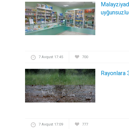
Malayziyada
uyğunsuzlu
7 Avqust 17:45
700
Rayonlara 
7 Avqust 17:09
777