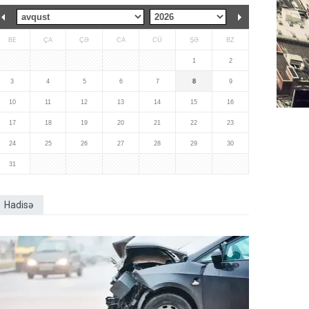
BE
ÇA
ÇƏ
CA
CÜ
ŞƏ
BZ
1
2
3
4
5
6
7
8
9
10
11
12
13
14
15
16
17
18
19
20
21
22
23
24
25
26
27
28
29
30
31
Hadisə