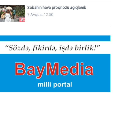
Sabahın hava proqnozu açıqlanıb
7 Avqust 12:50