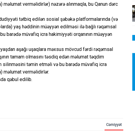
) məlumat verməlidirlər) nəzərə alınmaqla, bu Qanun dərc
iyyəti tətbiq edilən sosial şəbəkə platformalarında (və
larda) yaş həddinin müəyyən edilməsi ilə bağlı rəqəmsal
və bu barədə müvafiq icra hakimiyyəti orqanının müəyyən
 yaşdan aşağı uşaqlara məxsus mövcud fərdi rəqəmsal
yaşının tamam olmasını təsdiq edən məlumat təqdim
 silinməsini təmin etməli və bu barədə müvafiq icra
) məlumat verməlidirlər.
da qəbul edilib.
Cəmiyyət