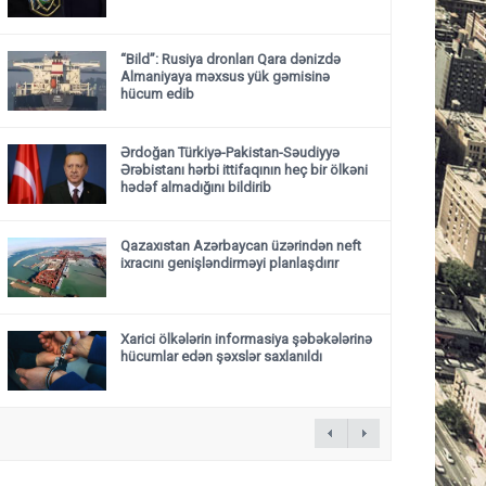
“Bild”: Rusiya dronları Qara dənizdə
Almaniyaya məxsus yük gəmisinə
hücum edib
Ərdoğan Türkiyə-Pakistan-Səudiyyə
Ərəbistanı hərbi ittifaqının heç bir ölkəni
hədəf almadığını bildirib
Qazaxıstan Azərbaycan üzərindən neft
ixracını genişləndirməyi planlaşdırır
Xarici ölkələrin informasiya şəbəkələrinə
hücumlar edən şəxslər saxlanıldı