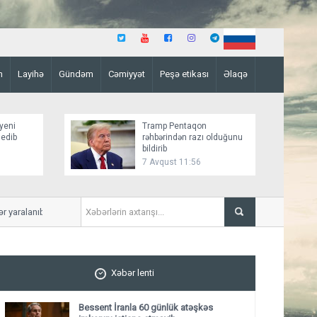
n
Layihə
Gündəm
Cəmiyyət
Peşə etikası
Əlaqə
yeni
Tramp Pentaqon
 edib
rəhbərindən razı olduğunu
bildirib
7 Avqust 11:56
ralanıb
Mirziyoyev və Tramp ikitərəf
ediblər
Xəbər lenti
Bessent İranla 60 günlük atəşkəs