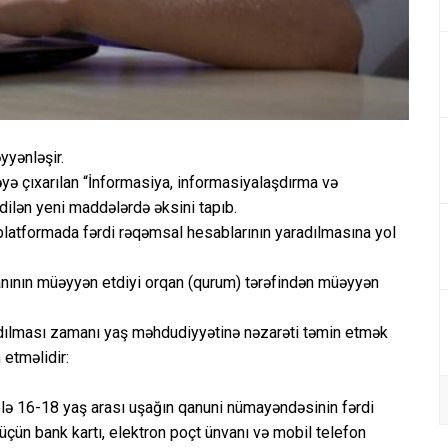
yyənləşir.
əyə çıxarılan “İnformasiya, informasiyalaşdırma və
dilən yeni maddələrdə əksini tapıb.
latformada fərdi rəqəmsal hesablarının yaradılmasına yol
qanının müəyyən etdiyi orqan (qurum) tərəfindən müəyyən
dılması zamanı yaş məhdudiyyətinə nəzarəti təmin etmək
 etməlidir:
elə 16-18 yaş arası uşağın qanuni nümayəndəsinin fərdi
üçün bank kartı, elektron poçt ünvanı və mobil telefon