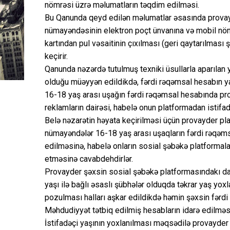
nömrəsi üzrə məlumatların təqdim edilməsi.
Bu Qanunda qeyd edilən məlumatlar əsasında provayd
nümayəndəsinin elektron poçt ünvanına və mobil nö
kartından pul vəsaitinin çıxılması (geri qaytarılması 
keçirir.
Qanunda nəzərdə tutulmuş texniki üsullarla aparılan 
olduğu müəyyən edildikdə, fərdi rəqəmsal hesabın yar
16-18 yaş arası uşağın fərdi rəqəmsal hesabında pro
reklamların dairəsi, habelə onun platformadan istifad
Belə nəzarətin həyata keçirilməsi üçün provayder pla
nümayəndələr 16-18 yaş arası uşaqların fərdi rəqəms
edilməsinə, habelə onların sosial şəbəkə platformala
etməsinə cavabdehdirlər.
Provayder şəxsin sosial şəbəkə platformasındakı dav
yaşı ilə bağlı əsaslı şübhələr olduqda təkrar yaş yox
pozulması halları aşkar edildikdə həmin şəxsin fərdi
Məhdudiyyət tətbiq edilmiş hesabların idarə edilməsi
İstifadəçi yaşının yoxlanılması məqsədilə provayder t