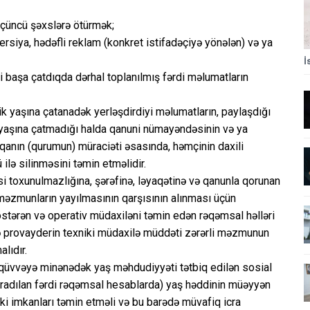
üçüncü şəxslərə ötürmək;
rsiya, hədəfli reklam (konkret istifadəçiyə yönələn) və ya
İ
aşa çatdıqda dərhal toplanılmış fərdi məlumatların
k yaşına çatanadək yerləşdirdiyi məlumatların, paylaşdığı
 yaşına çatmadığı halda qanuni nümayəndəsinin və ya
qanın (qurumun) müraciəti əsasında, həmçinin daxili
lə silinməsini təmin etməlidir.
si toxunulmazlığına, şərəfinə, ləyaqətinə və qanunla qorunan
 məzmunların yayılmasının qarşısının alınması üçün
östərən və operativ müdaxiləni təmin edən rəqəmsal həlləri
üzrə provayderin texniki müdaxilə müddəti zərərli məzmunun
lıdır.
qüvvəyə minənədək yaş məhdudiyyəti tətbiq edilən sosial
aradılan fərdi rəqəmsal hesablarda) yaş həddinin müəyyən
niki imkanları təmin etməli və bu barədə müvafiq icra