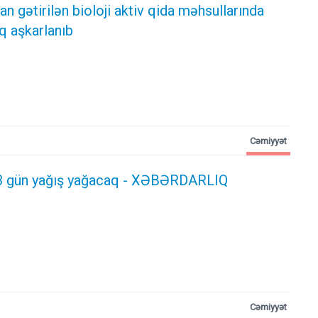
n gətirilən bioloji aktiv qida məhsullarında
q aşkarlanıb
Cəmiyyət
3 gün yağış yağacaq - XƏBƏRDARLIQ
Cəmiyyət