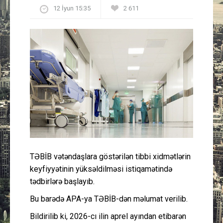
12 İyun 15:35
2 611
Güney Azərbaycan
Mədəniyyət
Müsahibə
İdman
Layihə
Gündəm
TƏBİB vətəndaşlara göstərilən tibbi xidmətlərin
Cəmiyyət
keyfiyyətinin yüksəldilməsi istiqamətində
tədbirlərə başlayıb.
Peşə etikası
Bu barədə APA-ya TƏBİB-dən məlumat verilib.
Bildirilib ki, 2026-cı ilin aprel ayından etibarən
Əlaqə