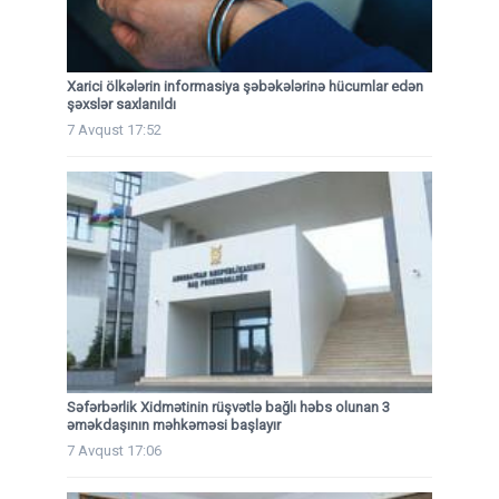
Xarici ölkələrin informasiya şəbəkələrinə hücumlar edən
şəxslər saxlanıldı
7 Avqust 17:52
Səfərbərlik Xidmətinin rüşvətlə bağlı həbs olunan 3
əməkdaşının məhkəməsi başlayır
7 Avqust 17:06