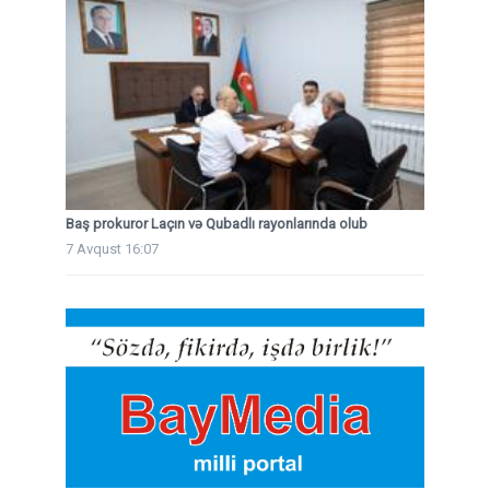
Baş prokuror Laçın və Qubadlı rayonlarında olub
7 Avqust 16:07