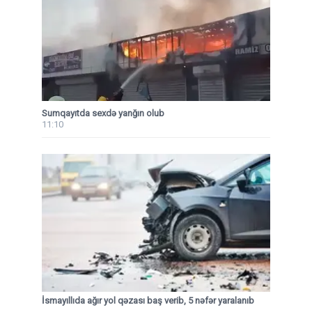
Sumqayıtda sexdə yanğın olub
11:10
İsmayıllıda ağır yol qəzası baş verib, 5 nəfər yaralanıb