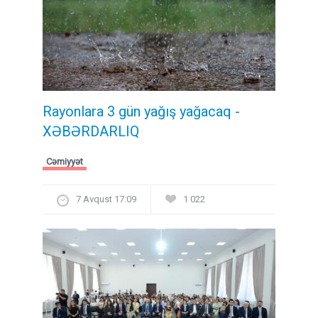
Rayonlara 3 gün yağış yağacaq -
XƏBƏRDARLIQ
Cəmiyyət
7 Avqust 17:09
1 022