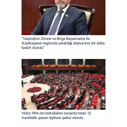
“Vaşinqton Zirvəsi və Birgə Bəyannamə ilə
Azərbayanın regionda yaratdığı status-kvo bir daha
təsbit olundu”
Yıldız: PKK-nın tərksilahını nəzərdə tutan 12
maddəlik qanun layihəsi qəbul olundu ​​​​​​​