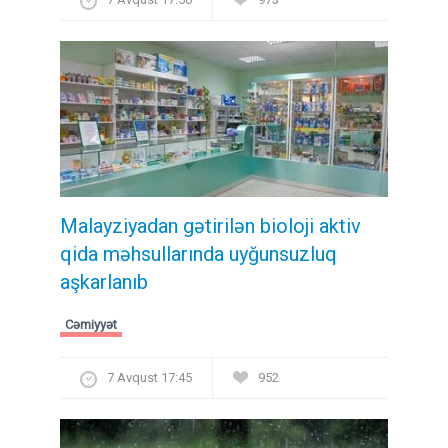
Malayziyadan gətirilən bioloji aktiv
qida məhsullarında uyğunsuzluq
aşkarlanıb
Cəmiyyət
7 Avqust 17:45
952