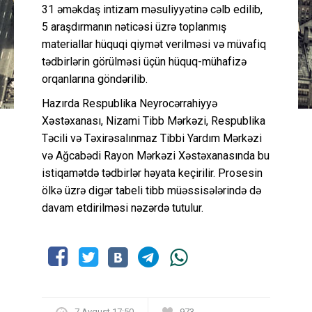
31 əməkdaş intizam məsuliyyətinə cəlb edilib,
5 araşdırmanın nəticəsi üzrə toplanmış
materiallar hüquqi qiymət verilməsi və müvafiq
tədbirlərin görülməsi üçün hüquq-mühafizə
orqanlarına göndərilib.
Hazırda Respublika Neyrocərrahiyyə
Xəstəxanası, Nizami Tibb Mərkəzi, Respublika
Təcili və Təxirəsalınmaz Tibbi Yardım Mərkəzi
və Ağcabədi Rayon Mərkəzi Xəstəxanasında bu
istiqamətdə tədbirlər həyata keçirilir. Prosesin
ölkə üzrə digər tabeli tibb müəssisələrində də
davam etdirilməsi nəzərdə tutulur.
7 Avqust 17:50
973