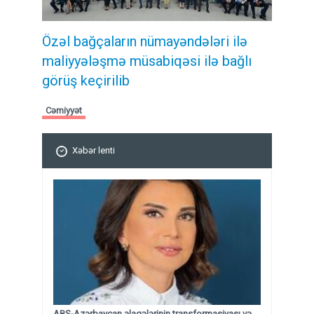
Özəl bağçaların nümayəndələri ilə
maliyyələşmə müsabiqəsi ilə bağlı
görüş keçirilib
Cəmiyyət
Xəbər lenti
ABŞ-Azərbaycan əlaqələrinin transformasiyası və