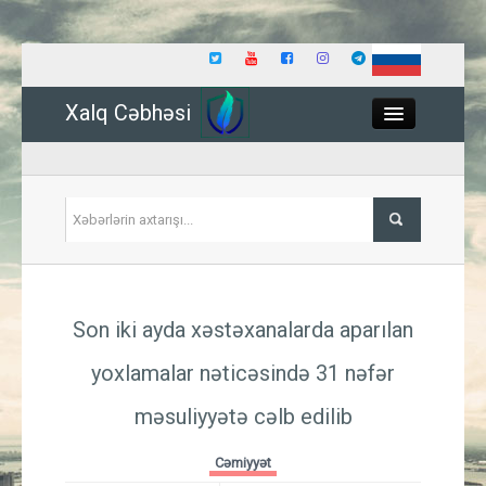
Xalq Cəbhəsi
Close
Siyasət
Son iki ayda xəstəxanalarda aparılan
İqtisadiyyat
yoxlamalar nəticəsində 31 nəfər
Dünya
məsuliyyətə cəlb edilib
Hadisə
Cəmiyyət