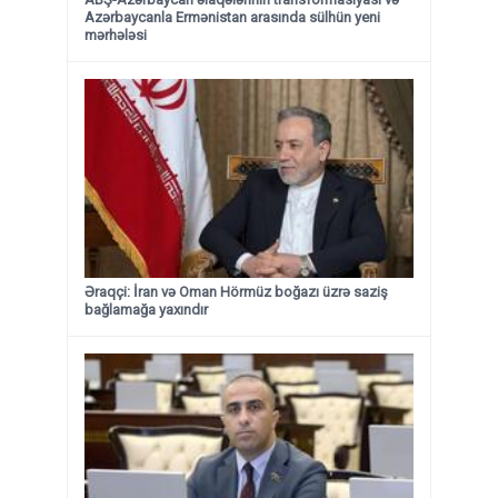
Azərbaycanla Ermənistan arasında sülhün yeni
mərhələsi
Əraqçi: İran və Oman Hörmüz boğazı üzrə saziş
bağlamağa yaxındır