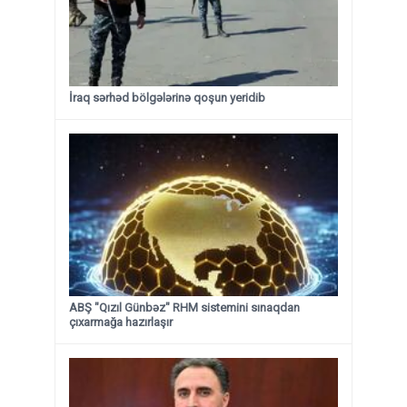
İraq sərhəd bölgələrinə qoşun yeridib
ABŞ "Qızıl Günbəz" RHM sistemini sınaqdan
çıxarmağa hazırlaşır