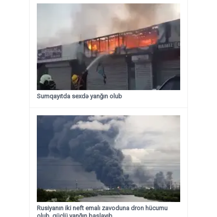
Sumqayıtda sexdə yanğın olub
Rusiyanın iki neft emalı zavoduna dron hücumu
olub, güclü yanğın başlayıb