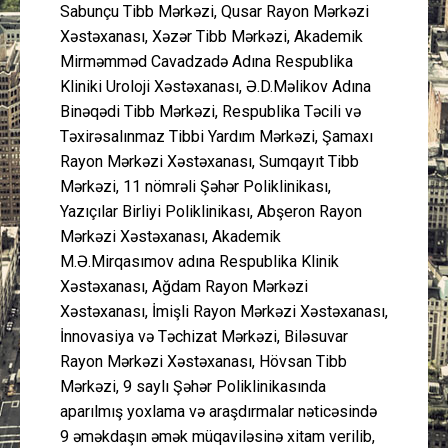
Sabunçu Tibb Mərkəzi, Qusar Rayon Mərkəzi
Xəstəxanası, Xəzər Tibb Mərkəzi, Akademik
Mirməmməd Cavadzadə Adına Respublika
Kliniki Uroloji Xəstəxanası, Ə.D.Məlikov Adına
Binəqədi Tibb Mərkəzi, Respublika Təcili və
Təxirəsalınmaz Tibbi Yardım Mərkəzi, Şamaxı
Rayon Mərkəzi Xəstəxanası, Sumqayıt Tibb
Mərkəzi, 11 nömrəli Şəhər Poliklinikası,
Yazıçılar Birliyi Poliklinikası, Abşeron Rayon
Mərkəzi Xəstəxanası, Akademik
M.Ə.Mirqasımov adına Respublika Klinik
Xəstəxanası, Ağdam Rayon Mərkəzi
Xəstəxanası, İmişli Rayon Mərkəzi Xəstəxanası,
İnnovasiya və Təchizat Mərkəzi, Biləsuvar
Rayon Mərkəzi Xəstəxanası, Hövsan Tibb
Mərkəzi, 9 saylı Şəhər Poliklinikasında
aparılmış yoxlama və araşdırmalar nəticəsində
9 əməkdaşın əmək müqaviləsinə xitam verilib,