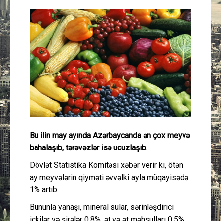
Güney Azərbaycan
Mədəniyyət
Müsahibə
İdman
Layihə
Bu ilin may ayında Azərbaycanda ən çox meyvə
Gündəm
bahalaşıb, tərəvəzlər isə ucuzlaşıb.
Cəmiyyət
Dövlət Statistika Komitəsi xəbər verir ki, ötən
ay meyvələrin qiyməti əvvəlki ayla müqayisədə
Peşə etikası
1% artıb.
Bununla yanaşı, mineral sular, sərinləşdirici
Əlaqə
içkilər və şirələr 0,8%, ət və ət məhsulları 0,5%