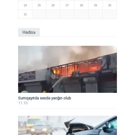
24
25
26
27
28
29
30
31
Hadisə
Sumqayıtda sexdə yanğın olub
11:10