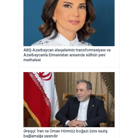
ABŞ-Azərbaycan əlaqələrinin transformasiyası və
Azərbaycanla Ermənistan arasında sülhün yeni
mərhələsi
Əraqçi: İran və Oman Hörmüz boğazı üzrə saziş
bağlamağa yaxındır