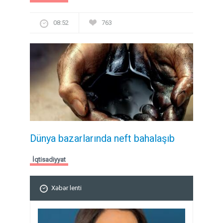
08:52
763
Dünya bazarlarında neft bahalaşıb
İqtisadiyyat
Xəbər lenti