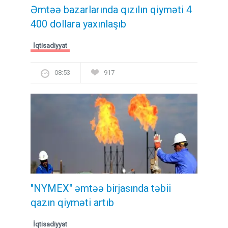
Əmtəə bazarlarında qızılın qiyməti 4
400 dollara yaxınlaşıb
İqtisadiyyat
08:53
917
"NYMEX" əmtəə birjasında təbii
qazın qiyməti artıb
İqtisadiyyat