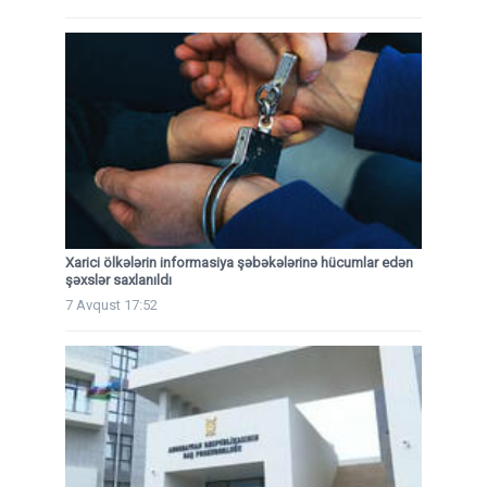
Xarici ölkələrin informasiya şəbəkələrinə hücumlar edən
şəxslər saxlanıldı
7 Avqust 17:52