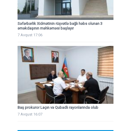
Səfərbərlik Xidmətinin rüşvətlə bağlı həbs olunan 3
əməkdaşının məhkəməsi başlayır
7 Avqust 17:06
Baş prokuror Laçın və Qubadlı rayonlarında olub
7 Avqust 16:07