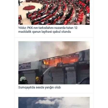
Yıldız: PKK-nın tərksilahını nəzərdə tutan 12
maddəlik qanun layihəsi qəbul olundu ​​​​​​​
Sumqayıtda sexdə yanğın olub