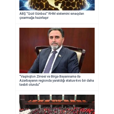
ABŞ "Qızıl Günbəz" RHM sistemini sınaqdan
çıxarmağa hazırlaşır
“Vaşinqton Zirvəsi və Birgə Bəyannamə ilə
Azərbayanın regionda yaratdığı status-kvo bir daha
təsbit olundu”