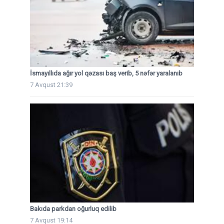
İsmayıllıda ağır yol qəzası baş verib, 5 nəfər yaralanıb
7 Avqust 21:39
Bakıda parkdan oğurluq edilib
7 Avqust 19:14