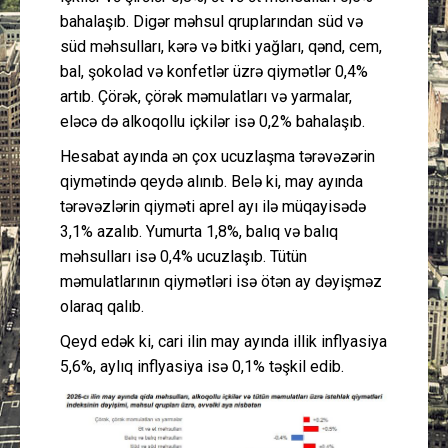
bahalaşıb. Digər məhsul qruplarından süd və
süd məhsulları, kərə və bitki yağları, qənd, cem,
bal, şokolad və konfetlər üzrə qiymətlər 0,4%
artıb. Çörək, çörək məmulatları və yarmalar,
eləcə də alkoqollu içkilər isə 0,2% bahalaşıb.
Hesabat ayında ən çox ucuzlaşma tərəvəzərin
qiymətində qeydə alınıb. Belə ki, may ayında
tərəvəzlərin qiyməti aprel ayı ilə müqayisədə
3,1% azalıb. Yumurta 1,8%, balıq və balıq
məhsulları isə 0,4% ucuzlaşıb. Tütün
məmulatlarının qiymətləri isə ötən ay dəyişməz
olaraq qalıb.
Qeyd edək ki, cari ilin may ayında illik inflyasiya
5,6%, aylıq inflyasiya isə 0,1% təşkil edib.