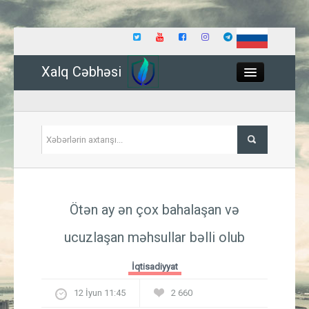
Xalq Cəbhəsi
Close
Siyasət
Ötən ay ən çox bahalaşan və
İqtisadiyyat
ucuzlaşan məhsullar bəlli olub
Dünya
İqtisadiyyat
Hadisə
12 İyun 11:45
2 660