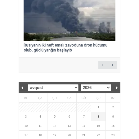
Rusiyanın iki neft emalı zavoduna dron hücumu
olub, güclü yanğın başlayıb
BE
ÇA
ÇƏ
CA
CÜ
ŞƏ
BZ
1
2
3
4
5
6
7
8
9
10
11
12
13
14
15
16
17
18
19
20
21
22
23