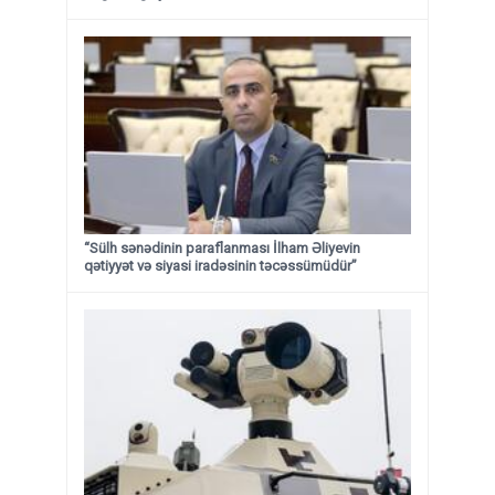
“Sülh sənədinin paraflanması İlham Əliyevin
qətiyyət və siyasi iradəsinin təcəssümüdür”