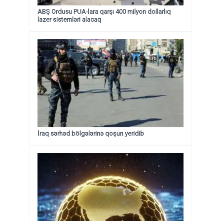
ABŞ Ordusu PUA-lara qarşı 400 milyon dollarlıq
lazer sistemləri alacaq
İraq sərhəd bölgələrinə qoşun yeridib