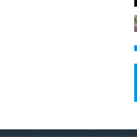
asət
İqtisadiyyat
Dünya
Hadisə
Güney Azərbaycan
Mədəniyyət
Müsah