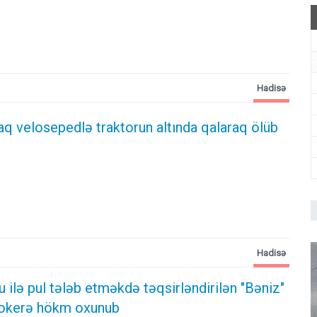
Hadisə
aq velosepedlə traktorun altında qalaraq ölüb
Hadisə
ilə pul tələb etməkdə təqsirləndirilən "Bəniz"
ktokerə hökm oxunub