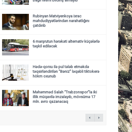
bağlı rəsmi bildiriş almayıb
Rubinyan Matviyenkoya ixrac
məhdudiyyətlərindən narahatlığını
çatdırıb
6 marşrutun hərəkəti alternativ küçələrlə
təşkil ediləcək
Hədə-qorxu ilə pul tələb etməkdə
təqsirləndirilən "Bəniz" ləqəbli tiktokerə
hökm oxunub
Məhəmməd Salah “Trabzonspor”la iki
illik müqavilə imzalayıb, mövsümə 17
mln. avro qazanacaq