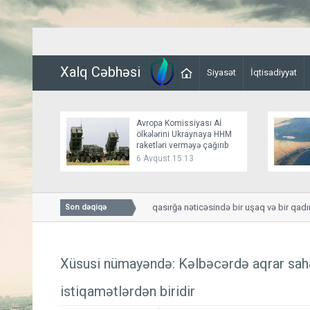
Xalq Cəbhəsi
Siyasət
İqtisadiyyat
Avropa Komissiyası Aİ
ölkələrini Ukraynaya HHM
raketləri verməyə çağırıb
6 Avqust 15:13
Smolenskdə güclü qasırğa nəticəsində bir uşaq və bir qadın hə
Son dəqiqə
Xüsusi nümayəndə: Kəlbəcərdə aqrar sahən
istiqamətlərdən biridir