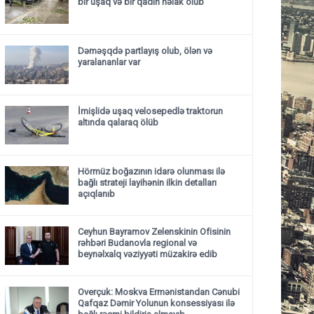
bir uşaq və bir qadın həlak olub
Dəməşqdə partlayış olub, ölən və
yaralananlar var
İmişlidə uşaq velosepedlə traktorun
altında qalaraq ölüb
Hörmüz boğazının idarə olunması ilə
bağlı strateji layihənin ilkin detalları
açıqlanıb
Ceyhun Bayramov Zelenskinin Ofisinin
rəhbəri Budanovla regional və
beynəlxalq vəziyyəti müzakirə edib
Overçuk: Moskva Ermənistandan Cənubi
Qafqaz Dəmir Yolunun konsessiyası ilə