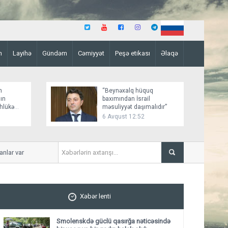
n
Layihə
Gündəm
Cəmiyyət
Peşə etikası
Əlaqə
n
“Beynəxalq hüquq
ın
baxımından İsrail
əhlükə
məsuliyyət daşımalıdır”
6 Avqust 12:52
r var
İmişlidə uşaq velosepedlə 
Xəbər lenti
Smolenskdə güclü qasırğa nəticəsində