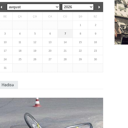
BE
ÇA
ÇƏ
CA
CÜ
ŞƏ
BZ
1
2
3
4
5
6
7
8
9
10
11
12
13
14
15
16
17
18
19
20
21
22
23
24
25
26
27
28
29
30
31
Hadisə