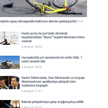
mişlidə uşaq velosepedlə traktorun altında qalaraq ölüb
6 Avqust 20:47
Hədə-qorxu ilə pul tələb etməkdə
təqsirləndirilən "Bəniz" ləqəbli tiktokerə hökm
oxunub
6 Avqust 18:20
Hacıqabulda yol qəzasında bir nəfər ölüb, 1
nəfər xəsarət alıb
6 Avqust 18:03
Rasim İldırımzadə, Zaur Mirzəzadə və Qoşqar
Məmmədovun apellyasiya şikayəti üzrə
məhkəmə başlayıb
6 Avqust 17:31
Bakıda yeniyetməyə qarşı soyğunçuluq edilib
6 Avqust 15:23