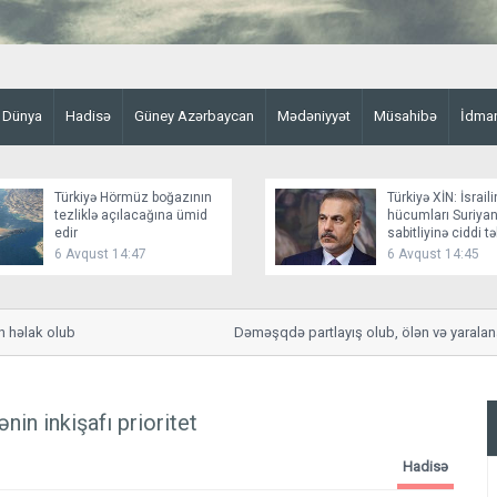
Dünya
Hadisə
Güney Azərbaycan
Mədəniyyət
Müsahibə
İdma
Türkiyə Hörmüz boğazının
Türkiyə XİN: İsraili
tezliklə açılacağına ümid
hücumları Suriyan
edir
sabitliyinə ciddi t
yaradır
6 Avqust 14:47
6 Avqust 14:45
lak olub
Dəməşqdə partlayış olub, ölən və yaralananla
in inkişafı prioritet
Hadisə