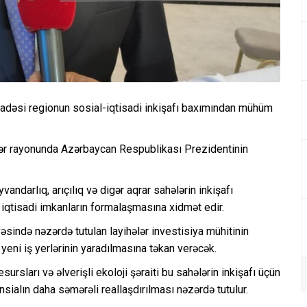
ifadəsi regionun sosial-iqtisadi inkişafı baxımından mühüm
ər rayonunda Azərbaycan Respublikası Prezidentinin
ndarlıq, arıçılıq və digər aqrar sahələrin inkişafı
i iqtisadi imkanların formalaşmasına xidmət edir.
sində nəzərdə tutulan layihələr investisiya mühitinin
yeni iş yerlərinin yaradılmasına təkan verəcək.
sursları və əlverişli ekoloji şəraiti bu sahələrin inkişafı üçün
sialın daha səmərəli reallaşdırılması nəzərdə tutulur.