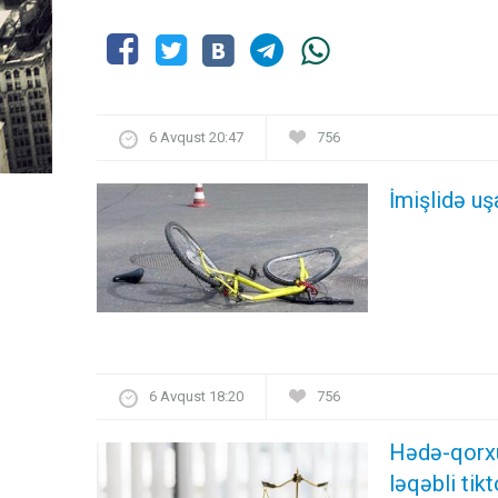
6 Avqust 20:47
756
İmişlidə uş
6 Avqust 18:20
756
Hədə-qorxu 
ləqəbli ti