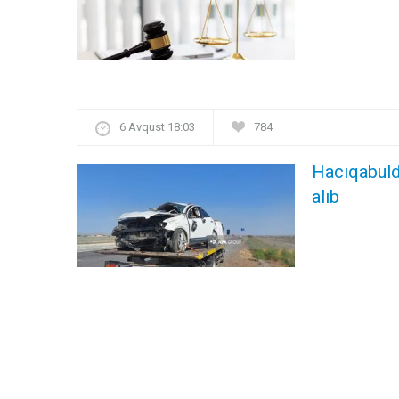
6 Avqust 18:03
784
Hacıqabulda
alıb