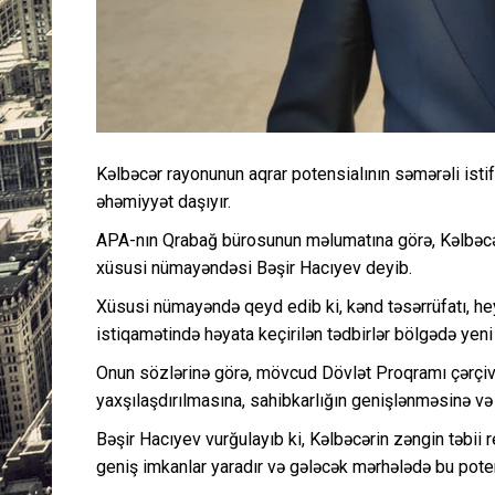
Kəlbəcər rayonunun aqrar potensialının səmərəli ist
əhəmiyyət daşıyır.
APA-nın Qrabağ bürosunun məlumatına görə, Kəlbəc
xüsusi nümayəndəsi Bəşir Hacıyev deyib.
Xüsusi nümayəndə qeyd edib ki, kənd təsərrüfatı, heyva
istiqamətində həyata keçirilən tədbirlər bölgədə yen
Onun sözlərinə görə, mövcud Dövlət Proqramı çərçivə
yaxşılaşdırılmasına, sahibkarlığın genişlənməsinə və 
Bəşir Hacıyev vurğulayıb ki, Kəlbəcərin zəngin təbii re
geniş imkanlar yaradır və gələcək mərhələdə bu poten