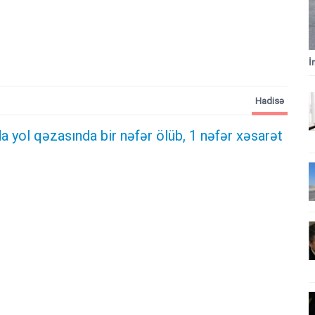
İ
Hadisə
 yol qəzasında bir nəfər ölüb, 1 nəfər xəsarət