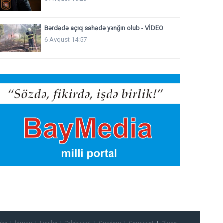
Bərdədə açıq sahədə yanğın olub - VİDEO
6 Avqust 14:57
ibə
İdman
Layihə
Ədəbiyyat
Gündəm
Cəmiyyət
Əlaqə