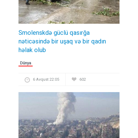
Smolenskdə güclü qasırğa
nəticəsində bir uşaq və bir qadın
həlak olub
Dünya
6 Avqust 22:05
602