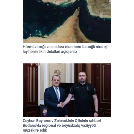
Hörmüz boğazının idarə olunması ilə bağlı strateji
layihənin ilkin detalları açıqlanıb
Ceyhun Bayramov Zelenskinin Ofisinin rəhbəri
Budanovla regional və beynəlxalq vəziyyəti
müzakirə edib