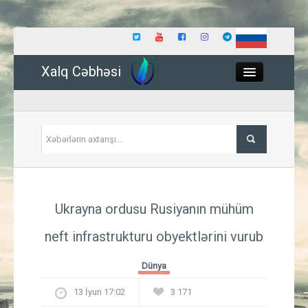
Xalq Cəbhəsi
Close
Siyasət
Ukrayna ordusu Rusiyanın mühüm
İqtisadiyyat
neft infrastrukturu obyektlərini vurub
Dünya
Dünya
Hadisə
13 İyun 17:02
3 171