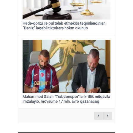
Hədə-qorxu ilə pul tələb etməkdə təqsirləndirilən
"Bəniz" ləqəbli tiktokerə hökm oxunub
Məhəmməd Salah “Trabzonspor”la iki illik müqavilə
imzalayıb, mövsümə 17 mln. avro qazanacaq