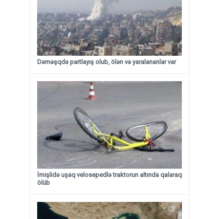
Dəməşqdə partlayış olub, ölən və yaralananlar var
İmişlidə uşaq velosepedlə traktorun altında qalaraq
ölüb