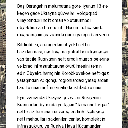
Baş Qərargahın məlumatına görə, iyunun 13-nə
keçən gecə Ukrayna qüvvələri Volqoqrad
vilayətindəki neft emalı və ötürülməsi
obyektinə zərbə endirib. Hücum nəticəsində
müəssisənin ərazisində güclü yanğın baş verib.
Bildirilib ki, sözügedən obyekt neftin
hazırlanması, nəqli və magistral boru kəmərləri
vasitəsilə Rusiyanın neft emalı müəssisələrinə
və ixrac infrastrukturuna ötürülməsini təmin
edir. Obyekt, həmçinin Korobkovskoe neft-qaz
yatağından və qonşu regionlardakı yataqlardan
hasil olunan neftin emalında istifadə olunur.
Eyni zamanda Ukrayna qüvvələri Rusiyanın
Krasnodar diyarında yerləşən “Tamannefteqaz”
neft-qaz terminalına zərbə endirib. Nəticədə
neft məhsulları saxlanılan çənlər, kompleksin
infrastrukturu və Rusiya Hava Hücumundan