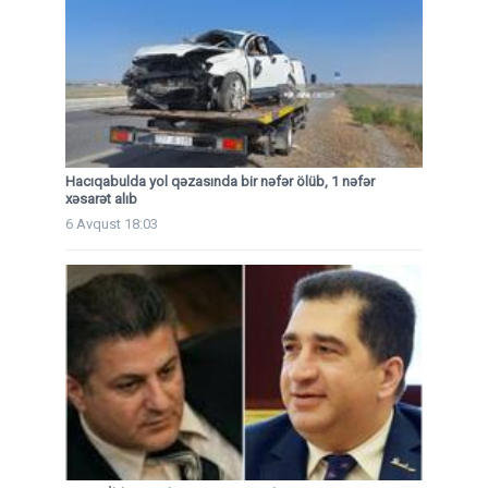
Hacıqabulda yol qəzasında bir nəfər ölüb, 1 nəfər
xəsarət alıb
6 Avqust 18:03