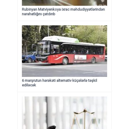
Rubinyan Matviyenkoya ixrac məhdudiyyətlərindən
narahatlığını çatdırıb
6 marşrutun hərəkəti alternativ küçələrlə təşkil
ediləcək