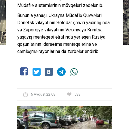
Müdafiə sistemlərinin mövqeləri zədələnib.
Bununla yanaşı, Ukrayna Müdafiə Qüvvələri
Donetsk vilayətinin Soledar şəhəri yaxınlığında
və Zaporojye vilayətinin Verxnyaya Krinitsa
yaşayış məntəqəsi ətrafında yerləşən Rusiya
qoşunlarının idarəetmə məntəqələrinə və
cəmləşmə rayonlarına da zərbələr endirib.
6 Avqust 22:08
588