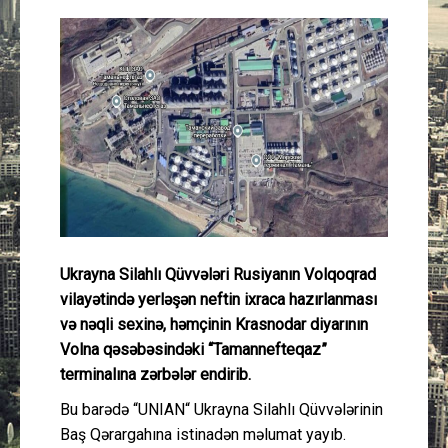
Güney Azərbaycan
Mədəniyyət
Müsahibə
İdman
Layihə
Ukrayna Silahlı Qüvvələri Rusiyanın Volqoqrad
Gündəm
vilayətində yerləşən neftin ixraca hazırlanması
və nəqli sexinə, həmçinin Krasnodar diyarının
Cəmiyyət
Volna qəsəbəsindəki “Tamannefteqaz”
terminalına zərbələr endirib.
Peşə etikası
Bu barədə “UNIAN“ Ukrayna Silahlı Qüvvələrinin
Baş Qərargahına istinadən məlumat yayıb.
Əlaqə