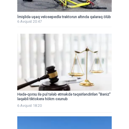
İmişlidə uşaq velosepedlə traktorun altında qalaraq ölüb
6 Avqust 20:47
Hədə-qorxu ilə pul tələb etməkdə təqsirləndirilən "Bəniz"
ləqəbli tiktokerə hökm oxunub
6 Avqust 18:20