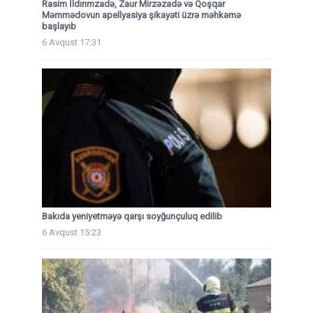
Rasim İldırımzadə, Zaur Mirzəzadə və Qoşqar
Məmmədovun apellyasiya şikayəti üzrə məhkəmə
başlayıb
6 Avqust 17:31
Bakıda yeniyetməyə qarşı soyğunçuluq edilib
6 Avqust 15:23