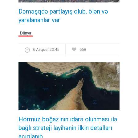
Dəməşqdə partlayış olub, ölən və
yaralananlar var
Dünya
6 Avqust 20:45
658
Hörmüz boğazının idarə olunması ilə
bağlı strateji layihənin ilkin detalları
açıqlanıb