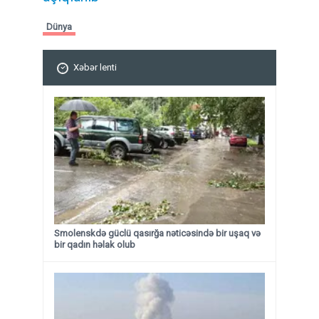
Dünya
Xəbər lenti
Smolenskdə güclü qasırğa nəticəsində bir uşaq və
bir qadın həlak olub